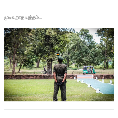
முடிவுறாத யுத்தம்…