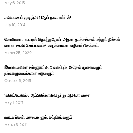
May 6, 2015
கலியாணம் முடிஞ்சி 11ஆம் நாள் எய்ட்ஸ்!
July 10, 2014
கொரோனா வைரஸ் தொற்றுநோய், அதன் தாக்கங்கள் மற்றும் நீங்கள்
என்ன உதவி செய்யலாம்?: சுருக்கமான வழிகாட்டுதல்கள்
March 25, 2020
இலங்கையின் உள்ளூராட்சி அமைப்பும், தேர்தல் முறைகளும்,
நல்லாளுகைக்கான வழிகளும்
October 5, 2015
‘கிளிட்டோரிஸ்’: ஆப்பிரிக்காவிலிருந்து ஆசியா வரை
May 1, 2017
ஊடகங்கள்: மாயைகளும், மந்திரங்களும்
March 3, 2014