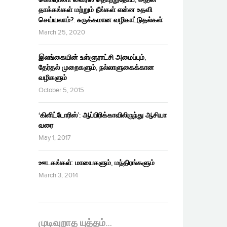
தாக்கங்கள் மற்றும் நீங்கள் என்ன உதவி
செய்யலாம்?: சுருக்கமான வழிகாட்டுதல்கள்
March 25, 2020
இலங்கையின் உள்ளூராட்சி அமைப்பும்,
தேர்தல் முறைகளும், நல்லாளுகைக்கான
வழிகளும்
October 5, 2015
‘கிளிட்டோரிஸ்’: ஆப்பிரிக்காவிலிருந்து ஆசியா
வரை
May 1, 2017
ஊடகங்கள்: மாயைகளும், மந்திரங்களும்
March 3, 2014
முடிவுறாத யுத்தம்…