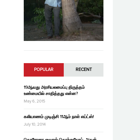
POPULAR
RECENT
19ஆவது அரசியலமைப்பு திருத்தம்
உண்மையில் சாதித்தது என்ன?
May 6, 2015
கலியாணம் முடிஞ்சி 11ஆம் நாள் எய்ட்ஸ்!
July 10, 2014
கொரோனா வைரஸ் தொற்றுநோய், அதன்