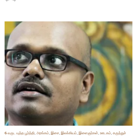
6 வருட யுத்த பூர்த்தி
,
அரங்கம்
,
இசை
,
இலக்கியம்
,
இளைஞர்கள்
,
ஊடகம்
,
கருத்துச்