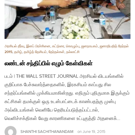
அரசியல் தீர்வு
,
இனப் பிரச்சினை
,
கட்டுரை
,
கொழும்பு
,
ஜனநாயகம்
,
ஜனாதிபதித் தேர்தல்
2015
,
தமிழ்
,
தமிழ்த் தேசியம்
,
தேர்தல்கள்
,
நல்லாட்சி
லண்டன் சந்திப்பில் எழும் கேள்விகள்
படம் | THE WALL STREET JOURNAL அரசியல் விடயங்களில்
குறிப்பாக பேச்சுவார்த்தைகளில், இரகசியம் காப்பது சில
சந்தர்ப்பங்களில் முக்கியமாகின்றது. எதிரும் புதிருமாக இருக்கும்
கட்சிகள் தமக்குள் ஒரு உடன்பாட்டைக் காண்பதற்கு முன்பு
அவ்விடயங்கள் வெளியே தெரியப்படுத்தப்பட்டால்,
வெளிச்சக்திகள் வேறு காரணிகளை உட்புகுத்தி அதனைக்…
SHANTHI SACHITHANANDAM
on
June 19, 2015