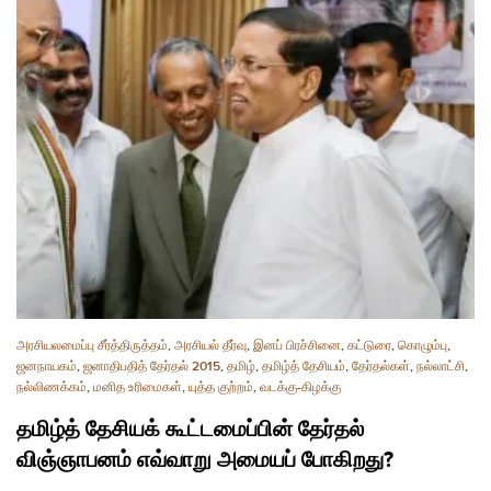
அரசியலமைப்பு சீர்த்திருத்தம்
,
அரசியல் தீர்வு
,
இனப் பிரச்சினை
,
கட்டுரை
,
கொழும்பு
,
ஜனநாயகம்
,
ஜனாதிபதித் தேர்தல் 2015
,
தமிழ்
,
தமிழ்த் தேசியம்
,
தேர்தல்கள்
,
நல்லாட்சி
,
நல்லிணக்கம்
,
மனித உரிமைகள்
,
யுத்த குற்றம்
,
வடக்கு-கிழக்கு
தமிழ்த் தேசியக் கூட்டமைப்பின் தேர்தல்
விஞ்ஞாபனம் எவ்வாறு அமையப் போகிறது?