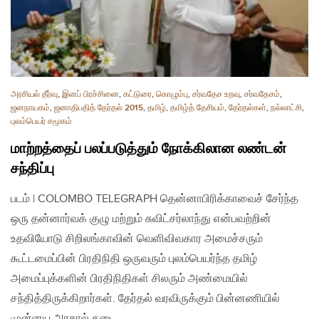
அரசியல் தீர்வு
,
இனப் பிரச்சினை
,
கட்டுரை
,
கொழும்பு
,
சர்வதேச உறவு
,
சர்வதேசம்
,
ஜனநாயகம்
,
ஜனாதிபதித் தேர்தல் 2015
,
தமிழ்
,
தமிழ்த் தேசியம்
,
தேர்தல்கள்
,
நல்லாட்சி
,
புலம்பெயர் சமூகம்
மாற்றத்தைப் பலப்படுத்தும் நோக்கிலான லண்டன்
சந்திப்பு
படம் | COLOMBO TELEGRAPH தென்னாபிரிக்காவைச் சேர்ந்த
ஒரு தன்னார்வக் குழு மற்றும் சுவிட்சர்லாந்து என்பவற்றின்
உதவியோடு சிறிலங்காவின் வெளிவிவகார அமைச்சரும்
கூட்டமைப்பின் பிரதிநிதி ஒருவரும் புலம்பெயர்ந்த தமிழ்
அமைப்புக்களின் பிரதிநிதிகள் சிலரும் அண்மையில்
சந்தித்திருக்கிறார்கள். தேர்தல் வரவிருக்கும் பின்னணியில்
முன்னய அரசால் தடை…