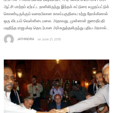
ஆட்சி மாற்றம் ஏற்பட்ட நாளிலிருந்து இந்தக் கட்டுரை எழுதப்பட்டுக்
கொண்டிருக்கும் வரையிலான காலப்பகுதியை உற்று நோக்கினால்
ஒரு விடயம் வெள்ளிடைமலை. அதாவது, முன்னாள் ஜனாதிபதி
மஹிந்த ராஜபக்‌ஷ தொடர்பான அச்சுறுத்தலிருந்து புதிய அரசால்…
JATHINDRA
on
June 21, 2015