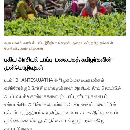
அடையாளம்
,
அரசியல் யாப்பு
,
இந்தியா
,
கொழும்பு
,
ஜனநாயகம்
,
தமிழ்
,
நல்லாட்சி
,
பெண்கள்
,
மனித உரிமைகள்
புதிய அரசியல் யாப்பு: மலையகத் தமிழர்களின்
முன்மொழிவுகள்
படம் | BHANTESUJATHA அறிமுகம் மலையக மக்கள்
எதிர்நோக்கும் பிரச்சினைகளுக்கான அரசியல் தீர்வு தொடர்பில்
அடிப்படைக் கொள்கைகளையும், யாப்பு ஏற்பாடுகளையும்
உள்ளடக்கிய அறிக்கையொன்றை அரசியலமைப்பு தொடர்பில்
மக்கள் கருத்தறியும் குழுவிற்கு மலையக சமூக ஆய்வு மையம்
முன்வைக்கவுள்ளது. அறிக்கையின் முழு வடிவம் கீழே
தரப்பட்டுள்ளது…