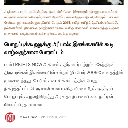
அடிப்படைவாதம்
,
அரசியல் தீர்வு
,
இனப் பிரச்சினை
,
இனவாதம்
,
இராணுவமயமாக்கல்
,
கட்டுரை
,
காணாமல்போதல்
,
காணி அபகரிப்பு
,
காலனித்துவ ஆட்சி
,
கொழும்பு
,
சிங்கள
தேசியம்
,
ஜனநாயகம்
,
ஜனாதிபதித் தேர்தல் 2015
,
தமிழ்
,
தமிழ்த் தேசியம்
,
நல்லாட்சி
,
நல்லிணக்கம்
,
நினைவுகூர்வதற்கான உரிமை
,
மனித உரிமைகள்
,
மலையகத் தமிழர்கள்
,
மலையகம்
,
யாழ்ப்பாணம்
,
யுத்த குற்றம்
,
வடக்கு-கிழக்கு
பொறுப்புக்கூறலுக்கு அப்பால்: இலங்கையில் கூடி
வாழ்வதற்கான போராட்டம்
படம் | RIGHTS NOW அகிலன் கதிர்காமர் மற்றும் மகேந்திரன்
திருவரங்கன் இலங்கையின் உள்நாட்டுப் போர் 2009 மே மாதத்தில்
முடிவடைந்தது. போரின் கடைசிக் கட்டத்தின் போது
நிகழ்த்தப்பட்ட பெருமளவிலான மனித உரிமை மீறல்களுக்குப்
பொறுப்புக் கூறுவதிலிருந்து அரசு தவறியமையினை நாட்டின்
மிகவும் பிரதானமான…
MAATRAM
on
June 11, 2015