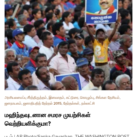
அரசியலமைப்பு சீர்த்திருத்தம்
,
இனவாதம்
,
கட்டுரை
,
கொழும்பு
,
சிங்கள தேசியம்
,
ஜனநாயகம்
,
ஜனாதிபதித் தேர்தல் 2015
,
தேர்தல்கள்
,
நல்லாட்சி
மஹிந்தவுடனான சமரச முயற்சிகள்
வெற்றியளிக்குமா?
படம் | AP Photo/Sanka Gayashan, THE WASHINGTON POST