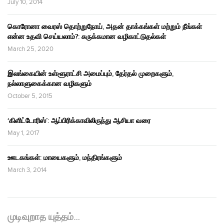
July 10, 2014
கொரோனா வைரஸ் தொற்றுநோய், அதன் தாக்கங்கள் மற்றும் நீங்கள்
என்ன உதவி செய்யலாம்?: சுருக்கமான வழிகாட்டுதல்கள்
March 25, 2020
இலங்கையின் உள்ளூராட்சி அமைப்பும், தேர்தல் முறைகளும்,
நல்லாளுகைக்கான வழிகளும்
October 5, 2015
‘கிளிட்டோரிஸ்’: ஆப்பிரிக்காவிலிருந்து ஆசியா வரை
May 1, 2017
ஊடகங்கள்: மாயைகளும், மந்திரங்களும்
March 3, 2014
முடிவுறாத யுத்தம்…