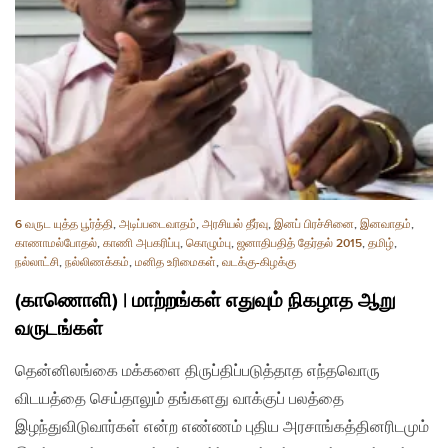
6 வருட யுத்த பூர்த்தி
,
அடிப்படைவாதம்
,
அரசியல் தீர்வு
,
இனப் பிரச்சினை
,
இனவாதம்
,
காணாமல்போதல்
,
காணி அபகரிப்பு
,
கொழும்பு
,
ஜனாதிபதித் தேர்தல் 2015
,
தமிழ்
,
நல்லாட்சி
,
நல்லிணக்கம்
,
மனித உரிமைகள்
,
வடக்கு-கிழக்கு
(காணொளி) | மாற்றங்கள் எதுவும் நிகழாத ஆறு
வருடங்கள்
தென்னிலங்கை மக்களை திருப்திப்படுத்தாத எந்தவொரு
விடயத்தை செய்தாலும் தங்களது வாக்குப் பலத்தை
இழந்துவிடுவார்கள் என்ற எண்ணம் புதிய அரசாங்கத்தினரிடமும்