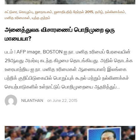
கட்டுரை
,
கொழும்பு
,
ஜனநாயகம்
,
ஜனாதிபதித் தேர்தல் 2015
,
தமிழ்
,
நல்லிணக்கம்
,
மனித உரிமைகள்
,
யுத்த குற்றம்
அனைத்துலக விசாரணைப் பொறிமுறை ஒரு
மாயையா?
படம் | AFP image, BOSTON ஐ.நா. மனித உரிமைப் பேரவையின்
29ஆவது அமர்வு கடந்த கிழமை தொடங்கியது. அதில் தொடக்க
உரையாற்றிய ஐ.நா. மனித உரிமைகள் ஆணையாளர் இலங்கை
பற்றிக் குறிப்பிடுகையில் பொறுப்புக் கூறல் மற்றும் நல்லிணக்கச்
செயற்பாடுகளில் உள்நாட்டுப் பொறிமுறையை ஆதரித்துப்…
NILANTHAN
on
June 22, 2015