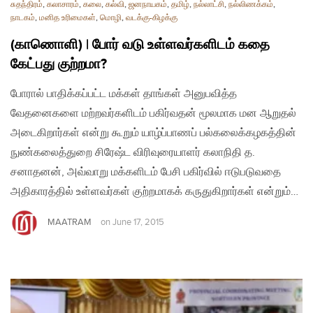
சுதந்திரம்
,
கலாசாரம்
,
கலை
,
கல்வி
,
ஜனநாயகம்
,
தமிழ்
,
நல்லாட்சி
,
நல்லிணக்கம்
,
நாடகம்
,
மனித உரிமைகள்
,
மொழி
,
வடக்கு-கிழக்கு
(காணொளி) | போர் வடு உள்ளவர்களிடம் கதை
கேட்பது குற்றமா?
போரால் பாதிக்கப்பட்ட மக்கள் தாங்கள் அனுபவித்த
வேதனைகளை மற்றவர்களிடம் பகிர்வதன் மூலமாக மன ஆறுதல்
அடைகிறார்கள் என்று கூறும் யாழ்ப்பாணப் பல்கலைக்கழகத்தின்
நுண்கலைத்துறை சிரேஷ்ட விரிவுரையாளர் கலாநிதி த.
சனாதனன், அவ்வாறு மக்களிடம் பேசி பகிர்வில் ஈடுபடுவதை
அதிகாரத்தில் உள்ளவர்கள் குற்றமாகக் கருதுகிறார்கள் என்றும்…
MAATRAM
on
June 17, 2015