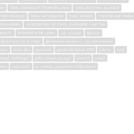
LAM
TAMIL JOURNALIST FROM SRI LANKA
TAMIL NATIONAL ALLIANCE
STRATION ISSUE
TAMIL NATIONALISM
TAMIL WOMEN
THEATRE AND TAMIL
 JOHN KERRY
US SECRETARY OF STATE JOHN KERRY AND TNA
RNALIST
WOMENS IN SRI LANKA
ஆர். சம்பந்தன்
இலங்கை
இலங்கையில் ஆட்சி மாற்றம்
இலங்கையில் கொல்லப்பட்ட ஊடகவியலாளர்கள்
ும்பு
சமஷ்டி தீர்வு
ஜனநாயகம்
ஜனாதிபதித் தேர்தல் 2015
த.தே.கூ.
தமிழ்
க்களும் அரங்கியலும்
தமிழ் மக்களும் நாடகமும்
நல்லாட்சி
மாற்றம்
ங்கை
யாழ்ப்பாணம்
வட மாகாண முதலமைச்சர் விக்னேஸ்வரன்