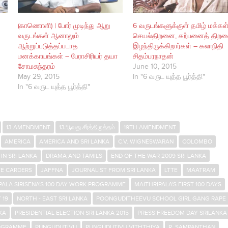
(காணொளி) | போர் முடிந்து ஆறு
6 வருடங்களுக்குள் தமிழ் மக்கள
வருடங்கள் ஆனாலும்
செயல்திறனை, கற்பனைத் திற
ஆற்றுப்படுத்தப்படாத
இழந்திருக்கிறார்கள் – கலாநிதி
மனக்காயங்கள் – பேராசிரியர் தயா
சிதம்பரநாதன்
சோமசுந்தரம்
June 10, 2015
May 29, 2015
In "6 வருட யுத்த பூர்த்தி"
In "6 வருட யுத்த பூர்த்தி"
13 AMENDMENT
13ஆவது சீர்த்திருத்தம்
19TH AMENDMENT
AMERICA
AMERICA AND SRI LANKA
C.V. WIGNESWARAN
COLOMBO
IN SRI LANKA
DRAMA AND TAMILS
END OF THE WAR 2009 SRI LANKA
TE CARDERS
JAFFNA
JOURNALIST FROM SRI LANKA
LTTE
MAATRAM
PALA SIRISENA'S 100 DAY WORK PROGRAMME
MAITHRIPALA'S FIRST 100 DAYS
 19
NORTH - EAST SRI LANKA
POONGUDITHEEVU SCHOOL GIRL GANG RAPE
KA
PRESIDENTIAL ELECTION SRI LANKA 2015
PRESS FREEDOM DAY SRILANKA
ROGRAMME
PUNGUDUTIVU
PUNGUDUTIVU VITHTHIYA
R. SAMPANTHAN