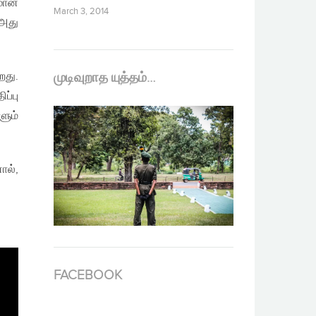
யமான
March 3, 2014
 அது
றது.
முடிவுறாத யுத்தம்…
ப்பு
ளும்
ால்,
FACEBOOK