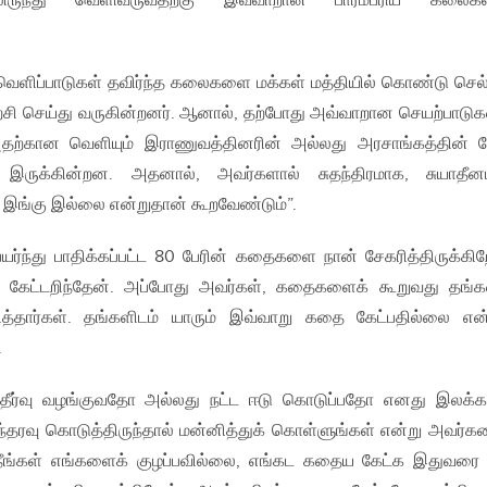
அதிலிருந்து வெளிவருவதற்கு இவ்வாறான பாரம்பரிய கலைகள
வெளிப்பாடுகள் தவிர்ந்த கலைகளை மக்கள் மத்தியில் கொண்டு செல்
ற்சி செய்து வருகின்றனர். ஆனால், தற்போது அவ்வாறான செயற்பாடுக
 அதற்கான வெளியும் இராணுவத்தினரின் அல்லது அரசாங்கத்தின் ந
ன் இருக்கின்றன. அதனால், அவர்களால் சுதந்திரமாக, சுயாதீ
 இங்கு இல்லை என்றுதான் கூறவேண்டும்”.
ெயர்ந்து பாதிக்கப்பட்ட 80 பேரின் கதைகளை நான் சேகரித்திருக்கிற
கேட்டறிந்தேன். அப்போது அவர்கள், கதைகளைக் கூறுவது தங
ித்தார்கள். தங்களிடம் யாரும் இவ்வாறு கதை கேட்பதில்லை என்
.
 தீர்வு வழங்குவதோ அல்லது நட்ட ஈடு கொடுப்பதோ எனது இலக்க
ந்தரவு கொடுத்திருந்தால் மன்னித்துக் கொள்ளுங்கள் என்று அவர்க
ீ… நீங்கள் எங்களைக் குழப்பவில்லை, எங்கட கதைய கேட்க இதுவரை 