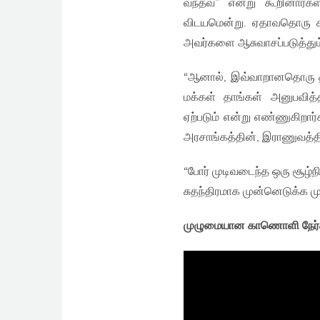
வந்தவ” என்று கூறினார்க
விடயமென்று. ஏதாவதொரு க
அவர்களை ஆசுவாசப்படுத்தும்
“ஆனால், இவ்வாறானதொரு திட
மக்கள் தாங்கள் அனுபவித்
ஏற்படும் என்று எண்ணுகிறார
அரசாங்கத்தின், இராணுவத்தின
“போர் முடிவடைந்த ஒரு சூழ
சுதந்திரமாக முன்னெடுக்க ம
முழுமையான காணொளி நேர்க