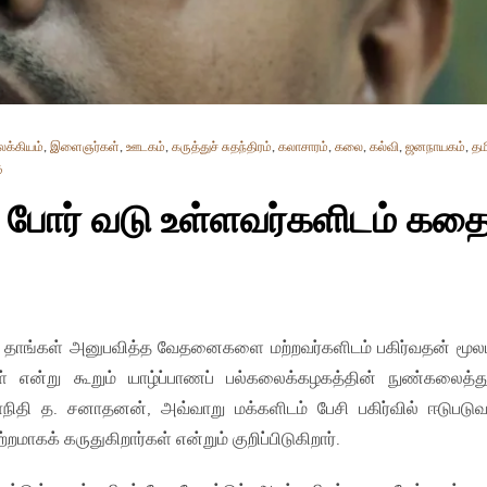
க்கியம்
,
இளைஞர்கள்
,
ஊடகம்
,
கருத்துச் சுதந்திரம்
,
கலாசாரம்
,
கலை
,
கல்வி
,
ஜனநாயகம்
,
தம
ு
போர் வடு உள்ளவர்களிடம் கதை
கள் தாங்கள் அனுபவித்த வேதனைகளை மற்றவர்களிடம் பகிர்வதன் மூ
 என்று கூறும் யாழ்ப்பாணப் பல்கலைக்கழகத்தின் நுண்கலைத்
ாநிதி த. சனாதனன், அவ்வாறு மக்களிடம் பேசி பகிர்வில் ஈடுபட
றமாகக் கருதுகிறார்கள் என்றும் குறிப்பிடுகிறார்.