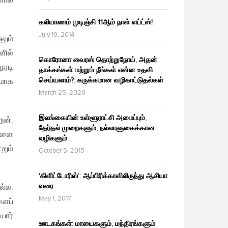
ால்
கலியாணம் முடிஞ்சி 11ஆம் நாள் எய்ட்ஸ்!
July 10, 2014
லும்
ளில்
கொரோனா வைரஸ் தொற்றுநோய், அதன்
ேரடி
தாக்கங்கள் மற்றும் நீங்கள் என்ன உதவி
செய்யலாம்?: சுருக்கமான வழிகாட்டுதல்கள்
னமாக
March 25, 2020
இலங்கையின் உள்ளூராட்சி அமைப்பும்,
ேன்.
தேர்தல் முறைகளும், நல்லாளுகைக்கான
்களை
வழிகளும்
றும்
October 5, 2015
‘கிளிட்டோரிஸ்’: ஆப்பிரிக்காவிலிருந்து ஆசியா
வரை
ல்ல.
May 1, 2017
ளைப்
யார்
ஊடகங்கள்: மாயைகளும், மந்திரங்களும்