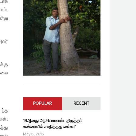
ஊடாக
ாம்.
ன்று
அவர்
க்கு
 கலை
POPULAR
RECENT
டந்த
ள்;
19ஆவது அரசியலமைப்பு திருத்தம்
உண்மையில் சாதித்தது என்ன?
ந்து
May 6, 2015