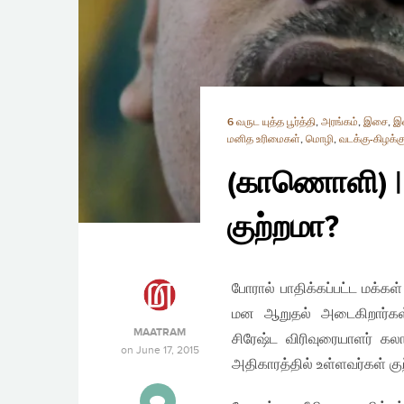
6 வருட யுத்த பூர்த்தி
,
அரங்கம்
,
இசை
,
இல
மனித உரிமைகள்
,
மொழி
,
வடக்கு-கிழக்க
(காணொளி) | 
குற்றமா?
போரால் பாதிக்கப்பட்ட மக்
மன ஆறுதல் அடைகிறார்கள்
MAATRAM
சிரேஷ்ட விரிவுரையாளர் கல
on
June 17, 2015
அதிகாரத்தில் உள்ளவர்கள் குற்