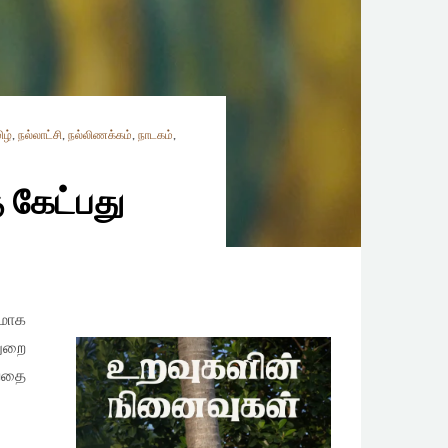
ிழ்
,
நல்லாட்சி
,
நல்லிணக்கம்
,
நாடகம்
,
 கேட்பது
லமாக
துறை
ுவதை