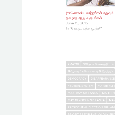
(காணொளி) | மாற்றங்கள் எதுவும்
நிகழாத ஆறு வருடங்கள்
June 15, 2015
In "6 வருட யுத்த பூர்த்தி"
#MAY18
100 நாள் வேலைத்திட்டம்
19ஆவது அரசியலமைப்பு சீர்திருத்தம்
DEMOCRACY
DISAPPEARANCE 
FEDERAL SYSTEM
FORMER LT
MAATRAM SRI LANKA
MAITHRI
MAY 18 2009 IN SRI LANKA
MAY
PRESIDENTIAL ELECTION SRI LAN
PRIORITIES FOR THE 100 DAY P