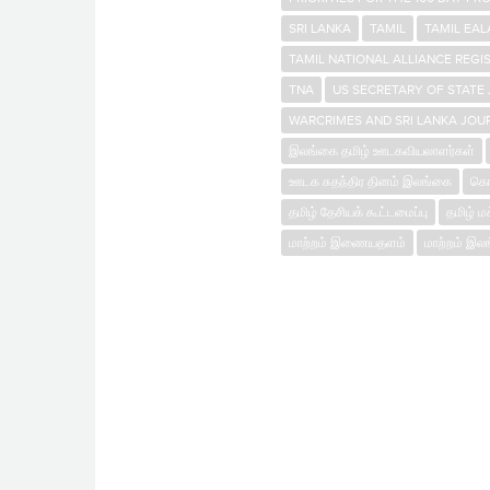
SRI LANKA
TAMIL
TAMIL EA
TAMIL NATIONAL ALLIANCE REGI
TNA
US SECRETARY OF STATE
WARCRIMES AND SRI LANKA JOU
இலங்கை தமிழ் ஊடகவியலாளர்கள்
ஊடக சுதந்திர தினம் இலங்கை
கொழ
தமிழ் தேசியக் கூட்டமைப்பு
தமிழ் ம
மாற்றம் இணையதளம்
மாற்றம் இல