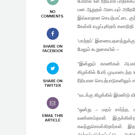
போரால் உள ரீதியாக பாதிக்க
மன ஆறுதல் அடையும் அதேவ
NO
COMMENTS
.
இவ்வாறான செயற்பாட்டை குற்ற
கேள்வி எழுப்புகிறார் கலாநி
‘மாற்றம்’ இணையதளத்துக்கு
SHARE ON
மேலும் கூறுகையில் –
FACEBOOK
“இன்னும் காணிகள் அபகரி
கிழக்கில் போர் முடிவடைந்
ரீதியான செயற்பாடுகளிலும் ச
SHARE ON
TWITTER
“வடக்கு கிழக்கில் இரண்டு 
“ஒன்று – மதம் சார்ந்த, 
EMAIL THIS
வண்ணம்தான் இருக்கின்ற
ARTICLE
கலந்துகொள்கிறார்கள். இ