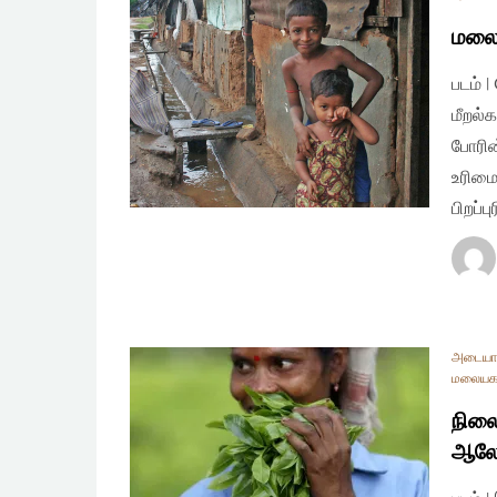
மலைய
படம்
மீறல்
போரின
உரிமை
பிறப்ப
அடையா
மலையகத
நிலை
ஆலோ