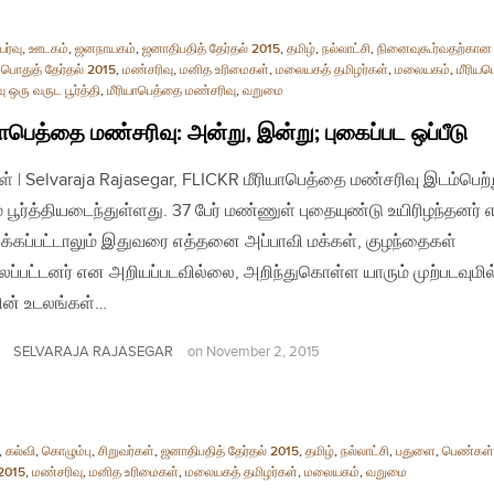
ர்வு
,
ஊடகம்
,
ஜனநாயகம்
,
ஜனாதிபதித் தேர்தல் 2015
,
தமிழ்
,
நல்லாட்சி
,
நினைவுகூர்வதற்கான
,
பொதுத் தேர்தல் 2015
,
மண்சரிவு
,
மனித உரிமைகள்
,
மலையகத் தமிழர்கள்
,
மலையகம்
,
மீரிய
 ஒரு வருட பூர்த்தி
,
மீரியாபெத்தை மண்சரிவு
,
வறுமை
யாபெத்தை மண்சரிவு: அன்று, இன்று; புகைப்பட ஒப்பீடு
ள் | Selvaraja Rajasegar, FLICKR மீரியாபெத்தை மண்சரிவு இடம்பெற்
் பூர்த்தியடைந்துள்ளது. 37 பேர் மண்ணுள் புதையுண்டு உயிரிழந்தனர்
க்கப்பட்டாலும் இதுவரை எத்தனை அப்பாவி மக்கள், குழந்தைகள்
ப்பட்டனர் என அறியப்படவில்லை, அறிந்துகொள்ள யாரும் முற்படவுமி
ரின் உடலங்கள்…
SELVARAJA RAJASEGAR
on
November 2, 2015
,
கல்வி
,
கொழும்பு
,
சிறுவர்கள்
,
ஜனாதிபதித் தேர்தல் 2015
,
தமிழ்
,
நல்லாட்சி
,
பதுளை
,
பெண்கள்
 2015
,
மண்சரிவு
,
மனித உரிமைகள்
,
மலையகத் தமிழர்கள்
,
மலையகம்
,
வறுமை