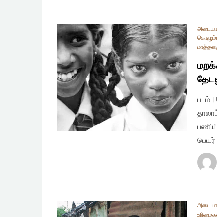
அடையா
கொழும்ப
மாத்தற
மறக்
தேட
படம் 
தாலாட
பணியி
பெயர்
அடையா
உரிமைக