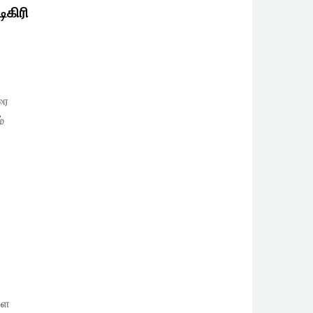
ிகிரி
ரை
்
்ள