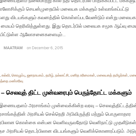
| இணையதளம் நிலைமாற்று கால நீதி தொடர்பில் பாதிக்கப்பட்ட மக்களு
ாலோசிக்கும் செயன்முறையில் மலையக மக்களும் உள்வாங்கப்பட்டு
ளது விடயங்களும் கவனத்தில் கொள்ளப்படவேண்டும் என்று மலையக
 மையம் தெரிவித்துள்ளது. இது தொடர்பில் மலையக சமூக ஆய்வு மை
ிட்டுள்ள ஆலோசனைகளையும்…
MAATRAM
on
December 6, 2015
,
கல்வி
,
கொழும்பு
,
ஜனநாயகம்
,
தமிழ்
,
நல்லாட்சி
,
மனித உரிமைகள்
,
மலையகத் தமிழர்கள்
,
மல
ெத்தை மண்சரிவு
 – செலவுத் திட்ட முன்வரைபும் பெருந்தோட்ட மக்களும்
| இணையதளம் அரசாங்கம் முன்வைக்கின்ற வரவு – செலவுத்திட்டத்தின
சாங்கத்தின் அரசியல் செல்நெறி அபிவிருத்தி மற்றும் பொருளாதார
்பிலான கொள்கை என்பன வெளிவருவதோடு வெளிநாட்டு முதலீடுகள
ேச அரசியல் தொடர்பிலான விடயங்களும் வெளிக்கொணரப்படும். அடு