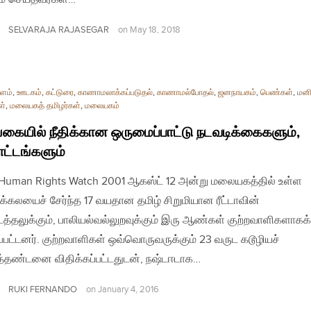
SELVARAJA RAJASEGAR
on
May 18, 2018
ளம்
,
ஊடகம்
,
கட்டுரை
,
காணாமலாக்கப்படுதல்
,
காணாமல்போதல்
,
ஜனநாயகம்
,
பெண்கள்
,
மன
ள்
,
மலையகத் தமிழர்கள்
,
மலையகம்
கையில் நீதிக்கான ஒருமைப்பாட்டு நடவடிக்கைகளும்,
ட்டங்களும்
| Human Rights Watch 2001 ஆகஸ்ட் 12 அன்று மலையகத்தில் உள்ள
்கலயைச் சேர்ந்த 17 வயதான தமிழ் சிறுமியான ரீட்டாவின்
த்தலுக்கும், பாலியல்வல்லுறவுக்கும் இரு ஆண்கள் குற்றவாளிகளாகக்
பட்டனர். குற்றவாளிகள் ஒவ்வொருவருக்கும் 23 வருட கடூழியச்
்தண்டனை விதிக்கப்பட்டதுடன், நஷ்டஈடாக…
RUKI FERNANDO
on
January 4, 2016