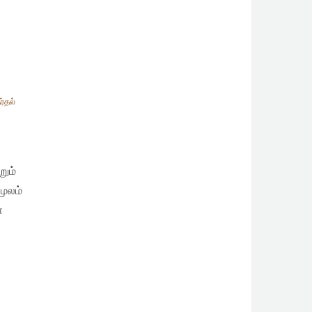
ர்தல்
றும்
மூலம்
்