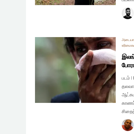
அடையா
உரிமைக
இலங்
போரா
படம் 
தலவாக
ஆட்கட
காணப்
சிறைத