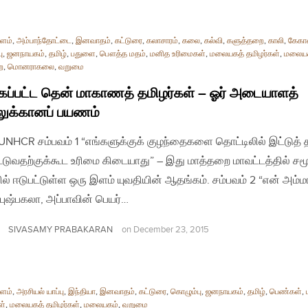
ளம்
,
அம்பாந்தோட்டை
,
இனவாதம்
,
கட்டுரை
,
கலாசாரம்
,
கலை
,
கல்வி
,
களுத்தறை
,
காலி
,
கேக
ு
,
ஜனநாயகம்
,
தமிழ்
,
பதுளை
,
பௌத்த மதம்
,
மனித உரிமைகள்
,
மலையகத் தமிழர்கள்
,
மலைய
ை
,
மொனராகலை
,
வறுமை
கப்பட்ட தென் மாகாணத் தமிழர்கள் – ஓர் அடையாளத்
லுக்கானப் பயணம்
| UNHCR சம்பவம் 1 “எங்களுக்குக் குழந்தைகளை தொட்டிலில் இட்டுத் த
்டுவதற்குக்கூட உரிமை கிடையாது” – இது மாத்தறை மாவட்டத்தில் சமூ
ல் ஈடுபட்டுள்ள ஒரு இளம் யுவதியின் ஆதங்கம். சம்பவம் 2 “என் அம்ம
 புஷ்பகலா, அப்பாவின் பெயர்…
SIVASAMY PRABAKARAN
on
December 23, 2015
ளம்
,
அரசியல் யாப்பு
,
இந்தியா
,
இனவாதம்
,
கட்டுரை
,
கொழும்பு
,
ஜனநாயகம்
,
தமிழ்
,
பெண்கள்
,
ள்
,
மலையகத் தமிழர்கள்
,
மலையகம்
,
வறுமை