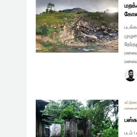
மறக்
கோண
படங்க
முழும
தேர்த
மலையக
மலையக
கட்டுரை
மலையக
பஸ்ச
படம் 