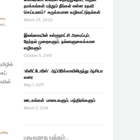
தாக்கங்கள் மற்றும் நீங்கள் என்ன உதவி
செய்யலாம்?: சுருக்கமான வழிகாட்டுதல்கள்
ாலை
,
March 25, 2020
கம்
,
இலங்கையின் உள்ளூராட்சி அமைப்பும்,
தேர்தல் முறைகளும், நல்லாளுகைக்கான
வழிகளும்
October 5, 2015
மிழில்
‘கிளிட்டோரிஸ்’: ஆப்பிரிக்காவிலிருந்து ஆசியா
கப்
வரை
ாவின்
May 1, 2017
ஊடகங்கள்: மாயைகளும், மந்திரங்களும்
March 3, 2014
மனித
முடிவுறாத யுத்தம்…