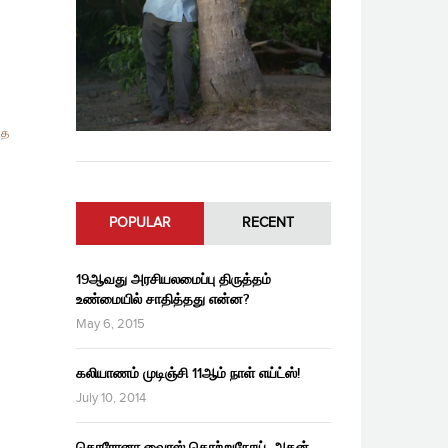
ித
POPULAR
RECENT
19ஆவது அரசியலமைப்பு திருத்தம்
உண்மையில் சாதித்தது என்ன?
May 6, 2015
கலியாணம் முடிஞ்சி 11ஆம் நாள் எய்ட்ஸ்!
July 10, 2014
கொரோனா வைரஸ் தொற்றுநோய், அதன்