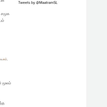
டன்
Tweets by @MaatramSL
 சமூக
யம்
ையகம்
,
் மூலம்
்
த்த