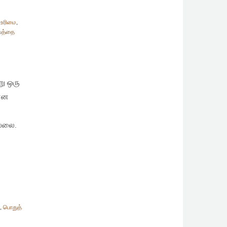
 உரிமை
,
பெத்தை
று ஒரு
 என
ல்லை.
,
பொதுத்