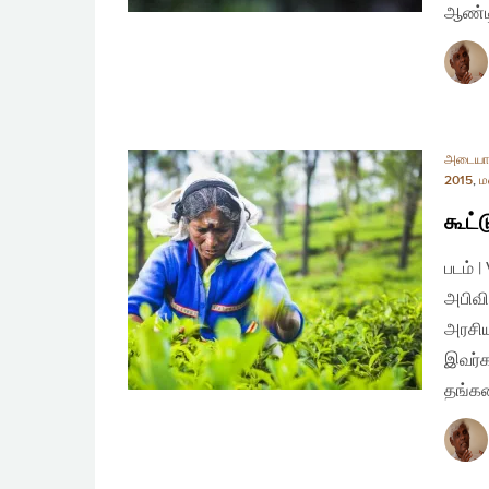
ஆண்டி
அடையா
2015
,
ம
கூட்
படம் 
அபிவி
அரசிய
இவர்க
தங்கள