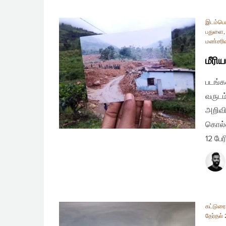
இடம்பெய
பதுளை
மண்சரிவு
மீரி
படங்க
வருடம
அறிவி
கொல்ல
12 பே
கட்டுரை
தேர்தல்