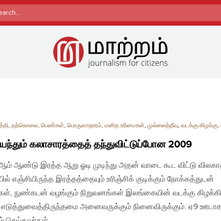
rch
த்தி
,
தற்கொலை
,
பெண்கள்
,
பொருளாதாரம்
,
மனித உரிமைகள்
,
முல்லைத்தீவு
,
வடக்கு-கிழக்கு
,
ந்தும் கலாசாரத்தைத் தந்துவிட்டுப்போன 2009
ம் ஆண்டு இரத்த ஆறு ஓடி முடிந்து அதன் வாடை கூட விட்டு விலகாத
ில் எஞ்சியிருந்த இரத்தத்தையும் உரிஞ்சிக் குடிக்கும் நோக்கத்துடன்
கள், நுண்கடன் வழங்கும் நிறுவனங்கள் இலங்கையின் வடக்கு கிழக்கி
 எடுத்துவைத்திருந்தமை அனைவருக்கும் நினைவிருக்கும். ஏ9 ஊடாக
் செய்தவர்கள்…