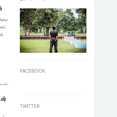
்
ரிமை
கப்
ித
FACEBOOK
மைகள்
,
ோர்
TWITTER