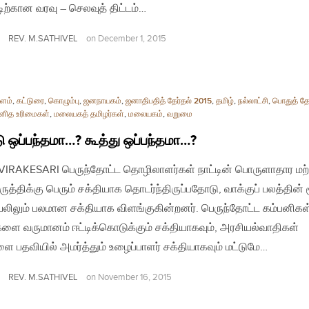
ற்கான வரவு – செலவுத் திட்டம்…
REV. M.SATHIVEL
on
December 1, 2015
ளம்
,
கட்டுரை
,
கொழும்பு
,
ஜனநாயகம்
,
ஜனாதிபதித் தேர்தல் 2015
,
தமிழ்
,
நல்லாட்சி
,
பொதுத் தே
னித உரிமைகள்
,
மலையகத் தமிழர்கள்
,
மலையகம்
,
வறுமை
டு ஒப்பந்தமா…? கூத்து ஒப்பந்தமா…?
| VIRAKESARI பெருந்தோட்ட தொழிலாளர்கள் நாட்டின் பொருளாதார மற்
ருத்திக்கு பெரும் சக்தியாக தொடர்ந்திருப்பதோடு, வாக்குப் பலத்தின் 
லிலும் பலமான சக்தியாக விளங்குகின்றனர். பெருந்தோட்ட கம்பனிகள
ளை வருமானம் ஈட்டிக்கொடுக்கும் சக்தியாகவும், அரசியல்வாதிகள்
ை பதவியில் அமர்த்தும் உழைப்பாளர் சக்தியாகவும் மட்டுமே…
REV. M.SATHIVEL
on
November 16, 2015