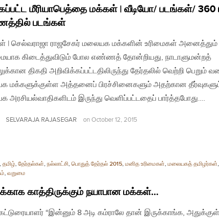
கப்பட்ட மீரியாபெத்தை மக்கள் | வீடியோ/ படங்கள்/ 360 ட
த்தில் படங்கள்
ள் | செல்வராஜா ராஜசேகர் மலையக மக்களின் உரிமைகள் அனைத்தும்
ையாக கிடைத்துவிடும் போல எண்ணத் தோன்றியது, நாடாளுமன்றத்
லுக்கான திகதி அறிவிக்கப்பட்டதிலிருந்து தேர்தலில் வெற்றி பெறும் வ
 மக்களுக்குள்ள அத்தனைப் பிரச்சினைகளும் அதற்கான தீர்வுகளும
 அரசியல்வாதிகளிடம் இருந்து வெளிப்பட்டதைப் பார்த்தபோது….
SELVARAJA RAJASEGAR
on
October 12, 2015
,
தமிழ்
,
தேர்தல்கள்
,
நல்லாட்சி
,
பொதுத் தேர்தல் 2015
,
மனித உரிமைகள்
,
மலையகத் தமிழர்கள்
,
ம்
,
வறுமை
ுக்காக காத்திருக்கும் நயாபான மக்கள்…
| கட்டுரையாளர் “இன்னும் 8 அடி கம்ராலே தான் இருக்காங்க, அதுக்குள