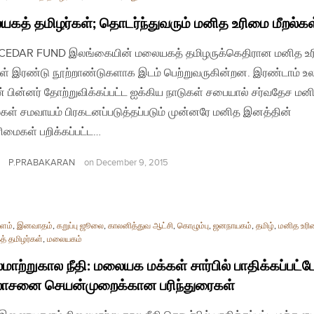
கத் தமிழர்கள்; தொடர்ந்துவரும் மனித உரிமை மீறல்கள
 | CEDAR FUND இலங்கையின் மலையகத் தமிழருக்கெதிரான மனித உ
கள் இரண்டு நூற்றாண்டுகளாக இடம் பெற்றுவருகின்றன. இரண்டாம் உல
் பின்னர் தோற்றுவிக்கப்பட்ட ஐக்கிய நாடுகள் சபையால் சர்வதேச மன
கள் சமவாயம் பிரகடனப்படுத்தப்படும் முன்னரே மனித இனத்தின்
ுரிமைகள் பறிக்கப்பட்ட…
P.PRABAKARAN
on
December 9, 2015
ளம்
,
இனவாதம்
,
கறுப்பு ஜூலை
,
காலனித்துவ ஆட்சி
,
கொழும்பு
,
ஜனநாயகம்
,
தமிழ்
,
மனித உரி
் தமிழர்கள்
,
மலையகம்
மாற்றுகால நீதி: மலையக மக்கள் சார்பில் பாதிக்கப்பட்ட
சனை செயன்முறைக்கான பரிந்துரைகள்