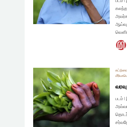
படம் 
கலந்த
அவர்க
ஆய்வு
வௌிய
கட்டுரை
மீரியாப
வரவு
படம் 
அவ்வர
தொடர
சர்வத