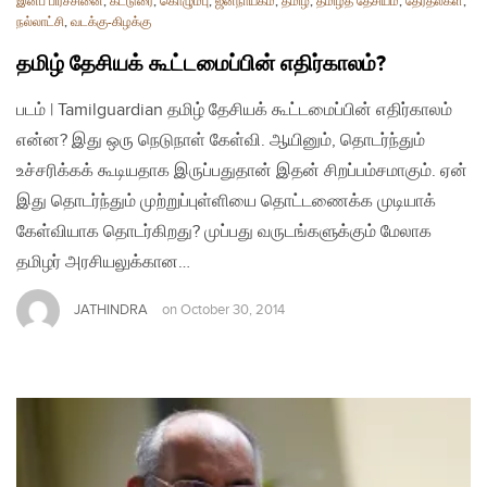
இனப் பிரச்சினை
,
கட்டுரை
,
கொழும்பு
,
ஜனநாயகம்
,
தமிழ்
,
தமிழ்த் தேசியம்
,
தேர்தல்கள்
,
நல்லாட்சி
,
வடக்கு-கிழக்கு
தமிழ் தேசியக் கூட்டமைப்பின் எதிர்காலம்?
படம் | Tamilguardian தமிழ் தேசியக் கூட்டமைப்பின் எதிர்காலம்
என்ன? இது ஒரு நெடுநாள் கேள்வி. ஆயினும், தொடர்ந்தும்
உச்சரிக்கக் கூடியதாக இருப்பதுதான் இதன் சிறப்பம்சமாகும். ஏன்
இது தொடர்ந்தும் முற்றுப்புள்ளியை தொட்டணைக்க முடியாக்
கேள்வியாக தொடர்கிறது? முப்பது வருடங்களுக்கும் மேலாக
தமிழர் அரசியலுக்கான…
JATHINDRA
on
October 30, 2014