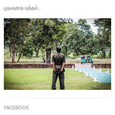
முடிவுறாத யுத்தம்…
FACEBOOK