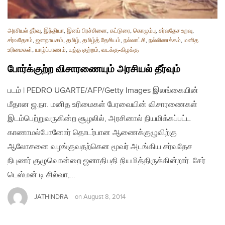
அரசியல் தீர்வு
,
இந்தியா
,
இனப் பிரச்சினை
,
கட்டுரை
,
கொழும்பு
,
சர்வதேச உறவு
,
சர்வதேசம்
,
ஜனநாயகம்
,
தமிழ்
,
தமிழ்த் தேசியம்
,
நல்லாட்சி
,
நல்லிணக்கம்
,
மனித
உரிமைகள்
,
யாழ்ப்பாணம்
,
யுத்த குற்றம்
,
வடக்கு-கிழக்கு
போர்க்குற்ற விசாரணையும் அரசியல் தீர்வும்
படம் | PEDRO UGARTE/AFP/Getty Images இலங்கையின்
மீதான ஜ.நா. மனித உரிமைகள் பேரவையின் விசாரணைகள்
இடம்பெற்றுவருகின்ற சூழலில், அரசினால் நியமிக்கப்பட்ட
காணாமல்போனோர் தொடர்பான ஆணைக்குழுவிற்கு
ஆலோசனை வழங்குவதற்கென மூவர் அடங்கிய சர்வதேச
நிபுணர் குழுவொன்றை ஜனாதிபதி நியமித்திருக்கின்றார். சேர்
டெஸ்மன் டி சில்வா,…
JATHINDRA
on
August 8, 2014