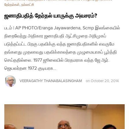
தேர்தல்கள்
,
நல்லாட்சி
ஜனாதிபதித் தேர்தல் யாருக்கு அவசரம்?
படம் | AP PHOTO/Eranga Jayawardena, Scmp இலங்கையில்
நிறைவேற்று அதிகார ஜனாதிபதி ஆட்சிமுறை அறிமுகப்
படுத்தப்பட்ட பிறகு பதவிக்கு வந்த ஜனாதிபதிகளில் எவருமே
தங்களது முதலாவது பதவிக்காலத்தை முழுமையாகப் பூர்த்தி
செய்ததில்லை. 1977 ஜூலையில் பிரதமராக வந்த ஜே.ஆர்.
ஜெயவர்தன 1972 குடியரசு…
VEERAGATHY THANABALASINGHAM
on
October 20, 2014