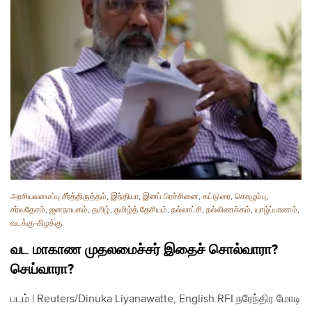
அரசியலமைப்பு சீர்த்திருத்தம்
,
இந்தியா
,
இனப் பிரச்சினை
,
கட்டுரை
,
கொழும்பு
,
சர்வதேசம்
,
ஜனநாயகம்
,
தமிழ்
,
தமிழ்த் தேசியம்
,
நல்லாட்சி
,
நல்லிணக்கம்
,
யாழ்ப்பாணம்
,
வடக்கு-கிழக்கு
வட மாகாண முதலமைச்சர் இதைச் சொல்வாரா?
செய்வாரா?
படம் | Reuters/Dinuka Liyanawatte, English.RFI நரேந்திர மோடி