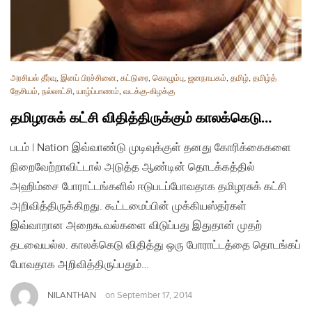
அரசியல் தீர்வு
,
இனப் பிரச்சினை
,
கட்டுரை
,
கொழும்பு
,
ஜனநாயகம்
,
தமிழ்
,
தமிழ்த்
தேசியம்
,
நல்லாட்சி
,
யாழ்ப்பாணம்
,
வடக்கு-கிழக்கு
தமிழரசுக் கட்சி விதித்திருக்கும் காலக்கெடு…
படம் | Nation இவ்வாண்டு முடிவுக்குள் தனது கோரிக்கைகளை
நிறைவேற்றாவிட்டால் அடுத்த ஆண்டின் தொடக்கத்தில்
அஹிம்சை போராட்டங்களில் ஈடுபடப்போவதாக தமிழரசுக் கட்சி
அறிவித்திருக்கிறது. கூட்டமைப்பின் முக்கியஸ்தர்கள்
இவ்வாறான அறைகூவல்களை விடுப்பது இதுதான் முதற்
தடவையல்ல. காலக்கெடு விதித்து ஒரு போராட்டத்தை தொடங்கப்
போவதாக அறிவித்திருப்பதும்…
NILANTHAN
on
September 17, 2014