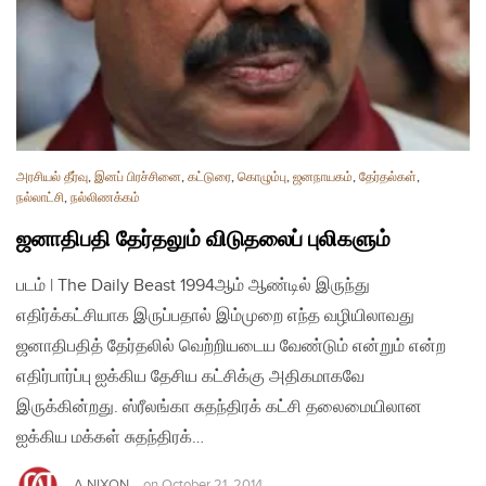
அரசியல் தீர்வு
,
இனப் பிரச்சினை
,
கட்டுரை
,
கொழும்பு
,
ஜனநாயகம்
,
தேர்தல்கள்
,
நல்லாட்சி
,
நல்லிணக்கம்
ஜனாதிபதி தேர்தலும் விடுதலைப் புலிகளும்
படம் | The Daily Beast 1994ஆம் ஆண்டில் இருந்து
எதிர்க்கட்சியாக இருப்பதால் இம்முறை எந்த வழியிலாவது
ஜனாதிபதித் தேர்தலில் வெற்றியடைய வேண்டும் என்றும் என்ற
எதிர்பார்ப்பு ஐக்கிய தேசிய கட்சிக்கு அதிகமாகவே
இருக்கின்றது. ஸ்ரீலங்கா சுதந்திரக் கட்சி தலைமையிலான
ஐக்கிய மக்கள் சுதந்திரக்…
A.NIXON
on
October 21, 2014