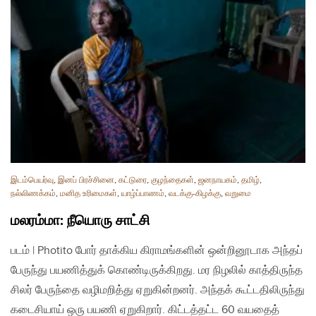
இடம்பெயர்வு
,
இனப் பிரச்சினை
,
கட்டுரை
,
குழந்தைகள்
,
ஜனநாயகம்
,
தமிழ்
,
நல்லிணக்கம்
,
மனித உரிமைகள்
,
யாழ்ப்பாணம்
,
வடக்கு-கிழக்கு
,
வறுமை
மலரம்மா: நீயொரு சாட்சி
படம் | Photito போர் தாக்கிய கிராமங்களின் ஒன்றினூடாக அந்தப்
பேருந்து பயணித்துக் கொண்டிருக்கிறது. மர நிழலில் காத்திருந்த
சிலர் பேருந்தை வழிமறித்து ஏறுகின்றனர். அந்தக் கூட்டதிலிருந்து
கடைசியாய் ஒரு பயணி ஏறுகிறார். கிட்டத்தட்ட 60 வயதைத்