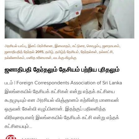
அரசியல் யாப்பு
,
இனப் பிரச்சினை
,
இனவாதம்
,
கட்டுரை
,
கொழும்பு
,
ஜனநாயகம்
,
ஜனாதிபதித் தேர்தல் 2015
,
தமிழ்
,
தமிழ்த் தேசியம்
,
தேர்தல்கள்
,
நல்லாட்சி
,
நல்லிணக்கம்
,
மனித உரிமைகள்
,
வடக்கு-கிழக்கு
ஜனாதிபதி தேர்தலும் தேசியம் பற்றிய புரிதலும்
படம் | Foreign Correspondents Association of Sri Lanka
இலங்கையில் தேசியக் கட்சிகள் என்று எந்தக் கட்சியை
கூறமுடியும் என அரசியல் விஞ்ஞானம் கற்கின்ற மாணவன்
ஒருவன் கேள்வி எழுப்பினான். இதற்குப் பதிலளித்த
விரிவுரையாளர் இலங்கையில் தேசியக் கட்சி என்று எந்தக்
கட்சியையும்…