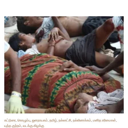
கட்டுரை
,
கொழும்பு
,
ஜனநாயகம்
,
தமிழ்
,
நல்லாட்சி
,
நல்லிணக்கம்
,
மனித உரிமைகள்
,
யுத்த குற்றம்
,
வடக்கு-கிழக்கு