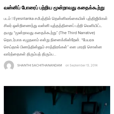
வன்னிப் போரைப் பற்றிய மூன்றாவது கதைக்கூற்று
படம் | Eyesrilanka சமீபத்தில் தென்னிலங்கையின் புத்திஜீவிகள்
சிலர் ஒன்றிணைந்து வன்னி யுத்தத்தினைப் பற்றி வெளியிட்ட
தமது “மூன்றாவது கதைக்கூற்று” (The Third Narrative)
தொடர்பாக எழுதலாம் என்று நினைக்கின்றேன். “பேயரசு
செய்தால் பிணந்தின்னும் சாத்திரங்கள்” என பாரதி சொன்ன
வார்த்தைகள் திரும்பத் திரும்ப…
SHANTHI SACHITHANANDAM
on
September 13, 2014