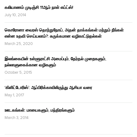
கலியாணம் முடிஞ்சி 11ஆம் நாள் எய்ட்ஸ்!
July 10, 2014
கொரோனா வைரஸ் தொற்றுநோய், அதன் தாக்கங்கள் மற்றும் நீங்கள்
என்ன உதவி செய்யலாம்?: சுருக்கமான வழிகாட்டுதல்கள்
March 25, 2020
இலங்கையின் உள்ளூராட்சி அமைப்பும், தேர்தல் முறைகளும்,
நல்லாளுகைக்கான வழிகளும்
October 5, 2015
‘கிளிட்டோரிஸ்’: ஆப்பிரிக்காவிலிருந்து ஆசியா வரை
May 1, 2017
ஊடகங்கள்: மாயைகளும், மந்திரங்களும்
March 3, 2014