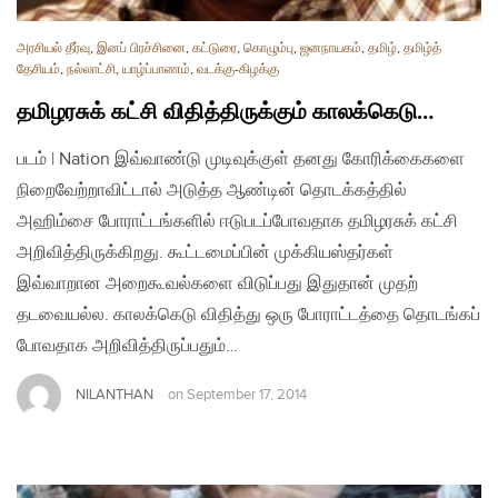
அரசியல் தீர்வு
,
இனப் பிரச்சினை
,
கட்டுரை
,
கொழும்பு
,
ஜனநாயகம்
,
தமிழ்
,
தமிழ்த்
தேசியம்
,
நல்லாட்சி
,
யாழ்ப்பாணம்
,
வடக்கு-கிழக்கு
தமிழரசுக் கட்சி விதித்திருக்கும் காலக்கெடு…
படம் | Nation இவ்வாண்டு முடிவுக்குள் தனது கோரிக்கைகளை
நிறைவேற்றாவிட்டால் அடுத்த ஆண்டின் தொடக்கத்தில்
அஹிம்சை போராட்டங்களில் ஈடுபடப்போவதாக தமிழரசுக் கட்சி
அறிவித்திருக்கிறது. கூட்டமைப்பின் முக்கியஸ்தர்கள்
இவ்வாறான அறைகூவல்களை விடுப்பது இதுதான் முதற்
தடவையல்ல. காலக்கெடு விதித்து ஒரு போராட்டத்தை தொடங்கப்
போவதாக அறிவித்திருப்பதும்…
NILANTHAN
on
September 17, 2014