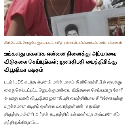
கிளிநொச்சி
,
கொழும்பு
,
ஜனநாயகம்
,
தமிழ்
,
நல்லாட்சி
,
நல்லிணக்கம்
,
மனித உரிமைகள்
உங்களது மகளாக என்னை நினைத்து அம்மாவை
விடுதலை செய்யுங்கள்; ஜனாதிபதி மைத்திரிக்கு
விபூஷிகா கடிதம்
படம் | JDS கடந்த ஆண்டு மார்ச் மாதம் கிளிநொச்சியில் வைத்து
கைதுசெய்யப்பட்ட ஜெயக்குமாரியை விடுதலை செய்யுமாறு கோரி
அவரது மகள் விபூஷிகா ஜனாதிபதி மைத்திரிபால சிறிசேனவுக்கு
உருக்கமான கடிதம் ஒன்றை வரைந்துள்ளார். எதுவித
திருத்தமுமின்றி அந்தக் கடிதத்தில் உள்ளவற்றை அவ்வாறே கீழ்
தந்திருக்கிறோம்….