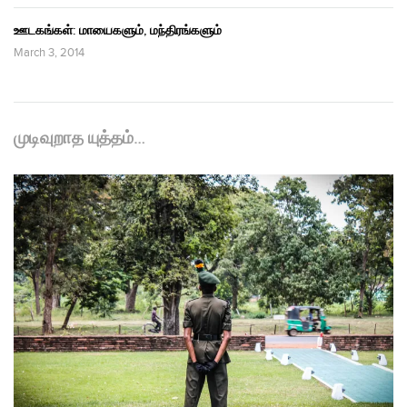
ஊடகங்கள்: மாயைகளும், மந்திரங்களும்
March 3, 2014
முடிவுறாத யுத்தம்…