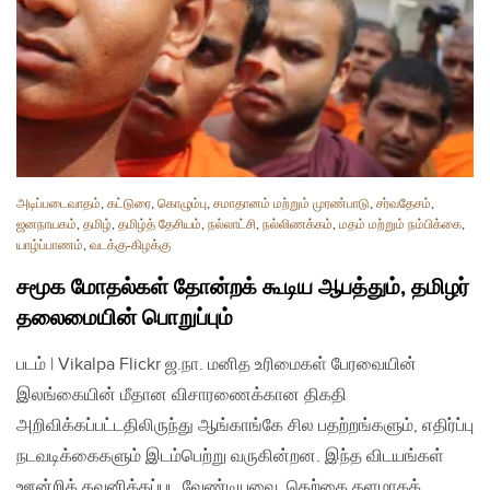
அடிப்படைவாதம்
,
கட்டுரை
,
கொழும்பு
,
சமாதானம் மற்றும் முரண்பாடு
,
சர்வதேசம்
,
ஜனநாயகம்
,
தமிழ்
,
தமிழ்த் தேசியம்
,
நல்லாட்சி
,
நல்லிணக்கம்
,
மதம் மற்றும் நம்பிக்கை
,
யாழ்ப்பாணம்
,
வடக்கு-கிழக்கு
சமூக மோதல்கள் தோன்றக் கூடிய ஆபத்தும், தமிழர்
தலைமையின் பொறுப்பும்
படம் | Vikalpa Flickr ஜ.நா. மனித உரிமைகள் பேரவையின்
இலங்கையின் மீதான விசாரணைக்கான திகதி​
அறிவிக்கப்பட்டதிலிருந்து ஆங்காங்கே சில பதற்றங்களும், எதிர்ப்பு
நடவடிக்கைகளும் இடம்பெற்று வருகின்றன. இந்த விடயங்கள்
ஊன்றிக் கவனிக்கப்பட வேண்டியவை. தெற்கை தளமாகக்