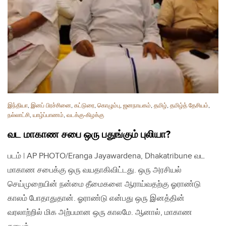
இந்தியா
,
இனப் பிரச்சினை
,
கட்டுரை
,
கொழும்பு
,
ஜனநாயகம்
,
தமிழ்
,
தமிழ்த் தேசியம்
,
நல்லாட்சி
,
யாழ்ப்பாணம்
,
வடக்கு-கிழக்கு
வட மாகாண சபை ஒரு பதுங்கும் புலியா?
படம் | AP PHOTO/Eranga Jayawardena, Dhakatribune வட
மாகாண சபைக்கு ஒரு வயதாகிவிட்டது. ஒரு அரசியல்
செய்முறையின் நன்மை தீமைகளை ஆராய்வதற்கு ஓராண்டு
காலம் போதாதுதான். ஓராண்டு என்பது ஒரு இனத்தின்
வரலாற்றில் மிக அற்பமான ஒரு காலமே. ஆனால், மாகாண