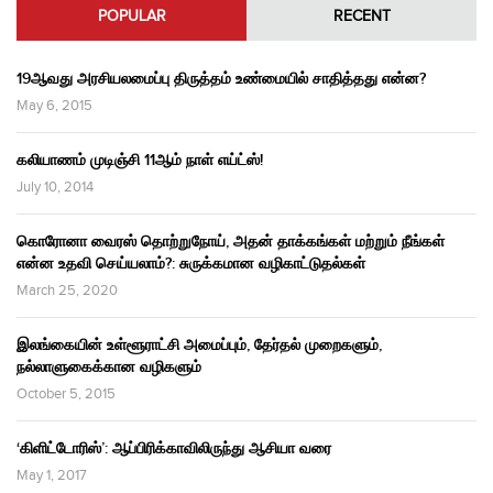
POPULAR
RECENT
19ஆவது அரசியலமைப்பு திருத்தம் உண்மையில் சாதித்தது என்ன?
May 6, 2015
கலியாணம் முடிஞ்சி 11ஆம் நாள் எய்ட்ஸ்!
July 10, 2014
கொரோனா வைரஸ் தொற்றுநோய், அதன் தாக்கங்கள் மற்றும் நீங்கள்
என்ன உதவி செய்யலாம்?: சுருக்கமான வழிகாட்டுதல்கள்
March 25, 2020
இலங்கையின் உள்ளூராட்சி அமைப்பும், தேர்தல் முறைகளும்,
நல்லாளுகைக்கான வழிகளும்
October 5, 2015
‘கிளிட்டோரிஸ்’: ஆப்பிரிக்காவிலிருந்து ஆசியா வரை
May 1, 2017