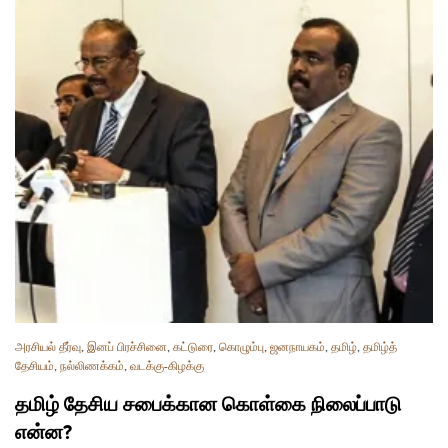
அரசியல் தீர்வு
,
இனப் பிரச்சினை
,
கட்டுரை
,
கொழும்பு
,
ஜனநாயகம்
,
தமிழ்
,
தமிழ்த்
தேசியம்
,
நல்லிணக்கம்
,
வடக்கு-கிழக்கு
தமிழ் தேசிய சபைக்கான கொள்கை நிலைப்பாடு
என்ன?