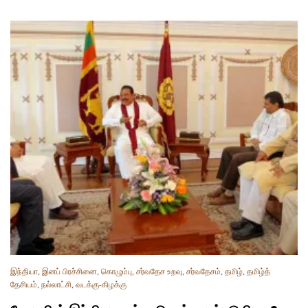
இந்தியா
,
இனப் பிரச்சினை
,
கொழும்பு
,
சர்வதேச உறவு
,
சர்வதேசம்
,
தமிழ்
,
தமிழ்த்
தேசியம்
,
நல்லாட்சி
,
வடக்கு-கிழக்கு