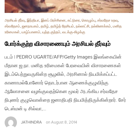
அரசியல் தீர்வு
,
இந்தியா
,
இனப் பிரச்சினை
,
கட்டுரை
,
கொழும்பு
,
சர்வதேச உறவு
,
சர்வதேசம்
,
ஜனநாயகம்
,
தமிழ்
,
தமிழ்த் தேசியம்
,
நல்லாட்சி
,
நல்லிணக்கம்
,
மனித
உரிமைகள்
,
யாழ்ப்பாணம்
,
யுத்த குற்றம்
,
வடக்கு-கிழக்கு
போர்க்குற்ற விசாரணையும் அரசியல் தீர்வும்
படம் | PEDRO UGARTE/AFP/Getty Images இலங்கையின்
மீதான ஜ.நா. மனித உரிமைகள் பேரவையின் விசாரணைகள்
இடம்பெற்றுவருகின்ற சூழலில், அரசினால் நியமிக்கப்பட்ட
காணாமல்போனோர் தொடர்பான ஆணைக்குழுவிற்கு
ஆலோசனை வழங்குவதற்கென மூவர் அடங்கிய சர்வதேச
நிபுணர் குழுவொன்றை ஜனாதிபதி நியமித்திருக்கின்றார். சேர்
டெஸ்மன் டி சில்வா,…
JATHINDRA
on
August 8, 2014