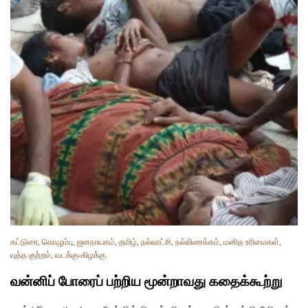
கட்டுரை
,
கொழும்பு
,
ஜனநாயகம்
,
தமிழ்
,
நல்லாட்சி
,
நல்லிணக்கம்
,
மனித உரிமைகள்
,
யுத்த குற்றம்
,
வடக்கு-கிழக்கு
வன்னிப் போரைப் பற்றிய மூன்றாவது கதைக்கூற்று