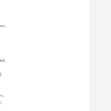
ையை
ின்,
்
கூட
ு