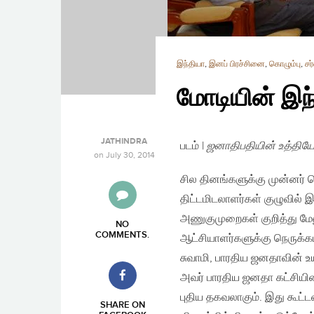
இந்தியா
,
இனப் பிரச்சினை
,
கொழும்பு
,
சர
மோடியின் இந
JATHINDRA
படம் |
ஜனாதிபதியின் உத்திய
on
July 30, 2014
சில தினங்களுக்கு முன்னர் க
திட்டமிடலாளர்கள் குழுவில் இட
அணுகுமுறைகள் குறித்து மேல
NO
COMMENTS
.
ஆட்சியாளர்களுக்கு நெருக்க
சுவாமி, பாரதிய ஜனதாவின் உ
அவர் பாரதிய ஜனதா கட்சியின
புதிய தகவலாகும். இது கூட்டம
SHARE ON