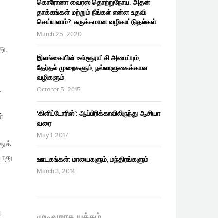
கொரோனா வைரஸ் தொற்றுநோய், அதன்
தாக்கங்கள் மற்றும் நீங்கள் என்ன உதவி
செய்யலாம்?: சுருக்கமான வழிகாட்டுதல்கள்
March 25, 2020
து,
இலங்கையின் உள்ளூராட்சி அமைப்பும்,
தேர்தல் முறைகளும், நல்லாளுகைக்கான
வழிகளும்
.
October 5, 2015
‘கிளிட்டோரிஸ்’: ஆப்பிரிக்காவிலிருந்து ஆசியா
ன்
வரை
May 1, 2017
துக்
போது
ஊடகங்கள்: மாயைகளும், மந்திரங்களும்
March 3, 2014
ு
முடிவுறாத யுத்தம்…