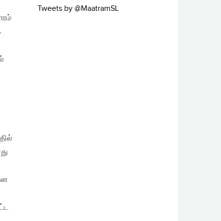
Tweets by @MaatramSL
ாரம்
க
ல்
தில்
ோது
றான
ட்ட