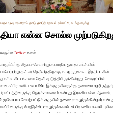
்வதேச உறவு
,
சர்வதேசம்
,
தமிழ்
,
தமிழ்த் தேசியம்
,
நல்லாட்சி
,
வடக்கு-கிழக்கு
்தியா என்ன சொல்ல முற்படுகிற
ோகபூர்வ
Twitter
தளம்.
ொழும்பிற்கு விஜயம் செய்திருந்த பாரதிய ஜனதா கட்சியின்
ம்பெற்றிருந்த சிலர் தெரிவித்திருக்கும் கருத்துக்கள், இந்தியாவின்
ும் சில விடயங்களை தெளிவுபடுத்தியிருக்கின்றது. கொழும்பின்
மான சுப்பிரமணிய சுவாமியே இக்குழுவினருக்கு தலைமை ஏற்றிருந்தார்
யர் மட்டத்தினருக்கு நெருக்கமானவர் என்பது இரகசியமல்ல. ஆனால்,
் மூலோபாய செயற்பாட்டுக் குழுவின் தலைவராக இருக்கின்றார் என்ப
ைப்பினருக்கு பேரதிர்ச்சியாக இருக்கலாம். சுப்பிரமணிய சுவாமி புலிக