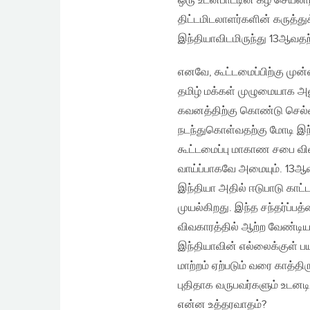
ஒரு உடன்பாட்டின் கீழ் செயல
திட்டமிடலாளர்களின் கருத்துக்
இந்தியாவிடமிருந்து 13ஆவதற்க
எனவே, கூட்டமைப்பிற்கு முன்
தமிழ் மக்கள் முழுமையாக அ
கவனத்திற்கு கொண்டு செல்வ
நடந்துகொள்வதற்கு மோடி இந்
கூட்டமைப்பு மாகாண சபை விவ
வாய்ப்பாகவே அமையும். 13ஆவத
இந்தியா அதில் ஈடுபாடு காட்
முயல்கிறது. இந்த சந்தர்ப்ப
விவகாரத்தில் ஆற்ற வேண்டிய 
இந்தியாவின் எல்லைக்குள் ப
மாற்றம் ஏற்படும் வரை காத்தி
புதிதாக வருபவர்களும் உடனட
என்ன உத்தரவாதம்?