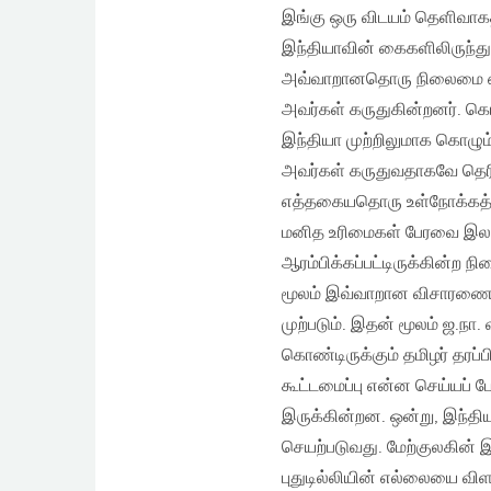
இங்கு ஒரு விடயம் தெளிவாகத
இந்தியாவின் கைகளிலிருந்து
அவ்வாறானதொரு நிலைமை ஏற்ப
அவர்கள் கருதுகின்றனர். கொ
இந்தியா முற்றிலுமாக கொழ
அவர்கள் கருதுவதாகவே தெரிகி
எத்தகையதொரு உள்நோக்கத்து
மனித உரிமைகள் பேரவை இலங
ஆரம்பிக்கப்பட்டிருக்கின்ற
மூலம் இவ்வாறான விசாரணைக
முற்படும். இதன் மூலம் ஜ.நா
கொண்டிருக்கும் தமிழர் தரப
கூட்டமைப்பு என்ன செய்யப் 
இருக்கின்றன. ஒன்று, இந்த
செயற்படுவது. மேற்குலகின் இ
புதுடில்லியின் எல்லையை வி