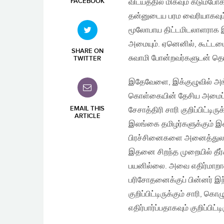
FACEBOOK
விடயத்தில் மிகவும் கடும்போ
தன்னுடைய பரம வைரியாகவும்
மூலோபாய திட்டமிடலாளராக இ
அமையும். ஏனெனில், கூட்டமை
SHARE ON
சுவாமி போன்றவர்களுடன் த
TWITTER
இதேவேளை, இக்குழுவில் அங
கொள்கையின் தேசிய அமைப்பா
EMAIL THIS
சேசாத்திரி சாரி குறிப்பிட்டி
ARTICLE
இலங்கை தமிழர்களுக்கும் இட
பிரச்சினைகளை அனைத்துலக மய
இதனை சிறந்த முறையில் தீர்க
பயனில்லை. அவை எதிர்மாற
பரிசோதனைக்குப் பின்னர் இந்த
குறிப்பிட்டிருக்கும் சாரி, 
எதிர்பார்ப்பதாகவும் குறிப்பிட்டி