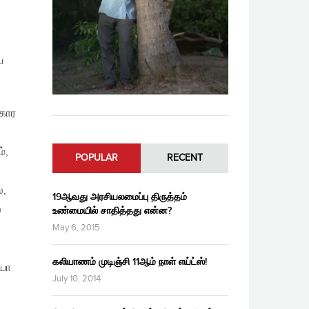
ய
கார
்,
POPULAR
RECENT
்,
19ஆவது அரசியலமைப்பு திருத்தம்
்
உண்மையில் சாதித்தது என்ன?
May 6, 2015
கலியாணம் முடிஞ்சி 11ஆம் நாள் எய்ட்ஸ்!
ியா
July 10, 2014