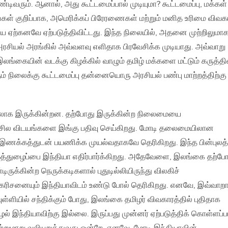
ிவரும். ஆனால், அது கூட்டமைப்பால் முடியுமா? கூட்டமைப்பு, மக்கள்
்கள் குறிப்பாக, அமெரிக்கப் பிரேரணைகள் மற்றும் மனித உரிமை விவக
ை ஏற்கனவே ஏற்படுத்திவிட்டது. இந்த நிலையில், அதனை முற்றிலுமா
அரசியல் அரங்கில் அவ்வளவு எளிதாக பிரவேசிக்க முடியாது. அவ்வாறு
லங்கையின் வடக்கு கிழக்கில் வாழும் தமிழ் மக்களை மட்டும் கருத்தி
் நிலைக்கு கூட்டமைப்பு தன்னையொரு அரசியல் பண்பு மாற்றத்திற்கு
்கலாக இருக்கின்றன. தற்போது இருக்கின்ற நிலைமையை
 சில விடயங்களை இங்கு பதிவு செய்கிறது. மோடி தலைமையிலான
இணக்கத்துடன் பயணிக்க முயல்வதாகவே தெரிகிறது. இந்த பின்புலத்
த்துழைப்பை இந்தியா எதிர்பார்க்கிறது. அதேவேளை, இலங்கை தற்ப
ருக்கின்ற நெருக்கடிகளால் புதுடில்லியிருந்து விலகிச்
 கரிசனையும் இந்தியாவிடம் உண்டு போல் தெரிகிறது. எனவே, இவ்வா
ள்ளியில் சந்திக்கும் போது, இலங்கை தமிழர் விவகாரத்தில் புதிதாக
ல் இந்தியாவிற்கு இல்லை. இருப்பது முன்னர் ஏற்படுத்திக் கொள்ளப்ப