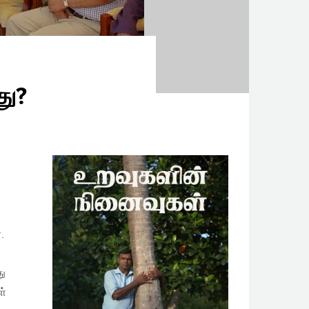
து?
.
து
ள்