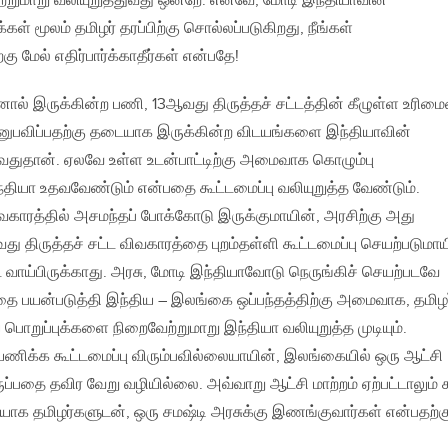
ாற்றுமாறு வலியுறுத்துவது ஒன்றே. எனவே, மோடி இந்தியாவின்
கள் மூலம் தமிழர் தரப்பிற்கு சொல்லப்படுகிறது, நீங்கள்
ு மேல் எதிர்பார்க்காதீர்கள் என்பதே!
னால் இருக்கின்ற பணி, 13ஆவது திருத்தச் சட்டத்தின் கீழுள்ள உரிம
னுபவிப்பதற்கு தடையாக இருக்கின்ற விடயங்களை இந்தியாவின்
துதான். ஏலவே உள்ள உடன்பாட்டிற்கு அமைவாக கொழும்பு
தியா உதவவேண்டும் என்பதை கூட்டமைப்பு வலியுறுத்த வேண்டும்.
காரத்தில் அசமந்தப் போக்கோடு இருக்குமாயின், அரசிற்கு அது
ு திருத்தச் சட்ட விவகாரத்தை புறம்தள்ளி கூட்டமைப்பு செயற்படுமாய
ட வாய்பிருக்காது. அரசு, மோடி இந்தியாவோடு நெருங்கிச் செயற்படவே
த்தை பயன்படுத்தி இந்திய – இலங்கை ஒப்பந்தத்திற்கு அமைவாக, தமிழர
பொறுப்புக்களை நிறைவேற்றுமாறு இந்தியா வலியுறுத்த முடியும்.
யணிக்க கூட்டமைப்பு விரும்பவில்லையாயின், இலங்கையில் ஒரு ஆட்சி
ருப்பதை தவிர வேறு வழியில்லை. அவ்வாறு ஆட்சி மாற்றம் ஏற்பட்டாலும் 
ியாக தமிழர்களுடன், ஒரு சமஷ்டி அரசுக்கு இணங்குவார்கள் என்பதற்க