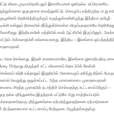
ட்டு விலக முடியாதென்பதும் இரகசியமான ஒன்றல்ல. சுப்பிரமணிய
கருத்துக்களை ஒருபுறமாக வைத்துவிட்டு, கொழும்பு வந்திருந்த பா.ஜ.கவ
ழுவினர் தெரிவித்திருக்கும் கருத்துக்களிலிருந்து இந்தியா தமிழர்
டில்லி என்னும் நிலையில் தீர்த்துக்கொள்ள விரும்புவதாகவே தெரிகிறத
வாகிறது. இந்தியாவின் மத்தியில் எவர் ஆட்சியில் இருப்பினும், அவர்
ாட்டும் அக்கறையின் எல்லையானது, இந்திய – இலங்கை ஒப்பந்தத்திற
றைமைதான்.
திய அரசு செல்லாது. இதன் காரணமாகவே, இலங்கை ஜனாதிபதியுடன
மோடி 13ஆவது திருத்தச் சட்ட விவகாரம் தொடர்பில் கேள்வி
கெல்லாம் சுற்றி வந்தாலும் இறுதியில் அனைவரும் தரித்து நிற்கப் போகு
புக்களால் வெறுத்து ஒதுக்கப்பட்ட அந்த மாகாணசபை முறைமைதான்.
 சிறந்த முறையில் நடாத்திச் செல்வதற்கு கூட்டமைப்பிற்கும் –
ு நல்ல புரிந்துணர்வு இருந்தால் மட்டுமே அது சாத்தியப்படும்.
வ்வாறானதொரு புரிந்துணர்வை ஏற்படுத்துவதற்கான ஏற்பாடுகளை
ுன் நிபந்தனையாக கூட்டமைப்பு மேற்குலக அழுத்தங்களுக்கு