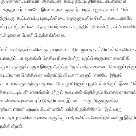
க்கு கொண்டவராவார். அத்துடன், தமிழ் நாட்டு திராவிட கட்சிகளை
 கருதுபவர். எனவே, இவ்வாறான ஒருவர் பாரதிய ஜனதா கட்சியின்
ருப்பது கூட்டமைப்பு புதுடில்லியை அணுகுவதில் பெரிய தடையாகவே
ப்பு தமிழ் நாட்டின் ஆதரவாளர்களை கருத்தில் கொண்டே, சுப்பிரமணி
ொடர்புகளை பேணியிருக்கவில்லை.
்கம் வகித்தவர்களின் ஒருவரான பாரதிய ஜனதா கட்சியின் வெளிவிவ
ளரும், பா.ஜ.கவின் தேசிய நிறைவேற்று உறுப்பினருமான கலாநிதி
ருக்கும் கருத்துக்களும் இங்கு ஆழ்ந்து நோக்கத்தக்கவை. “கொழும்புக்கும
ையிலான பிரச்சினை உள்நாட்டு விவகாரமாகும். எனவே, இந்தப்
மாக்குவதற்கு பதிலாக கொழும்பிற்கும் புதுடெல்லிக்கும் இடையில
்க முடியும். தீர்மானங்கள் மற்றும் தடைகள் விதிக்கும் யோசனைகளால
ான விளைவுகளை ஏற்படுத்தியதை இரண்டாவது அணுகுண்டு
ியா, ஈரான் மற்றும் மியன்மாரில் பார்த்திருக்கிறோம்.” இவ்வாறு
கொழும்பு தமிழர்களின் கவலைகளுக்குப் பதிலளிக்க வேண்டும் என்று இந்த
ருக்கின்றார்.