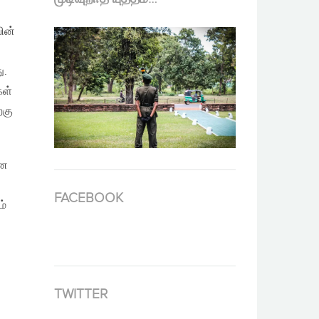
ின்
ு.
கள்
்கு
ான
FACEBOOK
ம்
TWITTER