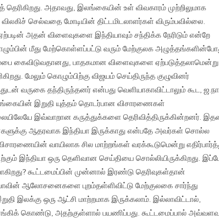
் தெரிகிறது. அதாவது, இலங்கையின் உள் விவகாரம் முற்றிலுமாக
 விலகிச் செல்வதை மோடியின் திட்டமிடலாளர்கள் விரும்பவில்லை.
டின் அதன் விளைவுகளை இந்தியாவும் சந்திக்க நேரிடும் என்றே
ழும்பின் மீது மேற்கொள்ளப்பட்டு வரும் மேற்குலக அழுத்தங்களின்போ
ும்பை கைவிடுவதானது, பாதகமான விளைவுகளை ஏற்படுத்தலாமென்று
றது. மேலும் கொழும்பிற்கு விஜயம் செய்திருந்த குழுவினர்
டன் வருகை தந்திருந்தனர் என்பது வெளியாகாவிட்டாலும் கூட, ஜ.நா
்கையின் இறுதி யுத்தம் தொடர்பான விசாரணைகள்
 நிலையிலேயே இவ்வாறான கருத்துக்களை தெரிவித்திருக்கின்றனர். இத
ளுக்கு ஆதரவாக இந்தியா இருக்காது என்பதே அவர்கள் சொல்ல
. விசாரணையின் வாயிலாக சில மாற்றங்கள் வரக்கூடுமென்று எதிர்பார்த்
்பிற்கும் இந்தியா ஒரு தெளிவான செய்தியை சொல்லியிருக்கிறது. இப்
போகிறது? கூட்டமைப்பின் முன்னால் இரண்டு தெரிவுகள்தான்
ியாவின் ஆலோசனைகளை புறம்தள்ளிவிட்டு மேற்குலகை சார்ந்து
றுதி இலக்கு ஒரு ஆட்சி மாற்றமாக இருக்கலாம். இல்லாவிட்டால்,
ளங்கிக் கொண்டு, அதற்குள்ளால் பயணிப்பது. கூட்டமைப்பால் அவ்வளவ