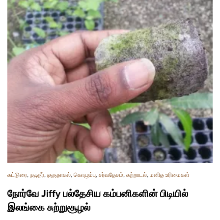
கட்டுரை
,
குடிநீர்
,
குருநாகல்
,
கொழும்பு
,
சர்வதேசம்
,
சுற்றாடல்
,
மனித உரிமைகள்
நோர்வே Jiffy பல்தேசிய கம்பனிகளின் பிடியில்
இலங்கை சுற்றுசூழல்