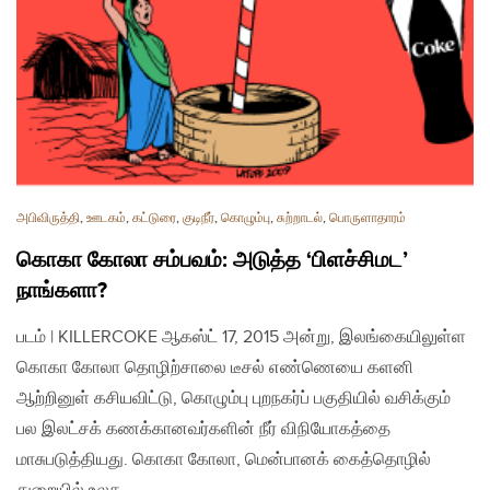
அபிவிருத்தி
,
ஊடகம்
,
கட்டுரை
,
குடிநீர்
,
கொழும்பு
,
சுற்றாடல்
,
பொருளாதாரம்
கொகா கோலா சம்பவம்: அடுத்த ‘பிளச்சிமட’
நாங்களா?
படம் | KILLERCOKE ஆகஸ்ட் 17, 2015 அன்று, இலங்கையிலுள்ள
கொகா கோலா தொழிற்சாலை டீசல் எண்ணெயை களனி
ஆற்றினுள் கசியவிட்டு, கொழும்பு புறநகர்ப் பகுதியில் வசிக்கும்
பல இலட்சக் கணக்கானவர்களின் நீர் விநியோகத்தை
மாசுபடுத்தியது. கொகா கோலா, மென்பானக் கைத்தொழில்