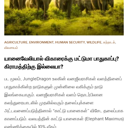
AGRICULTURE
,
ENVIRONMENT
,
HUMAN SECURITY
,
WILDLIFE
,
சுற்றாடல்
,
விவசாயம்
யானைவேலியால் விகாரைக்கு மட்டுமா பாதுகாப்பு?
கிராமத்திற்கு இல்லையா?
பட மூலம், JungleDragon உலகின் வனஜீவராசிகள் வளத்தினைப்
பாதுகாக்கின்ற நாடுகளுள் முன்னிலை வகிக்கும் நாடு
இலங்கையாகும். வனஜீவராசிகள் வளம் தொடர்பிலான
கலந்துரையாடலில் முதலில்வரும் தலைப்புக்களை
அட்டவணைப்படுத்தினால் “காட்டு யானைகள்” விசேட தலைப்பாக
காணப்படும். வலயத்தின் காட்டு யானைகள் (Elephant Maximus)
எண்ணிக்கையில் 10% வீதம்…