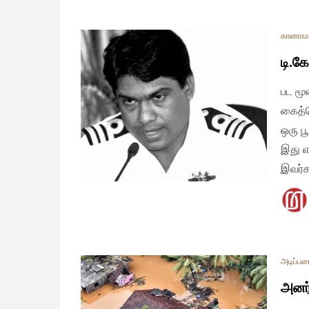
காணாமல
டி.க
பட மூ
கைத்த
ஒரு ப
இது எ
இவர்
அடிப்ப
அனர்