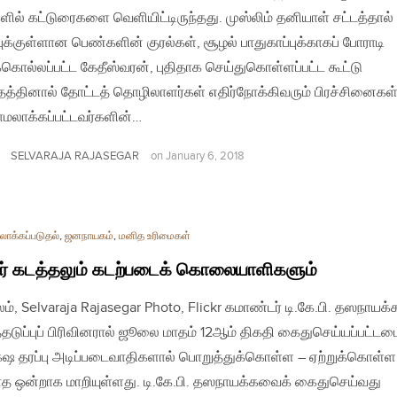
ுகளில் கட்டுரைகளை வெளியிட்டிருந்தது. முஸ்லிம் தனியாள் சட்டத்தால்
்புக்குள்ளான பெண்களின் குரல்கள், சூழல் பாதுகாப்புக்காகப் போராடி
ுக்கொல்லப்பட்ட கேதீஸ்வரன், புதிதாக செய்துகொள்ளப்பட்ட கூட்டு
்தத்தினால் தோட்டத் தொழிலாளர்கள் எதிர்நோக்கிவரும் பிரச்சினைகள்
லாக்கப்பட்டவர்களின்…
SELVARAJA RAJASEGAR
on
January 6, 2018
ாக்கப்படுதல்
,
ஜனநாயகம்
,
மனித உரிமைகள்
ேர் கடத்தலும் கடற்படைக் கொலையாளிகளும்
லம், Selvaraja Rajasegar Photo, Flickr கமாண்டர் டி.கே.பி. தஸநாயக்
த்தடுப்புப் பிரிவினரால் ஜூலை மாதம் 12ஆம் திகதி கைதுசெய்யப்பட்
்‌ஷ தரப்பு அடிப்படைவாதிகளால் பொறுத்துக்கொள்ள – ஏற்றுக்கொள்ள
ாத ஒன்றாக மாறியுள்ளது. டி.கே.பி. தஸநாயக்கவைக் கைதுசெய்வது