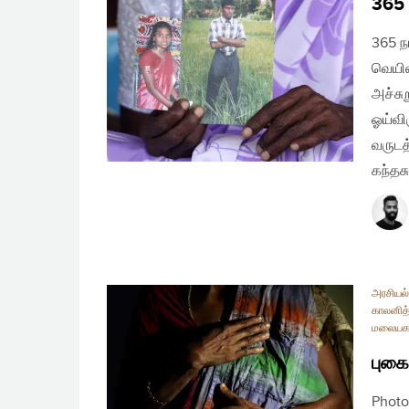
365 
365 ந
வெயில
அச்சு
ஓய்வி
வருடத
கந்தச
அரசியல
காலனித்
மலையக
புகை
Photo