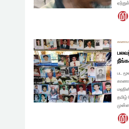
ஏற்று
காணாமல
பலவந
நீங்
பட மூல
காணாம
மஹிஸி
தமிழ்
முன்ன