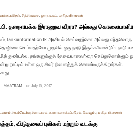
ாக்கப்படுதல்
,
சித்திரவதை
,
ஜனநாயகம்
,
மனித உரிமைகள்
ே.பி. தஸநாயக்க இராணுவ வீரரா? அல்லது கொலையாளி
லம், lankainformation.lk அரசியல் செய்வதற்கோ அல்லது எந்தவொரு
ொழிலை செய்வதற்கோ முதலில் ஒரு நாடு இருக்கவேண்டும். நாடு என
ூமித் துண்டல்ல. தங்களுக்குத் தேவையானவற்றை செய்துகொள்ளும் ஒர
ன்று நாட்டில் உள்ள ஒரு சிலர் நினைத்துக் கொண்டிருக்கிறார்கள்.
களது…
MAATRAM
on
July 19, 2017
டைவாதம்
,
இடம்பெயர்வு
,
இனவாதம்
,
காணாமலாக்கப்படுதல்
,
கொழும்பு
,
மனித உரிமைகள்
த்தம், விடுதலைப் புலிகள் மற்றும் வடக்கு