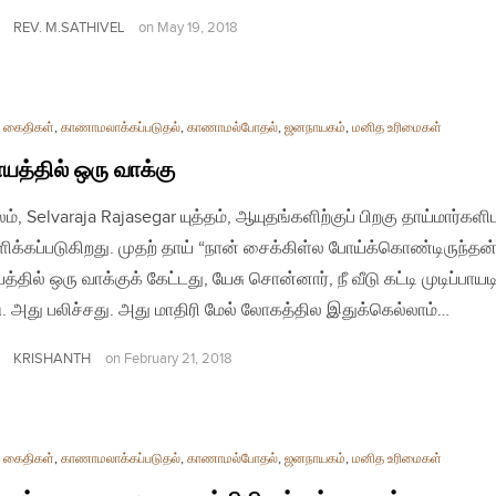
REV. M.SATHIVEL
on
May 19, 2018
் கைதிகள்
,
காணாமலாக்கப்படுதல்
,
காணாமல்போதல்
,
ஜனநாயகம்
,
மனித உரிமைகள்
த்தில் ஒரு வாக்கு
ம், Selvaraja Rajasegar யுத்தம், ஆயுதங்களிற்குப் பிறகு தாய்மார்களி
க்கப்படுகிறது. முதற் தாய் “நான் சைக்கிள்ல போய்க்கொண்டிருந்தன்
தில் ஒரு வாக்குக் கேட்டது, யேசு சொன்னார், நீ வீடு கட்டி முடிப்பாயட
. அது பலிச்சது. அது மாதிரி மேல் லோகத்தில இதுக்கெல்லாம்…
KRISHANTH
on
February 21, 2018
் கைதிகள்
,
காணாமலாக்கப்படுதல்
,
காணாமல்போதல்
,
ஜனநாயகம்
,
மனித உரிமைகள்