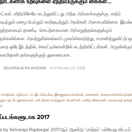
நாட்களாக உறவுகளை ஏந்தியிருக்கும் கைகள்…
ாட்கள், வீதியிலேயே கடந்துவிட்டது அந்த அம்மாக்களுக்கு. கடும்
டித்தும் மழை பெய்தும் காற்றடித்தும் அவர்கள் அசையவில்லை. இயற
றுத்தலையும் தாண்டி செயற்கையான அச்சுறுத்தல்களுக்கும்
ருக்கவில்லை. அவற்றுக்கெல்லாம் முகம்கொடுத்து, சமாளித்துவிட்டு ஒ
்தை ஒரே இடத்தில், கொட்டிலொன்றில் கடத்திவிட்டார்கள். அருகிலிருக
ுவாமிதான் தங்களுக்குத் துணையாக…
SELVARAJA RAJASEGAR
on
February 20, 2018
் கைதிகள்
,
ஆர்ப்பாட்டம்
,
இடம்பெயர்வு
,
இராணுவமயமாக்கல்
,
கலாசாரம்
,
காணாமலாக்கப்படுதல
துவ ஆட்சி
,
ஜனநாயகம்
,
பால் நிலை சமத்துவம்
,
பெண்கள்
,
மனித உரிமைகள்
,
மலையகத் தமிழர
ம்
ப்படங்களூடாக 2017
s by Selvaraja Rajasegar 2017ஆம் ஆண்டு ‘மாற்றம்’ பல்வேறு விடயப்