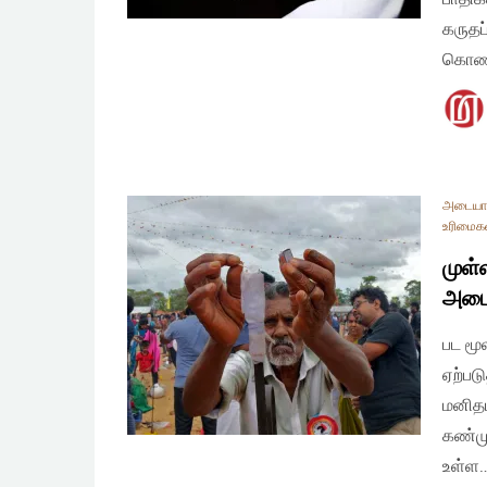
கருதப
கொண
அடையா
உரிமைக
முள்
அடைய
பட மூ
ஏற்பட
மனிதம
கண்மு
உள்ள