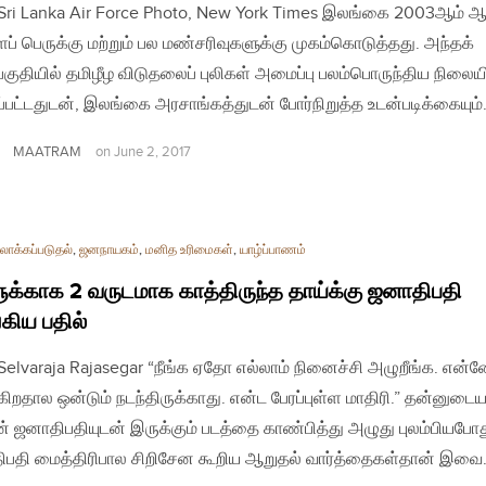
| Sri Lanka Air Force Photo, New York Times இலங்கை 2003ஆம் 
ப் பெருக்கு மற்றும் பல மண்சரிவுகளுக்கு முகம்கொடுத்தது. அந்தக்
பகுதியில் தமிழீழ விடுதலைப் புலிகள் அமைப்பு பலம்பொருந்திய நிலையி
பட்டதுடன், இலங்கை அரசாங்கத்துடன் போர்நிறுத்த உடன்படிக்கையும
MAATRAM
on
June 2, 2017
ாக்கப்படுதல்
,
ஜனநாயகம்
,
மனித உரிமைகள்
,
யாழ்ப்பாணம்
க்காக 2 வருடமாக காத்திருந்த தாய்க்கு ஜனாதிபதி
கிய பதில்
| Selvaraja Rajasegar “நீங்க ஏதோ எல்லாம் நினைச்சி அழுறீங்க. என
கிறதால ஒன்டும் நடந்திருக்காது. என்ட பேரப்புள்ள மாதிரி.” தன்னுடை
ின் ஜனாதிபதியுடன் இருக்கும் படத்தை காண்பித்து அழுது புலம்பியபோ
பதி மைத்திரிபால சிறிசேன கூறிய ஆறுதல் வார்த்தைகள்தான் இவை