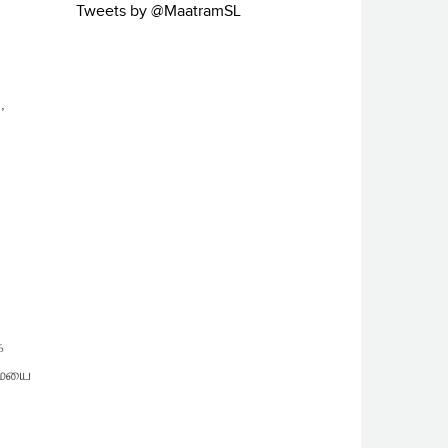
Tweets by @MaatramSL
,
க
டமையை