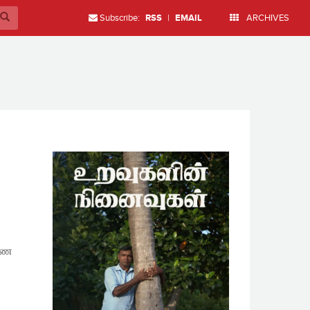
Subscribe:
RSS
|
EMAIL
ARCHIVES
ரணை
்