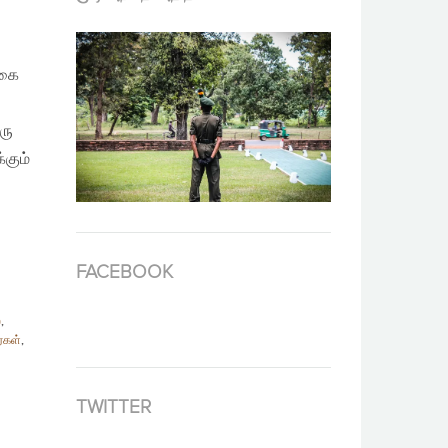
்கை
ரு
்கும்
FACEBOOK
்
,
்கள்
,
TWITTER