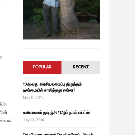
த
POPULAR
RECENT
19ஆவது அரசியலமைப்பு திருத்தம்
உண்மையில் சாதித்தது என்ன?
May 6, 2015
ும்.
ளின்
கலியாணம் முடிஞ்சி 11ஆம் நாள் எய்ட்ஸ்!
July 10, 2014
ன்னால்
கொரோனா வைரஸ் தொற்றுநோய், அதன்