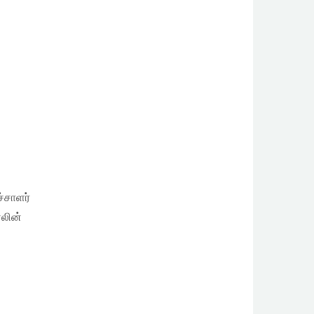
்சாளர்
லின்