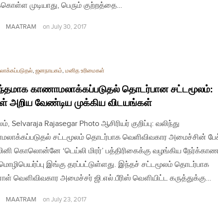
க்கொள்ள முடியாது, பெரும் குற்றத்தை…
MAATRAM
on
July 30, 2017
ாக்கப்படுதல்
,
ஜனநாயகம்
,
மனித உரிமைகள்
்தமாக காணாமலாக்கப்படுதல் தொடர்பான சட்டமூலம்:
கள் அறிய வேண்டிய முக்கிய விடயங்கள்
ம், Selvaraja Rajasegar Photo ஆசிரியர் குறிப்பு: வலிந்து
லாக்கப்படுதல் சட்டமூலம் தொடர்பாக வெளிவிவகார அமைச்சின் பேச
னி கொலொன்னே ‘டெய்லி மிரர்’ பத்திரிகைக்கு வழங்கிய நேர்க்காண
 மொழிபெயர்ப்பு இங்கு தரப்பட்டுள்ளது. இந்தச் சட்டமூலம் தொடர்பாக
ாள் வௌிவிவகார அமைச்சர் ஜி.எல்.பீரிஸ் வௌியிட்ட கருத்துக்கு…
MAATRAM
on
July 23, 2017