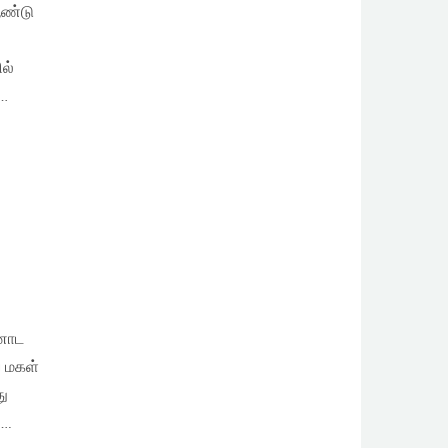
ஆண்டு
ல்
்…
்னோட
ய மகள்
து
….