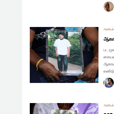
அரசியல
ஆகாய
பட மூல
கையளி
ஆகாயத்
எண்டு
அரசியல