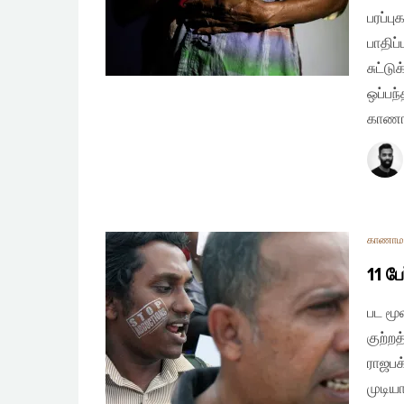
பரப்ப
பாதிப
சுட்ட
ஒப்பந
காணாம
காணாமல
11 ப
பட மூ
குற்ற
ராஜபக
முடிய