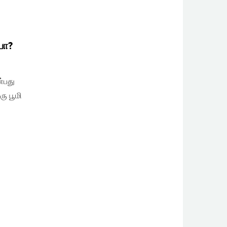
யா?
்பது
ு பூமி