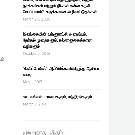
தாக்கங்கள் மற்றும் நீங்கள் என்ன உதவி
செய்யலாம்?: சுருக்கமான வழிகாட்டுதல்கள்
March 25, 2020
இலங்கையின் உள்ளூராட்சி அமைப்பும்,
தேர்தல் முறைகளும், நல்லாளுகைக்கான
வழிகளும்
October 5, 2015
டம்
,
‘கிளிட்டோரிஸ்’: ஆப்பிரிக்காவிலிருந்து ஆசியா
வரை
ி
May 1, 2017
ஊடகங்கள்: மாயைகளும், மந்திரங்களும்
March 3, 2014
முடிவுறாத யுத்தம்…