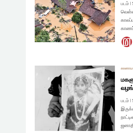
படம் 
வெள்ள
காலப்
காணப்
காணாமல
மகளு
வழங்
படம் 
இருக்
நாட்ட
ஜனாதி