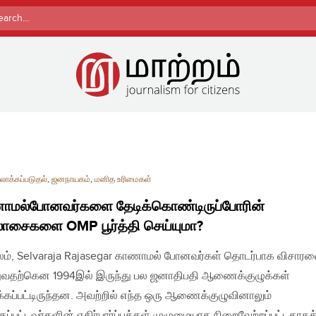
rch
ாக்கப்படுதல்
,
ஜனநாயகம்
,
மனித உரிமைகள்
ாமல்போனவர்களை தேடிக்கொண்டிருப்போரின்
ாசைகளை OMP பூர்த்தி செய்யுமா?
லம், Selvaraja Rajasegar காணாமல் போனவர்கள் தொடர்பாக விசா
ுவதற்கென 1994இல் இருந்து பல ஜனாதிபதி ஆணைக்குழுக்கள்
க்கப்பட்டிருந்தன. அவற்றில் எந்த ஒரு ஆணைக்குழுவினாலும்
்கப்பட்டவர்களின் எதிர்பார்ப்புக்கள் முழுமையாக நிறைவேற்றப்பட்டதாகக