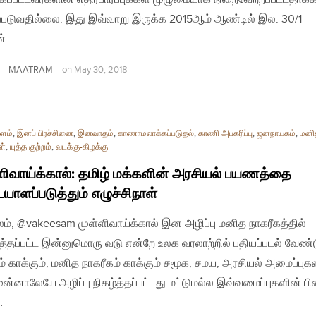
்படுவதில்லை. இது இவ்வாறு இருக்க 2015ஆம் ஆண்டில் இல. 30/1
்ட…
MAATRAM
on
May 30, 2018
ளம்
,
இனப் பிரச்சினை
,
இனவாதம்
,
காணாமலாக்கப்படுதல்
,
காணி அபகரிப்பு
,
ஜனநாயகம்
,
மனி
ள்
,
யுத்த குற்றம்
,
வடக்கு-கிழக்கு
ளிவாய்க்கால்: தமிழ் மக்களின் அரசியல் பயணத்தை
ாளப்படுத்தும் எழுச்சிநாள்
லம், @vakeesam முள்ளிவாய்க்கால் இன அழிப்பு மனித நாகரீகத்தில்
ுத்தப்பட்ட இன்னுமொரு வடு என்றே உலக வரலாற்றில் பதியப்படல் வேண்ட
் காக்கும், மனித நாகரீகம் காக்கும் சமூக, சமய, அரசியல் அமைப்புக
ன்னாலேயே அழிப்பு நிகழ்த்தப்பட்டது மட்டுமல்ல இவ்வமைப்புகளின் பி
…