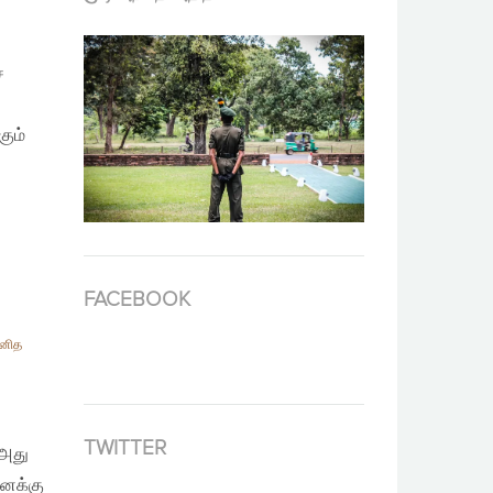
்
்
கும்
FACEBOOK
னித
TWITTER
 அது
எனக்கு