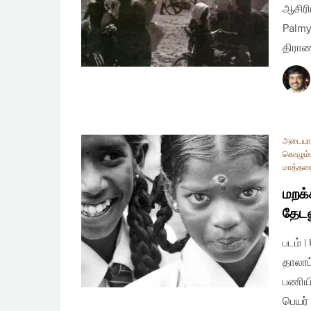
ஆசிரி
Palmy
திராண
அடையா
கொழும்ப
மாத்தற
மறக்
தேட
படம் 
தாலாட
பணியி
பெயர்