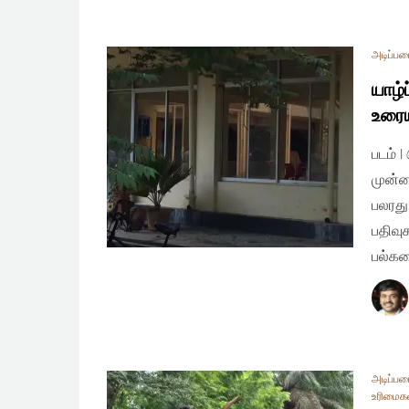
அடிப்ப
யாழ
உரைய
படம் 
முன்ன
பலரது
பதிவு
பல்கல
அடிப்ப
உரிமைக