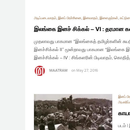
அடிப்படைவாதம்
,
இனப் பிரச்சினை
,
இனவாதம்
,
இளைஞர்கள்
,
கட்டுர
இலங்கை இனச் சிக்கல் – VI : தரமான கல
முதலாவது பாகமான “இலங்கைத் தமிழர்களின் சுய
இனச்சிக்கல் II” மூன்றாவது பாகமான “இலங்கை இன
இனச்சிக்கல் – IV : சிங்களரின் பிடிவாதம், கொதி
MAATRAM
on
May 27, 2016
இனப் பி
அபகரிப்ப
காயங
படம்