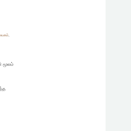
ையகம்
,
் மூலம்
்
த்த