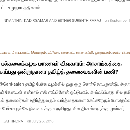
ுபட்ட சமுதாயத்தினால்…
NIYANTHINI KADIRGAMAR AND ESTHER SURENTHIRARAJ
on
September 1
டைவாதம்
,
அடையாளம்
,
இனவாதம்
,
கட்டுரை
,
கலாசாரம்
,
கலை
,
கல்வி
,
ஜனநாயகம்
,
மனித உரிம
. பல்கலைக்கழக மாணவர் விவகாரம்: அரசாங்கத்தை
காப்பது ஒன்றுதானா தமிழ்த் தலைமைகளின் பணி?
| @Garikaalan தமிழ் பேச்சு வழக்கில் ஒரு ஒரு சொற்தொடருண்டு. அதா
வர் கேனயன் என்றால் எலி ஏரப்பிளேன் ஓட்டுமாம். அவ்வப்போது சில தமி
ல் தலைவர்கள் உதிர்த்துவரும் வார்த்தைகளை கேட்கநேரும் போதெல்ல
டி பேச்சுவழக்கே நினைவுக்கு வருகிறது. சில தினங்களுக்கு முன்னர்…
JATHINDRA
on
July 26, 2016