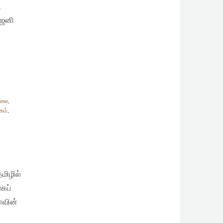
‌
ாஜனி
ாலை
,
கம்
,
மிழில்
கப்
ாவின்