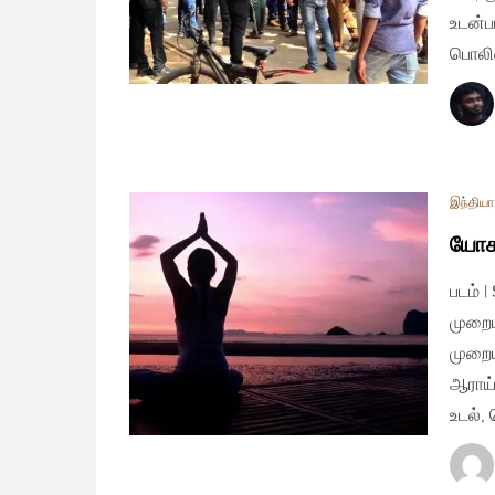
உடன்ப
பொலிஸ
இந்தியா
யோகா
படம் 
முறைய
முறைய
ஆராய்
உடல்,