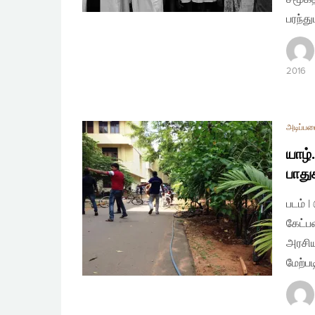
பரந்த
2016
அடிப்ப
யாழ்
பாது
படம் 
கேட்ப
அரசிய
மேற்ப