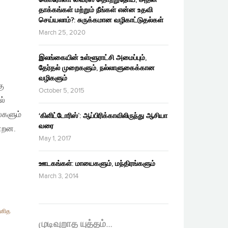
தாக்கங்கள் மற்றும் நீங்கள் என்ன உதவி
செய்யலாம்?: சுருக்கமான வழிகாட்டுதல்கள்
March 25, 2020
இலங்கையின் உள்ளூராட்சி அமைப்பும்,
தேர்தல் முறைகளும், நல்லாளுகைக்கான
வழிகளும்
கு
October 5, 2015
ல்
்களும்
‘கிளிட்டோரிஸ்’: ஆப்பிரிக்காவிலிருந்து ஆசியா
வரை
்றன.
May 1, 2017
ஊடகங்கள்: மாயைகளும், மந்திரங்களும்
March 3, 2014
னித
முடிவுறாத யுத்தம்…