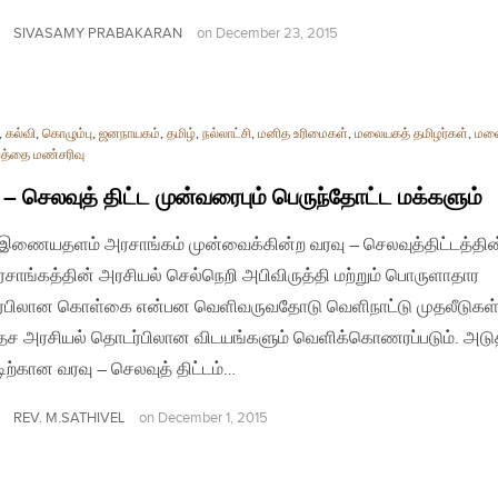
SIVASAMY PRABAKARAN
on
December 23, 2015
,
கல்வி
,
கொழும்பு
,
ஜனநாயகம்
,
தமிழ்
,
நல்லாட்சி
,
மனித உரிமைகள்
,
மலையகத் தமிழர்கள்
,
மல
ெத்தை மண்சரிவு
 – செலவுத் திட்ட முன்வரைபும் பெருந்தோட்ட மக்களும்
| இணையதளம் அரசாங்கம் முன்வைக்கின்ற வரவு – செலவுத்திட்டத்தின
சாங்கத்தின் அரசியல் செல்நெறி அபிவிருத்தி மற்றும் பொருளாதார
்பிலான கொள்கை என்பன வெளிவருவதோடு வெளிநாட்டு முதலீடுகள
ேச அரசியல் தொடர்பிலான விடயங்களும் வெளிக்கொணரப்படும். அடு
ற்கான வரவு – செலவுத் திட்டம்…
REV. M.SATHIVEL
on
December 1, 2015