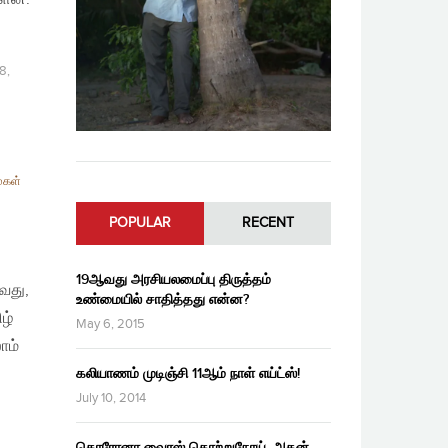
8,
ைகள்
POPULAR
RECENT
19ஆவது அரசியலமைப்பு திருத்தம்
வது,
உண்மையில் சாதித்தது என்ன?
ழ்
May 6, 2015
ாம்
கலியாணம் முடிஞ்சி 11ஆம் நாள் எய்ட்ஸ்!
July 10, 2014
கொரோனா வைரஸ் தொற்றுநோய், அதன்