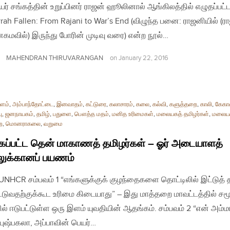
யர் சங்கத்தின் உறுப்பினர் ராஜன் ஹூலினால் ஆங்கிலத்தில் எழுதப்பட்ட
rah Fallen: From Rajani to War’s End (விழுந்த பனை: ராஜனியில் (ர
கமவில்) இருந்து போரின் முடிவு வரை) என்ற நூல்…
MAHENDRAN THIRUVARANGAN
on
January 22, 2016
ளம்
,
அம்பாந்தோட்டை
,
இனவாதம்
,
கட்டுரை
,
கலாசாரம்
,
கலை
,
கல்வி
,
களுத்தறை
,
காலி
,
கேக
ு
,
ஜனநாயகம்
,
தமிழ்
,
பதுளை
,
பௌத்த மதம்
,
மனித உரிமைகள்
,
மலையகத் தமிழர்கள்
,
மலைய
ை
,
மொனராகலை
,
வறுமை
கப்பட்ட தென் மாகாணத் தமிழர்கள் – ஓர் அடையாளத்
லுக்கானப் பயணம்
| UNHCR சம்பவம் 1 “எங்களுக்குக் குழந்தைகளை தொட்டிலில் இட்டுத் த
்டுவதற்குக்கூட உரிமை கிடையாது” – இது மாத்தறை மாவட்டத்தில் சமூ
ல் ஈடுபட்டுள்ள ஒரு இளம் யுவதியின் ஆதங்கம். சம்பவம் 2 “என் அம்ம
 புஷ்பகலா, அப்பாவின் பெயர்…