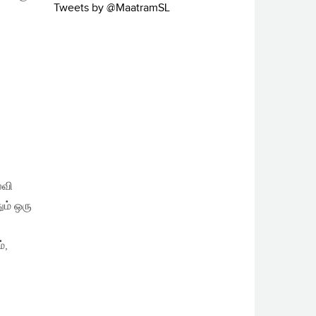
Tweets by @MaatramSL
்வி
ும் ஒரு
்,