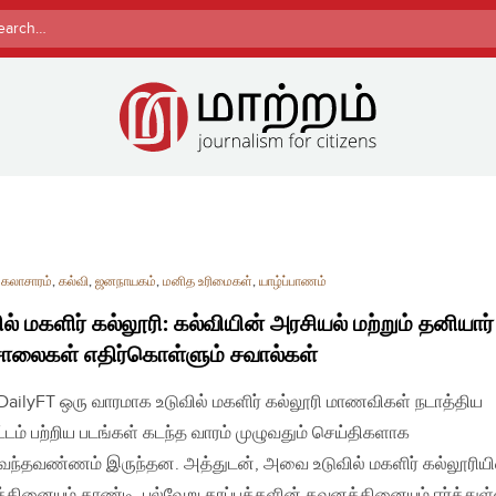
rch
,
கலாசாரம்
,
கல்வி
,
ஜனநாயகம்
,
மனித உரிமைகள்
,
யாழ்ப்பாணம்
ில் மகளிர் கல்லூரி: கல்வியின் அரசியல் மற்றும் தனியார்
ாலைகள் எதிர்கொள்ளும் சவால்கள்
| DailyFT ஒரு வாரமாக உடுவில் மகளிர் கல்லூரி மாணவிகள் நடாத்திய
்டம் பற்றிய படங்கள் கடந்த வாரம் முழுவதும் செய்திகளாக
ந்தவண்ணம் இருந்தன. அத்துடன், அவை உடுவில் மகளிர் கல்லூரியி
்தினையும் தாண்டி, பல்வேறு தரப்புக்களின் கவனத்தினையும் ஈர்த்து