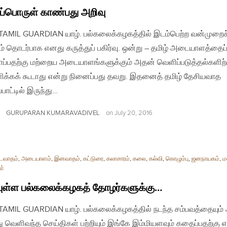
ப்பொருள் காண்பது அறிவு
| TAMIL GUARDIAN யாழ். பல்கலைக்கழகத்தில் இடம்பெற்ற வன்முறைச
ம் தொடர்பாக எனது கருத்துப் பகிர்வு. ஒன்று – தமிழ் அடையாளத்தைப
ாப்பதற்கு மற்றைய அடையாளங்களுக்கும் அதன் வெளிப்படுத்தல்களிற்
க்கக் கூடாது என்று நினைப்பது தவறு. இதனைத் தமிழ் தேசியவாத
பாட்டில் இருந்து…
GURUPARAN KUMARAVADIVEL
on
July 20, 2016
டைவாதம்
,
அடையாளம்
,
இனவாதம்
,
கட்டுரை
,
கலாசாரம்
,
கலை
,
கல்வி
,
கொழும்பு
,
ஜனநாயகம்
,
ம
ள்
ுள்ள பல்கலைக்கழகத் தோழர்களுக்கு…
| TAMIL GUARDIAN யாழ். பல்கலைக்கழகத்தில் நடந்த சம்பவத்தையும்
்து வெளிவந்த செய்திகள் பற்றியும் இங்கே இம்மியளவும் கதைப்பதற்கு 