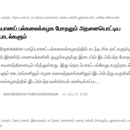
டைவாதம்
,
அடையாளம்
,
கட்டுரை
,
கலாசாரம்
,
கலை
,
கல்வி
,
ஜனநாயகம்
,
மனித உரிமைகள்
்ப்பாணப் பல்கலைக்கழக மோதலும் அதனையொட்டிய‌
ாடல்களும்
| @garikaalan யாழ்ப்பாணப் பல்கலைக்கழகத்தில் கடந்த சில நாட்களுக்
ர் இரண்டு மாணவர்களின் குழுக்களுக்கு இடையில் இடம்பெற்ற மோத
 கவனத்தினையும் ஈர்த்துள்ளது. இது தொடர்பாகப் பல்வேறு கருத்தாடல
களும் ஊடகங்களிலும் சமூக வலைத்தளங்களிலும் இடம்பெற்று வருகின
ைக்கழகத்தில் இடம்பெற்ற வன்செயல் கண்டிக்கப்பட…
MAHENDRAN THIRUVARANGAN
on
July 21, 2016
டைவாதம்
,
அடையாளம்
,
இனவாதம்
,
கட்டுரை
,
கலாசாரம்
,
கலை
,
கல்வி
,
கொழும்பு
,
ஜனநாயகம்
,
ம
ள்