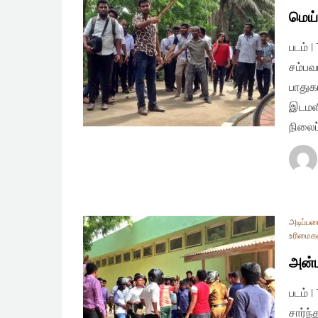
மெய்
படம் 
சம்பவ
பாதுக
இடமளி
நிலைப்
அடிப்ப
உரிமைக
அன்ப
படம் 
சார்ந