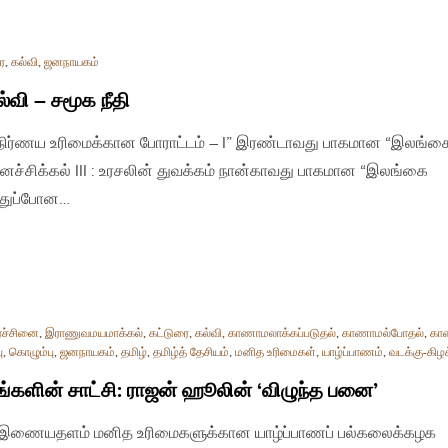
ை
,
கல்வி
,
ஜனநாயகம்
்வி – சமூக நீதி
நிர்ணய உரிமைக்கான போராட்டம் – I” இரண்டாவது பாகமான “இலங்க
ச்சிக்கல் III : உரசலின் துவக்கம் நான்காவது பாகமான “இலங்கை
த்துப்போன…
ரச்சினை
,
இராணுவமயமாக்கல்
,
கட்டுரை
,
கல்வி
,
காணாமலாக்கப்படுதல்
,
காணாமல்போதல்
,
கா
ு
,
கொழும்பு
,
ஜனநாயகம்
,
தமிழ்
,
தமிழ்த் தேசியம்
,
மனித உரிமைகள்
,
யாழ்ப்பாணம்
,
வடக்கு-கிழக
்களின் சாட்சி: ராஜன் ஹூலின் ‘விழுந்த பனை’
 | இணையதளம் மனித உரிமைகளுக்கான யாழ்ப்பாணப் பல்கலைக்கழக