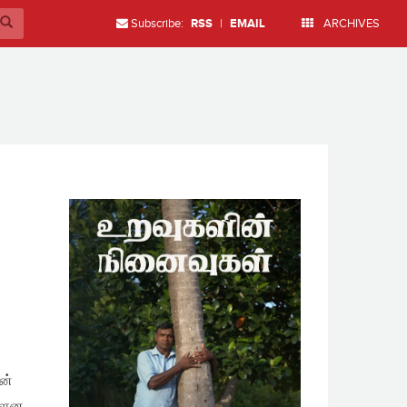
Subscribe:
RSS
|
EMAIL
ARCHIVES
ன்
ள்ளன.