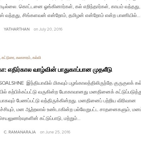
ாடில்லை. கொட்டனை ஓங்கினார்கள், கல் எறிந்தார்கள், காயம் வந்தது,
் வந்தது, சிங்களவன் என்றோம், தமிழன் என்றோம் என்ற பாணியில்…
YATHARTHAN
on
July 20, 2016
,
கட்டுரை
,
கலாசாரம்
,
கல்வி
: எதிர்கால வாழ்வின் பாதுகாப்பான முதலீடு
| SOALSHNE இந்தியாவில் மிகவும் பழங்காலத்திலிருந்தே குருகுலக் கல
ில் கற்பிக்கப்பட்டு வருகின்ற யோகாவானது மனதினைக் கட்டுப்படுத்த
ாகவும் பேணப்பட்டு வந்திருக்கின்றது. மனதினைப் பற்றிய விரிவான
ச்சியும், மன ஆற்றலால் உண்டாகின்ற பல்வேறுபட்ட சாதனைகளும், மனம
 செயலுணர்வுகளின் கட்டுப்பாடு, மற்றும்…
C. RAMANARAJA
on
June 25, 2016