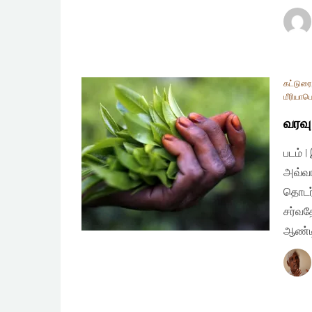
கட்டுரை
மீரியாப
வரவு
படம் 
அவ்வர
தொடர
சர்வத
ஆண்டி