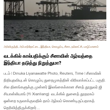
அபிவிருத்தி
,
அம்பாந்தோட்டை
,
இந்தியா
,
கொழும்பு
,
சீனா
,
நல்லாட்சி
,
யாழ்ப்பாணம்
வடக்கில் கால்பதிக்கும் சீனாவின் ஆர்வத்தை
இந்தியா தடுத்து நிறுத்துமா?
படம் | Dinuka Liyanawatte Photo, Reuters, Time | சீனாவின்
நிதியுதவியுடன் கொழும்பு துறைமுகத்தின் விரிவாக்கப்பட்ட பகுதி.
சில தினங்களுக்கு முன்னர் இலங்கைக்கான சீனத் தூதுவர் ஜி
சியான்லியாங் (Yi Xianliang) வடக்கில் துனைத் தூதரகம்
ஒன்றை உருவாக்குவதில் தாம் ஆர்வம் கொண்டிருப்பதாகத்
தெரிவித்திருக்கிறார்….