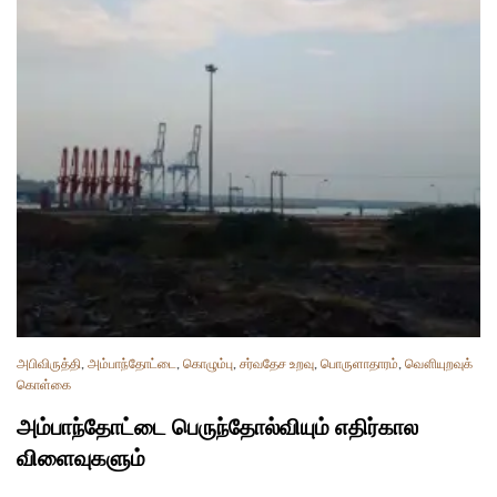
அபிவிருத்தி
,
அம்பாந்தோட்டை
,
கொழும்பு
,
சர்வதேச உறவு
,
பொருளாதாரம்
,
வௌியுறவுக்
கொள்கை
அம்பாந்தோட்டை பெருந்தோல்வியும் எதிர்கால
விளைவுகளும்