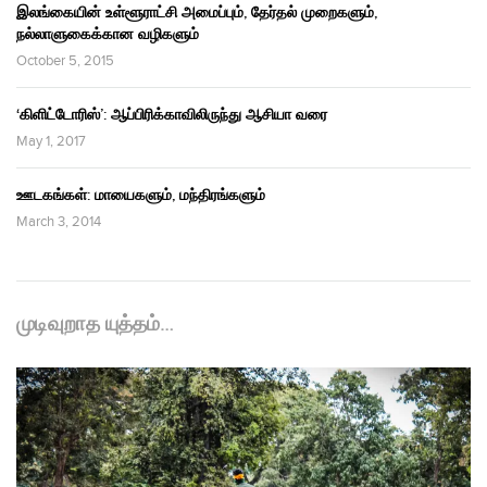
இலங்கையின் உள்ளூராட்சி அமைப்பும், தேர்தல் முறைகளும்,
நல்லாளுகைக்கான வழிகளும்
October 5, 2015
‘கிளிட்டோரிஸ்’: ஆப்பிரிக்காவிலிருந்து ஆசியா வரை
May 1, 2017
ஊடகங்கள்: மாயைகளும், மந்திரங்களும்
March 3, 2014
முடிவுறாத யுத்தம்…