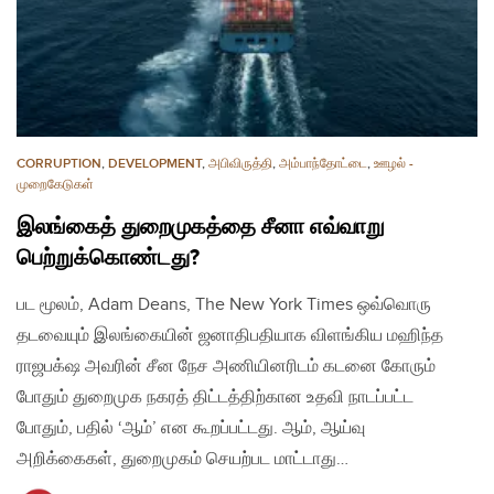
CORRUPTION
,
DEVELOPMENT
,
அபிவிருத்தி
,
அம்பாந்தோட்டை
,
ஊழல் -
முறைகேடுகள்
இலங்கைத் துறைமுகத்தை சீனா எவ்வாறு
பெற்றுக்கொண்டது?
பட மூலம், Adam Deans, The New York Times ஒவ்வொரு
தடவையும் இலங்கையின் ஜனாதிபதியாக விளங்கிய மஹிந்த
ராஜபக்‌ஷ அவரின் சீன நேச அணியினரிடம் கடனை கோரும்
போதும் துறைமுக நகரத் திட்டத்திற்கான உதவி நாடப்பட்ட
போதும், பதில் ‘ஆம்’ என கூறப்பட்டது. ஆம், ஆய்வு
அறிக்கைகள், துறைமுகம் செயற்பட மாட்டாது…