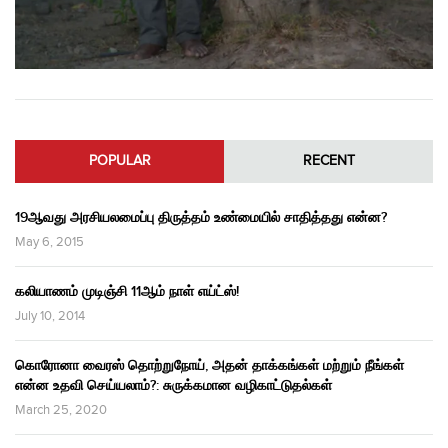
POPULAR
RECENT
19ஆவது அரசியலமைப்பு திருத்தம் உண்மையில் சாதித்தது என்ன?
May 6, 2015
கலியாணம் முடிஞ்சி 11ஆம் நாள் எய்ட்ஸ்!
July 10, 2014
கொரோனா வைரஸ் தொற்றுநோய், அதன் தாக்கங்கள் மற்றும் நீங்கள்
என்ன உதவி செய்யலாம்?: சுருக்கமான வழிகாட்டுதல்கள்
March 25, 2020