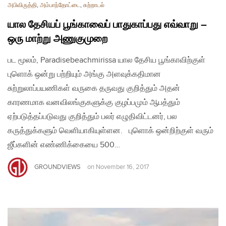
அபிவிருத்தி
,
அம்பாந்தோட்டை
,
சுற்றாடல்
யால தேசியப் பூங்காவைப் பாதுகாப்பது எவ்வாறு –
ஒரு மாற்று அணுகுமுறை
பட மூலம், Paradisebeachmirissa யால தேசிய பூங்காவிற்குள்
புளொக் ஒன்று பற்றியும் அங்கு அளவுக்கதிமான
சுற்றுலாப்பயணிகள் வருகை தருவது குறித்தும் அதன்
காரணமாக வனவிலங்குகளுக்கு குழப்பமும் ஆபத்தும்
ஏற்படுத்தப்படுவது குறித்தும் பலர் எழுதிவிட்டனர், பல
கருத்துக்களும் வெளியாகியுள்ளன. புளொக் ஒன்றிற்குள் வரும்
ஜீப்களின் எண்ணிக்கையை 500…
GROUNDVIEWS
on
November 16, 2017