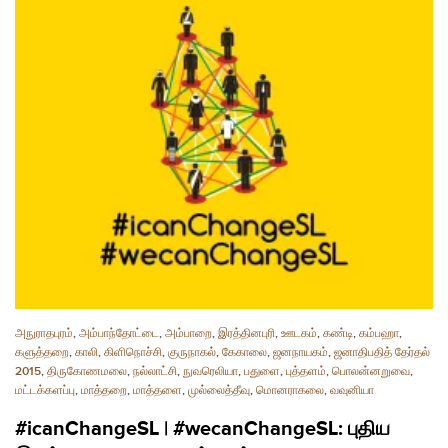
அநுராதபுரம்
,
அம்பாந்தோட்டை
,
அம்பாறை
,
இரத்தினபுரி
,
ஊடகம்
,
கண்டி
,
கம்பஹா
,
களுத்தறை
,
காலி
,
கிளிநொச்சி
,
குருநாகல்
,
கேகாலை
,
ஜனநாயகம்
,
ஜனாதிபதித் தேர்தல்
2015
,
திருகோணமலை
,
நல்லாட்சி
,
நுவரெலியா
,
பதுளை
,
புத்தளம்
,
பொலன்னறுவை
,
மட்டக்களப்பு
,
மாத்தறை
,
மாத்தளை
,
முல்லைத்தீவு
,
மொனராகலை
,
வவுனியா
#icanChangeSL | #wecanChangeSL: புதிய