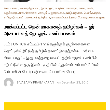
அடையாளம்
,
அம்பாந்தோட்டை
,
இனவாதம்
,
கட்டுரை
,
கலாசாரம்
,
கலை
,
கல்வி
,
களுத்தறை
,
காலி
,
கேகாலை
,
கொழும்பு
,
ஜனநாயகம்
,
தமிழ்
,
பதுளை
,
பௌத்த மதம்
,
மனித உரிமைகள்
,
மலையகத் தமிழர்கள்
,
மலையகம்
,
மாத்தறை
,
மொனராகலை
,
வறுமை
மறக்கப்பட்ட தென் மாகாணத் தமிழர்கள் – ஓர்
அடையாளத் தேடலுக்கானப் பயணம்
படம் | UNHCR சம்பவம் 1 “எங்களுக்குக் குழந்தைகளை
தொட்டிலில் இட்டுத் தமிழில் தாலாட்டுவதற்குக்கூட உரிமை
கிடையாது” – இது மாத்தறை மாவட்டத்தில் சமூகப் பணியில்
ஈடுபட்டுள்ள ஒரு இளம் யுவதியின் ஆதங்கம். சம்பவம் 2 “என்
அம்மாவின் பெயர் புஷ்பகலா, அப்பாவின் பெயர்…
SIVASAMY PRABAKARAN
on
December 23, 2015