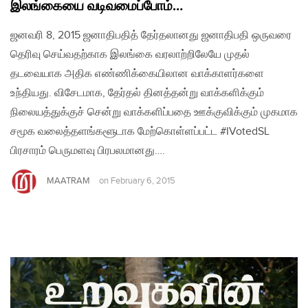
இலங்கையை வடிவமைப்போம்…
ஜனவரி 8, 2015 ஜனாதிபதித் தேர்தலானது ஜனாதிபதி ஒருவரை
தெரிவு செய்வதற்காக இலங்கை வரலாற்றிலேயே முதல்
தடவையாக அதிக எண்ணிக்கையிலான வாக்காளர்களை
உந்தியது. விசேடமாக, தேர்தல் தினத்தன்று வாக்களிக்கும்
நிலையத்துக்குச் சென்று வாக்களிப்பதை ஊக்குவிக்கும் முகமாக
சமூக வலைத்தளங்களூடாக மேற்கொள்ளப்பட்ட #IVotedSL
பிரசாரம் பெருமளவு பிரபலமானது….
MAATRAM
on
February 6, 2015