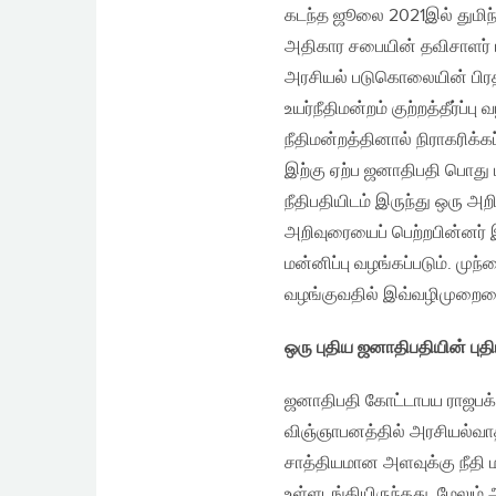
கடந்த ஜூலை 2021இல் துமிந்த
அதிகார சபையின் தவிசாளர் பத
அரசியல் படுகொலையின் பிர
உயர்நீதிமன்றம் குற்றத்தீர்ப்ப
நீதிமன்றத்தினால் நிராகரிக்கப
இற்கு ஏற்ப ஜனாதிபதி பொது 
நீதிபதியிடம் இருந்து ஒரு அ
அறிவுரையைப் பெற்றபின்னர் 
மன்னிப்பு வழங்கப்படும். ம
வழங்குவதில் இவ்வழிமுறையை
ஒரு புதிய ஜனாதிபதியின் ப
ஜனாதிபதி கோட்டாபய ராஜபக்‌ஷவ
விஞ்ஞாபனத்தில் அரசியல்வாத
சாத்தியமான அளவுக்கு நீதி
உள்ளடங்கியிருந்தது. மேலும் 