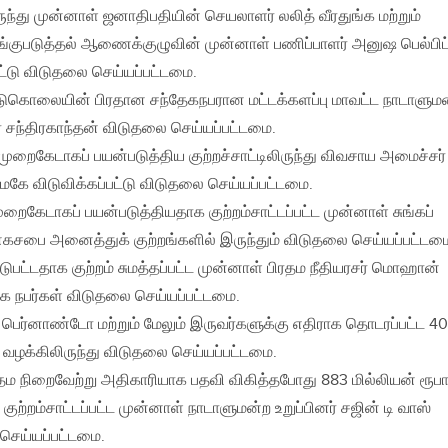
ுந்து முன்னாள் ஜனாதிபதியின் செயலாளர் லலித் வீரதுங்க மற்றும்
குபடுத்தல் ஆணைக்குழுவின் முன்னாள் பணிப்பாளர் அனுஷ பெல்பிட
ட்டு விடுதலை செய்யப்பட்டமை.
படுகொலையின் பிரதான சந்தேகநபரான மட்டக்களப்பு மாவட்ட நாடாளும
ை சந்திரகாந்தன் விடுதலை செய்யப்பட்டமை.
 முறைகேடாகப் பயன்படுத்திய குற்றச்சாட்டிலிருந்து விவசாய அமைச்சர்
கே விடுவிக்கப்பட்டு விடுதலை செய்யப்பட்டமை.
றைகேடாகப் பயன்படுத்தியதாக குற்றம்சாட்டப்பட்ட முன்னாள் சுங்கப்
னகசபை அனைத்துக் குற்றங்களில் இருந்தும் விடுதலை செய்யப்பட்டம
டுபட்டதாக குற்றம் சுமத்தப்பட்ட முன்னாள் பிரதம நீதியரசர் மொஹான்
்தேக நபர்கள் விடுதலை செய்யப்பட்டமை.
பெர்னாண்டோ மற்றும் மேலும் இருவர்களுக்கு எதிராக தொடரப்பட்ட 40
 வழக்கிலிருந்து விடுதலை செய்யப்பட்டமை.
தம நிறைவேற்று அதிகாரியாக பதவி விகித்தபோது 883 மில்லியன் ரூப
குற்றம்சாட்டப்பட்ட முன்னாள் நாடாளுமன்ற உறுப்பினர் சஜின் டி வாஸ்
ெய்யப்பட்டமை.