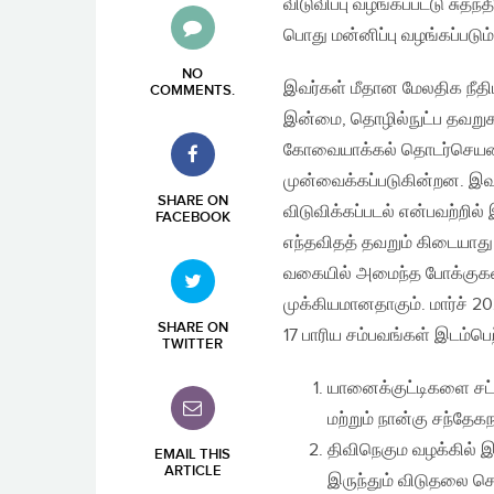
விடுவிப்பு வழங்கப்பட்டு சு
பொது மன்னிப்பு வழங்கப்படு
NO
இவர்கள் மீதான மேலதிக நீ
COMMENTS
.
இன்மை, தொழில்நுட்ப தவறுகள
கோவையாக்கல் தொடர்செயன்
முன்வைக்கப்படுகின்றன. இவற்
SHARE ON
விடுவிக்கப்படல் என்பவற்றி
FACEBOOK
எந்தவிதத் தவறும் கிடையாது
வகையில் அமைந்த போக்குகள்
முக்கியமானதாகும். மார்ச்
SHARE ON
17 பாரிய சம்பவங்கள் இடம்பெ
TWITTER
யானைக்குட்டிகளை சட்
மற்றும் நான்கு சந்தேக
திவிநெகும வழக்கில் இ
EMAIL THIS
ARTICLE
இருந்தும் விடுதலை செ