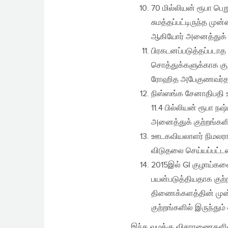
70 மில்லியன் ரூபா ப
சுமத்தப்பட்டிருந்த ம
ஆகியோர் அனைத்துக் கு
பிரகடனப்படுத்தப்படாத 
சொத்துக்களுக்காக குற்
ரோஹித அபேகுணவர்தன
நிஸ்ஸங்க சேனாதிபதி உ
11.4 பில்லியன் ரூபா ந
அனைத்துக் குற்றங்களி
ஊடகவியலாளர் நிமலரா
விடுதலை செய்யப்பட்ட
2015இல் GI குழாய்கள
பயன்படுத்தியதாக குற்ற
திணைக்களத்தின் முன்
குற்றங்களில் இருந்தும
இந்த வழக்கு விசாரணைகளின்