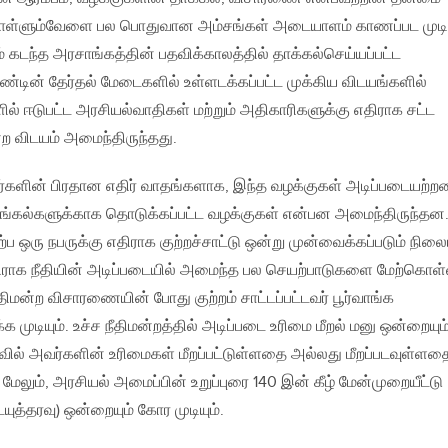
கொள்ளும்வேளை பல பொதுவான அம்சங்கள் அடையாளம் காணப்பட முடிய
கடந்த அரசாங்கத்தின் பதவிக்காலத்தில் தாக்கல்செய்யப்பட்ட
்டின் தேர்தல் மேடைகளில் உள்ளடக்கப்பட்ட முக்கிய விடயங்களில்
ல் ஈடுபட்ட அரசியல்வாதிகள் மற்றும் அதிகாரிகளுக்கு எதிராக சட்ட
்ற விடயம் அமைந்திருந்தது.
டவர்களின் பிரதான எதிர் வாதங்களாக, இந்த வழக்குகள் அடிப்படையற்ற
ாங்கல்களுக்காக தொடுக்கப்பட்ட வழக்குகள் என்பன அமைந்திருந்தன
 ஏற்ப ஒரு நபருக்கு எதிராக குற்றச்சாட்டு ஒன்று முன்வைக்கப்படும் நிலை
எதிராக நீதியின் அடிப்படையில் அமைந்த பல செயற்பாடுகளை மேற்கொள
நீதிமன்ற விசாரணையின் போது குற்றம் சாட்டப்பட்டவர் பூர்வாங்க
முடியும். உச்ச நீதிமன்றத்தில் அடிப்படை உரிமை மீறல் மனு ஒன்றையும
 மனுவில் அவர்களின் உரிமைகள் மீறப்பட்டுள்ளதை அல்லது மீறப்படவுள்ளத
். மேலும், அரசியல் அமைப்பின் உறுப்புரை 140 இன் கீழ் மேன்முறையீட்டு
ையுத்தரவு) ஒன்றையும் கோர முடியும்.