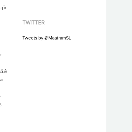
ும்.
TWITTER
Tweets by @MaatramSL
ன
.
யில்
்ள
்
ை