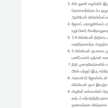
சில் துணி வழக்கில் இர
தொலைத்தொடர்பு ஒழுங்
ஆகியோர் விடுவிக்கப்ப
ஜோசப் பரராஜசிங்கம் 
உறுப்பினர் சிவநேசதுர
3.9 மில்லியன் நிதியை
மஹிந்தானந்த அளுத்கம
5 மில்லியன் ரூபாவை மு
பணிப்பாளர் ரஞ்சன் க
நிதி முறைகேடுகளில் ஈ
பீரிஸ் மற்றும் இரு சந
அமைச்சர் ஜோன்ஸ்டன் 
மில்லியன் ரூபா இலஞ்ச
மிஹின் லங்காவின் பிர
நஷ்டம் ஏற்படுத்தியதாக 
குணவர்தன விடுதலை ச