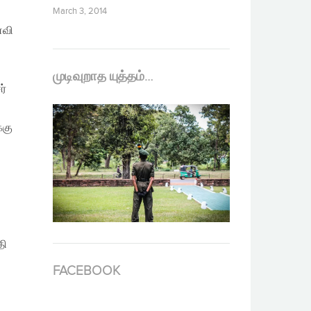
March 3, 2014
ைவி
முடிவுறாத யுத்தம்…
ர்
்கு
தி
FACEBOOK