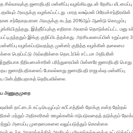
 சில்வாவுக்கு ஜனாதிபதி மன்னிப்பு வழங்கியதுடன் தேசிய வீடமைப்பு
வியும் அவருக்கு வழங்கப்பட்டது. பாரத லக்ஷ்மன் பிரேமச்சந்திரவின்
தான சந்தேகநபரான அவருக்கு கடந்த 2016ஆம் ஆண்டு கொழும்பு
ு வழங்கியிருந்தது, இத்தீர்ப்புக்கு எதிராக அவரால் தொடுக்கப்பட்ட மனு உச
்பட்டிருந்ததும் இங்கு குறிப்பிடத்தக்கது. அரசியலமைப்பின் உறுப்புரை 
மன்னிப்பு வழங்கப்படுவதற்கு முன்னர் குறித்த வழக்கின் தலைமை
றிக்கை பெறப்பட்டு அவ்வறிக்கை தொடர்பில் சட்டமா அதிபரின்
இறுதியாக நீதியமைச்சரின் பரிந்துரையின் பின்னரே ஜனாதிபதி பொது
ுந்தைய ஜனாதிபதிகளைப் போலல்லாது ஜனாதிபதி ராஜபக்‌ஷ மன்னிப்பு
 பின்பற்றியதாகத் தெரியவில்லை.
ுதிய அணுகுமுறை
ின் நாட்டைக் கட்டியெழுப்பும் சுபீட்சத்தின் நோக்கு என்ற தேர்தல்
ிகள் மற்றும் அதிகாரிகள் ஊழல்களில் ஈடுபடுவதைத் தடுக்கும் நோக்க
 மற்றும் அமைப்பு முறைமைகளை வலுப்படுத்தும் கொள்கை
அவர் கடந்த அரசாங்கத்தில் அரசியல் பழிவாங்கல்களுக்கு உட்படுத்தப்ப