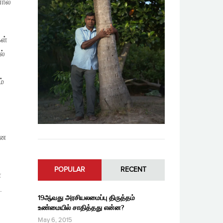
ால்
ள்
ல்
ம்
ான
POPULAR
RECENT
்
.
19ஆவது அரசியலமைப்பு திருத்தம்
உண்மையில் சாதித்தது என்ன?
May 6, 2015