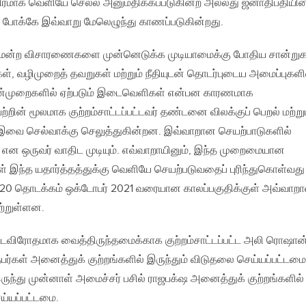
தந்திரமாக வெளியே செல்ல அனுமதிக்கப்படுகின்ற அல்லது ஜனாதிபதியின
ம் போக்கே இவ்வாறு மேலெழுந்து காணப்படுகின்றது.
திமன்ற விசாரணைகளை முன்னெடுக்க முடியாமைக்கு போதிய சான்றுக
், வழிமுறைத் தவறுகள் மற்றும் நீதியுடன் தொடர்புடைய அமைப்புகளி
முறைகளில் ஏற்படும் இடைவெளிகள் என்பன காரணமாக
றின் மூலமாக குற்றம்சாட்டப்பட்டவர் தண்டனை விலக்குப் பெறல் மற்று
ல் இவை செல்வாக்கு செலுத்துகின்றன. இவ்வாறான செயற்பாடுகளில்
 என ஒருவர் வாதிட முடியும். எவ்வாறாயினும், இந்த முறைமையான
 இந்த யதார்த்தத்துக்கு வெளியே செயற்படுவதைப் புரிந்துகொள்வது
 2020 தொடக்கம் ஒக்டோபர் 2021 வரையான காலப்பகுதிக்குள் அவ்வாற
ற்றுள்ளன.
டவிரோதமாக வைத்திருந்தமைக்காக குற்றம்சாட்டப்பட்ட அலி ரொஷான
நபர்கள் அனைத்துக் குற்றங்களில் இருந்தும் விடுதலை செய்யப்பட்டமை
ருந்து முன்னாள் அமைச்சர் பசில் ராஜபக்‌ஷ அனைத்துக் குற்றங்களில்
ய்யப்பட்டமை.