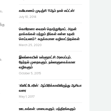
்ட
கலியாணம் முடிஞ்சி 11ஆம் நாள் எய்ட்ஸ்!
July 10, 2014
ன்ற
கொரோனா வைரஸ் தொற்றுநோய், அதன்
தாக்கங்கள் மற்றும் நீங்கள் என்ன உதவி
செய்யலாம்?: சுருக்கமான வழிகாட்டுதல்கள்
March 25, 2020
இலங்கையின் உள்ளூராட்சி அமைப்பும்,
ை.
தேர்தல் முறைகளும், நல்லாளுகைக்கான
வழிகளும்
October 5, 2015
‘கிளிட்டோரிஸ்’: ஆப்பிரிக்காவிலிருந்து ஆசியா
வரை
ா
May 1, 2017
ஊடகங்கள்: மாயைகளும், மந்திரங்களும்