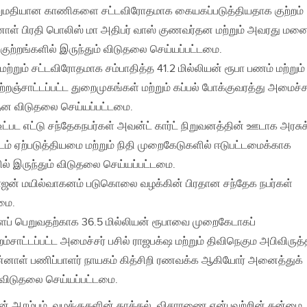
ெறுமதியான காணிகளை சட்டவிரோதமாக கையகப்படுத்தியதாக குற்றம்
ுன்னாள் பிரதி பொலிஸ் மா அதிபர் வாஸ் குணவர்தன மற்றும் அவரது மன
ற்றங்களில் இருந்தும் விடுதலை செய்யப்பட்டமை.
மற்றும் சட்டவிரோதமாக சம்பாதித்த 41.2 மில்லியன் ரூபா பணம் மற்றும்
றஞ்சாட்டப்பட்ட துறைமுகங்கள் மற்றும் கப்பல் போக்குவரத்து அமைச்ச
 விடுதலை செய்யப்பட்டமை.
ட்பட எட்டு சந்தேகநபர்கள் அவன்ட் கார்ட் நிறுவனத்தின் ஊடாக அரசுக
ஷ்டம் ஏற்படுத்தியமை மற்றும் நிதி முறைகேடுகளில் ஈடுபட்டமைக்காக
ல் இருந்தும் விடுதலை செய்யப்பட்டமை.
ஜன் மயில்வாகனம் படுகொலை வழக்கின் பிரதான சந்தேக நபர்கள்
மை.
ைப் பெறுவதற்காக 36.5 மில்லியன் ரூபாவை முறைகேடாகப்
ம்சாட்டப்பட்ட அமைச்சர் பசில் ராஜபக்‌ஷ மற்றும் திவிநெகும அபிவிருத்
னாள் பணிப்பாளர் நாயகம் கித்சிறி ரணவக்க ஆகியோர் அனைத்துக்
் விடுதலை செய்யப்பட்டமை.
 ஆரம்பம், வழக்குகளின் தாக்கல், விசாரணை என்பவற்றின் தன்மை