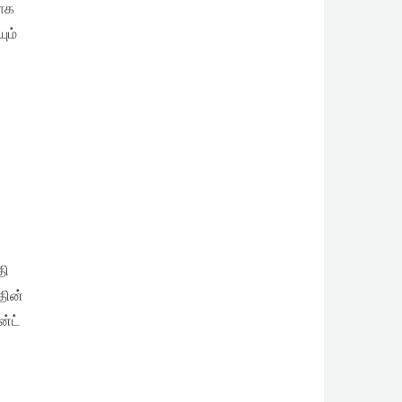
ராக
ும்
தி
தின்
்ட்