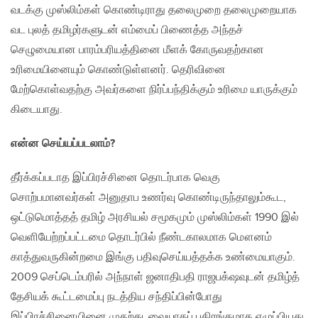
வடக்கு முஸ்லிம்கள் கொண்டிராது தலைமுறை தலைமுறையாக
வட புலத் தமிழர்களுடன் எம்மைப் பிணைத்த அந்தச்
செழுமையான பாரம்பரியத்தினை மீளக் கோருவதற்கான
உரிமையினையும் கொண்டுள்ளனர். தெரிவினை
மேற்கொள்வதற்கு அவர்களை நிர்ப்பந்திக்கும் உரிமை யாருக்கும்
கிடையாது.
என்ன செய்யப்படலாம்
?
தீர்க்கப்படாத இப்பிரச்சினை தொடர்பாக வெகு
சொற்பமானவர்கள் அனுதாப உணர்வு கொண்டிருந்தாலும்கூட,
ஒட்டுமொத்தத் தமிழ் அரசியல் சமூகமும் முஸ்லிம்கள் 1990 இல்
வெளியேற்றப்பட்டமை தொடர்பில் நீண்டகாலமாக மௌனம்
காத்துவருகின்றமை இங்கு பதிவுசெய்யத்தக்க உண்மையாகும்.
2009 செப்டெம்பரில் அந்நாள் ஜனாதிபதி ராஜபக்‌ஷவுடன் தமிழ்த்
தேசியக் கூட்டமைப்பு நடத்திய சந்திப்பின்போது
இப்பிரச்சினையினை முதற்தடவையாகப் பகிரங்கமாக எழுப்பியது.