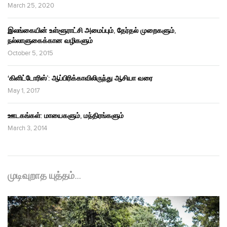
March 25, 2020
இலங்கையின் உள்ளூராட்சி அமைப்பும், தேர்தல் முறைகளும்,
நல்லாளுகைக்கான வழிகளும்
October 5, 2015
‘கிளிட்டோரிஸ்’: ஆப்பிரிக்காவிலிருந்து ஆசியா வரை
May 1, 2017
ஊடகங்கள்: மாயைகளும், மந்திரங்களும்
March 3, 2014
முடிவுறாத யுத்தம்…