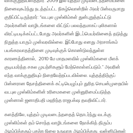
வாக்குறுதியளித்தார். 2009 இல் யுத்தம் முடிவடைந்தமையினை
நினைவுகூர்ந்து நடத்தப்பட்ட நிகழ்வொன்றில் அவர் பின்வருமாறு
குறிப்பிட்டிருந்தார்: “வடபுல முஸ்லிம்கள் துன்புறுத்தப்பட்டு
அவர்களின் வாழிடங்களை விட்டுப் பலவந்தமாகப் புலிகளால்
விரட்டியடிக்கப்பட்டபோது அவர்களின் இடப்பெயர்வினைத் தடுத்து
நிறுத்த யாரும் முன்வரவில்லை. இப்போது எனது அரசாங்கம்
பயங்கரவாதத்தினை முடிவுக்குக் கொண்டுவந்துள்ள
காரணத்தினால், 2010 மே மாதமளவில் முஸ்லிம்களை மீளக்
குடியமர்த்த சகல முயற்சிகளும் மேற்கொள்ளப்படும்.” அவரின்
எந்த வாக்குறுதியும் நிறைவேற்றப்படவில்லை. யுத்தத்திற்குப்
பின்னரான தேசத்தினைக் கட்டியெழுப்பும் துரித செயன்முறையில்
வடபுல முஸ்லிம்களின் உரிமைகளை முன்னுரிமைப்படுத்த
முன்னாள் ஜனாதிபதி மஹிந்த ராஜபக்‌ஷ தவறிவிட்டார்.
களத்திலே, யுத்தம் முடிவடைந்ததைத் தொடர்ந்து வடக்கு
முஸ்லிம்கள் தம் சொந்த வாழிடங்களை நோக்கித் திரும்ப
ஆரம்பித்ததும் பதற்ற நிலை உருவாக ஆரம்பித்தது. வன்னியினுள்