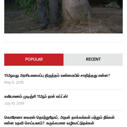
POPULAR
RECENT
19ஆவது அரசியலமைப்பு திருத்தம் உண்மையில் சாதித்தது என்ன?
May 6, 2015
கலியாணம் முடிஞ்சி 11ஆம் நாள் எய்ட்ஸ்!
July 10, 2014
கொரோனா வைரஸ் தொற்றுநோய், அதன் தாக்கங்கள் மற்றும் நீங்கள்
என்ன உதவி செய்யலாம்?: சுருக்கமான வழிகாட்டுதல்கள்