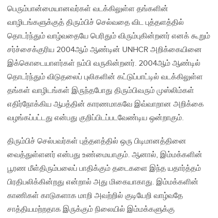
பெரும்பான்மையானவர்கள் வடக்கிலுள்ள தங்களின்
வாழிடங்களுக்குத் திரும்பிச் செல்வதை விட புத்தளத்தில்
தொடர்ந்தும் வாழ்வதையே பெரிதும் விரும்புகின்றனர் எனக் கூறும்
சர்ச்சைக்குரிய 2004ஆம் ஆண்டின் UNHCR அறிக்கையினை
இக்கொடையாளர்கள் நம்பி வருகின்றனர். 2004ஆம் ஆண்டில்
தொடர்ந்தும் விடுதலைப் புலிகளின் கட்டுப்பாட்டில் வடக்கிலுள்ள
தங்கள் வாழிடங்கள் இருந்தபோது திரும்பிவரும் முஸ்லிம்கள்
எதிர்நோக்கிய ஆபத்தின் காரணமாகவே இவ்வாறான அறிக்கை
வழங்கப்பட்டது என்பது குறிப்பிடப்படவேண்டிய ஒன்றாகும்.
திரும்பிச் செல்பவர்கள் புத்தளத்தில் ஒரு பிடிமானத்தினை
வைத்துள்ளனர் என்பது உண்மையாகும். ஆனால், இம்மக்களின்
பூரண மீள்திரும்பலைப் பாதிக்கும் தடைகளை இந்த யதார்த்தம்
பிரதிபலிக்கின்றது என்றால் அது மிகையாகாது. இம்மக்களின்
காணிகள் காடுகளாக மாறி அவற்றில் குடியேறி வாழ்வதே
சாத்தியமற்றதாக இருக்கும் நிலையில் இம்மக்களுக்கு