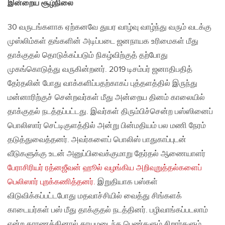
இன்றைய சூழ்நிலை
30 வருடங்களாக ஏற்கனவே துயர வாழ்வு வாழ்ந்து வரும் வடக்கு
முஸ்லிம்கள் தங்களின் அடிப்படை ஜனநாயக உரிமைகள் மீது
தாக்குதல் தொடுக்கப்படும் நிகழ்விற்குத் தற்போது
முகங்கொடுத்து வருகின்றனர். 2019 டிசம்பர் ஜனாதிபதித்
தேர்தலின் போது வாக்களிப்பதற்காகப் புத்தளத்தில் இருந்து
மன்னாரிற்குச் சென்றவர்கள் மீது அன்றைய தினம் காலையில்
தாக்குதல் நடத்தப்பட்டது. இவர்கள் திரும்பிச்சென்ற பஸ்ஸினைப்
பொலிஸார் செட்டிகுளத்தில் அன்று பின்மதியம் பல மணி நேரம்
தடுத்துவைத்தனர். அவர்களைப் பொலிஸ் பாதுகாப்புடன்
வீடுகளுக்கு உடன் அனுப்பிவைக்குமாறு தேர்தல் ஆணையாளர்
பேராசிரியர் ரத்னஜீவன் ஹூல் வழங்கிய அறிவுறுத்தல்களைப்
பெலிஸார் புறக்கணித்தனர்.
இறுதியாக பஸ்கள்
விடுவிக்கப்பட்டபோது மதவாச்சியில் வைத்து சிங்களக்
காடையர்கள் பஸ் மீது தாக்குதல் நடத்தினர். பழிவாங்கப்படலாம்
என்ற காரணத்தினால் காயமடைந்த பெண்களும் சிறார்களும்