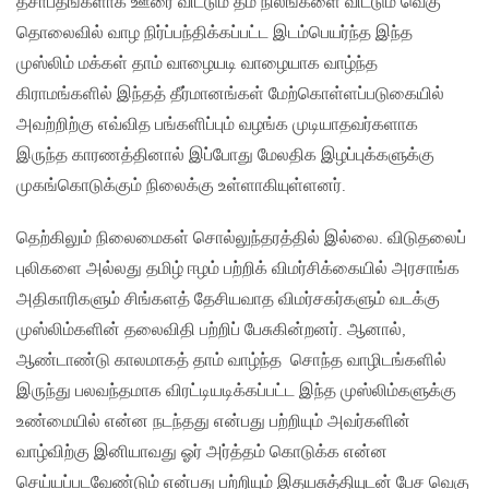
தசாப்தங்களாக ஊரை விட்டும் தம் நிலங்களை விட்டும் வெகு
தொலைவில் வாழ நிர்ப்பந்திக்கப்பட்ட இடம்பெயர்ந்த இந்த
முஸ்லிம் மக்கள் தாம் வாழையடி வாழையாக வாழ்ந்த
கிராமங்களில் இந்தத் தீர்மானங்கள் மேற்கொள்ளப்படுகையில்
அவற்றிற்கு எவ்வித பங்களிப்பும் வழங்க முடியாதவர்களாக
இருந்த காரணத்தினால் இப்போது மேலதிக இழப்புக்களுக்கு
முகங்கொடுக்கும் நிலைக்கு உள்ளாகியுள்ளனர்.
தெற்கிலும் நிலைமைகள் சொல்லுந்தரத்தில் இல்லை. விடுதலைப்
புலிகளை அல்லது தமிழ் ஈழம் பற்றிக் விமர்சிக்கையில் அரசாங்க
அதிகாரிகளும் சிங்களத் தேசியவாத விமர்சகர்களும் வடக்கு
முஸ்லிம்களின் தலைவிதி பற்றிப் பேசுகின்றனர். ஆனால்,
ஆண்டாண்டு காலமாகத் தாம் வாழ்ந்த சொந்த வாழிடங்களில்
இருந்து பலவந்தமாக விரட்டியடிக்கப்பட்ட இந்த முஸ்லிம்களுக்கு
உண்மையில் என்ன நடந்தது என்பது பற்றியும் அவர்களின்
வாழ்விற்கு இனியாவது ஓர் அர்த்தம் கொடுக்க என்ன
செய்யப்படவேண்டும் என்பது பற்றியும் இதயசுத்தியுடன் பேச வெகு