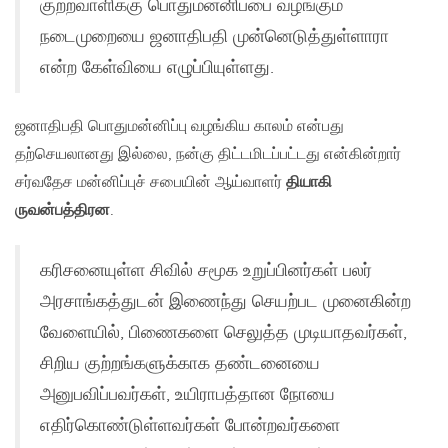
குற்றவாளிக்கு பொதுமன்னிப்பை வழங்கும்
நடைமுறையை ஜனாதிபதி முன்னெடுத்துள்ளாரா
என்ற கேள்வியை எழுப்பியுள்ளது.
ஜனாதிபதி பொதுமன்னிப்பு வழங்கிய காலம் என்பது
தற்செயலானது இல்லை, நன்கு திட்டமிடப்பட்டது என்கின்றார்
சர்வதேச மன்னிப்புச் சபையின் ஆய்வாளர்
தியாகி
ருவன்பத்திரன
.
கரிசனையுள்ள சிவில் சமூக உறுப்பினர்கள் பலர்
அரசாங்கத்துடன் இணைந்து செயற்பட முனைகின்ற
வேளையில், பிணைகளை செலுத்த முடியாதவர்கள்,
சிறிய குற்றங்களுக்காக தண்டனையை
அனுபவிப்பவர்கள், உயிராபத்தான நோயை
எதிர்கொண்டுள்ளவர்கள் போன்றவர்களை