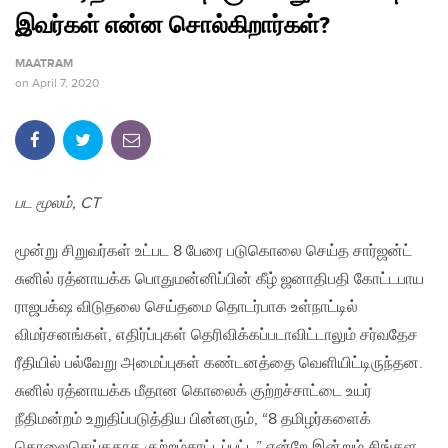
இவர்கள் என்ன சொல்கிறார்கள்?
MAATRAM
on
April 7, 2020
பட மூலம், CT
மூன்று சிறுவர்கள் உட்பட 8 பேரை படுகொலை செய்த சார்ஜன்ட்
சுனில் ரத்னாயக்க பொதுமன்னிப்பின் கீழ் ஜனாதிபதி கோட்டபாய
ராஜபக்‌ஷ விடுதலை செய்தமை தொடர்பாக உள்நாட்டில்
விமர்சனங்கள், எதிர்ப்புகள் தெரிவிக்கப்படாவிட்டாலும் சர்வதேச
ரீதியில் பல்வேறு அமைப்புகள் கண்டனத்தை வெளியிட்டிருந்தன.
சுனில் ரத்னாயக்க மீதான கொலைக் குற்றச்சாட்டை உயர்
நீதிமன்றம் உறுதிப்படுத்திய பின்னரும், “8 தமிழர்களைக்
கொலைசெய்ததாக குற்றம்சாட்டப்பட்ட” என்றே இன்றும் சிங்கள