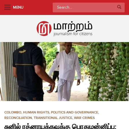
S
Search
MENU
k
for:
i
p
t
o
m
a
i
n
c
o
n
t
e
n
COLOMBO
,
HUMAN RIGHTS
,
POLITICS AND GOVERNANCE
,
t
RECONCILIATION
,
TRANSITIONAL JUSTICE
,
WAR CRIMES
சுனில் ரத்னாயக்கவுக்கு பொதுமன்னிப்பு: