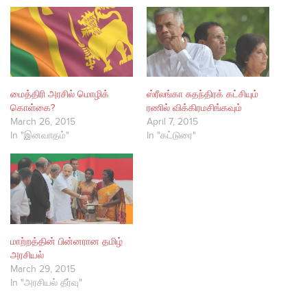
மைத்திரி அரசில் மொழிக்
ஸ்ரீலங்கா சுதந்திரக் கட்சியும்
கொள்கை?
ரணில் விக்கிரமசிங்கவும்
March 26, 2015
April 7, 2015
In "இனவாதம்"
In "கட்டுரை"
மாற்றத்தின் பின்னரான தமிழ்
அரசியல்
March 29, 2015
In "அரசியல் தீர்வு"