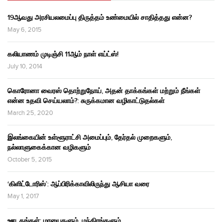
19ஆவது அரசியலமைப்பு திருத்தம் உண்மையில் சாதித்தது என்ன?
May 6, 2015
கலியாணம் முடிஞ்சி 11ஆம் நாள் எய்ட்ஸ்!
July 10, 2014
கொரோனா வைரஸ் தொற்றுநோய், அதன் தாக்கங்கள் மற்றும் நீங்கள்
என்ன உதவி செய்யலாம்?: சுருக்கமான வழிகாட்டுதல்கள்
March 25, 2020
இலங்கையின் உள்ளூராட்சி அமைப்பும், தேர்தல் முறைகளும்,
நல்லாளுகைக்கான வழிகளும்
October 5, 2015
‘கிளிட்டோரிஸ்’: ஆப்பிரிக்காவிலிருந்து ஆசியா வரை
May 1, 2017
ஊடகங்கள்: மாயைகளும், மந்திரங்களும்