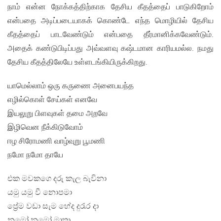
நாம் என்ன நோக்கத்திற்காக தேசிய கீதத்தைப் பாடுகிறோம்
என்பதை அடிப்படையாகக் கொண்டே எந்த மொழியில் தேசிய
கீதத்தைப் பாடவேண்டும் என்பதை தீர்மானிக்கவேண்டும்.
அதைக் கண்டுபிடிப்பது அவ்வளவு கஷ்டமான காரியமல்ல. நமது
தேசிய கீதத்திலேயே உள்ளடங்கியிருக்கிறது.
யாமெல்லாம் ஒரு கருணை அனைபயந்த
எழில்கொள் சேய்கள் எனவே
இயலுறு பிளவுகள் தமை அறவே
இழிவென நீக்கிடுவோம்
ஈழ சிரோமணி வாழ்வுறு பூமணி
நமோ நமோ தாயே
එක මවකගෙ දරු කැල බැවිනා
යමු යමු වී නොපමා
ප්‍රේම වඩා සැම හේද දුරැර දා
නමෝ නමෝ මාතා