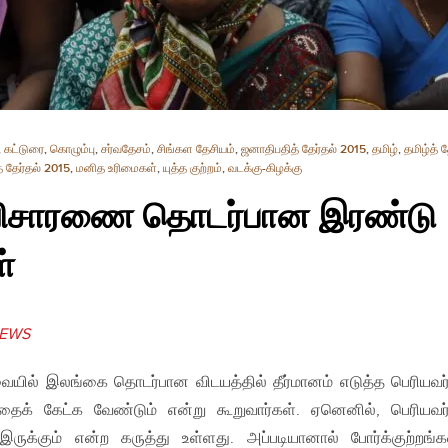
,
கட்டுரை
,
கொழும்பு
,
சர்வதேசம்
,
சிங்கள தேசியம்
,
ஜனாதிபதித் தேர்தல் 2015
,
தமிழ்
,
தமிழ்த் 
 தேர்தல் 2015
,
மனித உரிமைகள்
,
யுத்த குற்றம்
,
வடக்கு-கிழக்கு
ற விசாரணை தொடர்பான இரண்டு
்
EWS
யில் இலங்கை தொடர்பான விடயத்தில் தீர்மானம் எடுத்த பெரியவர
தைக் கேட்க வேண்டும் என்று கூறுவார்கள். ஏனெனில், பெரியவர
ுக்கும் என்ற கருத்து உள்ளது. அப்படியானால் போர்க்குற்றங