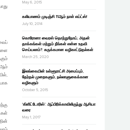
May 6, 2015
போது
கலியாணம் முடிஞ்சி 11ஆம் நாள் எய்ட்ஸ்!
July 10, 2014
கொரோனா வைரஸ் தொற்றுநோய், அதன்
ைப்
தாக்கங்கள் மற்றும் நீங்கள் என்ன உதவி
செய்யலாம்?: சுருக்கமான வழிகாட்டுதல்கள்
களை
March 25, 2020
கும்
7ஆம்
இலங்கையின் உள்ளூராட்சி அமைப்பும்,
ில்,
தேர்தல் முறைகளும், நல்லாளுகைக்கான
்பாக
வழிகளும்
October 5, 2015
‘கிளிட்டோரிஸ்’: ஆப்பிரிக்காவிலிருந்து ஆசியா
்கு
வரை
ிகள்
May 1, 2017
தின்
லாம்