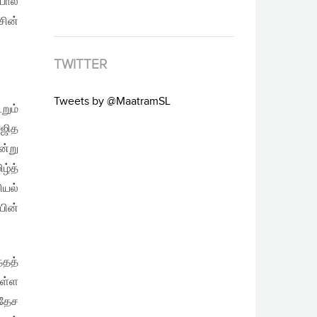
ோல்
சின்
TWITTER
Tweets by @MaatramSL
றும்
ாஜித
ன்று
ழ்த்
ியல்
யின்
்தத்
உள்ள
வதேச