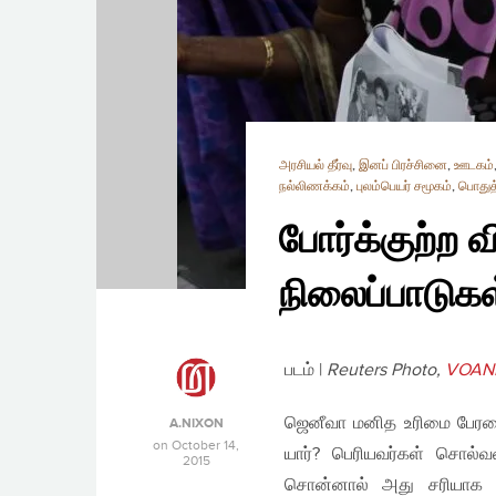
அரசியல் தீர்வு
,
இனப் பிரச்சினை
,
ஊடகம்
நல்லிணக்கம்
,
புலம்பெயர் சமூகம்
,
பொதுத்
போர்க்குற்
நிலைப்பாடுகள
படம் |
Reuters Photo,
VOAN
ஜெனீவா மனித உரிமை பேரவை
A.NIXON
on
October 14,
யார்? பெரியவர்கள் சொல்வ
2015
சொன்னால் அது சரியாக இர