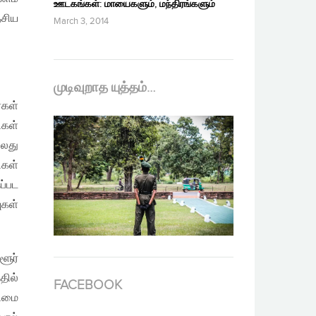
ஊடகங்கள்: மாயைகளும், மந்திரங்களும்
ேசிய
March 3, 2014
முடிவுறாத யுத்தம்…
்கள்
ிகள்
்லது
ிகள்
ப்பட
ுகள்
ளூர்
ில்
FACEBOOK
ரிமை