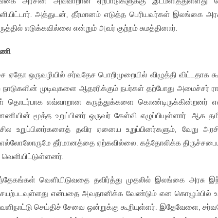
கை அரசின் அவ்வாறான ஏற்பாடுகளுக்கு இடமளித்துள்ளது ப
ியிட்டார். அத்துடன், தீர்மானம் எடுத்த பெரியவர்கள் இலங்கை அர
ில் எடுக்கவில்லை என்றும் அவர் குற்றம் சுமத்தினார்.
னணி
ோ ஒருவழியில் சர்வதேச பொறிமுறையில் விழுத்தி விட்டதாக கூ
 நாடுகளின் முடிவுகளை ஆதரரிக்கும் நபர்கள் தற்போது அமைச்சர் ர
ள் தொடர்பாக எவ்வாறான கருத்துக்களை கொண்டிருக்கின்றனர் எ
ணியின் மூத்த உறுப்பினர் ஒருவர் கேள்வி எழுப்பியுள்ளார். ஆக தமி
 சில உறுப்பினர்களைத் தவிர ஏனைய உறுப்பினர்களும், வேறு அரச
ள் எல்லோலோருமே தீர்மானத்தை ஏற்கவில்லை. கத்தோலிக்க திருச்சபை
வெளியிட்டுள்ளனர்.
ந்தேகங்கள் வெளியிடுவதை தவிர்த்து முதலில் இலங்கை அரசு இந
ு செயற்படவுள்ளது என்பதை அவதானிக்க வேண்டும் என கொழும்பில் 
 வெளிநாட்டு செய்திச் சேவை ஒன்றுக்கு கூறியுள்ளர். இதேவேளை, சர்