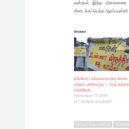
என்றால் இந்த விசாரணை ய
கிடைக்கப்பெற்ற ஆரம்பபுள்ள
Related
(வீடியோ) | உத்தரவாதமற்ற பிணை
மற்றும் புனர்வாழ்வு – அருட்தந்த
சத்திவேல்
November 17, 2015
In "அரசியல் கைதிகள்"
100 நாள் வேலைத்திட்டம்
13 AME