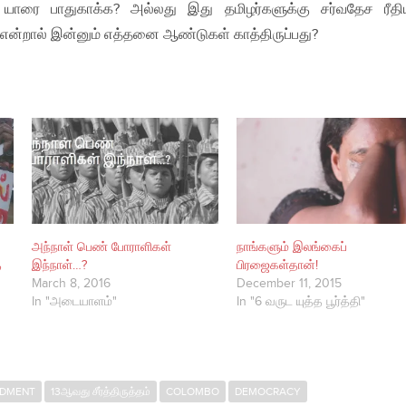
ாரை பாதுகாக்க? அல்லது இது தமிழர்களுக்கு சர்வதேச ரீத
ி என்றால் இன்னும் எத்தனை ஆண்டுகள் காத்திருப்பது?
அந்நாள் பெண் போராளிகள்
நாங்களும் இலங்கைப்
ை
இந்நாள்…?
பிரஜைகள்தான்!
March 8, 2016
December 11, 2015
In "அடையாளம்"
In "6 வருட யுத்த பூர்த்தி"
NDMENT
13ஆவது சீர்த்திருத்தம்
COLOMBO
DEMOCRACY