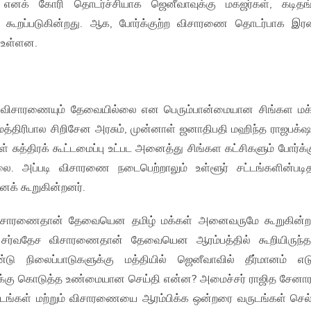
எனக் கோரி தொடர்ச்சியாக ஜெனீவாவுக்கு மகஜர்கள், கடிதங்
ம் கூறப்படுகின்றது. ஆக, போர்க்குற்ற விசாரணை தொடர்பாக இர
 உள்ளன.
விசாரணையும் தேவையில்லை என பெரும்பான்மையான சிங்கள மக
மைத்திரிபால சிறிசேன அரசும், முன்னாள் ஜனாதிபதி மஹிந்த ராஜபக்
் சுத்திரக் கூட்டமைப்பு உட்பட அனைத்து சிங்கள கட்சிகளும் போர்க்க
ை. அப்படி விசாரணை நடைபெற்றாலும் உள்ளூர் சட்டங்களின்படி
னக் கூறுகின்றனர்.
ிசாரணைதான் தேவையென தமிழ் மக்கள் அனைவருமே கூறுகின்றன
ூட சர்வதேச விசாரணைதான் தேவையென ஆரம்பத்தில் கூறியிருந்த
நிலைப்பாடுகளுக்கு மத்தியில் ஜெனீவாவில் தீர்மானம் எட
க்கு கொடுத்த உண்மையான செய்தி என்ன? அமைச்சர் ராஜித சேனா
ட்டங்கள் மற்றும் விசாரணையை ஆரம்பிக்க ஒன்றரை வருடங்கள் செல்