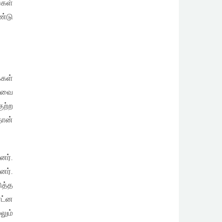
கள்
ண்டு
்கள்
‌ஷவை
ுற்ற
தான்
ர்.
னர்.
ுத்த
ரட்ன
லும்