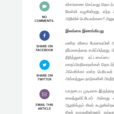
விசாரணை செய்வது தொடர்பான
கேள்வி எழுகின்றது. எந்த 
NO
அறிவில் பெரியவர்களா? அனுப
COMMENTS
.
இலங்கை இணங்கியது
மனித உரிமை பேரவையின் ஆண
SHARE ON
தீர்மானத்தை சமர்ப்பித்தத
FACEBOOK
நீதித்துறை கட்டமைப்பை
வாதப்பிரதிவாதங்கள் தொடர்ந்
அமெரிக்கா என்ற பெரியவர்
SHARE ON
அங்கத்துவ நாடுகளின் பிரதிந
TWITTER
யாருடைய முடிவாக இருந்தா
வைத்துவிட்டோம் அல்லது 
EMAIL THIS
ஆதரிக்கும் சிலர் கூறுகின
ARTICLE
சிலர் கருதுகின்றனர். எவ்