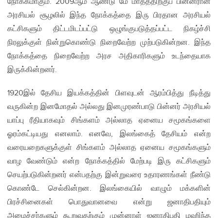
நோக்கமாகும். 2009ஆம் ஆண்டு மே மாதத்திற்குப் பின்னரான
அரசியல் சூழலில் இந்த நோக்கத்தை இரு பிரதான அரசியல்
கட்சிகளும் திட்டமிடப்பட்டு ஒழுங்குபடுத்தப்பட்ட நிகழ்ச்சி
நிரலுக்குள் நின்றுகொண்டு நிறைவேற்ற முற்படுகின்றன. இந்த
நோக்கத்தை நிறைவேற்ற அரச அதிகாரிகளும் உடந்தையாக
இருக்கின்றனர்.
1920இல் தேசிய இயக்கத்தின் பிளவுடன் ஆரம்பித்து நீடித்து
வருகின்ற இனமோதல் அல்லது இனமுரண்பாடு பின்னர் அரசியல்
யாப்பு ரீதியாகவும் சிங்களம் அல்லாத ஏனைய சமூகங்களை
ஓரம்கட்டியது எனலாம். எனவே, இலங்கைத் தேசியம் என்ற
வரையறைகளுக்குள் சிங்களம் அல்லாத ஏனைய சமூகங்களும்
வாழ வேண்டும் என்ற நோக்கத்தில் மேற்படி இரு கட்சிகளும்
செயற்படுகின்றனர் என்பதற்கு இன்றுவரை உதாரணங்கள் நீண்டு
கொண்டே செல்கின்றன. இலங்கையில் வாழும் மக்களின்
பிரச்சினைகள் பொதுவானவை என்று ஜனாதிபதியும்
அமைச்சர்களும் கூறுவதற்கும் முன்னாள் ஜனாதிபதி மஹிந்த