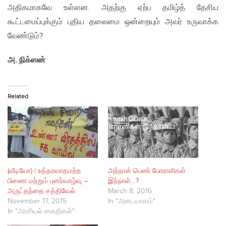
அதிகமாகவே உள்ளன. அதற்கு ஏற்ப தமிழ்த் தேசிய
கூட்டமைப்புக்கும் புதிய தலைமை ஒன்றையும் அவர் உருவாக்க
வேண்டும்?
அ. நிக்‌ஸன்
Related
(வீடியோ) | உத்தரவாதமற்ற
அந்நாள் பெண் போராளிகள்
பிணை மற்றும் புனர்வாழ்வு –
இந்நாள்…?
அருட்தந்தை சத்திவேல்
March 8, 2016
November 17, 2015
In "அடையாளம்"
In "அரசியல் கைதிகள்"