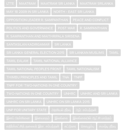
LTTE
MAATRAM
MAATRAM SRI LANKA
MAATRAM SRILANKA
MAY 18 2009 IN SRI LANKA
NORTH - EAST SRI LANKA
OPPOSITION LEADER R. SAMPANTHAN
PEACE AND CONFLICT
POLITICS AND GOVERNANCE
POST WAR
R. SAMPANTHAN
R. SAMPANTHAN AND MAITHRIPALA SIRISENA
SANTASILAN KADIRGAMAR
SRI LANKA
SRI LANKA GENERAL ELECTION 2015
SRI LANKAN MUSLIMS
TAMIL
TAMIL EALAM
TAMIL NATIONAL ALLIANCE
TAMIL NATIONAL PEOPLE'S FRONT
TAMIL NATIONALISM
THIMBU PRINCIPLES AND TAMIL
TNA
TNPF
TNPF FOR ‘TWO-NATIONS IN ONE COUNTRY’
TWO-NATIONS IN ONE COUNTRY
UNHRC
UNHRC AND SRI LANKA
UNHRC ON SRI LANKA
UNHRC ON SRI LANKA 2015
UNP FOR UNITARY STATE
அரசியல் தீர்வு
ஆர். சம்பந்தன்
இனப் பிரச்சினை
இனவாதம்
இலங்கை
இலங்கையில் ஆட்சி மாற்றம்
எதிர்க்கட்சித் தலைவர் இரா. சம்பந்தன்
கட்டுரை
கொழும்பு
சமஷ்டி தீர்வு