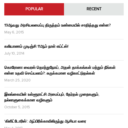
POPULAR
RECENT
19ஆவது அரசியலமைப்பு திருத்தம் உண்மையில் சாதித்தது என்ன?
May 6, 2015
கலியாணம் முடிஞ்சி 11ஆம் நாள் எய்ட்ஸ்!
July 10, 2014
கொரோனா வைரஸ் தொற்றுநோய், அதன் தாக்கங்கள் மற்றும் நீங்கள்
என்ன உதவி செய்யலாம்?: சுருக்கமான வழிகாட்டுதல்கள்
March 25, 2020
இலங்கையின் உள்ளூராட்சி அமைப்பும், தேர்தல் முறைகளும்,
நல்லாளுகைக்கான வழிகளும்
October 5, 2015
‘கிளிட்டோரிஸ்’: ஆப்பிரிக்காவிலிருந்து ஆசியா வரை