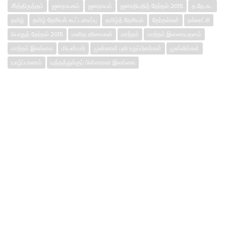
சீர்த்திருத்தம்
ஜனநாயகம்
ஜனநாயம்
ஜனாதிபதித் தேர்தல் 2015
த.தே.கூ.
தமிழ்
தமிழ் தேசியக் கூட்டமைப்பு
தமிழ்த் தேசியம்
தேர்தல்கள்
நல்லாட்சி
பொதுத் தேர்தல் 2015
மனித உரிமைகள்
மாற்றம்
மாற்றம் இணையதளம்
மாற்றம் இலங்கை
மியன்மார்
முன்னாள் புலி உறுப்பினர்கள்
முஸ்லிம்கள்
யாழ்ப்பாணம்
யுத்தத்துக்குப் பின்னரான இலங்கை