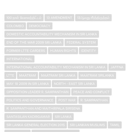
100 நாள் வேலைத்திட்டம்
13 AMENDMENT
13ஆவது சீர்த்திருத்தம்
COLOMBO
DEMOCRACY
DOMESTIC ACCOUNTABILITY MECHANISM IN SRI LANKA
END OF THE WAR 2009 SRI LANKA
FEDERAL SYSTEM
FORMER LTTE CARDERS
HUMAN RIGHTS
IDENTITY
INTERNATIONAL
INTERNATIONAL ACCOUNTABILITY MECHANISM IN SRI LANKA
JAFFNA
LTTE
MAATRAM
MAATRAM SRI LANKA
MAATRAM SRILANKA
MAY 18 2009 IN SRI LANKA
NORTH - EAST SRI LANKA
OPPOSITION LEADER R. SAMPANTHAN
PEACE AND CONFLICT
POLITICS AND GOVERNANCE
POST WAR
R. SAMPANTHAN
R. SAMPANTHAN AND MAITHRIPALA SIRISENA
SANTASILAN KADIRGAMAR
SRI LANKA
SRI LANKA GENERAL ELECTION 2015
SRI LANKAN MUSLIMS
TAMIL