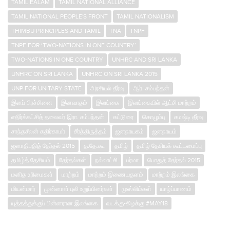
TAMIL EALAM
TAMIL NATIONAL ALLIANCE
TAMIL NATIONAL PEOPLE'S FRONT
TAMIL NATIONALISM
THIMBU PRINCIPLES AND TAMIL
TNA
TNPF
TNPF FOR ‘TWO-NATIONS IN ONE COUNTRY’
TWO-NATIONS IN ONE COUNTRY
UNHRC AND SRI LANKA
UNHRC ON SRI LANKA
UNHRC ON SRI LANKA 2015
UNP FOR UNITARY STATE
அரசியல் தீர்வு
ஆர். சம்பந்தன்
இனப் பிரச்சினை
இனவாதம்
இலங்கை
இலங்கையில் ஆட்சி மாற்றம்
எதிர்க்கட்சித் தலைவர் இரா. சம்பந்தன்
கட்டுரை
கொழும்பு
சமஷ்டி தீர்வு
சாந்த‌சீலன் கதிர்காமர்
சீர்த்திருத்தம்
ஜனநாயகம்
ஜனநாயம்
ஜனாதிபதித் தேர்தல் 2015
த.தே.கூ.
தமிழ்
தமிழ் தேசியக் கூட்டமைப்பு
தமிழ்த் தேசியம்
தேர்தல்கள்
நல்லாட்சி
பர்மா
பொதுத் தேர்தல் 2015
மனித உரிமைகள்
மாற்றம்
மாற்றம் இணையதளம்
மாற்றம் இலங்கை
மியன்மார்
முன்னாள் புலி உறுப்பினர்கள்
முஸ்லிம்கள்
யாழ்ப்பாணம்
யுத்தத்துக்குப் பின்னரான இலங்கை
வடக்கு-கிழக்கு #MAY18