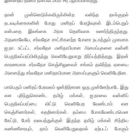
இன்றைய தினம் (செப்டெம்பம் 14) ஆரம்பமாகிறது.
தான் முன்னெடுக்கவிருக்கின்ற வலிந்த தாக்குதல்
நடவடிக்கைகளின் போது மனிதப் பேரழிவுகள் இடம்பெறும்
என்பதை இலங்கை அரசு தெளிவாக உணர்ந்திருந்தது.
அதனாலேயே, சர்வதேச சாட்சிகளற்ற போரை நடாத்தும் முகமாக
ஐ.நா. உட்பட்ட சர்வதேச மனிதாபிமான அமைப்புகளை வன்னி
பெருநிலப்பரப்பிலிருந்து வெளியேறுமாறு நிர்ப்பந்தித்தது. இதன்
காரணமாக சர்வதேச செஞ்சிலுவைச் சங்கம் தவிர்ந்த ஏனைய
அனைத்து சர்வதேச மனிதாபிமான அமைப்புகளும் வெளியேறின.
மாபெரும் மனிதப் பேரவலம் ஒன்றிற்கான ஒரு முன்னேற்பாடே இது
என புரிந்துகொண்ட தமிழ் மக்கள், ஐ.நாவை வன்னிப்
பெருநிலப்பரப்பை விட்டு வெளியேற வேண்டாம் என
கெஞ்சினார்கள், கதறினார்கள். தம்மை போகவேண்டாமென
கேட்டு, போர் வலயத்துக்குள் இருந்த தமிழ் மக்கள் சிந்திய
கண்ணீரையும், தாம் வெளியேறுவதால் ஏற்படப் போகும்