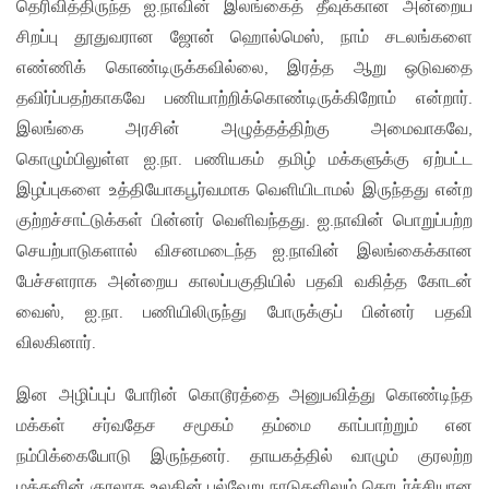
தெரிவித்திருந்த ஐ.நாவின் இலங்கைத் தீவுக்கான அன்றைய
சிறப்பு தூதுவரான ஜோன் ஹொல்மெஸ், நாம் சடலங்களை
எண்ணிக் கொண்டிருக்கவில்லை, இரத்த ஆறு ஒடுவதை
தவிர்ப்பதற்காகவே பணியாற்றிக்கொண்டிருக்கிறோம் என்றார்.
இலங்கை அரசின் அழுத்தத்திற்கு அமைவாகவே,
கொழும்பிலுள்ள ஐ.நா. பணியகம் தமிழ் மக்களுக்கு ஏற்பட்ட
இழப்புகளை உத்தியோகபூர்வமாக வெளியிடாமல் இருந்தது என்ற
குற்றச்சாட்டுக்கள் பின்னர் வெளிவந்தது. ஐ.நாவின் பொறுப்பற்ற
செயற்பாடுகளால் விசனமடைந்த ஐ.நாவின் இலங்கைக்கான
பேச்சளராக அன்றைய காலப்பகுதியில் பதவி வகித்த கோடன்
வைஸ், ஐ.நா. பணியிலிருந்து போருக்குப் பின்னர் பதவி
விலகினார்.
இன அழிப்புப் போரின் கொடூரத்தை அனுபவித்து கொண்டிந்த
மக்கள் சர்வதேச சமூகம் தம்மை காப்பாற்றும் என
நம்பிக்கையோடு இருந்தனர். தாயகத்தில் வாழும் குரலற்ற
மக்களின் குரலாக உலகின் பல்வேறு நாடுகளிலும் தொடர்ச்சியான