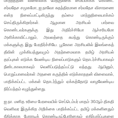
மாற்றத்தின் விளைவாக மேற்குலகை மையமாகக் கொண்ட
சர்வதேச சமூகமோ, ஐ.நாவோ சுதந்திரமான சர்வதேச விசாரணை
என்ற நிலைப்பாட்டிலிருந்து தம்மை மாற்றுநிலையாக்கம்
செய்திருக்கிறார்கள். ஆழமான அரசியல் பார்வை
கொண்டவர்களுக்கு இது அதிர்ச்சியோ ஆச்சரியமோ
அளிக்காவிட்டாலும், அவலத்தை சுமந்து கொண்டிருக்கும்
மக்களுக்கு இது பேரதிர்ச்சியே. பூகோள அரசியலில் இலங்கைத்
தீவின் முக்கியத்துவமும் அதற்கமைவாக தமிழ் அரசியல்
தரப்புகள் எடுக்க வேண்டிய நிலைப்பாடுகளும் தொடர்ச்சியாகவும்
நீண்டகாலமாகவும் வெளிப்படுத்தப்பட்டு வந்தது. ஆயினும்,
பொறுப்பானவர்கள் அதனை கருத்தில் எடுக்காததன் விளைவால்,
பாதிக்கப்பட்ட மக்கள் தொடர்ந்தும் ஏக்கத்தோடு வாழவேண்டிய
நிர்ப்பந்தம் எழுந்துள்ளது.
ஐ.நா. மனித உரிமை பேரவையில் செப்டெம்பர் மாதம் 30ஆம் திகதி
வெளிவர இருக்கிற அறிக்கை பாதிக்கப்பட்ட தமிழ் மக்களினதும்
நீதிக்காக போராடிக் கொண்டிருப்போரினதும் எதிர்பார்ப்புகளை