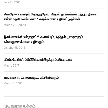
July 10, 2014
கொரோனா வைரஸ் தொற்றுநோய், அதன் தாக்கங்கள் மற்றும் நீங்கள்
என்ன உதவி செய்யலாம்?: சுருக்கமான வழிகாட்டுதல்கள்
March 25, 2020
இலங்கையின் உள்ளூராட்சி அமைப்பும், தேர்தல் முறைகளும்,
நல்லாளுகைக்கான வழிகளும்
October 5, 2015
‘கிளிட்டோரிஸ்’: ஆப்பிரிக்காவிலிருந்து ஆசியா வரை
May 1, 2017
ஊடகங்கள்: மாயைகளும், மந்திரங்களும்
March 3, 2014
முடிவுறாத யுத்தம்…