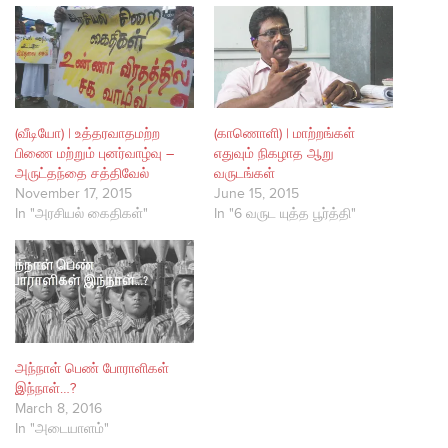
(வீடியோ) | உத்தரவாதமற்ற
(காணொளி) | மாற்றங்கள்
பிணை மற்றும் புனர்வாழ்வு –
எதுவும் நிகழாத ஆறு
அருட்தந்தை சத்திவேல்
வருடங்கள்
November 17, 2015
June 15, 2015
In "அரசியல் கைதிகள்"
In "6 வருட யுத்த பூர்த்தி"
அந்நாள் பெண் போராளிகள்
இந்நாள்…?
March 8, 2016
In "அடையாளம்"