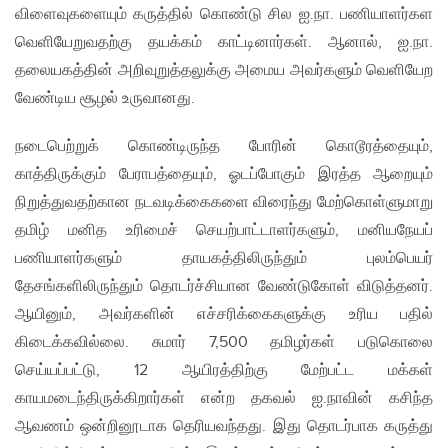
விளைவுகளையும் கருத்தில் கொண்டு சில ஐ.நா. பணியாளர்கள
வெளியேறுவதற்கு தயக்கம் காட்டினார்கள். ஆனால், ஐ.நா.
தலையகத்தின் அறிவுறுத்தலுக்கு அமைய அவர்களும் வெளியேற
வேண்டிய சூழல் உருவானது.
நடைபெற்றுக் கொண்டிருந்த போரின் கொடூரத்தையும்,
காத்திருக்கும் பேராபத்தையும், ஓடப்போகும் இரத்த ஆறையும்
நிறுத்துவதற்கான நடவடிக்கைகளை விரைந்து மேற்கொள்ளுமாறு
தமிழ் மனித உரிமைச் செயற்பாட்டாளர்களும், மனியநேயப்
பணியாளர்களும் தாயகத்திலிருந்தும் புலம்பெயர்
தேசங்களிலிருந்தும் தொடர்ச்சியான வேண்டுகோள் விடுத்தனர்.
ஆயினும், அவர்களின் எச்சரிக்கைகளுக்கு உரிய பதில்
கிடைக்கவில்லை. சுமார் 7,500 தமிழர்கள் படுகொலை
செய்யப்பட்டு, 12 ஆயிரத்திற்கு மேற்பட்ட மக்கள்
காயமடைந்திருக்கிறார்கள் என்ற தகவல் ஐ.நாவின் கசிந்த
ஆவணம் ஒன்றினூடாக தெரியவந்தது. இது தொடர்பாக கருத்து