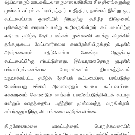
ஆய்வாளரும் ஊடகவியலாளருமான யதீந்திரா சில தினங்களுக்கு
முன்னர் சுட்டிக் காட்டியிருந்தார். யதீந்திரா, நாங்கள் இன்று ஒரு
கூட்டமைப்பாக ஓரணியில் நிற்பதற்கு தமிழீழ விடுதலைப்
புலிகள்தான் காரணம் என்று கூறிவருகின்றார். கூட்டமைப்பிற்கு
எதிராக தமிழ்த் தேசிய மக்கள் முன்னணி வடக்கு கிழக்கில்
தங்களுடைய வேட்பாளர்களை களமிறக்கியிருக்கும் சூழலில்
அவர்களையும் எதிர்கொள்ள வேண்டிய நெருக்கடி
கூட்டமைப்பிற்கு ஏற்பட்டுள்ளது. இவ்வாறானதொரு சூழலில்
பல்லாயிரக்கணக்கான போராளிகளின் தியாகத்தினால்
உருவாக்கப்பட்ட தமிழ்த் தேசியக் கூட்டமைப்பை பலப்படுத்த
வேண்டியது உங்கள் அனைவரதும் கடமை. கூட்டமைப்பை
எக்காரணம் கொண்டும் நாங்கள் பலவீனப்படுத்திவிடக் கூடாது
என்னும் வாதத்தையே யதீந்திரா முன்வைத்து வருகின்றார்.
சம்பந்தனும் இந்த விடயங்களை எதிர்க்கவில்லை.
திருகோணமலை மாவட்டத்தைப் பொறுத்தவரையில்
கூட்டமைப்பின் முன்னாலுள்ள பிரதான சவால் முஸ்லிம் காங்கிரஸ்