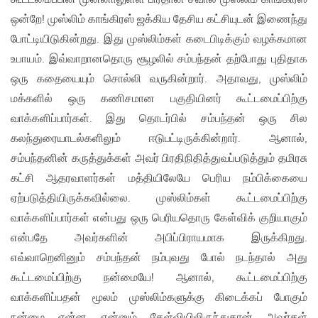
ஒன்றே! முஸ்லிம் காங்கிரஸ் ஜக்கிய தேசிய கட்சியுடன் இணைந்து
போட்டியிடுகின்றது. இது முஸ்லிம்கள் கடைபிடிக்கும் வழக்கமான
உபாயம். இவ்வாறானதொரு சூழலில் சம்பந்தன் தற்போது புதிதாக
ஒரு கதையையும் சொல்லி வருகின்றார். அதாவது, முஸ்லிம்
மக்களில் ஒரு கணிசமான பகுதியினர் கூட்டமைப்பிற்கு
வாக்களிப்பார்கள். இது தொடர்பில் சம்பந்தன் ஒரு சில
கலந்துரையாடல்களிலும் ஈடுபட்டிருக்கின்றார். ஆனால்,
சம்பந்தனின் கருத்துக்கள் அவர் பிரதிநிதித்துவப்படுத்தும் தமிரசு
கட்சி ஆதரவாளர்கள் மத்தியிலேயே பெரிய நம்பிக்கையை
ஏற்படுத்தியிருக்கவில்லை. முஸ்லிம்கள் கூட்டமைப்பிற்கு
வாக்களிப்பார்கள் என்பது ஒரு பெரியதொரு கேள்விக் குறியாகும்
என்பதே அவர்களின் அபிப்பிராயமாக இருக்கிறது.
எவ்வாறெனினும் சம்பந்தன் நம்புவது போல் நடந்தால் அது
கூட்டமைப்பிற்கு நன்மையே! ஆனால், கூட்டமைப்பிற்கு
வாக்களிப்பதன் மூலம் முஸ்லிம்களுக்கு கிடைக்கப் போகும்
நன்மை என்ன என்னும் கேள்வியிலிருந்துதான் அவர்கள்