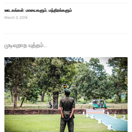
ஊடகங்கள்: மாயைகளும், மந்திரங்களும்
March 3, 2014
முடிவுறாத யுத்தம்…