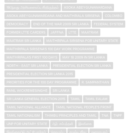
19ஆவது அரசியலமைப்பு சீர்திருத்தம்
ASOKA ABEYGUNAWARDANA
ASOKA ABEYGUNAWARDANA AND MAITHRIALA SIRISENA
COLOMBO
DEMOCRACY
END OF THE WAR 2009 SRI LANKA
FEDERAL SYSTEM
FORMER LTTE CARDERS
JAFFNA
LTTE
MAATRAM
MAATRAM SRI LANKA
MAITHRIPALA SIRISENA FOR UNITARY STATE
MAITHRIPALA SIRISENA'S 100 DAY WORK PROGRAMME
MAITHRIPALA'S FIRST 100 DAYS
MAY 18 2009 IN SRI LANKA
NORTH - EAST SRI LANKA
PRESIDENTIAL ELECTION SRI LANKA
PRESIDENTIAL ELECTION SRI LANKA 2015
PRIORITIES FOR THE 100 DAY PROGRAMME
R. SAMPANTHAN
RANIL WICKREMESINGHE
SRI LANKA
SRI LANKA GENERAL ELECTION 2015
TAMIL
TAMIL EALAM
TAMIL NATIONAL ALLIANCE
TAMIL NATIONAL PEOPLE'S FRONT
TAMIL NATIONALISM
THIMBU PRINCIPLES AND TAMIL
TNA
TNPF
UNP FOR UNITARY STATE
ஆர். சம்பந்தன்
இலங்கை
இலங்கையில் ஆட்சி மாற்றம்
கொழும்பு
சமஷ்டி தீர்வு
ஜனநாயகம்