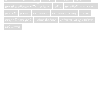
ஜனாதிபதித் தேர்தல் 2015
த.தே.கூ.
தமிழ்
தமிழ் தேசியக் கூட்டமைப்பு
நல்லாட்சி
நாவலடி
மட்டக்களப்பு
மட்டக்களப்பு நாவலடி
மாற்றம்
மாற்றம் இணையதளம்
மாற்றம் இலங்கை
முன்னாள் புலி உறுப்பினர்கள்
யாழ்ப்பாணம்