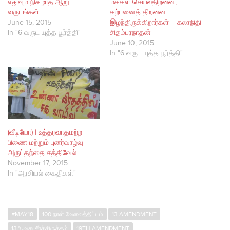
எதுவும் நிகழாத ஆறு
மக்கள் செயல்திறனை,
வருடங்கள்
கற்பனைத் திறனை
June 15, 2015
இழந்திருக்கிறார்கள் – கலாநிதி
In "6 வருட யுத்த பூர்த்தி"
சிதம்பரநாதன்
June 10, 2015
In "6 வருட யுத்த பூர்த்தி"
(வீடியோ) | உத்தரவாதமற்ற
பிணை மற்றும் புனர்வாழ்வு –
அருட்தந்தை சத்திவேல்
November 17, 2015
In "அரசியல் கைதிகள்"
#MAY18
100 நாள் வேலைத்திட்டம்
13 AMENDMENT
13ஆவது சீர்த்திருத்தம்
19TH AMENDMENT