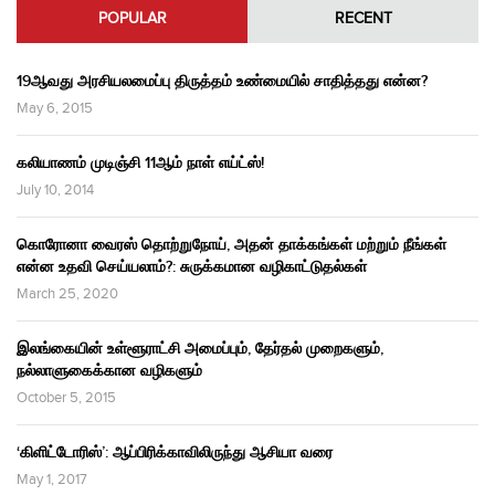
POPULAR
RECENT
19ஆவது அரசியலமைப்பு திருத்தம் உண்மையில் சாதித்தது என்ன?
May 6, 2015
கலியாணம் முடிஞ்சி 11ஆம் நாள் எய்ட்ஸ்!
July 10, 2014
கொரோனா வைரஸ் தொற்றுநோய், அதன் தாக்கங்கள் மற்றும் நீங்கள்
என்ன உதவி செய்யலாம்?: சுருக்கமான வழிகாட்டுதல்கள்
March 25, 2020
இலங்கையின் உள்ளூராட்சி அமைப்பும், தேர்தல் முறைகளும்,
நல்லாளுகைக்கான வழிகளும்
October 5, 2015
‘கிளிட்டோரிஸ்’: ஆப்பிரிக்காவிலிருந்து ஆசியா வரை
May 1, 2017