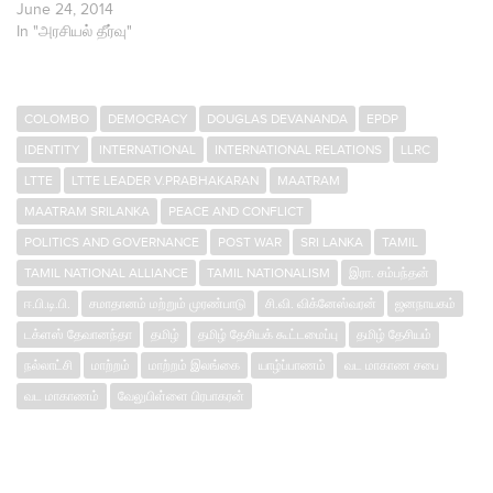
June 24, 2014
In "அரசியல் தீர்வு"
COLOMBO
DEMOCRACY
DOUGLAS DEVANANDA
EPDP
IDENTITY
INTERNATIONAL
INTERNATIONAL RELATIONS
LLRC
LTTE
LTTE LEADER V.PRABHAKARAN
MAATRAM
MAATRAM SRILANKA
PEACE AND CONFLICT
POLITICS AND GOVERNANCE
POST WAR
SRI LANKA
TAMIL
TAMIL NATIONAL ALLIANCE
TAMIL NATIONALISM
இரா. சம்பந்தன்
ஈ.பி.டி.பி.
சமாதானம் மற்றும் முரண்பாடு
சி.வி. விக்னேஸ்வரன்
ஜனநாயகம்
டக்ளஸ் தேவானந்தா
தமிழ்
தமிழ் தேசியக் கூட்டமைப்பு
தமிழ் தேசியம்
நல்லாட்சி
மாற்றம்
மாற்றம் இலங்கை
யாழ்ப்பாணம்
வட மாகாண சபை
வட மாகாணம்
வேலுபிள்ளை பிரபாகரன்