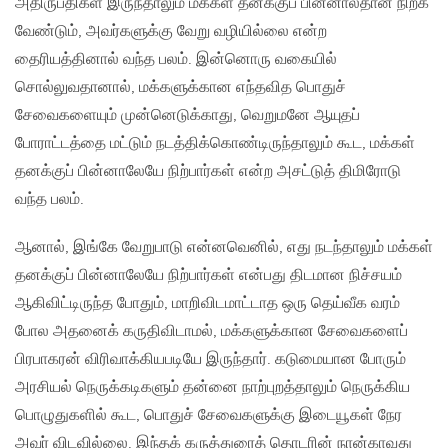
அதிருப்திகள் இருந்தாலும் மக்கள் தனக்குப் பின்னால்தான் நிற்க
வேண்டும், அவர்களுக்கு வேறு வழியில்லை என்ற
தைரியத்தினால் வந்த பலம். இன்னொரு வகையில்
சொல்லுவதானால், மக்களுக்கான எந்தவித பொதுச்
சேவைகளையும் முன்னெடுக்காது, வெறுமனே ஆயுதப்
போராட்டத்தை மட்டும் நடத்திக்கொண்டிருந்தாலும் கூட, மக்கள்
தனக்குப் பின்னாலேயே நிற்பார்கள் என்ற அசட்டுத் திமிரோடு
வந்த பலம்.
ஆனால், இங்கே வேறுபாடு என்னவெனில், எது நடந்தாலும் மக்கள்
தனக்குப் பின்னாலேயே நிற்பார்கள் என்பது திடமான நிச்சயம்
ஆகிவிட்டிருந்த போதும், மாறிவிடமாட்டாத ஒரு தெய்வீக வரம்
போல அதனைக் கருதிவிடாமல், மக்களுக்கான சேவைகளைப்
பிரபாகரன் விரிவாக்கியபடியே இருந்தார். கடுமையான போரும்
அரசியல் நெருக்கடிகளும் தன்னை நாற்புறத்தாலும் நெருக்கிய
பொழுதுகளில் கூட, பொதுச் சேவைகளுக்கு இடையூகள் நேர
அவர் விடவில்லை. இந்தக் கருத்துரைத் தொடரின் நான்காவது