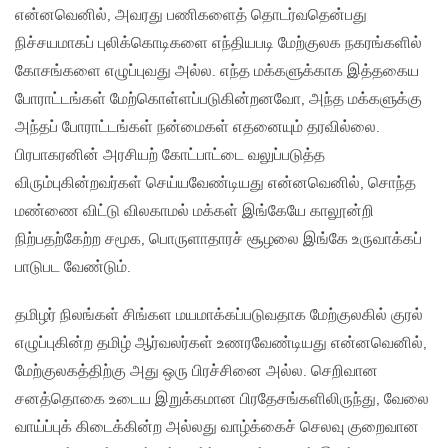
என்னவெனில், அவரது பணிகளைத் தொடர்வதென்பது
நிச்சயமாகப் புலிக்கொடிகளை எந்தியபடி மேற்குலக நகரங்களில்
கோசங்களை எழுப்புவது அல்ல. எந்த மக்களுக்காக இத்தகைய
போராட்டங்கள் மேற்கொள்ளப்படுகின்றனவோ, அந்த மக்களுக்கு
அந்தப் போராட்டங்கள் நன்மைகள் எதனையும் தரவில்லை.
பிரபாகரனின் அரசியற் கோட்பாட்டை வலுப்படுத்த
விரும்புகின்றவர்கள் செய்யவேண்டியது என்னவெனில், சொந்த
மண்ணை விட்டு விலகாமல் மக்கள் இங்கேயே காலூன்றி
நிற்பதற்கேற்ற சமூக, பொருளாதாரச் சூழலை இங்கே உருவாக்கப்
பாடுபட வேண்டும்.
தமிழர் நிலங்கள் சிங்கள மயமாக்கப்படுவதாக மேற்குலகில் குரல்
எழுப்புகின்ற தமிழ் ஆர்வலர்கள் உணரவேண்டியது என்னவெனில்,
மேற்குலகத்திற்கு அது ஒரு பிரச்சினை அல்ல. செறிவான
சனத்தொகை உடைய இறுக்கமான பிரதேசங்களிலிருந்து, வேலை
வாய்ப்புக் கிடைக்கின்ற அல்லது வாழ்க்கைச் செலவு குறைவான