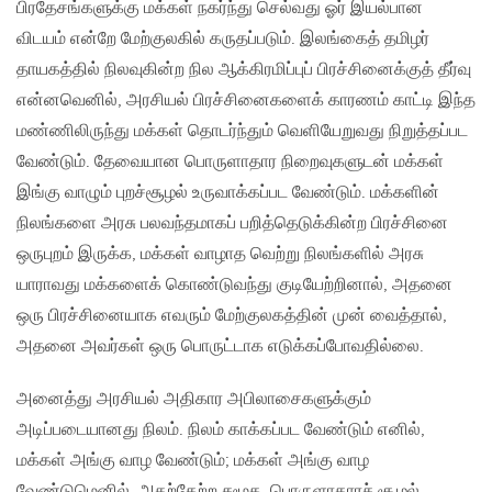
பிரதேசங்களுக்கு மக்கள் நகர்ந்து செல்வது ஓர் இயல்பான
விடயம் என்றே மேற்குலகில் கருதப்படும். இலங்கைத் தமிழர்
தாயகத்தில் நிலவுகின்ற நில ஆக்கிரமிப்புப் பிரச்சினைக்குத் தீர்வு
என்னவெனில், அரசியல் பிரச்சினைகளைக் காரணம் காட்டி இந்த
மண்ணிலிருந்து மக்கள் தொடர்ந்தும் வெளியேறுவது நிறுத்தப்பட
வேண்டும். தேவையான பொருளாதார நிறைவுகளுடன் மக்கள்
இங்கு வாழும் புறச்சூழல் உருவாக்கப்பட வேண்டும். மக்களின்
நிலங்களை அரசு பலவந்தமாகப் பறித்தெடுக்கின்ற பிரச்சினை
ஒருபுறம் இருக்க, மக்கள் வாழாத வெற்று நிலங்களில் அரசு
யாராவது மக்களைக் கொண்டுவந்து குடியேற்றினால், அதனை
ஒரு பிரச்சினையாக எவரும் மேற்குலகத்தின் முன் வைத்தால்,
அதனை அவர்கள் ஒரு பொருட்டாக எடுக்கப்போவதில்லை.
அனைத்து அரசியல் அதிகார அபிலாசைகளுக்கும்
அடிப்படையானது நிலம். நிலம் காக்கப்பட வேண்டும் எனில்,
மக்கள் அங்கு வாழ வேண்டும்; மக்கள் அங்கு வாழ
வேண்டுமெனில், அதற்கேற்ற சமூக, பொருளாதாரச் சூழல்