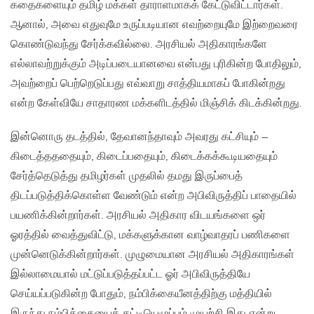
கதைகளையும் தமிழ் மக்கள் தாராளமாகக் கேட்டுவிட்டார்கள்.
ஆனால், அவை எதுவுமே உருப்படியான எவற்றையுமே இற்றைவரை
கொண்டுவந்து சேர்க்கவில்லை. அரசியல் அதிகாரங்களே
எல்லாவற்றுக்கும் அடிப்படையானவை என்பது புரிகின்ற போதிலும்,
அவற்றைப் பெற்றெடுப்பது எவ்வாறு சாத்தியமாகப் போகின்றது
என்ற கேள்வியே சாதாரண மக்களிடத்தில் மிஞ்சிக் கிடக்கின்றது.
இன்னொரு தடத்தில், தேவானந்தாவும் அவரது கட்சியும் –
கிடைத்தததையும், கிடைப்பதையும், கிடைக்கக்கூடியதையும்
சேர்த்தெடுத்து தமிழர்கள் முதலில் தமது இருப்பைத்
திடப்படுத்திக்கொள்ள வேண்டும் என்ற அபிவிருத்திப் பாதையில்
பயணிக்கின்றார்கள். அரசியல் அதிகார விடயங்களை ஒர்
ஓரத்தில் வைத்துவிட்டு, மக்களுக்கான வாழ்வாதரப் பணிகளை
முன்னெடுக்கின்றார்கள். முழுமையான அரசியல் அதிகாரங்கள்
இல்லாமையால் மட்டுப்படுத்தப்பட்ட ஓர் அபிவிருத்தியே
செய்யப்படுகின்ற போதும், நம்பிக்கையீனத்திற்கு மத்தியில்
இருந்து நம்பிக்கையைக் கட்டியெழுப்பும் முயற்சி இது என்று