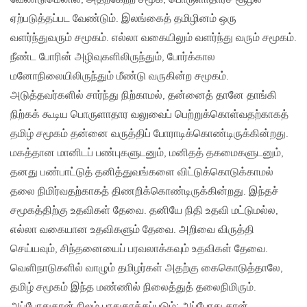
ஏற்படுத்தப்பட வேண்டும். இலங்கைத் தமிழினம் ஒரு
வளர்ந்துவரும் சமூகம். எல்லா வகையிலும் வளர்ந்து வரும் சமூகம்.
நீண்ட போரின் அழிவுகளிலிருந்தும், போர்க்கால
மனோநிலையிலிருந்தும் மீண்டு வருகின்ற சமூகம்.
அடுத்தவர்களில் சார்ந்து நிற்காமல், தன்னைத் தானே தாங்கி
நிற்கக் கூடிய பொருளாதார வலுவைப் பெற்றுக்கொள்வதற்காகத்
தமிழ் சமூகம் தன்னை வருத்திப் போராடிக்கொண்டிருக்கின்றது.
மகத்தான மானிடப் பண்புகளுடனும், மனிதத் தகமைகளுடனும்,
தனது பண்பாட்டுத் தனித்துவங்களை விட்டுக்கொடுக்காமல்
தலை நிமிர்வதற்காகத் திணறிக்கொண்டிருக்கின்றது. இந்தச்
சமூகத்திற்கு உதவிகள் தேவை. தனியே நிதி உதவி மட்டுமல்ல,
எல்லா வகையான உதவிகளும் தேவை. அறிவை விருத்தி
செய்யவும், சிந்தனையைப் பரவலாக்கவும் உதவிகள் தேவை.
வெளிநாடுகளில் வாழும் தமிழர்கள் அதற்கு கைகொடுத்தாலே,
தமிழ் சமூகம் இந்த மண்ணில் நிலைத்துத் தலைநிமிரும்.
அப்போதுதான் நிலம் பாதுகாக்கப்படும்; அப்போது தான்