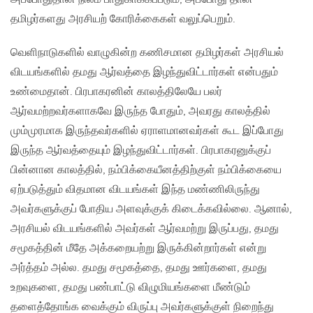
தமிழர்களது அரசியற் கோரிக்கைகள் வலுப்பெறும்.
வெளிநாடுகளில் வாழுகின்ற கணிசமான தமிழர்கள் அரசியல்
விடயங்களில் தமது ஆர்வத்தை இழந்துவிட்டார்கள் என்பதும்
உண்மைதான். பிரபாகரனின் காலத்திலேயே பலர்
ஆர்வமற்றவர்களாகவே இருந்த போதும், அவரது காலத்தில்
மும்முரமாக இருந்தவர்களில் ஏராளமானவர்கள் கூட இப்போது
இருந்த ஆர்வத்தையும் இழந்துவிட்டார்கள். பிரபாகரனுக்குப்
பின்னான காலத்தில், நம்பிக்கையீனத்திற்குள் நம்பிக்கையை
ஏற்படுத்தும் விதமான விடயங்கள் இந்த மண்ணிலிருந்து
அவர்களுக்குப் போதிய அளவுக்குக் கிடைக்கவில்லை. ஆனால்,
அரசியல் விடயங்களில் அவர்கள் ஆர்வமற்று இருப்பது, தமது
சமூகத்தின் மீதே அக்கறையற்று இருக்கின்றார்கள் என்று
அர்த்தம் அல்ல. தமது சமூகத்தை, தமது ஊர்களை, தமது
உறவுகளை, தமது பண்பாட்டு விழுமியங்களை மீண்டும்
தளைத்தோங்க வைக்கும் விருப்பு அவர்களுக்குள் நிறைந்து