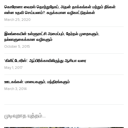
கொரோனா வைரஸ் தொற்றுநோய், அதன் தாக்கங்கள் மற்றும் நீங்கள்
என்ன உதவி செய்யலாம்?: சுருக்கமான வழிகாட்டுதல்கள்
March 25, 2020
இலங்கையின் உள்ளூராட்சி அமைப்பும், தேர்தல் முறைகளும்,
நல்லாளுகைக்கான வழிகளும்
October 5, 2015
‘கிளிட்டோரிஸ்’: ஆப்பிரிக்காவிலிருந்து ஆசியா வரை
May 1, 2017
ஊடகங்கள்: மாயைகளும், மந்திரங்களும்
March 3, 2014
முடிவுறாத யுத்தம்…