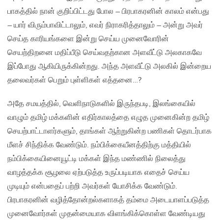
பாகத்தில் நான் குறிப்பிட்டது போல – பிரபாகரனின் காலம் என்பது
– யார் விரும்பாவிட்டாலும், எவர் நிராகரித்தாலும் – அன்று அவர்
செய்த காரியங்களை இன்று செய்ய முனைவோரின்
செயற்திறனை மதிப்பீடு செய்வதற்கான அளவீட்டு அலகாகவே
இப்போது ஆகியிருக்கின்றது. அந்த அளவீட்டு அலகில் இன்றைய
தலைவர்கள் பெறும் புள்ளிகள் எத்தனை…?
அதே சமயத்தில், வெளிநாடுகளில் இருந்தபடி, இலங்கையில்
வாழும் தமிழ் மக்களின் எதிர்காலத்தை எழுத முனைகின்ற தமிழ்
செயற்பாட்டாளர்களும், தாங்கள் ஆற்றுகின்ற பணிகள் தொடர்பாக
மீளச் சிந்திக்க வேண்டும். நம்பிக்கையீனத்திற்கு மத்தியில்
நம்பிக்கையினையூட்டி மக்கள் இந்த மண்ணில் நிலைத்து
வாழத்தக்க சூழலை ஏற்படுத்த உருப்படியாக எதைச் செய்ய
முடியும் என்பதைப் பற்றி அவர்கள் யோசிக்க வேண்டும்.
பிரபாகரனின் வழித்தோன்றல்களாகத் தம்மை அடையாளப்படுத்த
முனைவோர்கள் முதன்மையாக விளங்கிக்கொள்ள வேண்டியது