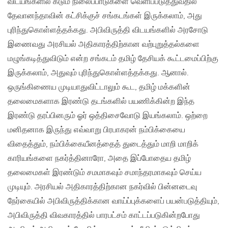
விடயங்களில் கடும் நிலைப்பாடுகளை வெளிப்படுத்துவதில்
தேவானந்தாவின் கட்சிக்குச் சங்கடங்கள் இருக்கலாம், அது
புரிந்துகொள்ளத்தக்கது. அபிவிருத்தி விடயங்களில் அரசோடு
இணைவது அரசியல் அதிகாரத்திற்கான வற்புறுத்தல்களை
மழுங்கடித்துவிடும் என்ற சங்கடம் தமிழ் தேசியக் கூட்டமைப்பிற்கு
இருக்கலாம், அதுவும் புரிந்துகொள்ளத்தக்கது. ஆனால்.
ஒருங்கிணைய முடியாதுவிட்டாலும் கூட, தமிழ் மக்களின்
தலைமைகளாக இரண்டு தடங்களில் பயணிக்கின்ற இந்த
இரண்டு தரப்பினரும் ஓர் ஒத்திசைவோடு இயங்கலாம். ஒற்றை
மனிதனாக இருந்து எவ்வாறு பிரபாகரன் நம்பிக்கையை
விதைத்தும், நம்பிக்கையீனத்தைத் துடைத்தும் மாறி மாறிக்
காரியங்களை நகர்த்தினாரோ, அதை இப்போதைய தமிழ்
தலைமைகள் இரண்டும் சமமாகவும் சமாந்தரமாகவும் செய்ய
முடியும். அரசியல் அதிகாரத்திற்கான நகர்வில் பின்னடைவு
நேர்கையில் அபிவிருத்திக்கான வாய்ப்புக்களைப் பயன்படுத்தியும்,
அபிவிருத்தி விவகாரத்தில் பாரபட்சம் காட்டப்படுகின்றபோது