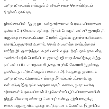
மனித உரிமைகள் என்பதும் அரசியல் தராசு கொண்டுதான்
நிறுக்கப்படுகிறது.
இலங்கையின் மீது ஜ.நா. மனித உரிமைகள் பேரவை விசாரணை
ஒன்றை மேற்கொள்ளவுள்ளது. இதன் பொருள் என்ன? ஜனாதிபதி
ராஜபக்‌ஷ தலைமையிலான அரசின் மீதுள்ள குற்றச்சாட்டுக்களை
விசாரிப்பதுதானே! ஆனால், தென் அமெரிக்க கண்டத்தைச்
சேர்ந்த இடதுசாரித்துவ அரசியலால் வழிநடத்தப்படும் நாடென்று
கணிக்கப்படும் பொலிவியா, ஜனாதிபதி ராஜபக்‌ஷவிற்கஞ அந்த
நாட்டின் உயரிய சமாதான விருதை வழங்கி கௌரவித்துள்ளது.
ஒவ்வொரு நாடுகளினதும் நலன்சார் அரசியலுக்கு முன்னால்
மனித உரிமை விவகாரம் எவ்வாறு இரண்டாம் பட்சமாகிறது
என்பதற்கு இது நல்ல உதாரணமாகும். எனவே, ஜ.நா. மனித
உரிமைகள் பேரவையினால் மேற்கொள்ளப்படும் விசாரணையின்
இறுதி விளைவு எவ்வாறு அமையும் என்பது தற்போதைக்கு
ஊகங்களுக்கு உரிய ஒன்று மட்டும்தான். ஏனெனில், இறுதியில்