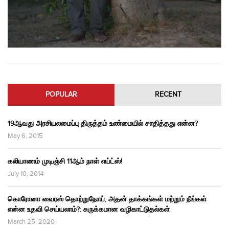
POPULAR
RECENT
19ஆவது அரசியலமைப்பு திருத்தம் உண்மையில் சாதித்தது என்ன?
May 6, 2015
கலியாணம் முடிஞ்சி 11ஆம் நாள் எய்ட்ஸ்!
July 10, 2014
கொரோனா வைரஸ் தொற்றுநோய், அதன் தாக்கங்கள் மற்றும் நீங்கள்
என்ன உதவி செய்யலாம்?: சுருக்கமான வழிகாட்டுதல்கள்
March 25, 2020