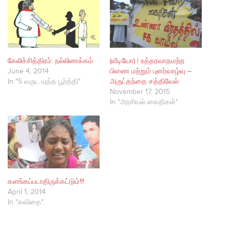
கேலிச்சித்திரம்: நல்லிணக்கம்
(வீடியோ) | உத்தரவாதமற்ற
June 4, 2014
பிணை மற்றும் புனர்வாழ்வு –
In "5 வருட யுத்த பூர்த்தி"
அருட்தந்தை சத்திவேல்
November 17, 2015
In "அரசியல் கைதிகள்"
களங்கப்படாதிருக்கட்டும்!!!
April 1, 2014
In "கவிதை"