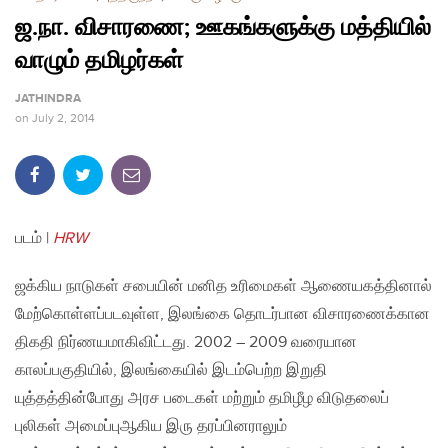
ஜ.நா. விசாரணை; ஊகங்களுக்கு மத்தியில்
வாழும் தமிழர்கள்
JATHINDRA
on
July 2, 2014
படம் |
HRW
ஜக்கிய நாடுகள் சபையின் மனித உரிமைகள் ஆணையகத்தினால்
மேற்கொள்ளப்படவுள்ள, இலங்கை தொடர்பான விசாரணைக்கான
திகதி நிர்ணயமாகிவிட்டது. 2002 – 2009 வரையான
காலப்பகுதியில், இலங்கையில் இடம்பெற்ற இறுதி
யுத்தத்தின்போது அரச படைகள் மற்றும் தமிழீழ விடுதலைப்
புலிகள் அமைப்புஆகிய இரு தரப்பினராலும்