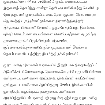
முறைப்பாடுகள் (Mass petition) அனுப்பி வைக்கப்பட்டன.
இதனைத் தொடர்ந்து சான்றா தென் சூடானிலிருந்து வெளியேற
நேர்ந்தது. எனினும் நவிப்பிள்ளை, தென் சூடான் அரசு, சான்றா
மீது சுமத்திய குற்றச்சாட்டுக்களை நிராகரித்திருந்தார்.
இத்தகைய பின்னணி கொண்ட ஒருவரே தற்போது, இலங்கை
யுத்தம் தொடர்பான விடயங்களை விசாரிப்பதற்கான குழுவிற்கு
தலைமை தாங்கியிருக்கின்றார். ஏற்கனவே,
குற்றச்சாட்டுக்குள்ளாகியிருந்த ஒருவரை ஏன் இலங்கை
தொடர்பான விடயத்திற்கு நியமித்திருக்கிறார்கள்?
ஜ.நா. மனித உரிமைகள் பேரவையில் இறுதியாக நிறைவேற்றப்பட்ட
அமெரிக்கப் பிரேரணைக்கு அமைவாகவே, தற்போது நவிப்பிள்ளை
தன்னுடைய பணிகளை ஆரம்பித்திருக்கின்றார். நவிப்பிள்ளை
தன்னுடைய பணிகளை ஆரம்பித்தவுடனேயே, இலங்கையின்
ஜனாதிபதி ராஜபக்‌ஷவும் தன்னுடைய பணிகளை
ஆரம்பித்துவிட்டார். ஜனாதிபதி ராஜபக்‌ஷ தற்போது ஜ.நா. மனித
உரிமைகள் பேரவையினால் நியமிக்கப்பட்டுள்ள விசாரணைக்