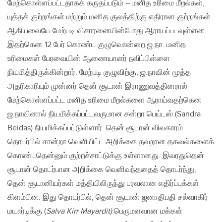
மேற்கொள்ளப்பட்டதாகக் கருதப்படும் – மனித உரிமை மீறல்கள்,
யுத்தக் குற்றங்கள் மற்றும் மனித குலத்திற்கு எதிரான குற்றங்கள்
ஆகியவையே மேற்படி விசாரனையின்போது ஆராயப்படவுள்ளன.
இதற்கென 12 பேர் கொண்ட குழுவொன்றை ஜ.நா. மனித
உரிமைகள் பேரவையின் ஆணையாளர் நவிப்பிள்ளை
நியமித்திருக்கின்றார். மேற்படி குழுவிற்கு, ஜ.நாவின் மூத்த
அதரிகாரியும் முன்னர் தென் சூடான் இராணுவத்தினரால்
மேற்கொள்ளப்பட்ட மனித உரிமை மீறல்களை ஆராய்வதற்கென
ஜ.நாவினால் நியமிக்கப்பட்டவருமான சன்றா பெய்டஸ் (Sandra
Beidas) நியமிக்கப்பட்டுள்ளார். தென் சூடான் விவகாரம்
தொடர்பில் சான்றா வெளியிட்ட அறிக்கை தவறான தகவல்களைக்
கொண்டதென்னும் குற்றச்சாட்டுக்கு உள்ளானது. இவரதுதென்
சூடான் தொடர்பான அறிக்கை வெளிவந்ததைத் தொடர்ந்து,
தென் சூடானியர்கள் மத்தியிலிருந்து பரவலான எதிர்ப்புக்கள்
கிளம்பின. இது தொடர்பில், தென் சூடான் ஜனாதிபதி சல்வாகிர்
மயார்டிக்கு (
Salva Kirr Mayardit)
பெருமளவான மக்கள்