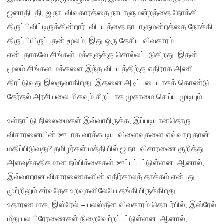
ஜனாதிபதி, ஜ.நா. விவகாரத்தை நாடாளுமன்றத்தை நோக்கி
திருப்பிவிட்டிருக்கின்றார். விடயத்தை நாடாளுமன்றத்தை நோக்கி
திருப்பியிருப்பதன் மூலம், இது ஒரு தேசிய விவகாரம்
என்பதாகவே சிங்கள் மக்களுக்கு சொல்லப்படுகிறது. இதன்
மூலம் சிங்கள மக்களை இந்த விடயத்திற்கு எதிராக அணி
திரட்டுவது இலகுவாகிறது. இதனை அடிப்படையாகக் கொண்டு
தேர்தல் அரசியலை மிகவும் சிறப்பாக முகாமை செய்ய முடியும்.
உள்நாட்டு நிலைமைகள் இவ்வாறிருக்க, இப்படியானதொரு
விசாரனையின் ஊடாக வரக்கூடிய விளைவுகளை எவ்வாறுதான்
மதிப்பிடுவது? தமிழர்கள் மத்தியில் ஜ.நா. விசாரணை குறித்து
அளவுக்கதிகமான நம்பிக்கைகள் ஊட்டப்பட்டுள்ளன. ஆனால்,
இவ்வாறான விசாரணைகளின் எதிர்காலத் தாக்கம் என்பது
முற்றிலும் சர்வதேச உறவுகளிலேயே தங்கியிருக்கிறது.
உதாரணமாக, இஸ்ரேல் – பலஸ்தீன விவகாரம் தொடர்பில், இஸ்ரேல்
மீது பல பிரேரணைகள் நிறைவேற்றப்பட்டுள்ளன. ஆனால்,