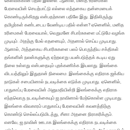
கேள்விக்கான பதில் இல்லை. ஆனால், மனித உரிமைகள்
பேரவையின் செயற்பாட்டு எல்லை எத்தகைய தன்மையைக்
கொண்டிருக்கிறது என்பதற்கான பதிலே இது. இதிலிருந்து
தமிழர்கள் கண்டடைய வேண்டிய பதில் என்ன? ஏனெனில், மனித
உரிமைகள் பேரவையால், வெறுமனே சிபார்சுகளை மட்டுமே வழங்க
முடியும். அதற்கு மேல் எதனையும், அதனால் செய்ய முடியாது.
ஆனால், அத்தகைய சிபாரிசுகளை பலம் பொருந்திய சக்திகள்
தங்களின் நலன்களுக்கு ஏற்றவாறு பயன்படுத்தக் கூடிய ஏது
நிலை உள்ளது என்பதையும் புறக்கணிக்க இயலாது. இலங்கை
விடயத்திலும் இதுதான் நிலைமை. இலங்கைக்கு எதிராக ஜக்கிய
நாடுகள் சபையினால் நடவடிக்கை எடுக்க முடியாது. ஏனெனில்,
பாதுகாப்பு பேரவையின் அனுமதியின்றி இலங்கைக்கு எதிராக
எந்தவொரு நடவடிக்கையும் ஜ.நாவினால் மேற்கொள்ள முடியாது.
இலங்கை விவகாரம் பாதுகாப்பு பேரவையின் கவனத்திற்கு
கொண்டு செல்லப்படுமிடத்து, சீனா அதனை நிராகரிக்கும்.
எனவே, ஜ.நாவின் ஊடாக இலங்கைக்கு எதிராக நடவடிக்கை