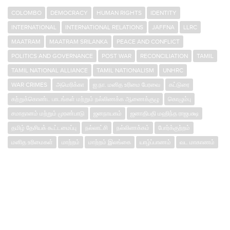
COLOMBO
DEMOCRACY
HUMAN RIGHTS
IDENTITY
INTERNATIONAL
INTERNATIONAL RELATIONS
JAFFNA
LLRC
MAATRAM
MAATRAM SRILANKA
PEACE AND CONFLICT
POLITICS AND GOVERNANCE
POST WAR
RECONCILIATION
TAMIL
TAMIL NATIONAL ALLIANCE
TAMIL NATIONALISM
UNHRC
WAR CRIMES
அமெரிக்கா
ஐ.நா. மனித உரிமை பேரவை
கட்டுரை
கற்றுக்கொண்ட பாடங்கள் மற்றும் நல்லிணக்க ஆணைக்குழு
கொழும்பு
சமாதானம் மற்றும் முரண்பாடு
ஜனநாயகம்
ஜனாதிபதி மஹிந்த ராஜபக்ஷ
தமிழ் தேசியக் கூட்டமைப்பு
நல்லாட்சி
நல்லிணக்கம்
போர்க்குற்றம்
மனித உரிமைகள்
மாற்றம்
மாற்றம் இலங்கை
யாழ்ப்பாணம்
வட மாகாணம்