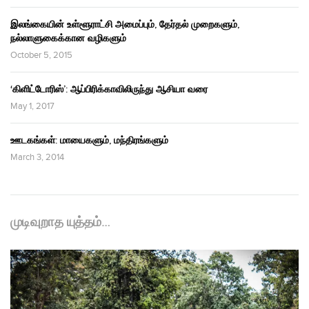
இலங்கையின் உள்ளூராட்சி அமைப்பும், தேர்தல் முறைகளும்,
நல்லாளுகைக்கான வழிகளும்
October 5, 2015
‘கிளிட்டோரிஸ்’: ஆப்பிரிக்காவிலிருந்து ஆசியா வரை
May 1, 2017
ஊடகங்கள்: மாயைகளும், மந்திரங்களும்
March 3, 2014
முடிவுறாத யுத்தம்…