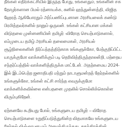
நீங்கள் எதிர்க்கட்சியில் இருந்த போது, உங்களதும், உங்களின் சக
தோழர்களான பிமல் ரத்னாயக்க, சுனில் ஹந்துன்னத்தி, விஜித
ஹேரத் ஆகியோரதும் அர்ப்பணிப்புடனான அரசியலைக் கண்டு
பிரமித்தவர்களில் நானும் ஒருவன். உங்கள் கட்சியான மக்கள்
விடுதலை முன்னணியின் தமிழர் -விரோத செயற்பாடுகளால்,
எம்முடைய தமிழ் அரசியல் தலைமைகள், அரசியல்
சூழ்நிலைகளின் நிர்ப்பந்தத்திற்காக உங்களுக்கோ, மேற்குறிப்பிட்ட
யாருக்குமோ வாக்களிக்கும் படி தெரிவித்திருந்தாலன்றி, மற்றைய
சந்தர்ப்பத்தில் வாக்களித்திருக்க மாட்டேன். அதற்கமைய 2024-
இல் இடம்பெற்ற ஜனாதிபதி மற்றும் நாடாளுமன்றத் தேர்தல்களில்
உங்களுக்கோ, உங்கள் கட்சி சார்ந்த எவருக்குமோ
வாக்களிக்கவில்லை என்பதனை முதலில் சொல்லிக்கொள்ள
விரும்புகிறேன்.
ஏற்கனவே கூறியது போல், உங்களுடைய தமிழர் – விரோத
செயற்பாடுகளை உறுதிப்படுத்துகின்ற விதமாகவே உங்களுடைய
தேர்தல் விஞ்ஞாபனமும் அமைந்திருந்தது. சுதந்திரத்தின்