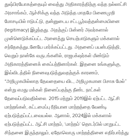
துஷ்பிரயோகத்தையும் வைத்து அதிகாரத்திற்கு வந்த நல்லாட்சி
அரசாங்கம், ஆச்சிக்கு வந்த அடுத்த மாதமே பிணைமுறி
மோசடியில் ஈடுபட்டு, தன்னுடைய சட்டபூர்வத்தன்மையினை
(legitimacy) இழந்தது. அதற்குப் பின்னர் அவர்களால்
முன்னெடுக்கப்பட்ட அனைத்து செயற்பாடுகளும் மக்களால்
சந்தேகத்துடனேயே பார்க்கப்பட்டது. அதனைப் பயன்படுத்தி,
வெறும் நான்கே வருடங்களில், ராஜபக்‌ஷர்கள் மீண்டும்
அதிகாரத்தினைக் கைப்பற்றினார்கள். இதனை உங்களுக்கு,
இவ்விடத்தில் நினைவுபடுத்துவதற்குக் காரணம்,
“அறிமுகமில்லாத தேவதையை விட, அறிமுகமான பிசாசு மேல்”
என்று எமது மக்கள் நினைப்பதற்கு நீண்ட நாட்கள்
தேவைப்படுவதில்லை. 2015 மற்றும் 2019இல் ஏற்பட்ட ஆட்சி
மாற்றங்கள், கட்டமைப்பு ரீதியான மாற்றத்தை வேண்டி
ஏற்படுத்தப்பட்டவையல்ல. ஆனால், 2024இல் மக்களால்
ஏற்படுத்தப்பட்ட ஆட்சி மாற்றம், ‘மாற்றம்’ தொடர்பில் மாறுபட்ட
சிந்தனை இருந்தாலும், ஏதோவொரு மாற்றத்தினை எதிர்பார்த்து