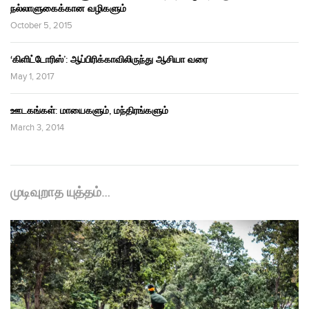
நல்லாளுகைக்கான வழிகளும்
October 5, 2015
‘கிளிட்டோரிஸ்’: ஆப்பிரிக்காவிலிருந்து ஆசியா வரை
May 1, 2017
ஊடகங்கள்: மாயைகளும், மந்திரங்களும்
March 3, 2014
முடிவுறாத யுத்தம்…