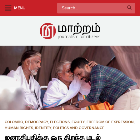
S
Search
MENU
k
for:
i
p
t
o
m
a
i
n
c
o
n
t
e
n
COLOMBO
,
DEMOCRACY
,
ELECTIONS
,
EQUITY
,
FREEDOM OF EXPRESSION
,
t
HUMAN RIGHTS
,
IDENTITY
,
POLITICS AND GOVERNANCE
ஜனாதிபதிக்கு ஒரு திறந்த மடல்