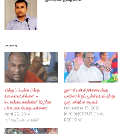
Related
‘பித்துப் பிடித்த பிக்கு’
ஜனாதிபதி சிறிசேனவுக்கு
நிலைமை: சிங்கள –
வண்ணத்துப் பூச்சியிடமிருந்து
பௌத்தவாதத்தின் இழிந்த
ஒரு பகிரங்க கடிதம்
பக்கமாக பொதுபலசேனா
November 15, 2018
April 25, 2014
In "CONSTITUTIONAL
In "அடிப்படைவாதம்"
REFORM"