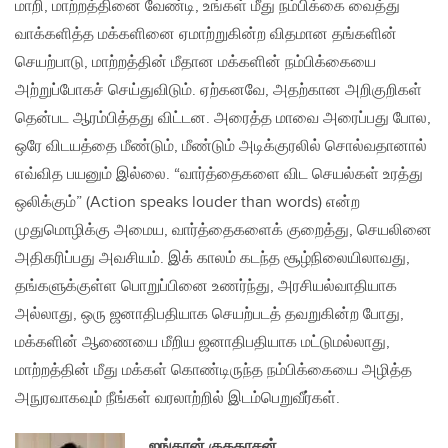
மாறி, மாற்றத்தினை வேண்டி, உங்கள் மீது நம்பிக்கை வைத்து
வாக்களித்த மக்களினை ஏமாற்றுகின்ற விதமான தங்களின்
செயற்பாடு, மாற்றத்தின் மீதான மக்களின் நம்பிக்கையை
அற்றுப்போகச் செய்துவிடும். ஏற்கனவே, அதற்கான அறிகுறிகள்
தென்பட ஆரம்பித்தது விட்டன. அரைத்த மாவை அரைப்பது போல,
ஒரே விடயத்தை மீண்டும், மீண்டும் அடிக்குரலில் சொல்வதானால்
எவ்வித பயனும் இல்லை. “வார்த்தைகளை விட செயல்கள் உரத்து
ஒலிக்கும்” (Action speaks louder than words) என்ற
முதுமொழிக்கு அமைய, வார்த்தைகளைக் குறைத்து, செயலினை
அதிகரிப்பது அவசியம். இக் காலம் கடந்த சூழ்நிலையிலாவது,
தங்களுக்குள்ள பொறுப்பினை உணர்ந்து, அரசியல்வாதியாக
அல்லாது, ஒரு ஜனாதிபதியாக செயற்படத் தவறுகின்ற போது,
மக்களின் ஆணையை மீறிய ஜனாதிபதியாக மட்டுமல்லாது,
மாற்றத்தின் மீது மக்கள் கொண்டிருந்த நம்பிக்கையை அழித்த
அநுரவாகவும் நீங்கள் வரலாற்றில் இடம்பெறுவீர்கள்.
ஐங்கரன் குகதாசன்