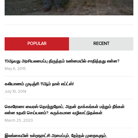
POPULAR
RECENT
19ஆவது அரசியலமைப்பு திருத்தம் உண்மையில் சாதித்தது என்ன?
May 6, 2015
கலியாணம் முடிஞ்சி 11ஆம் நாள் எய்ட்ஸ்!
July 10, 2014
கொரோனா வைரஸ் தொற்றுநோய், அதன் தாக்கங்கள் மற்றும் நீங்கள்
என்ன உதவி செய்யலாம்?: சுருக்கமான வழிகாட்டுதல்கள்
March 25, 2020
இலங்கையின் உள்ளூராட்சி அமைப்பும், தேர்தல் முறைகளும்,