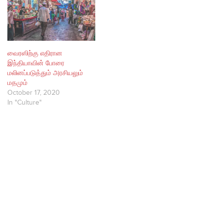
வைரஸிற்கு எதிரான
இந்தியாவின் போரை
மலினப்படுத்தும் அரசியலும்
மதமும்
October 17, 2020
In "Culture"