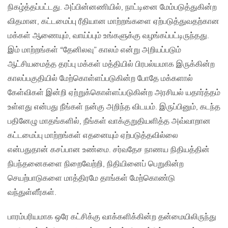
நிகழ்த்தப்பட்டது. அப்பின்னணியில், நாட்டினை மேம்படுத்துகின்ற
விதமான, கட்டமைப்பு ரீதியான மாற்றங்களை ஏற்படுத்துவதற்கான
மக்கள் ஆணையும், வாய்ப்பும் உங்களுக்கு வழங்கப்பட்டிருந்தது.
இம் மாற்றங்கள் “தேனிலவு” காலம் என்று அறியப்படும்
ஆட்சியமைத்த தரப்பு மக்கள் மத்தியில் பிரபல்யமாக இருக்கின்ற
காலப்பகுதியில் மேற்கொள்ளப்படுகின்ற போதே மக்களால்
கேள்விகள் இன்றி ஏற்றுக்கொள்ளப்படுகின்ற அரசியல் யதார்த்தம்
உள்ளது என்பது நீங்கள் நன்கு அறிந்த விடயம். இருப்பினும், கடந்த
பதினேழு மாதங்களில், நீங்கள் வாக்குறுதியளித்த அவ்வாறான
கட்டமைப்பு மாற்றங்கள் எதனையும் ஏற்படுத்தவில்லை
என்பதுதான் கசப்பான உண்மை. சர்வதேச நாணய நிதியத்தின்
நிபந்தனைகளை நிறைவேற்றி, நிதியினைப் பெறுகின்ற
செயற்பாடுகளை மாத்திரமே தாங்கள் மேற்கொண்டு
வந்துள்ளீர்கள்.
பாரம்பரியமாக ஒரே கட்சிக்கு வாக்களிக்கின்ற தன்மையிலிருந்து