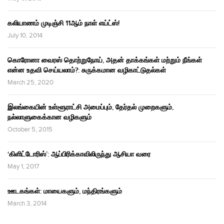
கலியாணம் முடிஞ்சி 11ஆம் நாள் எய்ட்ஸ்!
July 10, 2014
கொரோனா வைரஸ் தொற்றுநோய், அதன் தாக்கங்கள் மற்றும் நீங்கள்
என்ன உதவி செய்யலாம்?: சுருக்கமான வழிகாட்டுதல்கள்
March 25, 2020
இலங்கையின் உள்ளூராட்சி அமைப்பும், தேர்தல் முறைகளும்,
நல்லாளுகைக்கான வழிகளும்
October 5, 2015
‘கிளிட்டோரிஸ்’: ஆப்பிரிக்காவிலிருந்து ஆசியா வரை
May 1, 2017
ஊடகங்கள்: மாயைகளும், மந்திரங்களும்
March 3, 2014