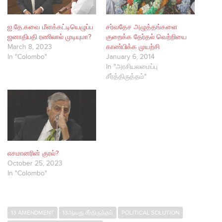
ஐ.தே.கவை மீளக்கட்டியெழுப்ப
சர்வதேச அழுத்தங்களை
ஜனாதிபதி ரணிலால் முடியுமா?
குறைக்க தேர்தல் வெற்றியை
March 8, 2023
காண்பிக்க முயற்சி
In "Colombo"
January 6, 2014
In "அரசியலமைப்பு
சீர்த்திருத்தம்"
எசமானரின் குரல்?
October 25, 2023
In "Colombo"
13 AMENDMENT
13ஆவது சீர்திருத்தம்
POLITICAL SOLUTION