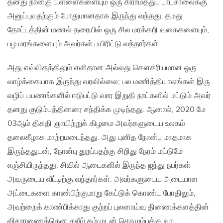
தனது நான்கு பிள்ளைகளையும் ஒரு கிராமத்துப் பாடசாலைக்கு
அனுப்புவதற்கும் போதுமானதாக இருந்து வந்தது. தமது
தோட்டத்தின் மணல் தரையில் ஒரு சில மரக்கறி வகைகளையும்,
பழ மரங்களையும் அவர்கள் பயிரிட்டு வந்தார்கள்.
அது எவ்விதத்திலும் எளிதான அல்லது சௌகரியமான ஒரு
வாழ்க்கையாக இருந்து வரவில்லை; பல மணித்தியாலங்கள் இரு
வழிப் பயணங்களில் ஈடுபட்டு வார இறுதி நாட்களில் மட்டும் அவர்
தனது குடும்பத்தினரை சந்திக்க முடிந்தது. ஆனால், 2020 மே
03ஆம் திகதி ஞாயிற்றுக் கிழமை அவர்களுடைய உலகம்
தலைகீழாக மாற்றமடைந்தது. அது புனித நோன்பு மாதமாக
இருந்ததுடன், நோன்பு துறப்பதற்கு சிறிது நேரம் மட்டுமே
எஞ்சியிருந்தது. சிவில் ஆடைகளில் இருந்த ஐந்து நபர்கள்
அவருடைய வீட்டிற்கு வந்தார்கள். அவர்களுடைய அடையாள
அட்டைகளை காண்பிற்குமாறு கேட்டுக் கொண்ட போதிலும்,
அவற்றைக் காண்பிக்காது குற்றப் புலனாய்வு திணைக்களத்தின்
விசாரணைக்கென சலீம் தம்முடன் கொழும்புக்கு வர