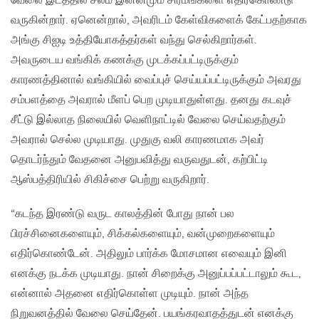
வேலை இடத்தில் சலீம் இன்னமும் சிரமங்களை எதிர்கொண்டு
வருகின்றார். ஏனென்றால், அவரிடம் கேள்விகளைக் கேட்பதற்காக
அங்கு சிஐடி உத்தியோகத்தர்கள் வந்து செல்கிறார்கள்.
அவருடைய வங்கிக் கணக்கு முடக்கப்பட்டிருக்கும்
காரணத்தினால் வங்கியில் வைப்புச் செய்யப்பட்டிருக்கும் அவரது
சம்பளத்தை அவரால் மீளப் பெற முடியாதுள்ளது. தனது கடவுச்
சீட்டு இல்லாத நிலையில் வெளிநாட்டில் வேலை செய்வதற்கும்
அவரால் செல்ல முடியாது. முதுகு வலி காரணமாக அவர்
தொடர்ந்தும் வேதனை அனுபவித்து வருவதுடன், கற்பிட்டி
ஆஸ்பத்திரியில் சிகிச்சை பெற்று வருகிறார்.
“கடந்த இரண்டு வருட காலத்தின் போது நான் பல
பிரச்சினைகளையும், சிக்கல்களையும், வன்முறைகளையும்
எதிர்கொண்டேன். அதிலும் பார்க்க மோசமான எவையும் இனி
எனக்கு நடக்க முடியாது. நான் சிறைக்கு அனுப்பப்பட்டாலும் கூட,
என்னால் அதனை எதிர்கொள்ள முடியும். நான் அந்த
நிறுவனத்தில் வேலை செய்தேன். பயங்கரவாதத்துடன் எனக்கு