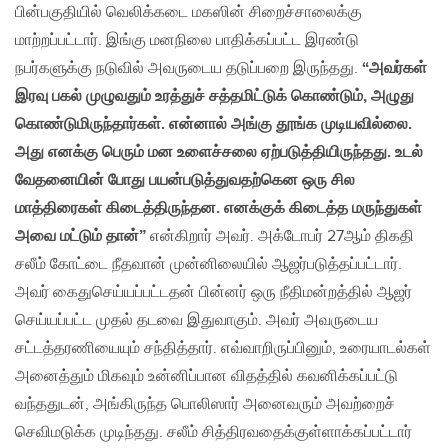
பின்பகுதியில் வெலிக்கடை மகஸின் சிறைச்சாலைக்கு
மாற்றப்பட்டார். இங்கு மனநிலை பாதிக்கப்பட்ட இரண்டு
நபர்களுக்கு நடுவில் அவருடைய தடுப்பறை இருந்தது.
“அவர்கள்
இரவு பகல் முழுவதும் உரத்துச் சத்தமிட்டுக் கொண்டும், அழுது
கொண்டுமிருந்தார்கள். என்னால் அங்கு தூங்க முடியவில்லை.
அது எனக்கு பெரும் மன உளைச்சலை ஏற்படுத்தியிருந்தது. உடல்
வேதனையின் போது பயன்படுத்துவதற்கென ஒரு சில
மாத்திரைகள் கிடைத்திருந்தன. எனக்குக் கிடைத்த மருந்துகள்
அவை மட்டும் தான்”
என்கிறார் அவர். அக்டோபர் 27ஆம் திகதி
சலீம் கோட்டை நீதவான் முன்னிலையில் ஆஜர்படுத்தப்பட்டார்.
அவர் கைதுசெய்யப்பட்டதன் பின்னர் ஒரு நீதிமன்றத்தில் ஆஜர்
செய்யப்பட்ட முதல் தடவை இதுவாகும். அவர் அவருடைய
சட்டத்தரணியையும் சந்தித்தார். எவ்வாறிருப்பினும், உரையாடல்கள்
அனைத்தும் மிகவும் உன்னிப்பான விதத்தில் கவனிக்கப்பட்டு
வந்ததுடன், அங்கிருந்த பொலிஸார் அனைவரும் அவற்றைச்
செவிமடுக்க முடிந்தது. சலீம் சித்திரவதைக்குள்ளாக்கப்பட்டார்