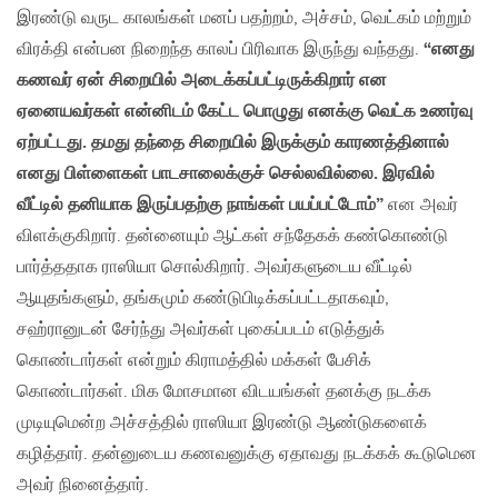
இரண்டு வருட காலங்கள் மனப் பதற்றம், அச்சம், வெட்கம் மற்றும்
விரக்தி என்பன நிறைந்த காலப் பிரிவாக இருந்து வந்தது.
“எனது
கணவர் ஏன் சிறையில் அடைக்கப்பட்டிருக்கிறார் என
ஏனையவர்கள் என்னிடம் கேட்ட பொழுது எனக்கு வெட்க உணர்வு
ஏற்பட்டது. தமது தந்தை சிறையில் இருக்கும் காரணத்தினால்
எனது பிள்ளைகள் பாடசாலைக்குச் செல்லவில்லை. இரவில்
வீட்டில் தனியாக இருப்பதற்கு நாங்கள் பயப்பட்டோம்”
என அவர்
விளக்குகிறார். தன்னையும் ஆட்கள் சந்தேகக் கண்கொண்டு
பார்த்ததாக ராஸியா சொல்கிறார். அவர்களுடைய வீட்டில்
ஆயுதங்களும், தங்கமும் கண்டுபிடிக்கப்பட்டதாகவும்,
சஹ்ரானுடன் சேர்ந்து அவர்கள் புகைப்படம் எடுத்துக்
கொண்டார்கள் என்றும் கிராமத்தில் மக்கள் பேசிக்
கொண்டார்கள். மிக மோசமான விடயங்கள் தனக்கு நடக்க
முடியுமென்ற அச்சத்தில் ராஸியா இரண்டு ஆண்டுகளைக்
கழித்தார். தன்னுடைய கணவனுக்கு ஏதாவது நடக்கக் கூடுமென
அவர் நினைத்தார்.