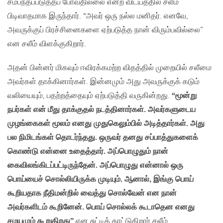
சம்பந்தப்படுத்தப் போவதில்லை என்ற விடயத்தில் சலீம்
பிடிவாதமாக இருந்தார். “அவர் ஒரு நல்ல மனிதர். எனவே,
அவருக்குப் பிரச்சினைகளை ஏற்படுத்த நான் விரும்பவில்லை”
என சலீம் விளக்குகிறார்.
அதன் பின்னர் மிகவும் ஈவிரக்கமற்ற விதத்தில் முறையில் சலீமை
அவர்கள் தாக்கினார்கள். இன்னமும் அது அவருக்குக் கடும்
வலியையும், பதற்றத்தையும் ஏற்படுத்தி வருகின்றது.
“மூன்று
நபர்கள் என் மீது தாக்குதல் நடத்தினார்கள். அவர்களுடைய
முழங்கைகள் மூலம் எனது முதுகெலும்பில் அடித்தார்கள். அது
பல நிமிடங்கள் தொடர்ந்தது. ஒருவர் தனது சப்பாத்துகளைக்
கொண்டு என்னை உதைத்தார். அப்பொழுதும் நான்
கைவிலங்கிடப்பட்டிருந்தேன். அப்பொழுது என்னால் ஒரு
பொய்யைச் சொல்லியிருக்க முடியும். ஆனால், இங்கு பொய்
கூறியதாக நீதிமன்றில் வைத்து சொல்வேன் என நான்
அவர்களிடம் கூறினேன். பொய் சொல்லக் கூடாதென எனது
சமயமும் கூறுகிறது”
என சுட்டிக் காட்டுகிறார் சலீம்.