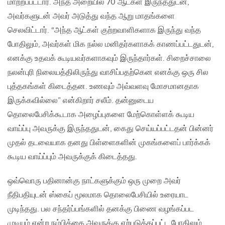
மாற்றப்பட்டார். அந்த அறையில் 70 ஆட்கள் இருந்ததுடன்,
அவர்களுடன் அவர் அடுத்து வந்த ஆறு மாதங்களை
செலவிட்டார். “அந்த ஆட்கள் குற்றவாளிகளாக இருந்து வந்த
போதிலும், அவர்கள் மிக நல்ல மனிதர்களாகக் காணப்பட்டதுடன்,
எனக்கு உதவக் கூடியவர்களாகவும் இருந்தார்கள். சிறைச்சாலை
நலன்புரி நிலையத்திலிருந்து வாசிப்பதற்கென எனக்கு ஒரு சில
புத்தகங்கள் கிடைத்தன. உணவும் அவ்வளவு மோசமானதாக
இருக்கவில்லை” என்கிறார் சலீம். தன்னுடைய
தொலைபேசிக்கூடாக அழைப்புகளை மேற்கொள்ளக் கூடிய
வாய்ப்பு அவருக்கு இருந்ததுடன், கைது செய்யப்பட்டதன் பின்னர்
முதல் தடவையாக தனது பிள்ளைகளின் முகங்களைப் பார்க்கக்
கூடிய வாய்ப்பும் அவருக்குக் கிடைத்தது.
ஒவ்வொரு பதினான்கு நாட்களுக்கும் ஒரு முறை அவர்
நீதிபதியுடன் ஸ்கைப் மூலமாக தொலைபேசியில் உரையாட
முடிந்தது. பல சந்தர்ப்பங்களில் தனக்கு பிணை வழங்கப்பட
முடியும் என்ற நம்பிக்கை அவருக்கு ஏற்படுத்தப்பட்ட போதிலும்,