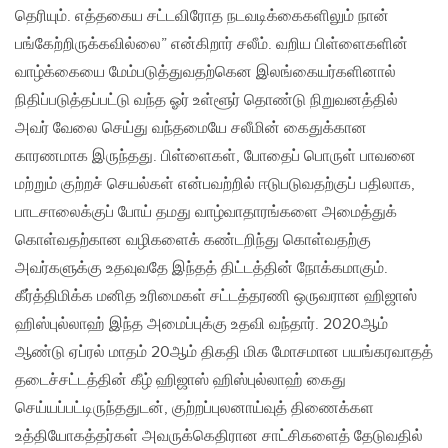
தெரியும். எத்தகைய சட்டவிரோத நடவடிக்கைகளிலும் நான்
பங்கேற்றிருக்கவில்லை” என்கிறார் சலீம். வறிய பிள்ளைகளின்
வாழ்க்கையை மேம்படுத்துவதற்கென இலங்கையர்களினால்
நிதிப்படுத்தப்பட்டு வந்த ஓர் உள்ளூர் தொண்டு நிறுவனத்தில்
அவர் வேலை செய்து வந்தமையே சலீமின் கைதுக்கான
காரணமாக இருந்தது. பிள்ளைகள், போதைப் பொருள் பாவனை
மற்றும் குற்றச் செயல்கள் என்பவற்றில் ஈடுபடுவதற்குப் பதிலாக,
பாடசாலைக்குப் போய் தமது வாழ்வாதாரங்களை அமைத்துக்
கொள்வதற்கான வழிகளைக் கண்டறிந்து கொள்வதற்கு
அவர்களுக்கு உதவுவதே இந்தத் திட்டத்தின் நோக்கமாகும்.
கீர்த்திமிக்க மனித உரிமைகள் சட்டத்தரணி ஒருவரான ஹிஜாஸ்
ஹிஸ்புல்லாஹ் இந்த அமைப்புக்கு உதவி வந்தார். 2020ஆம்
ஆண்டு ஏப்ரல் மாதம் 20ஆம் திகதி மிக மோசமான பயங்கரவாதத்
தடைச்சட்டத்தின் கீழ் ஹிஜாஸ் ஹிஸ்புல்லாஹ் கைது
செய்யப்பட்டிருந்ததுடன், குற்றப்புலனாய்வுத் திணைக்கள
உத்தியோகத்தர்கள் அவருக்கெதிரான சாட்சிகளைத் தேடுவதில்