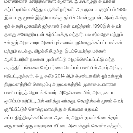
மன்னாரைச் சேர்ந்தவர்கள்; ஆனால், இப்பொழுது அவர்கள்
கற்பிட்டியில் வசித்து வருகின்றார்கள். அவருடைய குடும்பம் 1985
இல் படகு மூலம் இந்தியாவுக்கு தப்பிச் சென்றதுடன், அவர் அங்கு
ஓர் அகதி முகாமில் ஐந்தாண்டுகள் வாழ்ந்தார். 1990இல் அவர்
தனது சகோதரியுடன் கற்பிட்டிக்கு வந்தார். பல சர்வதேச மற்றும்
உள்ளூர் அரச சாரா அமைப்புக்களால் புறமொதுக்கப்பட்ட மக்கள்
மற்றும் வடக்கு, கிழக்கிலிருந்து இடம்பெயர்ந்த மக்கள்
ஆகியோரின் நலனை முன்னிட்டு அமுல்செய்யப்பட்டு வந்த
கருத்திட்டங்களை மேற்பார்வை செய்யும் பணியில் அவர் அங்கு
ஈடுபட்டிருந்தார். அபூ சலீம் 2014 ஆம் ஆண்டளவில் ஓர் உள்ளூர்
நிறுவனத்தின் கொழும்பு அலுவலகத்தில் முகாமையாளராக
பணியாற்றத் தொடங்கினார். அதேவேளையில், அவருடைய
குடும்பம் கற்பிட்டியில் வசித்து வந்தது. தொழில்கள் மூலம் அவர்
குறிப்பிட்டுச் சொல்லுமளவுக்கு அதிகமாக எதுவும்
சம்பாதித்திருக்கவில்லை. ஆனால், அதன் மூலம் கிடைக்கும்
வருமானம் ஒரு சாதாரண வீட்டை அமைத்துக் கொள்வதற்கும்,