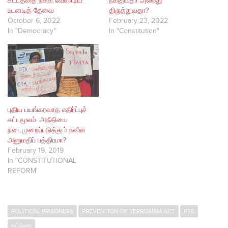
சட்டத்தை நீக்க வேண்டிய
நீக்குவதா அல்லது
உடனடித் தேவை
திருத்துவதா?
October 6, 2022
February 23, 2022
In "Democracy"
In "Constitution"
புதிய பயங்கரவாத எதிர்ப்புச்
சட்டமூலம்: அநீதியை
நடைமுறைப்படுத்தும் நவீன
அனுமதிப் பத்திரமா?
February 19, 2019
In "CONSTITUTIONAL
REFORM"
POLITICAL PRISONERS
PREVENTION OF TERRORISM ACT
PTA
கட்டுரை