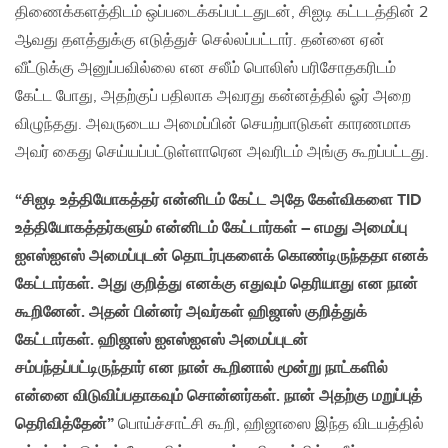
திணைக்களத்திடம் ஒப்படைக்கப்பட்டதுடன், சிஐடி கட்டடத்தின் 2
ஆவது தளத்துக்கு எடுத்துச் செல்லப்பட்டார். தன்னை ஏன்
வீட்டுக்கு அனுப்பவில்லை என சலீம் பொலிஸ் பரிசோதகரிடம்
கேட்ட போது, அதற்குப் பதிலாக அவரது கன்னத்தில் ஓர் அறை
விழுந்தது. அவருடைய அமைப்பின் செயற்பாடுகள் காரணமாக
அவர் கைது செய்யப்பட்டுள்ளாரென அவரிடம் அங்கு கூறப்பட்டது.
“சிஐடி உத்தியோகத்தர் என்னிடம் கேட்ட அதே கேள்விகளை TID
உத்தியோகத்தர்களும் என்னிடம் கேட்டார்கள் – எமது அமைப்பு
ஐஎஸ்ஐஎஸ் அமைப்புடன் தொடர்புகளைக் கொண்டிருந்ததா எனக்
கேட்டார்கள். அது குறித்து எனக்கு எதுவும் தெரியாது என நான்
கூறினேன். அதன் பின்னர் அவர்கள் ஹிஜாஸ் குறித்துக்
கேட்டார்கள். ஹிஜாஸ் ஐஎஸ்ஐஎஸ் அமைப்புடன்
சம்பந்தப்பட்டிருந்தார் என நான் கூறினால் மூன்று நாட்களில்
என்னை விடுவிப்பதாகவும் சொன்னர்கள். நான் அதற்கு மறுப்புத்
தெரிவித்தேன்”
பொய்ச்சாட்சி கூறி, ஹிஜாஸை இந்த விடயத்தில்