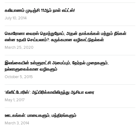
கலியாணம் முடிஞ்சி 11ஆம் நாள் எய்ட்ஸ்!
July 10, 2014
கொரோனா வைரஸ் தொற்றுநோய், அதன் தாக்கங்கள் மற்றும் நீங்கள்
என்ன உதவி செய்யலாம்?: சுருக்கமான வழிகாட்டுதல்கள்
March 25, 2020
இலங்கையின் உள்ளூராட்சி அமைப்பும், தேர்தல் முறைகளும்,
நல்லாளுகைக்கான வழிகளும்
October 5, 2015
‘கிளிட்டோரிஸ்’: ஆப்பிரிக்காவிலிருந்து ஆசியா வரை
May 1, 2017
ஊடகங்கள்: மாயைகளும், மந்திரங்களும்
March 3, 2014