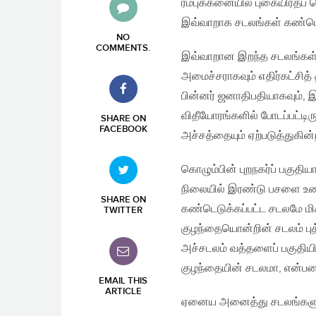
ரம்புக்கனையில் புகையிரதப்
இவ்வாறாக சடலங்கள் கண்டெட
NO
COMMENTS
.
இவ்வாறான இறந்த சடலங்கள்
அமைச்சராகவும் எதிர்கட்சித
பின்னர் ஜனாதிபதியாகவும், இ
விதீயோரங்களில் போடப்பட்ட
SHARE ON
FACEBOOK
அச்சத்தையும் ஏற்படுத்துகின
கொழும்பின் புறநகர்ப் பகுதி
நிலையில் இரண்டு பசளை உறைக
SHARE ON
கண்டெடுக்கப்பட்ட சடலமே ம
TWITTER
குழந்தையொன்றின் சடலம் புத
அச்சடலம் வத்தளைப் பகுதியி
குழந்தையின் சடலமா, என்பதை
EMAIL THIS
ARTICLE
ஏனைய அனைத்து சடலங்களும்