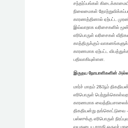
சந்தர்ப்பங்கள் கிடைக்காமை
நிலைமைகள் தோற்றுவிக்கப்ப
காரணத்தினால் ஏற்பட்ட முர
இவ்வாறாக வரிசைகளில் மூன்
எரிபொருள் வரிசைகள் வீதிக
காத்திருக்கும் வாகனங்களு
காரணமாக ஏற்பட்ட விபத்துக்
பதிவாகியுள்ளன.
இருதய நோயாளிகளின் அல்லத
மார்ச் மாதம் 28ஆம் திகதியன
எரிபொருள் பெற்றுக்கொள்வதற
காரணமாக வைத்தியசாலைக்கு 
திகதியன்று தங்கொட்டுவை – 
பஸ்ஸுக்கு எரிபொருள் நிரப்ப
வயதுடைய சாரதி ஒருவர் மரணித