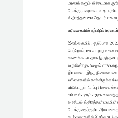
மரணங்களும் விசேடமாக குறிப
அடக்குமுறைகளானது, புதிய 
ஸ்திரத்தன்மை தொடர்பாக வழ
வரிசைகளில் ஏற்படும் மரணங
இலங்கையில், குறிப்பாக 20
பெற்றோல், டீசல் மற்றும் ச
காணக்கூடியதாக இருந்தன. 
வருகின்றது, மேலும் எரிபொர
இயலாமை இந்த நிலைமையை மி
வரிசைகளில் காத்திருக்க வேண
எரிபொருள் நிரப்பு நிலையங்
சம்பவங்களும் சமூக வலைத்
அரசியல் ஸ்திரத்தன்மையின்மை,
அடக்குவதற்குரிய அரசாங்கத்
கடற்கரைகளில் இறந்த உடல்