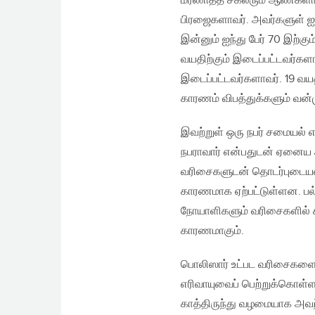
மரணித்த சகலரும் ஆண்களாவர
பிரஜைகளாவர். அவர்களுள் ஐந்
இன்னும் ஐந்து பேர் 70 இற்கு
வயதிற்கும் இடைப்பட்டவர்களா
இடைப்பட்டவர்களாவர். 19 வய
காரணம் விபத்துக்களும் வன்
இவற்றுள் ஒரு நபர் சமையல்
நபராவார் என்பதுடன் ஏனைய 
வரிசைகளுடன் தொடர்புடையவர
காரணமாக ஏற்பட்டுள்ளன. பல்வே
நோயாளிகளும் வரிசைகளில் க
காரணமாகும்.
பொலிஸார் உட்பட வரிசைகளைப
எரிவாயுவைப் பெற்றுக்கொள்
காத்திருந்து வழமையாக அவற