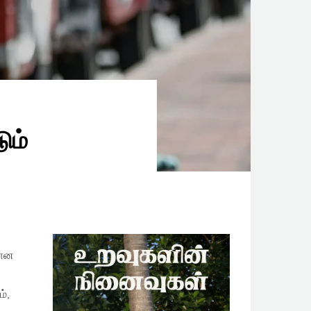
ும்
பான
்,