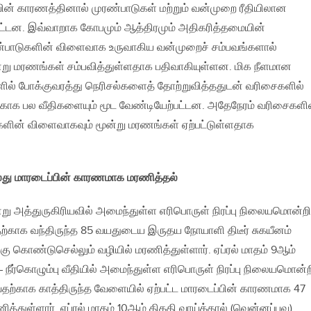
யின் காரணத்தினால் முரண்பாடுகள் மற்றும் வன்முறை ரீதியிலான
ட்டன. இவ்வாறாக கோபமும் ஆத்திரமும் அதிகரித்தமையின்
ண்பாடுகளின் விளைவாக உருவாகிய வன்முறைச் சம்பவங்களால்
று மரணங்கள் சம்பவித்துள்ளதாக பதிவாகியுள்ளன. மிக நீளமான
ளில் போக்குவரத்து நெரிசல்களைத் தோற்றுவித்ததுடன் வரிசைகளில்
க்காக பல வீதிகளையும் மூட வேண்டியேற்பட்டன. அதேநேரம் வரிசைகளி
களின் விளைவாகவும் மூன்று மரணங்கள் ஏற்பட்டுள்ளதாக
ு மாரடைப்பின் காரணமாக மரணித்தல்
்று அத்துருகிரியவில் அமைந்துள்ள எரிபொருள் நிரப்பு நிலையமொன்றி
்காக வந்திருந்த 85 வயதுடைய இருதய நோயாளி திடீர் சுகயீனம்
கொண்டுசெல்லும் வழியில் மரணித்துள்ளார். ஏப்ரல் மாதம் 9ஆம்
நீர்கொழும்பு வீதியில் அமைந்துள்ள எரிபொருள் நிரப்பு நிலையமொன்ற
ுவதற்காக காத்திருந்த வேளையில் ஏற்பட்ட மாரடைப்பின் காரணமாக 47
்துள்ளார். ஏப்ரல் மாதம் 10ஆம் திகதி வாய்க்கால் (வென்னப்புவ)