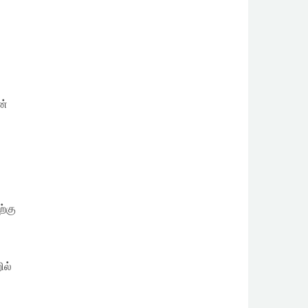
ன்
ற்கு
ில்