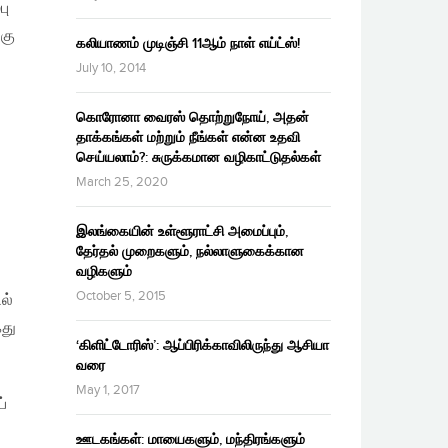
பு
்கு
கலியாணம் முடிஞ்சி 11ஆம் நாள் எய்ட்ஸ்!
July 10, 2014
கொரோனா வைரஸ் தொற்றுநோய், அதன்
தாக்கங்கள் மற்றும் நீங்கள் என்ன உதவி
செய்யலாம்?: சுருக்கமான வழிகாட்டுதல்கள்
March 25, 2020
இலங்கையின் உள்ளூராட்சி அமைப்பும்,
தேர்தல் முறைகளும், நல்லாளுகைக்கான
வழிகளும்
October 5, 2015
ல்
ைது
‘கிளிட்டோரிஸ்’: ஆப்பிரிக்காவிலிருந்து ஆசியா
வரை
May 1, 2017
்
ஊடகங்கள்: மாயைகளும், மந்திரங்களும்