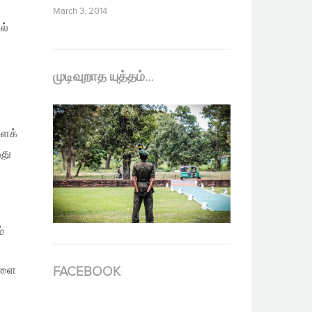
March 3, 2014
ல்
முடிவுறாத யுத்தம்…
ளைக்
்து
்
ுகளை
FACEBOOK