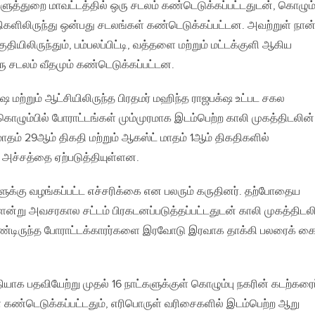
த்துறை மாவட்டத்தில் ஒரு சடலம் கண்டெடுக்கப்பட்டதுடன், கொழும்
திகளிலிருந்து ஒன்பது சடலங்கள் கண்டெடுக்கப்பட்டன. அவற்றுள் நான
யிலிருந்தும், பம்பலப்பிட்டி, வத்தளை மற்றும் மட்டக்குளி ஆகிய
ு சடலம் வீதமும் கண்டெடுக்கப்பட்டன.
 மற்றும் ஆட்சியிலிருந்த பிரதமர் மஹிந்த ராஜபக்‌ஷ உட்பட சகல
ொழும்பில் போராட்டங்கள் மும்முரமாக இடம்பெற்ற காலி முகத்திடலின்
ம் 29ஆம் திகதி மற்றும் ஆகஸ்ட் மாதம் 1ஆம் திகதிகளில்
 அச்சத்தை ஏற்படுத்தியுள்ளன.
களுக்கு வழங்கப்பட்ட எச்சரிக்கை என பலரும் கருதினர். தற்போதைய
ன்று அவசரகால சட்டம் பிரகடனப்படுத்தப்பட்டதுடன் காலி முகத்திடலி
கொண்டிருந்த போராட்டக்காரர்களை இரவோடு இரவாக தாக்கி பலரைக் க
யாக பதவியேற்று முதல் 16 நாட்களுக்குள் கொழும்பு நகரின் கடற்கரைப
் கண்டெடுக்கப்பட்டதும், எரிபொருள் வரிசைகளில் இடம்பெற்ற ஆறு