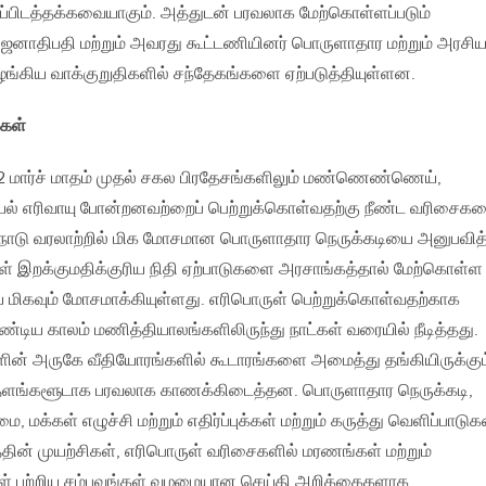
்பிடத்தக்கவையாகும். அத்துடன் பரவலாக மேற்கொள்ளப்படும்
ஜனாதிபதி மற்றும் அவரது கூட்டணியினர் பொருளாதார மற்றும் அரசிய
ங்கிய வாக்குறுதிகளில் சந்தேகங்களை ஏற்படுத்தியுள்ளன.
்கள்
22 மார்ச் மாதம் முதல் சகல பிரதேசங்களிலும் மண்ணெண்ணெய்,
மையல் எரிவாயு போன்றனவற்றைப் பெற்றுக்கொள்வதற்கு நீண்ட வரிசைக
நாடு வரலாற்றில் மிக மோசமான பொருளாதார நெருக்கடியை அனுபவித
ுள் இறக்குமதிக்குரிய நிதி ஏற்பாடுகளை அரசாங்கத்தால் மேற்கொள்ள
கவும் மோசமாக்கியுள்ளது. எரிபொருள் பெற்றுக்கொள்வதற்காக
்டிய காலம் மணித்தியாலங்களிலிருந்து நாட்கள் வரையில் நீடித்தது.
களின் அருகே வீதியோரங்களில் கூடாரங்களை அமைத்து தங்கியிருக்கும
தளங்களூடாக பரவலாக காணக்கிடைத்தன. பொருளாதார நெருக்கடி,
 மக்கள் எழுச்சி மற்றும் எதிர்ப்புக்கள் மற்றும் கருத்து வெளிப்பாட
தின் முயற்சிகள், எரிபொருள் வரிசைகளில் மரணங்கள் மற்றும்
கள் பற்றிய சம்பவங்கள் வழமையான செய்தி அறிக்கைகளாக