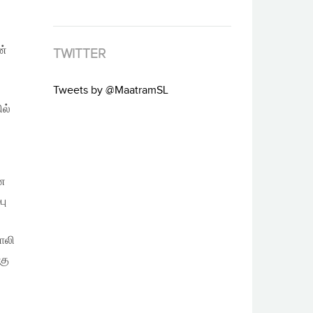
ன்
TWITTER
Tweets by @MaatramSL
ில்
ளன
பு
ாலி
கு