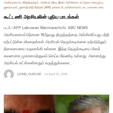
அரசியலமைப்பு சீர்த்திருத்தம்
,
அரசியல் தீர்வு
,
இனப் பிரச்சினை
,
கட்டுரை
,
கொழும்பு
,
ஜனநாயகம்
,
ஜனாதிபதித் தேர்தல் 2015
,
நல்லாட்சி
,
நல்லிணக்கம்
,
வட மாகாண சபை
கூட்டணி அரசியலின் புதிய பாடங்கள்
படம் | AFP, Lakruwan Wanniarachchi, ABC NEWS
அரசியலமைப்பிற்கான 19ஆவது திருத்தத்தை அங்கீகரிப்பது பற்றி
ஏற்பட்டுள்ள விவாதங்கள் அரசியல் நெருக்கடிகளை ஏற்படுத்தும்
நிலைமையை உருவாக்கி உள்ளன. இந்த நெருக்கடியை மிகக்
கவனமாக முகாமைத்துவம் செய்ய வேண்டி உள்ளது. அனைத்து
அரசியல் கட்சிகளினதும் கருத்துக்களை…
LIONEL GURUGE
on
April 10, 2015