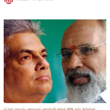
கட்டுரை
,
கொழும்பு
,
ஜனநாயகம்
,
ஜனாதிபதித் தேர்தல் 2015
,
தமிழ்
,
தேர்தல்கள்
,