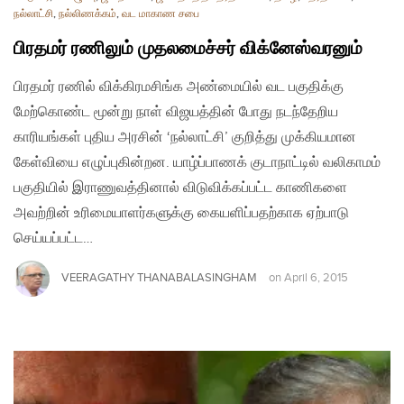
நல்லாட்சி
,
நல்லிணக்கம்
,
வட மாகாண சபை
பிரதமர் ரணிலும் முதலமைச்சர் விக்னேஸ்வரனும்
பிரதமர் ரணில் விக்கிரமசிங்க அண்மையில் வட பகுதிக்கு
மேற்கொண்ட மூன்று நாள் விஜயத்தின் போது நடந்தேறிய
காரியங்கள் புதிய அரசின் ‘நல்லாட்சி’ குறித்து முக்கியமான
கேள்வியை எழுப்புகின்றன. யாழ்ப்பாணக் குடாநாட்டில் வலிகாமம்
பகுதியில் இராணுவத்தினால் விடுவிக்கப்பட்ட காணிகளை
அவற்றின் உரிமையாளர்களுக்கு கையளிப்பதற்காக ஏற்பாடு
செய்யப்பட்ட…
VEERAGATHY THANABALASINGHAM
on
April 6, 2015