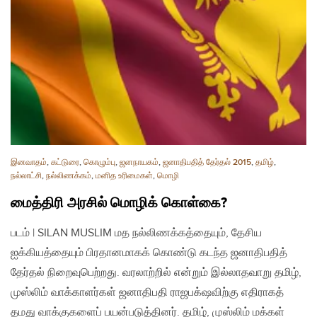
இனவாதம்
,
கட்டுரை
,
கொழும்பு
,
ஜனநாயகம்
,
ஜனாதிபதித் தேர்தல் 2015
,
தமிழ்
,
நல்லாட்சி
,
நல்லிணக்கம்
,
மனித உரிமைகள்
,
மொழி
மைத்திரி அரசில் மொழிக் கொள்கை?
படம் | SILAN MUSLIM மத நல்லிணக்கத்தையும், தேசிய
ஐக்கியத்தையும் பிரதானமாகக் கொண்டு கடந்த ஜனாதிபதித்
தேர்தல் நிறைவுபெற்றது. வரலாற்றில் என்றும் இல்லாதவாறு தமிழ்,
முஸ்லிம் வாக்காளர்கள் ஜனாதிபதி ராஜபக்‌ஷவிற்கு எதிராகத்
தமது வாக்குகளைப் பயன்படுத்தினர். தமிழ், முஸ்லிம் மக்கள்