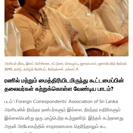
அரசியல் தீர்வு
,
இனப் பிரச்சினை
,
கட்டுரை
,
கொழும்பு
,
ஜனநாயகம்
,
ஜனாதிபதித் தேர்தல்
2015
,
தமிழ்
,
தமிழ்த் தேசியம்
,
தேர்தல்கள்
,
நல்லாட்சி
ரணில் மற்றும் மைத்திரியிடமிருந்து கூட்டமைப்பின்
தலைவர்கள் கற்றுக்கொள்ள வேண்டிய பாடம்?
படம் | Foreign Correspondents’ Association of Sri Lanka
அரசியலில் நிரந்தர நண்பர்களும் இல்லை, நிரந்தர எதிரிகளும்
இல்லையென்று ஒரு புகழ்பெற்ற கூற்றுண்டு. இந்தக் கூற்றானது
அதன் பிரயோகத்தில் சாதாரணமாக தெரிந்தாலும் கூட