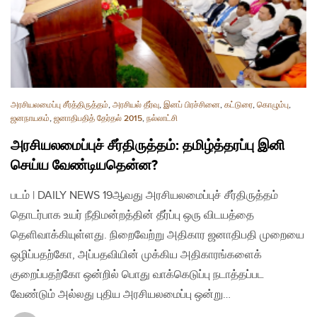
அரசியலமைப்பு சீர்த்திருத்தம்
,
அரசியல் தீர்வு
,
இனப் பிரச்சினை
,
கட்டுரை
,
கொழும்பு
,
ஜனநாயகம்
,
ஜனாதிபதித் தேர்தல் 2015
,
நல்லாட்சி
அரசியலமைப்புச் சீர்திருத்தம்: தமிழ்த்தரப்பு இனி
செய்ய வேண்டியதென்ன?
படம் | DAILY NEWS 19ஆவது அரசியலமைப்புச் சீர்திருத்தம்
தொடர்பாக உயர் நீதிமன்றத்தின் தீர்ப்பு ஒரு விடயத்தை
தெளிவாக்கியுள்ளது. நிறைவேற்று அதிகார ஜனாதிபதி முறையை
ஒழிப்பதற்கோ, அப்பதவியின் முக்கிய அதிகாரங்களைக்
குறைப்பதற்கோ ஒன்றில் பொது வாக்கெடுப்பு நடாத்தப்பட
வேண்டும் அல்லது புதிய அரசியலமைப்பு ஒன்று…