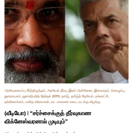
அரசியலமைப்பு சீர்த்திருத்தம்
,
அரசியல் தீர்வு
,
இனப் பிரச்சினை
,
இனவாதம்
,
கொழும்பு
,
ஜனநாயகம்
,
ஜனாதிபதித் தேர்தல் 2015
,
தமிழ்
,
தமிழ்த் தேசியம்
,
நல்லாட்சி
,
நல்லிணக்கம்
,
மனித உரிமைகள்
,
வட மாகாண சபை
,
வடக்கு-கிழக்கு
(வீடியோ) | “சர்ச்சைக்குத் தீர்வுகாண
விக்னேஸ்வரனால் முடியும்”