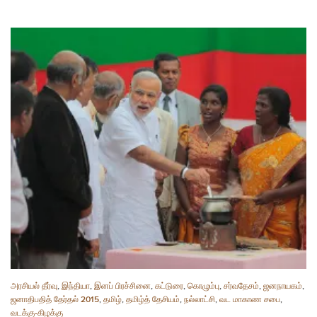
அரசியல் தீர்வு
,
இந்தியா
,
இனப் பிரச்சினை
,
கட்டுரை
,
கொழும்பு
,
சர்வதேசம்
,
ஜனநாயகம்
,
ஜனாதிபதித் தேர்தல் 2015
,
தமிழ்
,
தமிழ்த் தேசியம்
,
நல்லாட்சி
,
வட மாகாண சபை
,
வடக்கு-கிழக்கு