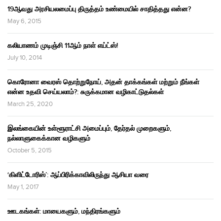
19ஆவது அரசியலமைப்பு திருத்தம் உண்மையில் சாதித்தது என்ன?
May 6, 2015
கலியாணம் முடிஞ்சி 11ஆம் நாள் எய்ட்ஸ்!
July 10, 2014
கொரோனா வைரஸ் தொற்றுநோய், அதன் தாக்கங்கள் மற்றும் நீங்கள்
என்ன உதவி செய்யலாம்?: சுருக்கமான வழிகாட்டுதல்கள்
March 25, 2020
இலங்கையின் உள்ளூராட்சி அமைப்பும், தேர்தல் முறைகளும்,
நல்லாளுகைக்கான வழிகளும்
October 5, 2015
‘கிளிட்டோரிஸ்’: ஆப்பிரிக்காவிலிருந்து ஆசியா வரை
May 1, 2017
ஊடகங்கள்: மாயைகளும், மந்திரங்களும்