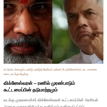
கட்டுரை
,
கொழும்பு
,
தமிழ்
,
தமிழ்த் தேசியம்
,
நல்லாட்சி
,
நல்லிணக்கம்
,
வட மாகாண
சபை
,
வடக்கு-கிழக்கு
விக்னேஸ்வரன் – ரணில் முரண்பாடும்
கூட்டமைப்பின் தடுமாற்றமும்
வடக்கு முதலமைச்சர் விக்னேஸ்வரன் கூட்டமைப்பின் அரசியல்
அணுகுமுறைகளிலிருந்து தனித்தும் தனிமைப்பட்டும்