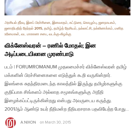
அரசியல் தீர்வு
,
இனப் பிரச்சினை
,
இனவாதம்
,
கட்டுரை
,
கொழும்பு
,
ஜனநாயகம்
,
ஜனாதிபதித் தேர்தல் 2015
,
தமிழ்
,
தமிழ்த் தேசியம்
,
நல்லாட்சி
,
நல்லிணக்கம்
,
மனித
உரிமைகள்
,
வட மாகாண சபை
,
வடக்கு-கிழக்கு
விக்னேஸ்வரன் – ரணில் மோதல்; இன
அடிப்படையிலான முரண்பாடு
படம் | FORUMROMANUM முதலமைச்சர் விக்னேஸ்வரன் தமிழ்
மக்களின் பிரச்சினைகளை எடுத்துக் கூறி வருகின்றார்.
இலங்கை சுதந்திரமடைந்த காலத்தில் இருந்து தமிழர்களுக்கு
குறிப்பாக சிங்களம் அல்லாத சமூகங்களுக்கு அநீதி
இழைக்கப்பட்டிருக்கின்றது என்பது அவருடைய கருத்து.
2001ஆம் ஆண்டு உயர் நீதிமன்ற நீதியரசராக பதவியேற்ற போது…
A.NIXON
on
March 30, 2015