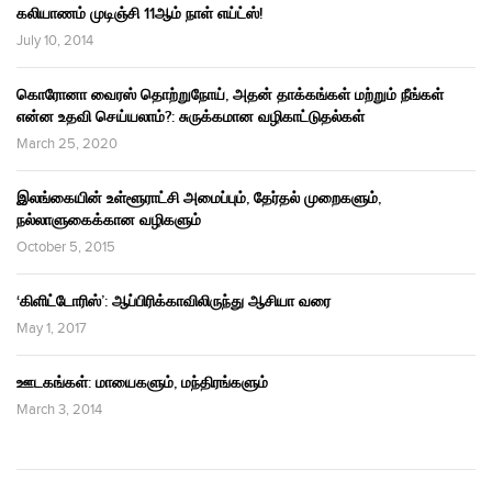
கலியாணம் முடிஞ்சி 11ஆம் நாள் எய்ட்ஸ்!
July 10, 2014
கொரோனா வைரஸ் தொற்றுநோய், அதன் தாக்கங்கள் மற்றும் நீங்கள்
என்ன உதவி செய்யலாம்?: சுருக்கமான வழிகாட்டுதல்கள்
March 25, 2020
இலங்கையின் உள்ளூராட்சி அமைப்பும், தேர்தல் முறைகளும்,
நல்லாளுகைக்கான வழிகளும்
October 5, 2015
‘கிளிட்டோரிஸ்’: ஆப்பிரிக்காவிலிருந்து ஆசியா வரை
May 1, 2017
ஊடகங்கள்: மாயைகளும், மந்திரங்களும்
March 3, 2014