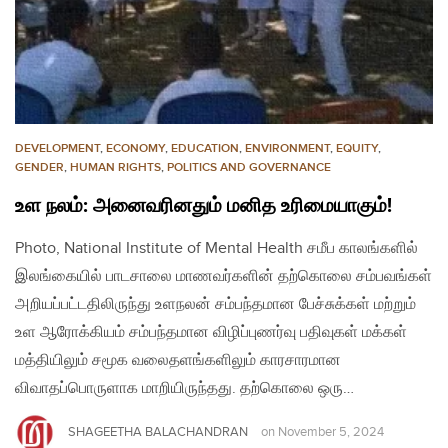
DEVELOPMENT
,
ECONOMY
,
EDUCATION
,
ENVIRONMENT
,
EQUITY
,
GENDER
,
HUMAN RIGHTS
,
POLITICS AND GOVERNANCE
உள நலம்: அனைவரினதும் மனித உரிமையாகும்!
Photo, National Institute of Mental Health சமீப காலங்களில்
இலங்கையில் பாடசாலை மாணவர்களின் தற்கொலை சம்பவங்கள்
அறியப்பட்டதிலிருந்து உளநலன் சம்பந்தமான பேச்சுக்கள் மற்றும்
உள ஆரோக்கியம் சம்பந்தமான விழிப்புணர்வு பதிவுகள் மக்கள்
மத்தியிலும் சமூக வலைதளங்களிலும் காரசாரமான
விவாதப்பொருளாக மாறியிருந்தது. தற்கொலை ஒரு…
SHAGEETHA BALACHANDRAN
on
November 5, 2024