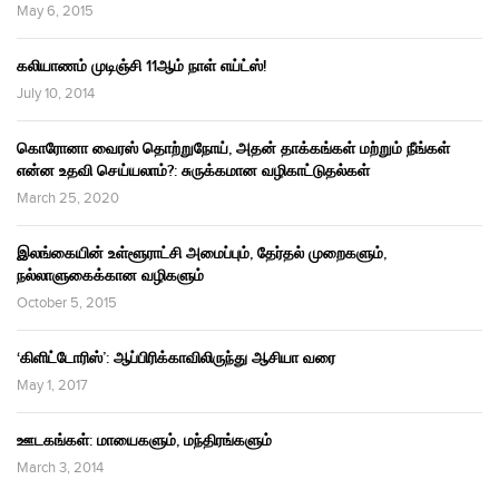
May 6, 2015
கலியாணம் முடிஞ்சி 11ஆம் நாள் எய்ட்ஸ்!
July 10, 2014
கொரோனா வைரஸ் தொற்றுநோய், அதன் தாக்கங்கள் மற்றும் நீங்கள்
என்ன உதவி செய்யலாம்?: சுருக்கமான வழிகாட்டுதல்கள்
March 25, 2020
இலங்கையின் உள்ளூராட்சி அமைப்பும், தேர்தல் முறைகளும்,
நல்லாளுகைக்கான வழிகளும்
October 5, 2015
‘கிளிட்டோரிஸ்’: ஆப்பிரிக்காவிலிருந்து ஆசியா வரை
May 1, 2017
ஊடகங்கள்: மாயைகளும், மந்திரங்களும்
March 3, 2014