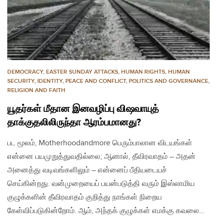
DEMOCRACY
,
EASTER SUNDAY ATTACKS
,
HUMAN RIGHTS
,
HUMAN
SECURITY
,
IDENTITY
,
PEACE AND CONFLICT
,
POLITICS AND GOVERNANCE
,
RELIGION AND FAITH
யூதர்கள் மீதான இனவழிப்பு விஷவாயுத்
தாக்குதலிலிருந்தா ஆரம்பமானது?
பட மூலம், Motherhoodandmore பெரும்பாலான விடயங்கள்
என்னை பயமுறுத்துவதில்லை; ஆனால், தீவிரவாதம் – அதன்
அனைத்து வடிவங்களிலும் – என்னைப் பீதியடையச்
செய்கின்றது. வன்முறையைப் பயன்படுத்தி வரும் இஸ்லாமிய
குழுக்களின் தீவிரவாதம் குறித்து நாங்கள் நிறைய
கேள்விப்படுகின்றோம். ஆம், அந்தக் குழுக்கள் எமக்கு கவலை…