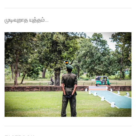
முடிவுறாத யுத்தம்…