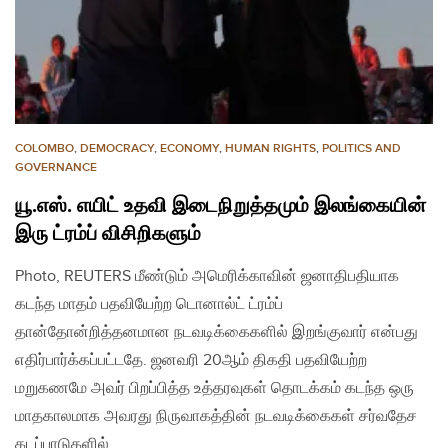
COLOMBO
,
DEMOCRACY
,
ECONOMY
,
HUMAN RIGHTS
,
POLITICS AND
GOVERNANCE
யூ.எஸ். எயிட் உதவி இடைநிறுத்தமும் இலங்கையின்
இரு ட்ரம்ப் விசிறிகளும்
Photo, REUTERS மீண்டும் அமெரிக்காவின் ஜனாதிபதியாக
கடந்த மாதம் பதவியேற்ற டொனால்ட் ட்ரம்ப்
தான்தோன்றித்தனமான நடவடிக்கைகளில் இறங்குவார் என்பது
எதிர்பார்க்கப்பட்டதே. ஜனவரி 20ஆம் திகதி பதவியேற்ற
மறுகணமே அவர் பிறப்பித்த உத்தரவுகள் தொடக்கம் கடந்த ஒரு
மாதகாலமாக அவரது நிருவாகத்தின் நடவடிக்கைகள் சர்வதேச
கடப்பாடுகளில்…