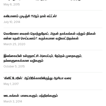
May 6, 2015
கலியாணம் முடிஞ்சி 11ஆம் நாள் எய்ட்ஸ்!
July 10, 2014
கொரோனா வைரஸ் தொற்றுநோய், அதன் தாக்கங்கள் மற்றும் நீங்கள்
என்ன உதவி செய்யலாம்?: சுருக்கமான வழிகாட்டுதல்கள்
March 25, 2020
இலங்கையின் உள்ளூராட்சி அமைப்பும், தேர்தல் முறைகளும்,
நல்லாளுகைக்கான வழிகளும்
October 5, 2015
‘கிளிட்டோரிஸ்’: ஆப்பிரிக்காவிலிருந்து ஆசியா வரை
May 1, 2017
ஊடகங்கள்: மாயைகளும், மந்திரங்களும்
March 3, 2014