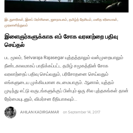
இடதுசாரிகள்
,
இனப் பிரச்சினை
,
ஜனநாயகம்
,
தமிழ்த் தேசியம்
,
மனித உரிமைகள்
,
முதலாளித்துவம்
இளைஞர்களுக்காக எம் சோக வரலாற்றை பதிவு
செய்தல்
பட மூலம், Selvaraja Rajasegar யுத்தத்தாலும் வன்முறையாலும்
நீண்டகாலமாகப் பாதிக்கப்பட்ட தமிழ் சமூகத்தின் சோக
வரலாற்றைப் பதிவு செய்வதும், பரிசோதனை செய்வதும்
எங்களுடைய முக்கியமான கடமையாகும். ஆனால், யுத்தம்
முடிந்து எட்டு வருடங்களுக்குப் பின்பும் ஒரு சில புத்தகங்கள் தான்
நேர்மையுடனும், விமர்சன ரீதியாகவும்…
AHILAN KADIRGAMAR
on
September 14, 2017