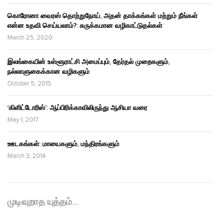
கொரோனா வைரஸ் தொற்றுநோய், அதன் தாக்கங்கள் மற்றும் நீங்கள்
என்ன உதவி செய்யலாம்?: சுருக்கமான வழிகாட்டுதல்கள்
March 25, 2020
இலங்கையின் உள்ளூராட்சி அமைப்பும், தேர்தல் முறைகளும்,
நல்லாளுகைக்கான வழிகளும்
October 5, 2015
‘கிளிட்டோரிஸ்’: ஆப்பிரிக்காவிலிருந்து ஆசியா வரை
May 1, 2017
ஊடகங்கள்: மாயைகளும், மந்திரங்களும்
March 3, 2014
முடிவுறாத யுத்தம்…