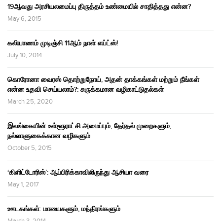
19ஆவது அரசியலமைப்பு திருத்தம் உண்மையில் சாதித்தது என்ன?
May 6, 2015
கலியாணம் முடிஞ்சி 11ஆம் நாள் எய்ட்ஸ்!
July 10, 2014
கொரோனா வைரஸ் தொற்றுநோய், அதன் தாக்கங்கள் மற்றும் நீங்கள்
என்ன உதவி செய்யலாம்?: சுருக்கமான வழிகாட்டுதல்கள்
March 25, 2020
இலங்கையின் உள்ளூராட்சி அமைப்பும், தேர்தல் முறைகளும்,
நல்லாளுகைக்கான வழிகளும்
October 5, 2015
‘கிளிட்டோரிஸ்’: ஆப்பிரிக்காவிலிருந்து ஆசியா வரை
May 1, 2017
ஊடகங்கள்: மாயைகளும், மந்திரங்களும்