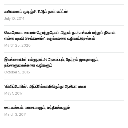
கலியாணம் முடிஞ்சி 11ஆம் நாள் எய்ட்ஸ்!
July 10, 2014
கொரோனா வைரஸ் தொற்றுநோய், அதன் தாக்கங்கள் மற்றும் நீங்கள்
என்ன உதவி செய்யலாம்?: சுருக்கமான வழிகாட்டுதல்கள்
March 25, 2020
இலங்கையின் உள்ளூராட்சி அமைப்பும், தேர்தல் முறைகளும்,
நல்லாளுகைக்கான வழிகளும்
October 5, 2015
‘கிளிட்டோரிஸ்’: ஆப்பிரிக்காவிலிருந்து ஆசியா வரை
May 1, 2017
ஊடகங்கள்: மாயைகளும், மந்திரங்களும்
March 3, 2014