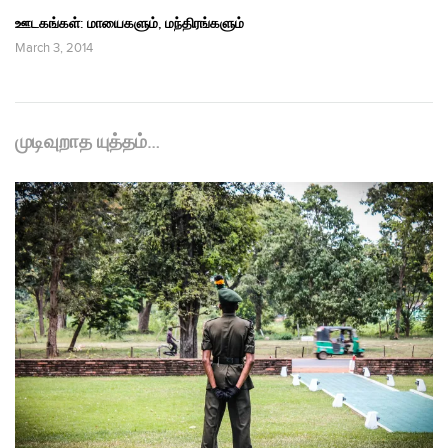
ஊடகங்கள்: மாயைகளும், மந்திரங்களும்
March 3, 2014
முடிவுறாத யுத்தம்…