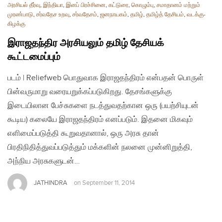
அரசியல் தீர்வு
,
இந்தியா
,
இனப் பிரச்சினை
,
கட்டுரை
,
கொழும்பு
,
சமாதானம் மற்றும்
முரண்பாடு
,
சர்வதேச உறவு
,
சர்வதேசம்
,
ஜனநாயகம்
,
தமிழ்
,
தமிழ்த் தேசியம்
,
வடக்கு-
கிழக்கு
இராஜதந்திர அரசியலும் தமிழ் தேசியக்
கூட்டமைப்பும்
படம் | Reliefweb பொதுவாக இராஜதந்திரம் என்பதன் பொருள்
பின்வருமாறு வரையறுக்கப்படுகிறது. தேசங்களுக்கு
இடையிலான பேச்சுகளை நடத்துவதற்கான ஒரு (பயற்சியுடன்
கூடிய) கலையே இராஜதந்திரம் எனப்படும். இதனை மிகவும்
எளிமைப்படுத்தி கூறுவதானால், ஒரு அரசு தான்
பிரதிநிதித்துவப்படுத்தும் மக்களின் நலனை முன்னிறுத்தி,
அந்நிய அரசுகளுடன்…
JATHINDRA
on
September 11, 2014