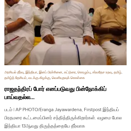
அரசியல் தீர்வு
,
இந்தியா
,
இனப் பிரச்சினை
,
கட்டுரை
,
கொழும்பு
,
சர்வதேச உறவு
,
தமிழ்
,
தமிழ்த் தேசியம்
,
வடக்கு-கிழக்கு
,
வௌியுறவுக் கொள்கை
ராஜதந்திரப் போர் எனப்படுவது பின்நோக்கிப்
பாய்வதல்ல…
படம் | AP PHOTO/Eranga Jayawardena, Firstpost இந்தியப்
பிரதமரை கூட்டமைப்பினர் சந்தித்திருக்கிறார்கள். வழமை போல
இந்தியா 13ஆவது திருத்தத்தையே தீர்வாக