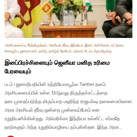
அரசியலமைப்பு சீர்த்திருத்தம்
,
அரசியல் தீர்வு
,
இந்தியா
,
இனப் பிரச்சினை
,
கட்டுரை
,
கொழும்பு
,
ஜனநாயகம்
,
தமிழ்
,
தமிழ்த் தேசியம்
,
நல்லாட்சி
,
வடக்கு-கிழக்கு
இனப்பிரச்சினையும் ஜெனீவா மனித உரிமை
பேரவையும்
படம் | ஜனாதிபதியின் உத்தியோகபூர்வ Twitter தளம்
அரசியலமைப்பில் உள்ள 13ஆவது திருத்தச்சட்டத்தை
நடைமுறைப்படுத்த விரும்பாத மஹிந்த ராஜபக்‌ஷ தலைமையிலான
அரசு அரசியல் தீர்வு ஒன்றை முன்வைப்போம் என
உறுதியளிக்கின்றது. அமெரிக்கா இந்தியா உள்ளிட்ட சர்வதே
நாடுகளும் அந்த உறுதிமொழியை நம்புகின்றன. இந்த அரசு…