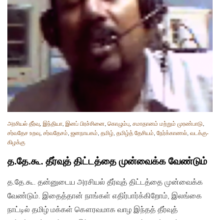
அரசியல் தீர்வு
,
இந்தியா
,
இனப் பிரச்சினை
,
கொழும்பு
,
சமாதானம் மற்றும் முரண்பாடு
,
சர்வதேச உறவு
,
சர்வதேசம்
,
ஜனநாயகம்
,
தமிழ்
,
தமிழ்த் தேசியம்
,
நேர்க்காணல்
,
வடக்கு-
கிழக்கு
த.தே.கூ. தீர்வுத் திட்டத்தை முன்வைக்க வேண்டும்
த.தே.கூ. தன்னுடைய அரசியல் தீர்வுத் திட்டத்தை முன்வைக்க
வேண்டும். இதைத்தான் நாங்கள் எதிர்பார்க்கிறோம், இலங்கை
நாட்டில் தமிழ் மக்கள் கௌரவமாக வாழ இந்தத் தீர்வுத்