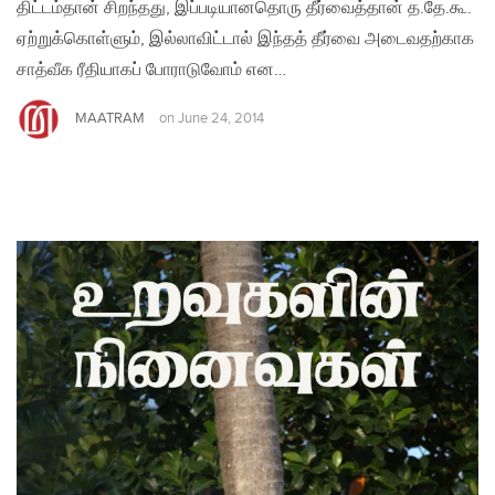
திட்டம்தான் சிறந்தது, இப்படியானதொரு தீர்வைத்தான் த.தே.கூ.
ஏற்றுக்கொள்ளும், இல்லாவிட்டால் இந்தத் தீர்வை அடைவதற்காக
சாத்வீக ரீதியாகப் போராடுவோம் என…
MAATRAM
on
June 24, 2014