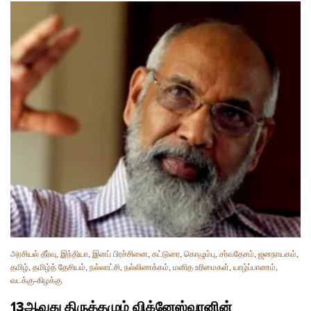
அரசியல் தீர்வு
,
இந்தியா
,
இனப் பிரச்சினை
,
கட்டுரை
,
கொழும்பு
,
சர்வதேசம்
,
ஜனநாயகம்
,
தமிழ்
,
தமிழ்த் தேசியம்
,
நல்லாட்சி
,
நல்லிணக்கம்
,
மனித உரிமைகள்
,
யாழ்ப்பாணம்
,
வடக்கு-கிழக்கு
13ஆவது திருத்தமும் விக்னேஸ்வரனின்