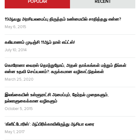
POPULAR
RECENT
19ஆவது அரசியலமைப்பு திருத்தம் உண்மையில் சாதித்தது என்ன?
May 6, 2015
கலியாணம் முடிஞ்சி 11ஆம் நாள் எய்ட்ஸ்!
July 10, 2014
கொரோனா வைரஸ் தொற்றுநோய், அதன் தாக்கங்கள் மற்றும் நீங்கள்
என்ன உதவி செய்யலாம்?: சுருக்கமான வழிகாட்டுதல்கள்
March 25, 2020
இலங்கையின் உள்ளூராட்சி அமைப்பும், தேர்தல் முறைகளும்,
நல்லாளுகைக்கான வழிகளும்
October 5, 2015
‘கிளிட்டோரிஸ்’: ஆப்பிரிக்காவிலிருந்து ஆசியா வரை
May 1, 2017