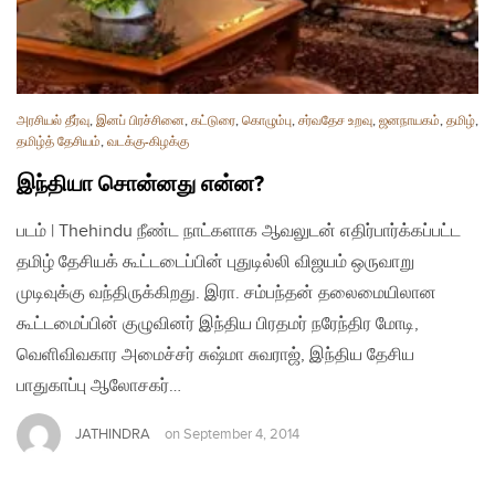
அரசியல் தீர்வு
,
இனப் பிரச்சினை
,
கட்டுரை
,
கொழும்பு
,
சர்வதேச உறவு
,
ஜனநாயகம்
,
தமிழ்
,
தமிழ்த் தேசியம்
,
வடக்கு-கிழக்கு
இந்தியா சொன்னது என்ன?
படம் | Thehindu நீண்ட நாட்களாக ஆவலுடன் எதிர்பார்க்கப்பட்ட
தமிழ் தேசியக் கூட்டடைப்பின் புதுடில்லி விஜயம் ஒருவாறு
முடிவுக்கு வந்திருக்கிறது. இரா. சம்பந்தன் தலைமையிலான
கூட்டமைப்பின் குழுவினர் இந்திய பிரதமர் நரேந்திர மோடி,
வெளிவிவகார அமைச்சர் சுஷ்மா சுவராஜ், இந்திய தேசிய
பாதுகாப்பு ஆலோசகர்…
JATHINDRA
on
September 4, 2014