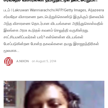
சர்வதேச விசாரணை தமிழ்நாட்டில் நடைபெறுமா?
படம் | Lakruwan Wanniarachchi/AFP/Getty Images, Aljazeera
சர்வதேச விசாரணை நடைபெற்றுக்கொண்டு இருக்கும் நிலையில்
அந்த விசாரணை தொடர்பான விடயங்களை அறிந்துகொள்வதில்
இலங்கை அரசு கூடுதல் கவனம் செலுத்தி வருகின்றது.
சாட்சியமளிப்பவர்கள் யார்? என்னென்ன விடயங்கள்
பேசப்படுகின்றன போன்ற தகவல்களை தமது இராஜதந்திரிகள்
மூலமாக…
A.NIXON
on
August 5, 2014