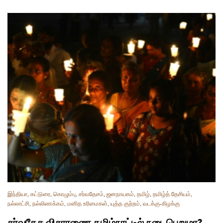
இந்தியா
,
கட்டுரை
,
கொழும்பு
,
சர்வதேசம்
,
ஜனநாயகம்
,
தமிழ்
,
தமிழ்த் தேசியம்
,
நல்லாட்சி
,
நல்லிணக்கம்
,
மனித உரிமைகள்
,
யுத்த குற்றம்
,
வடக்கு-கிழக்கு