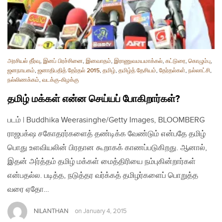
அரசியல் தீர்வு
,
இனப் பிரச்சினை
,
இனவாதம்
,
இராணுவமயமாக்கல்
,
கட்டுரை
,
கொழும்பு
,
ஜனநாயகம்
,
ஜனாதிபதித் தேர்தல் 2015
,
தமிழ்
,
தமிழ்த் தேசியம்
,
தேர்தல்கள்
,
நல்லாட்சி
,
நல்லிணக்கம்
,
வடக்கு-கிழக்கு
தமிழ் மக்கள் என்ன செய்யப் போகிறார்கள்?
படம் | Buddhika Weerasinghe/Getty Images, BLOOMBERG
ராஜபக்‌ஷ சகோதரர்களைத் தண்டிக்க வேண்டும் என்பதே தமிழ்
பொது உளவியலின் பிரதான கூறாகக் காணப்படுகிறது. ஆனால்,
இதன் அர்த்தம் தமிழ் மக்கள் மைத்திரியை நம்புகின்றார்கள்
என்பதல்ல. படித்த, நடுத்தர வர்க்கத் தமிழர்களைப் பொறுத்த
வரை ஏதோ…
NILANTHAN
on
January 4, 2015