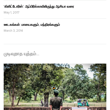
‘கிளிட்டோரிஸ்’: ஆப்பிரிக்காவிலிருந்து ஆசியா வரை
May 1, 2017
ஊடகங்கள்: மாயைகளும், மந்திரங்களும்
March 3, 2014
முடிவுறாத யுத்தம்…