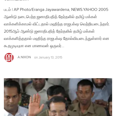
படம் | AP Photo/Eranga Jayawardena, NEWS.YAHOO 2005
ஆண்டு நடைபெற்ற ஜனாதிபதித் தேர்தலில் தமிழ் மக்கள்
வாக்களிக்காமல் விட்டதால் மஹிந்த ராஜபக்‌ஷ வெற்றியடைந்தார்.
2015ஆம் ஆண்டு ஜனாதிபதித் தேர்தலில் தமிழ் மக்கள்
வாக்களித்ததால் மஹிந்த ராஜபக்‌ஷ தோல்வியடைந்துள்ளார் என
கூறமுடியுமா என மாணவன் ஒருவர்…
A.NIXON
on
January 13, 2015