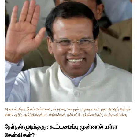
அரசியல் தீர்வு
,
இனப் பிரச்சினை
,
கட்டுரை
,
கொழும்பு
,
ஜனநாயகம்
,
ஜனாதிபதித் தேர்தல்
2015
,
தமிழ்
,
தமிழ்த் தேசியம்
,
தேர்தல்கள்
,
நல்லாட்சி
,
நல்லிணக்கம்
,
வடக்கு-கிழக்கு
தேர்தல் முடிந்தது; கூட்டமைப்பு முன்னால் உள்ள
கேள்விகள்?