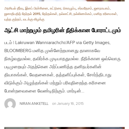
அரசியல் தீர்வு
,
இனப் பிரச்சினை
,
கட்டுரை
,
கொழும்பு
,
சர்வதேசம்
,
ஜனநாயகம்
,
ஜனாதிபதித் தேர்தல் 2015
,
தேர்தல்கள்
,
நல்லாட்சி
,
நல்லிணக்கம்
,
மனித உரிமைகள்
,
யுத்த குற்றம்
,
வடக்கு-கிழக்கு
ஆட்சி மாற்றமும் தமிழரின் நீதிக்கான போராட்டமும்
படம் | Lakruwan Wanniarachchi/AFP via Getty Images,
BLOOMBERG மனித முன்னேற்றமானது தானாகவே
நிகழ்வதுமல்ல, தவிர்க்க முடியாததுமல்ல. நீதிக்கான ஒவ்வொரு
படிமுறையும் அதற்கென அர்ப்பணித்த தனிநபர்களின்
தியாகங்கள், வேதனைகள், தத்தளிப்புக்கள், சோர்ந்திடாது
விடுக்கும் அழுத்தங்கள் மற்றும் பரிவுநிறைந்த கரிசனை
போன்றவைகளை வேண்டிநிற்கும். மார்டின்…
NIRAN ANKETELL
on
January 16, 2015