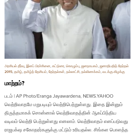
அரசியல் தீர்வு
,
இனப் பிரச்சினை
,
கட்டுரை
,
கொழும்பு
,
ஜனநாயகம்
,
ஜனாதிபதித் தேர்தல்
2015
,
தமிழ்
,
தமிழ்த் தேசியம்
,
தேர்தல்கள்
,
நல்லாட்சி
,
நல்லிணக்கம்
,
வடக்கு-கிழக்கு
மாற்றம்?
படம் | AP Photo/Eranga Jayawardena, NEWS.YAHOO
வெற்றிவாதமே மறுபடியும் வெற்றிபெற்றுள்ளது. இதை இன்னும்
திருத்தமாகக் சொன்னால் வெற்றிவாதத்தின் ஆகப்பிந்திய
வடிவம் வெற்றி பெற்றுள்ளது எனலாம். வெற்றிவாதம் எனப்படுவது
ராஜபக்‌ஷ சகோதரர்களுக்கு மட்டும் உரியதல்ல. சிங்கள பொளத்த