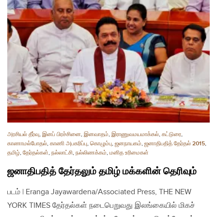
அரசியல் தீர்வு
,
இனப் பிரச்சினை
,
இனவாதம்
,
இராணுவமயமாக்கல்
,
கட்டுரை
,
காணாமல்போதல்
,
காணி அபகரிப்பு
,
கொழும்பு
,
ஜனநாயகம்
,
ஜனாதிபதித் தேர்தல் 2015
,
தமிழ்
,
தேர்தல்கள்
,
நல்லாட்சி
,
நல்லிணக்கம்
,
மனித உரிமைகள்
ஜனாதிபதித் தேர்தலும் தமிழ் மக்களின் தெரிவும்
படம் | Eranga Jayawardena/Associated Press, THE NEW
YORK TIMES தேர்தல்கள் நடைபெறுவது இலங்கையில் மிகச்