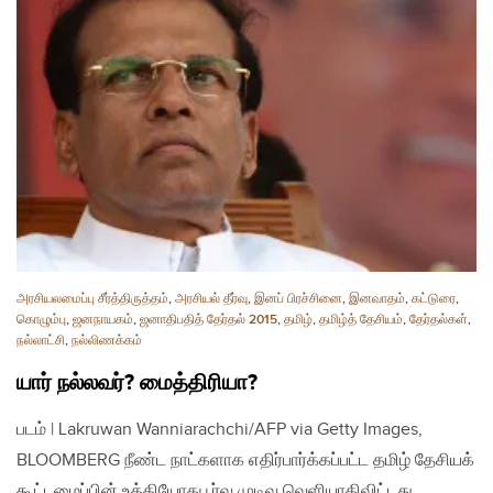
அரசியலமைப்பு சீர்த்திருத்தம்
,
அரசியல் தீர்வு
,
இனப் பிரச்சினை
,
இனவாதம்
,
கட்டுரை
,
கொழும்பு
,
ஜனநாயகம்
,
ஜனாதிபதித் தேர்தல் 2015
,
தமிழ்
,
தமிழ்த் தேசியம்
,
தேர்தல்கள்
,
நல்லாட்சி
,
நல்லிணக்கம்
யார் நல்லவர்? மைத்திரியா?
படம் | Lakruwan Wanniarachchi/AFP via Getty Images,
BLOOMBERG நீண்ட நாட்களாக எதிர்பார்க்கப்பட்ட தமிழ் தேசியக்
கூட்டமைப்பின் உத்தியோகபூர்வ முடிவு வெளியாகிவிட்டது.