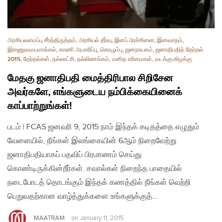
அரசியலமைப்பு சீர்த்திருத்தம்
,
அரசியல் தீர்வு
,
இனப் பிரச்சினை
,
இனவாதம்
,
இராணுவமயமாக்கல்
,
காணி அபகரிப்பு
,
கொழும்பு
,
ஜனநாயகம்
,
ஜனாதிபதித் தேர்தல்
2015
,
தேர்தல்கள்
,
நல்லாட்சி
,
நல்லிணக்கம்
,
மனித உரிமைகள்
,
வடக்கு-கிழக்கு
மேதகு ஜனாதிபதி மைத்திரிபால சிறிசேன
அவர்களே, எங்களுடைய நம்பிக்கையினைக்
காப்பாற்றுங்கள்!
படம் | FCAS ஜனவரி 9, 2015 நாம் இந்தக் கடிதத்தை எழுதும்
வேளையில், நீங்கள் இலங்கையின் 6ஆம் நிறைவேற்று
ஜனாதிபதியாகப் பதவிப் பிரமாணம் செய்து
கொண்டிருக்கின்றீர்கள். சவால்கள் நிறைந்த பாதையில்
நடைபோடத் தொடங்கும் இந்தக் கணத்தில் நீங்கள் வெற்றி
பெறுவதற்கான வாழ்த்துக்களை உங்களுக்குத்…
MAATRAM
on
January 11, 2015