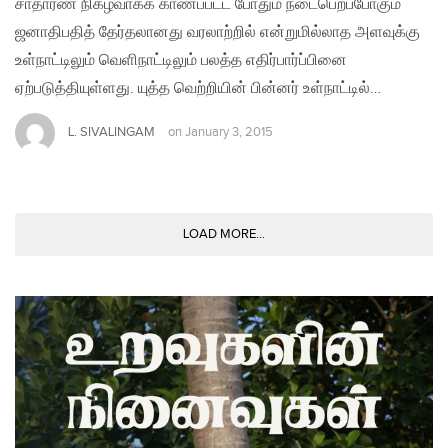
சாதாரண நிகழ்வாகக் காணப்பட்ட போதும் நடைபெறப்போகும்
ஜனாதிபதித் தேர்தலானது வரலாற்றில் என்றுமில்லாத அளவுக்கு
உள்நாட்டிலும் வெளிநாட்டிலும் பலத்த எதிர்பார்ப்பினை
ஏற்படுத்தியுள்ளது. யுத்த வெற்றியின் பின்னர் உள்நாட்டில்…
L. SIVALINGAM
on
January 3, 2015
LOAD MORE...