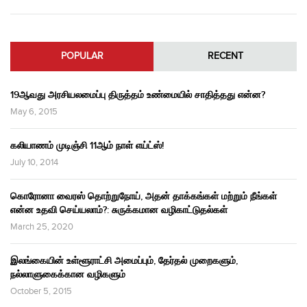
POPULAR
RECENT
19ஆவது அரசியலமைப்பு திருத்தம் உண்மையில் சாதித்தது என்ன?
May 6, 2015
கலியாணம் முடிஞ்சி 11ஆம் நாள் எய்ட்ஸ்!
July 10, 2014
கொரோனா வைரஸ் தொற்றுநோய், அதன் தாக்கங்கள் மற்றும் நீங்கள்
என்ன உதவி செய்யலாம்?: சுருக்கமான வழிகாட்டுதல்கள்
March 25, 2020
இலங்கையின் உள்ளூராட்சி அமைப்பும், தேர்தல் முறைகளும்,
நல்லாளுகைக்கான வழிகளும்
October 5, 2015