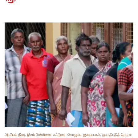
அரசியல் தீர்வு
,
இனப் பிரச்சினை
,
கட்டுரை
,
கொழும்பு
,
ஜனநாயகம்
,
ஜனாதிபதித் தேர்தல்