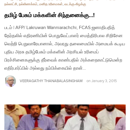
நல்லாட்சி
,
நல்லிணக்கம்
,
மனித உரிமைகள்
,
வடக்கு-கிழக்கு
தமிழ் பேசும் மக்களின் சிந்தனைக்கு…!​
படம் | AFP/ Lakruwan Wanniarachchi, FCAS ஜனாதிபதித்
தேர்தலில் எதிரணியின் பொதுவேட்பாளர் மைத்திரிபால சிறிசேன
வெற்றி பெறுவாரேயானால், அவரது தலைமையில் அமையக் கூடிய
புதிய அரசு தமிழ்பேசும் மக்களின் அரசியல் உரிமைப்
பிரச்சினைகளுக்கு தீர்வைக் காண்பதில் அக்கறைகாட்டுமென்ற
எதிர்பார்ப்பில் அல்லது நம்பிக்கையில் தான்…
VEERAGATHY THANABALASINGHAM
on
January 3, 2015