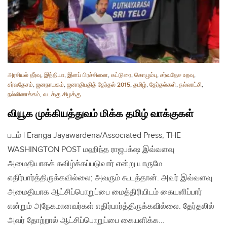
அரசியல் தீர்வு
,
இந்தியா
,
இனப் பிரச்சினை
,
கட்டுரை
,
கொழும்பு
,
சர்வதேச உறவு
,
சர்வதேசம்
,
ஜனநாயகம்
,
ஜனாதிபதித் தேர்தல் 2015
,
தமிழ்
,
தேர்தல்கள்
,
நல்லாட்சி
,
நல்லிணக்கம்
,
வடக்கு-கிழக்கு
வியூக முக்கியத்துவம் மிக்க தமிழ் வாக்குகள்
படம் | Eranga Jayawardena/Associated Press, THE
WASHINGTON POST மஹிந்த ராஜபக்‌ஷ இவ்வளவு
அமைதியாகக் கவிழ்க்கப்படுவார் என்று யாருமே
எதிர்பார்த்திருக்கவில்லை; அவரும் கூடத்தான். அவர் இவ்வளவு
அமைதியாக ஆட்சிப்பொறுப்பை மைத்திரியிடம் கையளிப்பார்
என்றும் அநேகமானவர்கள் எதிர்பார்த்திருக்கவில்லை. தேர்தலில்
அவர் தோற்றால் ஆட்சிப்பொறுப்பை கையளிக்க…