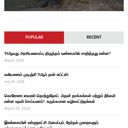
POPULAR
RECENT
19ஆவது அரசியலமைப்பு திருத்தம் உண்மையில் சாதித்தது என்ன?
May 6, 2015
கலியாணம் முடிஞ்சி 11ஆம் நாள் எய்ட்ஸ்!
July 10, 2014
கொரோனா வைரஸ் தொற்றுநோய், அதன் தாக்கங்கள் மற்றும் நீங்கள்
என்ன உதவி செய்யலாம்?: சுருக்கமான வழிகாட்டுதல்கள்
March 25, 2020
இலங்கையின் உள்ளூராட்சி அமைப்பும், தேர்தல் முறைகளும்,