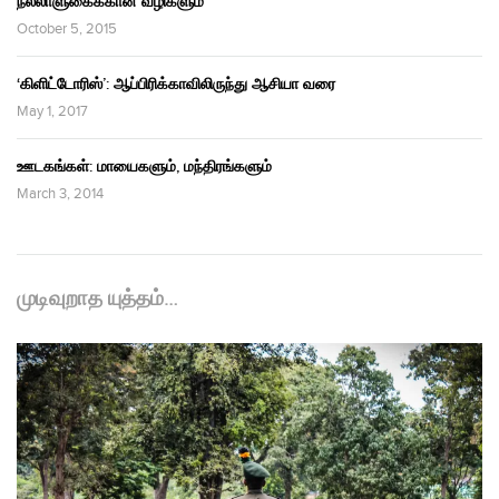
நல்லாளுகைக்கான வழிகளும்
October 5, 2015
‘கிளிட்டோரிஸ்’: ஆப்பிரிக்காவிலிருந்து ஆசியா வரை
May 1, 2017
ஊடகங்கள்: மாயைகளும், மந்திரங்களும்
March 3, 2014
முடிவுறாத யுத்தம்…