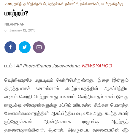
2015
,
தமிழ்
,
தமிழ்த் தேசியம்
,
தேர்தல்கள்
,
நல்லாட்சி
,
நல்லிணக்கம்
,
வடக்கு-கிழக்கு
மாற்றம்?
NILANTHAN
on
January 12, 2015
படம் |
AP Photo/Eranga Jayawardena,
NEWS.YAHOO
வெற்றிவாதமே மறுபடியும் வெற்றிபெற்றுள்ளது. இதை இன்னும்
திருத்தமாகக் சொன்னால் வெற்றிவாதத்தின் ஆகப்பிந்திய
வடிவம் வெற்றி பெற்றுள்ளது எனலாம். வெற்றிவாதம் எனப்படுவது
ராஜபக்‌ஷ சகோதரர்களுக்கு மட்டும் உரியதல்ல. சிங்கள பொளத்த
மேலாண்மைவாதத்தின் ஆகப்பிந்திய வடிவமே அது. கடந்த சுமார்
ஐந்தேமுக்கால் ஆண்டுகளாக ராஜபக்‌ஷ அதற்குத்
தலைமைதாங்கினார். ஆனால், அவருடைய தலைமையின் கீழ்