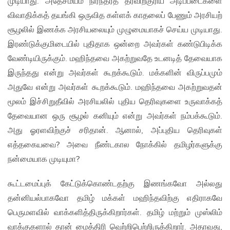
முடியாது. அதேசமயம் நிரந்தரத் தீர்விற்குரிய அடிப்படைகளை
விவாதிக்கத் தயங்கி ஒருவித கள்ளக் காதலைப் பேணும் அரசியற்
சூழலில் இணக்க அரசியலையும் முழுமையாகச் செய்ய முடியாது.
இரண்டுக்குமிடையில் புதிதாக ஒன்றை அவர்கள் கண்டுபிடிக்க
வேண்டியிருக்கும். மஹிந்தவை அகற்றுவதே உடனடித் தேவையாக
இருந்தது என்று அவர்கள் கூறக்கூடும். மக்களின் விருப்பமும்
அதுவே என்று அவர்கள் கூறக்கூடும். மஹிந்தவை அகற்றுவதன்
மூலம் இச்சிறுதீவில் அரசியலில் புதிய தெரிவுகளை உருவாக்கத்
தேவையான ஒரு சூழல் கனியும் என்று அவர்கள் நம்பக்கூடும்.
அது ஓரளவிற்குச் சரிதான். ஆனால், அப்புதிய தெரிவுகள்
எத்தகையவை? அவை நீண்டகால நோக்கில் தமிழர்களுக்கு
நன்மையாக முடியுமா?
கூட்டமைப்புக் கேட்டுக்கொண்டதற்கு இணங்கவோ அல்லது
தன்னியல்பாகவோ தமிழ் மக்கள் மஹிந்தவிற்கு எதிராகவே
பெருமளவில் வாக்களித்திருக்கிறார்கள். தமிழ் மற்றும் முஸ்லிம்
வாக்குகளால் தான் மைத்திரி வெற்றிபெற்றிருக்கிறார். அதாவது,