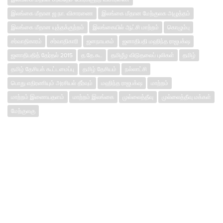
இலங்கை மீதான ஜ.நா. விசாரணை
இலங்கை மீதான மேற்குலக அழுத்தம்
இலங்கை மீதான யுத்தக்குற்றம்
இலங்கையில் ஆட்சி மாற்றம்
கொழும்பு
சர்வாதிகாரம்
சர்வாதிகாரி
ஜனநாயகம்
ஜனாதிபதி மஹிந்த ராஜபக்‌ஷ
ஜனாதிபதித் தேர்தல் 2015
த.தே.கூ.
தமிழீழ விடுதலைப் புலிகள்
தமிழ்
தமிழ் தேசியக் கூட்டமைப்பு
தமிழ் தேசியம்
நல்லாட்சி
பொது எதிரணியும் அரசியல் தீர்வும்
மஹிந்த ராஜபக்‌ஷ
மாற்றம்
மாற்றம் இணையதளம்
மாற்றம் இலங்கை
முல்லைத்தீவு
முல்லைத்தீவு மக்கள்
மேற்குலகு