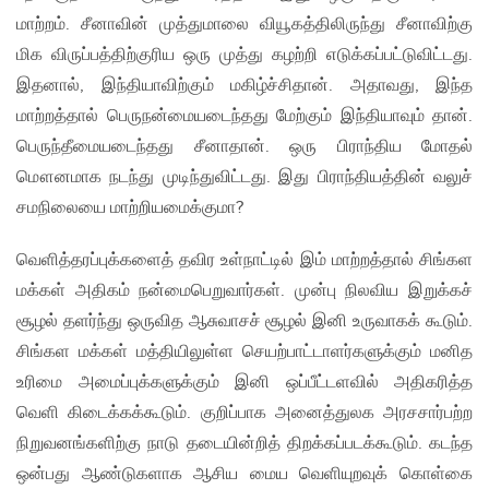
மாற்றம். சீனாவின் முத்துமாலை வியூகத்திலிருந்து சீனாவிற்கு
மிக விருப்பத்திற்குரிய ஒரு முத்து கழற்றி எடுக்கப்பட்டுவிட்டது.
இதனால், இந்தியாவிற்கும் மகிழ்ச்சிதான். அதாவது, இந்த
மாற்றத்தால் பெருநன்மையடைந்தது மேற்கும் இந்தியாவும் தான்.
பெருந்தீமையடைந்தது சீனாதான். ஒரு பிராந்திய மோதல்
மௌனமாக நடந்து முடிந்துவிட்டது. இது பிராந்தியத்தின் வலுச்
சமநிலையை மாற்றியமைக்குமா?
வெளித்தரப்புக்களைத் தவிர உள்நாட்டில் இம் மாற்றத்தால் சிங்கள
மக்கள் அதிகம் நன்மைபெறுவார்கள். முன்பு நிலவிய இறுக்கச்
சூழல் தளர்ந்து ஒருவித ஆசுவாசச் சூழல் இனி உருவாகக் கூடும்.
சிங்கள மக்கள் மத்தியிலுள்ள செயற்பாட்டாளர்களுக்கும் மனித
உரிமை அமைப்புக்களுக்கும் இனி ஒப்பீட்டளவில் அதிகரித்த
வெளி கிடைக்கக்கூடும். குறிப்பாக அனைத்துலக அரசசார்பற்ற
நிறுவனங்களிற்கு நாடு தடையின்றித் திறக்கப்படக்கூடும். கடந்த
ஒன்பது ஆண்டுகளாக ஆசிய மைய வெளியுறவுக் கொள்கை