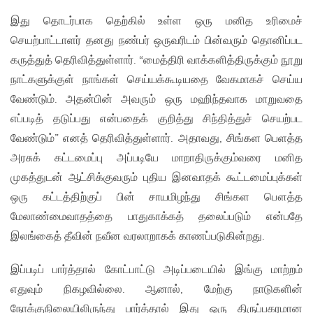
இது தொடர்பாக தெற்கில் உள்ள ஒரு மனித உரிமைச்
செயற்பாட்டாளர் தனது நண்பர் ஒருவரிடம் பின்வரும் தொனிப்பட
கருத்துத் தெரிவித்துள்ளார். “மைத்திரி வாக்களித்திருக்கும் நூறு
நாட்களுக்குள் நாங்கள் செய்யக்கூடியதை வேகமாகச் செய்ய
வேண்டும். அதன்பின் அவரும் ஒரு மஹிந்தவாக மாறுவதை
எப்படித் தடுப்பது என்பதைக் குறித்து சிந்தித்துச் செயற்பட
வேண்டும்” எனத் தெரிவித்துள்ளார். அதாவது, சிங்கள பெளத்த
அரசுக் கட்டமைப்பு அப்படியே மாறாதிருக்கும்வரை மனித
முகத்துடன் ஆட்சிக்குவரும் புதிய இனவாதக் கூட்டமைப்புக்கள்
ஒரு கட்டத்திற்குப் பின் சாயமிழந்து சிங்கள பௌத்த
மேலாண்மைவாதத்தை பாதுகாக்கத் தலைப்படும் என்பதே
இலங்கைத் தீவின் நவீன வரலாறாகக் காணப்படுகின்றது.
இப்படிப் பார்த்தால் கோட்பாட்டு அடிப்படையில் இங்கு மாற்றம்
எதுவும் நிகழவில்லை. ஆனால், மேற்கு நாடுகளின்
நோக்குநிலையிலிருந்து பார்த்தால் இது ஒரு திருப்பகரமான