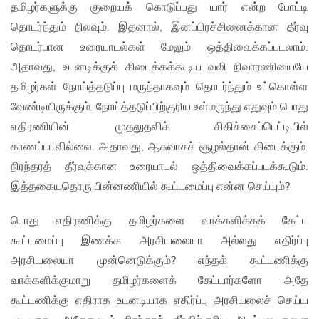
தமிழர்களுக்கு குறையக் கொடுப்பது யார் என்ற போட்டி
தொடர்ந்தும் நிலவும். இதனால், இனப்பிரச்சினைக்கான தீர்வு
தொடர்பான உரையாடல்கள் மேலும் ஒத்திவைக்கப்படலாம்.
அதாவது, உடனடிக்குக் கிடைக்கக்கூடிய வலி நிவாரணியையே
தமிழர்கள் நோய்த்தடுப்பு மருந்தாகவும் தொடர்ந்தும் உட்கொள்ள
வேண்டியிருக்கும். நோய்த்தடுப்பிற்குரிய உள்மருந்து எதுவும் பொது
எதிரணியின் முதலுதவிச் சிகிச்சைப்பெட்டியில்
காணப்படவில்லை. அதாவது, ஆசுவாசச் சூழல்தான் கிடைக்கும்.
நிரந்தரத் தீர்வுக்கான உரையாடல் ஒத்திவைக்கப்படக்கூடும்.
இத்தகையதொரு பின்னணியில் கூட்டமைப்பு என்ன செய்யும்?
பொது எதிரணிக்கு தமிழர்களை வாக்களிக்கக் கேட்ட
கூட்டமைப்பு இணக்க அரசியலையா அல்லது எதிர்ப்பு
அரசியலையா முன்னெடுக்கும்? எந்தக் கூட்டணிக்கு
வாக்களிக்குமாறு தமிழர்களைக் கேட்டார்களோ அதே
கூட்டணிக்கு எதிராக உடனடியாக எதிர்ப்பு அரசியலைச் செய்ய