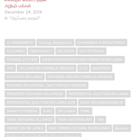
வைக்கும் போராட்டத்தில்
அழியும் மக்கள்
December 24, 2014
In "அடிப்படைவாதம்"
13 AMENDMENT
13ஆவது சீர்த்திருத்தம்
CHANDRIKA KUMARATUNGA
COLOMBO
DEMOCRACY
DICTATOR
DICTATORSHIP
FEDERAL SYSTEM
INVESTIGATION INTO WAR CRIMES IN SRI LANKA
JHU
JHU AND MAITHRIPALA SIRISENA
LTTE
MAATRAM
MAATRAM SRI LANKA
MAHINDA AND MAITHRIPALA SIRISENA
MAHINDA RAJAPAKSA - MAITHRIPALA SIRISENA
PRESIDENT MAHINDA RAJAPAKSE
PRESIDENTIAL ELECTION SRI LANKA
PRESIDENTIAL ELECTION SRI LANKA 2015
RANIL WICKRAMASINGHE
SARATH FONSEKA
SLMC
SRI LANKA
TAMIL
TAMIL NATIONAL ALLIANCE
TAMIL NATIONALISM
TNA
UNHRC ON SRI LANKA
WAR CRIMES ON TAMIL IN SRI LANKA
இலங்கை
இலங்கை மீதான சர்வதேச போர்க்குற்ற விசாரணை