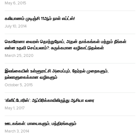
May 6, 2015
கலியாணம் முடிஞ்சி 11ஆம் நாள் எய்ட்ஸ்!
July 10, 2014
கொரோனா வைரஸ் தொற்றுநோய், அதன் தாக்கங்கள் மற்றும் நீங்கள்
என்ன உதவி செய்யலாம்?: சுருக்கமான வழிகாட்டுதல்கள்
March 25, 2020
இலங்கையின் உள்ளூராட்சி அமைப்பும், தேர்தல் முறைகளும்,
நல்லாளுகைக்கான வழிகளும்
October 5, 2015
‘கிளிட்டோரிஸ்’: ஆப்பிரிக்காவிலிருந்து ஆசியா வரை
May 1, 2017
ஊடகங்கள்: மாயைகளும், மந்திரங்களும்
March 3, 2014