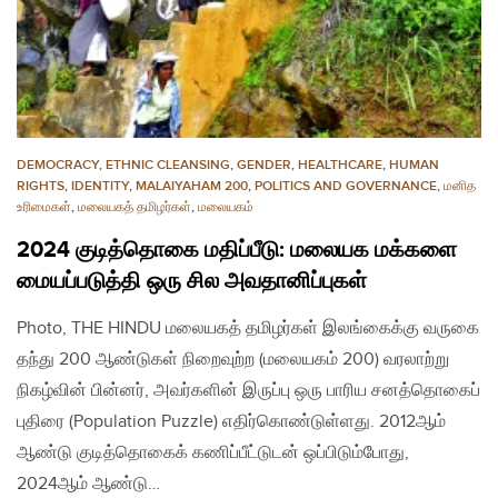
DEMOCRACY
,
ETHNIC CLEANSING
,
GENDER
,
HEALTHCARE
,
HUMAN
RIGHTS
,
IDENTITY
,
MALAIYAHAM 200
,
POLITICS AND GOVERNANCE
,
மனித
உரிமைகள்
,
மலையகத் தமிழர்கள்
,
மலையகம்
2024 குடித்தொகை மதிப்பீடு: மலையக மக்களை
மையப்படுத்தி ஒரு சில அவதானிப்புகள்
Photo, THE HINDU மலையகத் தமிழர்கள் இலங்கைக்கு வருகை
தந்து 200 ஆண்டுகள் நிறைவுற்ற (மலையகம் 200) வரலாற்று
நிகழ்வின் பின்னர், அவர்களின் இருப்பு ஒரு பாரிய சனத்தொகைப்
புதிரை (Population Puzzle) எதிர்கொண்டுள்ளது. 2012ஆம்
ஆண்டு குடித்தொகைக் கணிப்பீட்டுடன் ஒப்பிடும்போது,
2024ஆம் ஆண்டு…