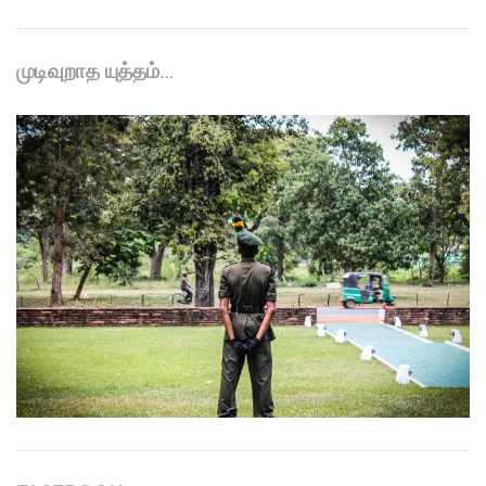
முடிவுறாத யுத்தம்…