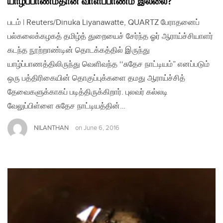
யாழ்ப்பாணம்தான் வாள்ப்பாணம் இல்லை?
படம் | Reuters/Dinuka Liyanawatte, QUARTZ பேராதனைப்
பல்கலைக்கழகத் தமிழ்த் துறையைச் சேர்ந்த ஓர் ஆராய்ச்சியாளர்
கடந்த நூற்றாண்டின் தொடக்கத்தில் இருந்து
யாழ்ப்பாணத்திலிருந்து வெளிவந்த ‘‘சுதேச நாட்டியம்” எனப்படும்
ஒரு பத்திரிகையின் தொகுப்புக்களை தமது ஆராய்ச்சித்
தேவைகளுக்காகப் படித்திருக்கிறார். புலவர் கல்லடி
வேலுப்பிள்ளை சுதேச நாட்டியத்தின்…
NILANTHAN
on
June 6, 2016