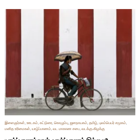
இளைஞர்கள்
,
ஊடகம்
,
கட்டுரை
,
கொழும்பு
,
ஜனநாயகம்
,
தமிழ்
,
புலம்பெயர் சமூகம்
,
மனித உரிமைகள்
,
யாழ்ப்பாணம்
,
வட மாகாண சபை
,
வடக்கு-கிழக்கு