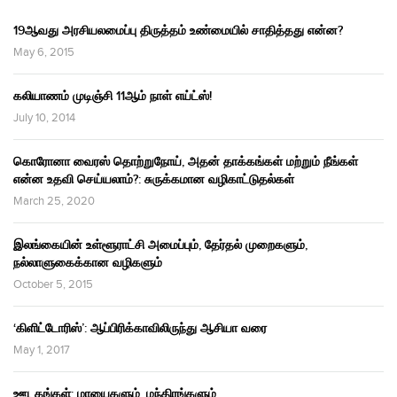
19ஆவது அரசியலமைப்பு திருத்தம் உண்மையில் சாதித்தது என்ன?
May 6, 2015
கலியாணம் முடிஞ்சி 11ஆம் நாள் எய்ட்ஸ்!
July 10, 2014
கொரோனா வைரஸ் தொற்றுநோய், அதன் தாக்கங்கள் மற்றும் நீங்கள்
என்ன உதவி செய்யலாம்?: சுருக்கமான வழிகாட்டுதல்கள்
March 25, 2020
இலங்கையின் உள்ளூராட்சி அமைப்பும், தேர்தல் முறைகளும்,
நல்லாளுகைக்கான வழிகளும்
October 5, 2015
‘கிளிட்டோரிஸ்’: ஆப்பிரிக்காவிலிருந்து ஆசியா வரை
May 1, 2017
ஊடகங்கள்: மாயைகளும், மந்திரங்களும்