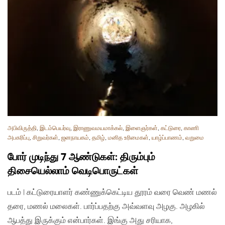
அபிவிருத்தி
,
இடம்பெயர்வு
,
இராணுவமயமாக்கல்
,
இளைஞர்கள்
,
கட்டுரை
,
காணி
அபகரிப்பு
,
சிறுவர்கள்
,
ஜனநாயகம்
,
தமிழ்
,
மனித உரிமைகள்
,
யாழ்ப்பாணம்
,
வறுமை
போர் முடிந்து 7 ஆண்டுகள்: திரும்பும்
திசையெல்லாம் வெடிபொருட்கள்
படம் | கட்டுரையாளர் கண்ணுக்கெட்டிய தூரம் வரை வெண் மணல்
தரை, மணல் மலைகள். பார்ப்பதற்கு அவ்வளவு அழகு. அழகில்
ஆபத்து இருக்கும் என்பார்கள். இங்கு அது சரியாக,