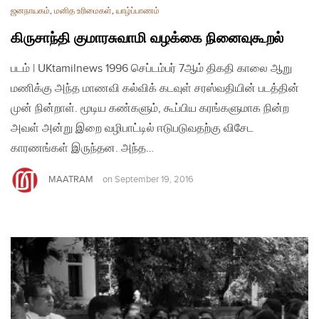
ஜனநாயகம்
,
மனித உரிமைகள்
,
யாழ்ப்பாணம்
கிருசாந்தி குமாரசுவாமி வழக்கை நினைவுகூறல்
படம் | UKtamilnews 1996 செப்டம்பர் 7ஆம் திகதி காலை ஆறு
மணிக்கு அந்த மாணவி கல்விக் கடவுள் சரஸ்வதியின் படத்தின்
முன் நின்றாள். மூடிய கண்களும், கூப்பிய கரங்களுமாக நின்ற
அவள் அன்று இறை வழிபாட்டில் ஈடுபடுவதற்கு விசேட
காரணங்கள் இருந்தன. அந்த…
MAATRAM
on
September 19, 2016