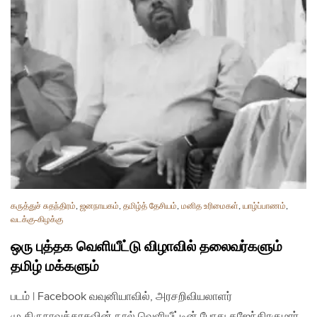
கருத்துச் சுதந்திரம்
,
ஜனநாயகம்
,
தமிழ்த் தேசியம்
,
மனித உரிமைகள்
,
யாழ்ப்பாணம்
,
வடக்கு-கிழக்கு
ஒரு புத்தக வெளியீட்டு விழாவில் தலைவர்களும்
தமிழ் மக்களும்
படம் | Facebook வவுனியாவில், அரசறிவியலாளர்
மு.திருநாவுக்கரசுவின் நூல் வெளியீட்டின் போது கஜேந்திரகுமார்