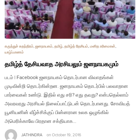
கருத்துச் சுதந்திரம்
,
ஜனநாயகம்
,
தமிழ்
,
தமிழ்த் தேசியம்
,
மனித உரிமைகள்
,
யாழ்ப்பாணம்
தமிழ்த் தேசியவாத அரசியலும் ஜனநாயகமும்
படம் | Facebook ஜனநாயகம் தொடர்பான விவாதங்கள்
முடிவின்றி தொடர்கின்றன. ஜனநாயகம் தொடர்பில் பலவாறான
பார்வைகள் உண்டு. இதில் எது சரி? எது தவறு? என்பதெல்லாம்
அவரவரது அரசியல் நிலைப்பாட்டுடன் தொடர்பானது. சோவியத்
யூனியனின் வீழ்ச்சிக்குப் பின்னரான உலக ஒழுங்கில்
அமெரிக்காவே பிரதான சக்தியாக…
JATHINDRA
on
October 19, 2016