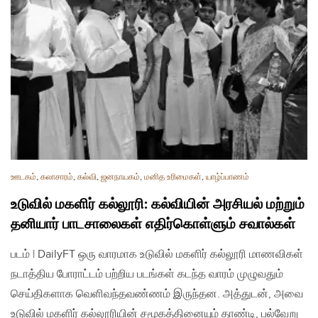
ஊடகம்
,
கலாசாரம்
,
கல்வி
,
ஜனநாயகம்
,
மனித உரிமைகள்
,
யாழ்ப்பாணம்
உடுவில் மகளிர் கல்லூரி: கல்வியின் அரசியல் மற்றும்
தனியார் பாடசாலைகள் எதிர்கொள்ளும் சவால்கள்
படம் | DailyFT ஒரு வாரமாக உடுவில் மகளிர் கல்லூரி மாணவிகள்
நடாத்திய போராட்டம் பற்றிய படங்கள் கடந்த வாரம் முழுவதும்
செய்திகளாக வெளிவந்தவண்ணம் இருந்தன. அத்துடன், அவை
உடுவில் மகளிர் கல்லூரியின் சமூகத்தினையும் தாண்டி, பல்வேறு