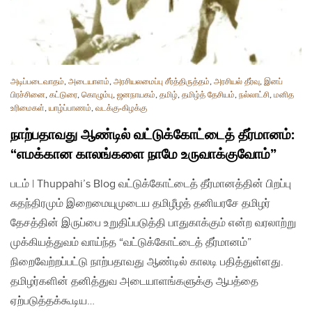
அடிப்படைவாதம்
,
அடையாளம்
,
அரசியலமைப்பு சீர்த்திருத்தம்
,
அரசியல் தீர்வு
,
இனப்
பிரச்சினை
,
கட்டுரை
,
கொழும்பு
,
ஜனநாயகம்
,
தமிழ்
,
தமிழ்த் தேசியம்
,
நல்லாட்சி
,
மனித
உரிமைகள்
,
யாழ்ப்பாணம்
,
வடக்கு-கிழக்கு
நாற்பதாவது ஆண்டில் வட்டுக்கோட்டைத் தீர்மானம்:
“எமக்கான காலங்களை நாமே உருவாக்குவோம்”
படம் | Thuppahi’s Blog வட்டுக்கோட்டைத் தீர்மானத்தின் பிறப்பு
சுதந்திரமும் இறைமையுமுடைய தமிழீழத் தனியரசே தமிழர்
தேசத்தின் இருப்பை உறுதிப்படுத்தி பாதுகாக்கும் என்ற வரலாற்று
முக்கியத்துவம் வாய்ந்த “வட்டுக்கோட்டைத் தீர்மானம்”
நிறைவேற்றப்பட்டு நாற்பதாவது ஆண்டில் காலடி பதித்துள்ளது.
தமிழர்களின் தனித்துவ அடையாளங்களுக்கு ஆபத்தை
ஏற்படுத்தக்கூடிய…