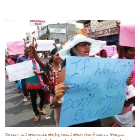
அடையாளம்
,
அரசியலமைப்பு சீர்த்திருத்தம்
,
அரசியல் தீர்வு
,
இனவாதம்
,
கொழும்பு
,