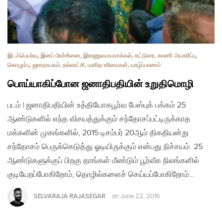
இடம்பெயர்வு
,
இனப் பிரச்சினை
,
இராணுவமயமாக்கல்
,
கட்டுரை
,
காணி அபகரிப்பு
,
கொழும்பு
,
ஜனநாயகம்
,
நல்லாட்சி
,
மனித உரிமைகள்
,
யாழ்ப்பாணம்
பொய்யாகிப்போன ஜனாதிபதியின் உறுதிமொழி
படம் | ஜனாதிபதியின் உத்தியோகபூர்வ பேஸ்புக் பக்கம் 25
ஆண்டுகளில் எந்த விசயத்துக்கும் சந்தோசப்பட்டிருக்காத
மக்களின் முகங்களில், 2015 டிசம்பர் 20ஆம் திகதியன்று
சந்தோசம் பெருக்கெடுத்து ஓடியிருக்கும் என்பது நிச்சயம். 25
ஆண்டுகளுக்குப் பிறகு தாங்கள் மீண்டும் பூர்வீக நிலங்களில்
குடியேறப்போகிறோம், தொழில்களைச் செய்யப்போகிறோம்…
SELVARAJA RAJASEGAR
on
June 22, 2016