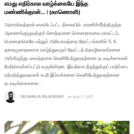
எமது எதிர்கால வாழ்க்கையே இந்த
மண்ணில்தான்… | (காணொளி)
அரசாங்கத்தால் கைவிடப்பட்ட நிலையில், காணிச்சீர்த்திருத்த
ஆணைக்குழுவுக்குச் சொந்தமான மொனறாகலை மாவட்டம்,
மொனறாகெலே மற்றும் அலியாவத்தை தோட்டங்களில் 5, 6
தலைமுறைகளாக வாழ்ந்துவரும் தோட்டத் தொழிலாளர்களை
அங்கிருந்து பலவந்தமாக வெளியேற்றுவதற்கான நடவடிக்கைகள்
மேற்கொள்ளப்பட்டு வருகின்றன. இயற்கை நீருற்றுக்குப் பாதிப்பை
ஏற்படுத்துவதாகக் கூறி இம்மக்களை வெளியேற்றுவதற்கான
நடவடிக்கைகளை…
SELVARAJA RAJASEGAR
on
April 7, 2017