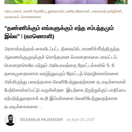
அடையாளம்
,
காணி அபகரிப்பு
,
ஜனநாயகம்
,
மனித உரிமைகள்
,
மலையகத் தமிழர்கள்
,
மலையகம்
,
மொனராகலை
“தண்ணிக்கும் எங்களுக்கும் எந்த சம்பந்தமும்
இல்ல” | (காணொளி)
அரசாங்கத்தால் கைவிடப்பட்ட நிலையில், காணிச்சீர்த்திருத்த
ஆணைக்குழுவுக்குச் சொந்தமான மொனறாகலை மாவட்டம்,
மொனறாகெலே மற்றும் அலியாவத்தை தோட்டங்களில் 5, 6
தலைமுறைகளாக வாழ்ந்துவரும் தோட்டத் தொழிலாளர்களை
அங்கிருந்து பலவந்தமாக வெளியேற்றுவதற்கான நடவடிக்கைகள்
மேற்கொள்ளப்பட்டு வருகின்றன. இயற்கை நீருற்றுக்குப் பாதிப்பை
ஏற்படுத்துவதாகக் கூறி இம்மக்களை வெளியேற்றுவதற்கான
நடவடிக்கைகளை…
SELVARAJA RAJASEGAR
on
April 20, 2017