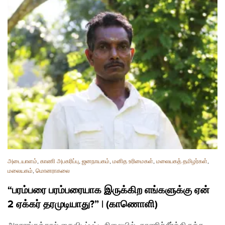
அடையாளம்
,
காணி அபகரிப்பு
,
ஜனநாயகம்
,
மனித உரிமைகள்
,
மலையகத் தமிழர்கள்
,
மலையகம்
,
மொனராகலை
“பரம்பரை பரம்பரையாக இருக்கிற எங்களுக்கு ஏன்
2 ஏக்கர் தரமுடியாது?” | (காணொளி)