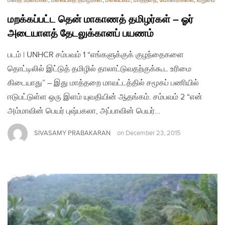
மனித உரிமைகள்
,
மலையகத் தமிழர்கள்
,
மலையகம்
,
மாத்தறை
,
மொனராகலை
,
வறுமை
மறக்கப்பட்ட தென் மாகாணத் தமிழர்கள் – ஓர்
அடையாளத் தேடலுக்கானப் பயணம்
படம் | UNHCR சம்பவம் 1 “எங்களுக்குக் குழந்தைகளை
தொட்டிலில் இட்டுத் தமிழில் தாலாட்டுவதற்குக்கூட உரிமை
கிடையாது” – இது மாத்தறை மாவட்டத்தில் சமூகப் பணியில்
ஈடுபட்டுள்ள ஒரு இளம் யுவதியின் ஆதங்கம். சம்பவம் 2 “என்
அம்மாவின் பெயர் புஷ்பகலா, அப்பாவின் பெயர்…
SIVASAMY PRABAKARAN
on
December 23, 2015