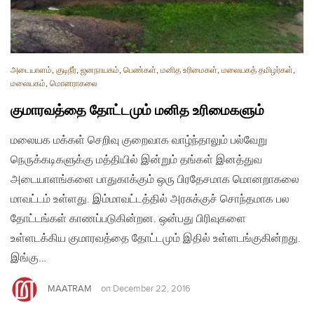
அடையாளம்
,
குடிநீர்
,
ஜனநாயகம்
,
பெண்கள்
,
மனித உரிமைகள்
,
மலையகத் தமிழர்கள்
,
மலையகம்
,
மொனராகலை
குமாரவத்தை தோட்டமும் மனித உரிமைகளும்
மலையக மக்கள் செறிவு குறைவாக வாழ்ந்தாலும் பல்வேறு
நெருக்கடிகளுக்கு மத்தியில் இன்றும் தங்கள் இனத்துவ
அடையாளங்களை பாதுகாக்கும் ஒரு பிரதேசமாக மொனறாகலை
மாவட்டம் உள்ளது. இம்மாவட்டத்தில் அரசுக்குச் சொந்தமாக பல
தோட்டங்கள் காணப்படுகின்றன. ஒன்பது பிரிவுகளை
உள்ளடக்கிய குமாரவத்தை தோட்டமும் இதில் உள்ளடங்குகின்றது.
இங்கு…
MAATRAM
on
December 22, 2016