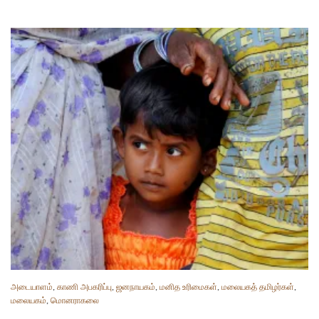
அடையாளம்
,
காணி அபகரிப்பு
,
ஜனநாயகம்
,
மனித உரிமைகள்
,
மலையகத் தமிழர்கள்
,
மலையகம்
,
மொனராகலை