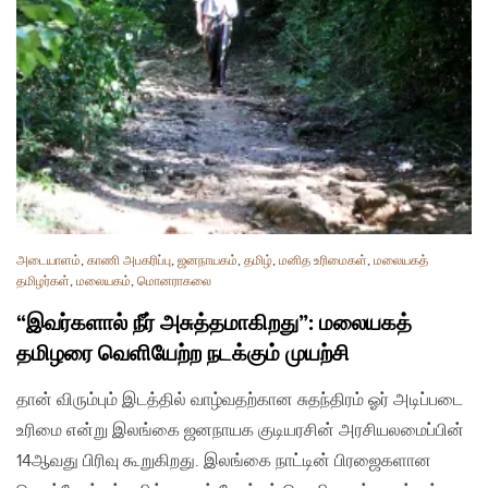
அடையாளம்
,
காணி அபகரிப்பு
,
ஜனநாயகம்
,
தமிழ்
,
மனித உரிமைகள்
,
மலையகத்
தமிழர்கள்
,
மலையகம்
,
மொனராகலை
“இவர்களால் நீர் அசுத்தமாகிறது”: மலையகத்
தமிழரை வெளியேற்ற நடக்கும் முயற்சி
தான் விரும்பும் இடத்தில் வாழ்வதற்கான சுதந்திரம் ஓர் அடிப்படை
உரிமை என்று இலங்கை ஜனநாயக குடியரசின் அரசியலமைப்பின்
14ஆவது பிரிவு கூறுகிறது. இலங்கை நாட்டின் பிரஜைகளான