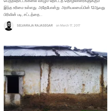
பெருந்தோட்டங்களில் வாழும் தோட்டத் தொழிலாளர்களுக்கும்
இந்த உரிமை உள்ளது. அதேபோன்று அரசியலமைப்பின் 12ஆவது
பிரிவின் படி, சட்டத்தை…
SELVARAJA RAJASEGAR
on
March 17, 2017