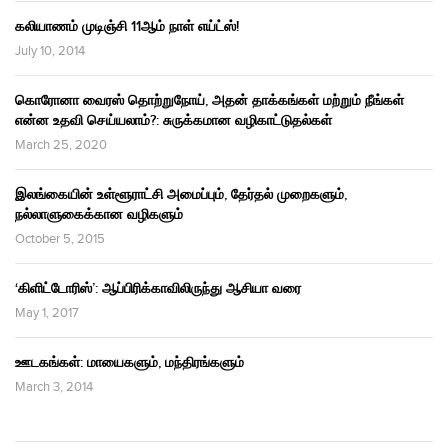
கலியாணம் முடிஞ்சி 11ஆம் நாள் எய்ட்ஸ்!
July 10, 2014
கொரோனா வைரஸ் தொற்றுநோய், அதன் தாக்கங்கள் மற்றும் நீங்கள்
என்ன உதவி செய்யலாம்?: சுருக்கமான வழிகாட்டுதல்கள்
March 25, 2020
இலங்கையின் உள்ளூராட்சி அமைப்பும், தேர்தல் முறைகளும்,
நல்லாளுகைக்கான வழிகளும்
October 5, 2015
‘கிளிட்டோரிஸ்’: ஆப்பிரிக்காவிலிருந்து ஆசியா வரை
May 1, 2017
ஊடகங்கள்: மாயைகளும், மந்திரங்களும்
March 3, 2014