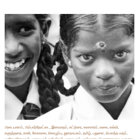
அடையாளம்
,
அம்பாந்தோட்டை
,
இனவாதம்
,
கட்டுரை
,
கலாசாரம்
,
கலை
,
கல்வி
,
களுத்தறை
,
காலி
,
கேகாலை
,
கொழும்பு
,
ஜனநாயகம்
,
தமிழ்
,
பதுளை
,
பௌத்த மதம்
,