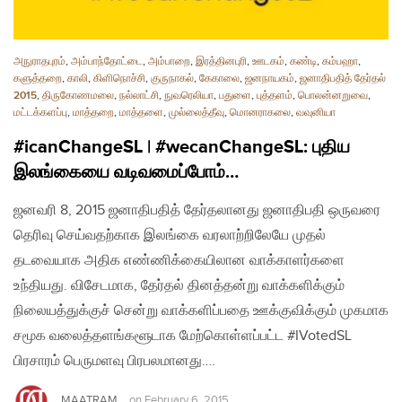
அநுராதபுரம்
,
அம்பாந்தோட்டை
,
அம்பாறை
,
இரத்தினபுரி
,
ஊடகம்
,
கண்டி
,
கம்பஹா
,
களுத்தறை
,
காலி
,
கிளிநொச்சி
,
குருநாகல்
,
கேகாலை
,
ஜனநாயகம்
,
ஜனாதிபதித் தேர்தல்
2015
,
திருகோணமலை
,
நல்லாட்சி
,
நுவரெலியா
,
பதுளை
,
புத்தளம்
,
பொலன்னறுவை
,
மட்டக்களப்பு
,
மாத்தறை
,
மாத்தளை
,
முல்லைத்தீவு
,
மொனராகலை
,
வவுனியா
#icanChangeSL | #wecanChangeSL: புதிய
இலங்கையை வடிவமைப்போம்…
ஜனவரி 8, 2015 ஜனாதிபதித் தேர்தலானது ஜனாதிபதி ஒருவரை
தெரிவு செய்வதற்காக இலங்கை வரலாற்றிலேயே முதல்
தடவையாக அதிக எண்ணிக்கையிலான வாக்காளர்களை
உந்தியது. விசேடமாக, தேர்தல் தினத்தன்று வாக்களிக்கும்
நிலையத்துக்குச் சென்று வாக்களிப்பதை ஊக்குவிக்கும் முகமாக
சமூக வலைத்தளங்களூடாக மேற்கொள்ளப்பட்ட #IVotedSL
பிரசாரம் பெருமளவு பிரபலமானது….
MAATRAM
on
February 6, 2015