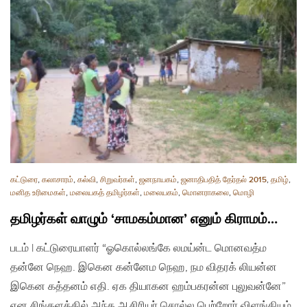
கட்டுரை
,
கலாசாரம்
,
கல்வி
,
சிறுவர்கள்
,
ஜனநாயகம்
,
ஜனாதிபதித் தேர்தல் 2015
,
தமிழ்
,
மனித உரிமைகள்
,
மலையகத் தமிழர்கள்
,
மலையகம்
,
மொனராகலை
,
மொழி
தமிழர்கள் வாழும் ‘சாமகம்மான’ எனும் கிராமம்…
படம் | கட்டுரையாளர் “ஓகொல்லங்கே லமய்ன்ட மொனவத்ம
தன்னே நெஹ. இகென கன்னேம நெஹ, நம விதரக் லியன்ன
இகென கத்தனம் எதி. ஏக தியாகன ஹம்பகரன்ன புலுவன்னே”
என சிங்களத்தில் அந்த ஆசிரியர் சொல்ல பெற்றோர் விளங்கியும்