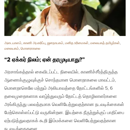
அடையாளம்
,
காணி அபகரிப்பு
,
ஜனநாயகம்
,
மனித உரிமைகள்
,
மலையகத் தமிழர்கள்
,
மலையகம்
,
மொனராகலை
“2 ஏக்கர் நிலம்; ஏன் தரமுடியாது?”
அரசாங்கத்தால் கைவிடப்பட்ட நிலையில், காணிச்சீர்த்திருத்த
ஆணைக்குழுவுக்குச் சொந்தமான மொனறாகலை மாவட்டம்,
மொனறாகெலே மற்றும் அலியாவத்தை தோட்டங்களில் 5, 6
தலைமுறைகளாக வாழ்ந்துவரும் தோட்டத் தொழிலாளர்களை
அங்கிருந்து பலவந்தமாக வெளியேற்றுவதற்கான நடவடிக்கைகள்
மேற்கொள்ளப்பட்டு வருகின்றன. இயற்கை நீருற்றுக்குப் பாதிப்பை
ஏற்படுத்துவதாகக் கூறி இம்மக்களை வெளியேற்றுவதற்கான
நடவடிக்கைகளை…