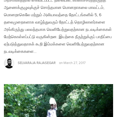
அரசாங்கத்தால் கைவிடப்பட்ட நிலையில், காணிச்சீர்த்திருத்த
ஆணைக்குழுவுக்குச் சொந்தமான மொனறாகலை மாவட்டம்,
மொனறாகெலே மற்றும் அலியாவத்தை தோட்டங்களில் 5, 6
தலைமுறைகளாக வாழ்ந்துவரும் தோட்டத் தொழிலாளர்களை
அங்கிருந்து பலவந்தமாக வெளியேற்றுவதற்கான நடவடிக்கைகள்
மேற்கொள்ளப்பட்டு வருகின்றன. இயற்கை நீருற்றுக்குப் பாதிப்பை
ஏற்படுத்துவதாகக் கூறி இம்மக்களை வெளியேற்றுவதற்கான
நடவடிக்கைகளை…
SELVARAJA RAJASEGAR
on
March 27, 2017