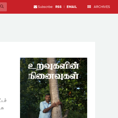
Subscribe:
RSS
|
EMAIL
ARCHIVES
்டச்
டக