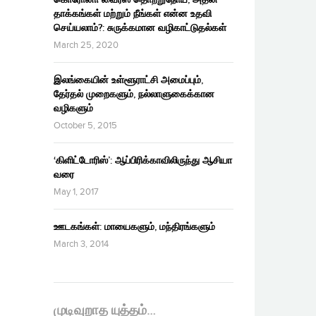
தாக்கங்கள் மற்றும் நீங்கள் என்ன உதவி
செய்யலாம்?: சுருக்கமான வழிகாட்டுதல்கள்
March 25, 2020
இலங்கையின் உள்ளூராட்சி அமைப்பும்,
தேர்தல் முறைகளும், நல்லாளுகைக்கான
வழிகளும்
October 5, 2015
‘கிளிட்டோரிஸ்’: ஆப்பிரிக்காவிலிருந்து ஆசியா
வரை
May 1, 2017
ஊடகங்கள்: மாயைகளும், மந்திரங்களும்
March 3, 2014
முடிவுறாத யுத்தம்…