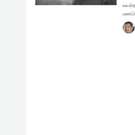
வயதெல
மணப்