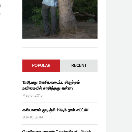
்
ளை…
POPULAR
RECENT
19ஆவது அரசியலமைப்பு திருத்தம்
உண்மையில் சாதித்தது என்ன?
May 6, 2015
கலியாணம் முடிஞ்சி 11ஆம் நாள் எய்ட்ஸ்!
July 10, 2014
கொரோனா வைரஸ் தொற்றுநோய், அதன்