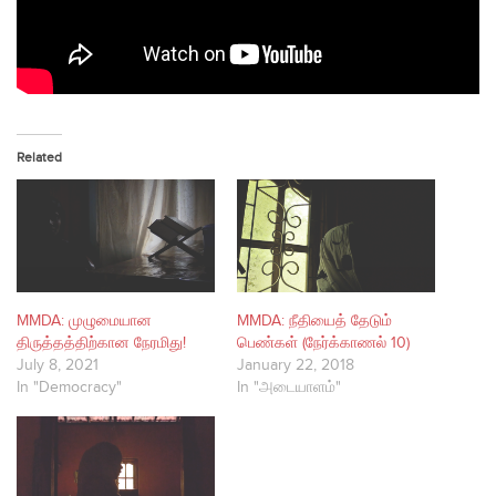
Related
MMDA: முழுமையான
MMDA: நீதியைத் தேடும்
திருத்தத்திற்கான நேரமிது!
பெண்கள் (நேர்க்காணல் 10)
July 8, 2021
January 22, 2018
In "Democracy"
In "அடையாளம்"