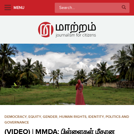
S
Search
MENU
k
for:
i
p
t
o
m
a
i
n
c
o
n
t
e
n
DEMOCRACY
,
EQUITY
,
GENDER
,
HUMAN RIGHTS
,
IDENTITY
,
POLITICS AND
t
GOVERNANCE
(VIDEO) | MMDA: பிள்ளைகள் மீதான