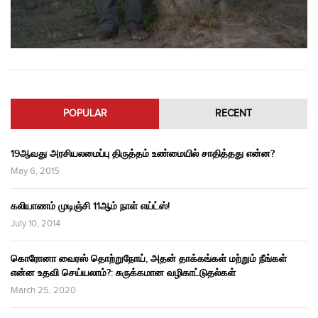
POPULAR
RECENT
19ஆவது அரசியலமைப்பு திருத்தம் உண்மையில் சாதித்தது என்ன?
May 6, 2015
கலியாணம் முடிஞ்சி 11ஆம் நாள் எய்ட்ஸ்!
July 10, 2014
கொரோனா வைரஸ் தொற்றுநோய், அதன் தாக்கங்கள் மற்றும் நீங்கள்
என்ன உதவி செய்யலாம்?: சுருக்கமான வழிகாட்டுதல்கள்
March 25, 2020