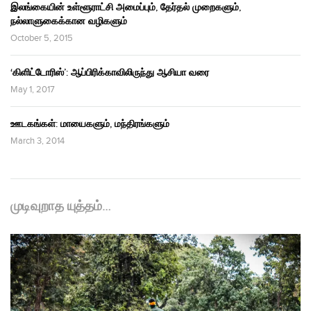
இலங்கையின் உள்ளூராட்சி அமைப்பும், தேர்தல் முறைகளும்,
நல்லாளுகைக்கான வழிகளும்
October 5, 2015
‘கிளிட்டோரிஸ்’: ஆப்பிரிக்காவிலிருந்து ஆசியா வரை
May 1, 2017
ஊடகங்கள்: மாயைகளும், மந்திரங்களும்
March 3, 2014
முடிவுறாத யுத்தம்…