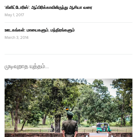
‘கிளிட்டோரிஸ்’: ஆப்பிரிக்காவிலிருந்து ஆசியா வரை
May 1, 2017
ஊடகங்கள்: மாயைகளும், மந்திரங்களும்
March 3, 2014
முடிவுறாத யுத்தம்…