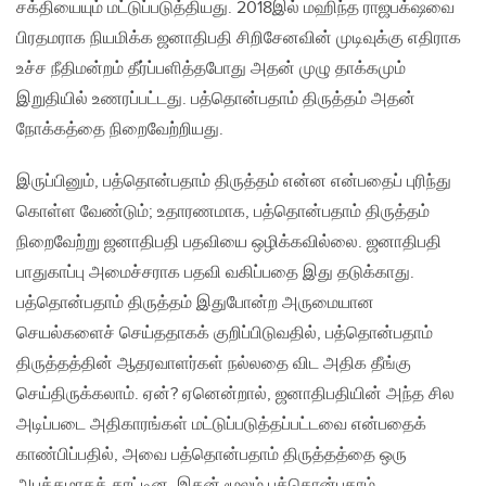
சக்தியையும் மட்டுப்படுத்தியது. 2018இல் மஹிந்த ராஜபக்‌ஷவை
பிரதமராக நியமிக்க ஜனாதிபதி சிறிசேனவின் முடிவுக்கு எதிராக
உச்ச நீதிமன்றம் தீர்ப்பளித்தபோது அதன் முழு தாக்கமும்
இறுதியில் உணரப்பட்டது. பத்தொன்பதாம் திருத்தம் அதன்
நோக்கத்தை நிறைவேற்றியது.
இருப்பினும், பத்தொன்பதாம் திருத்தம் என்ன என்பதைப் புரிந்து
கொள்ள வேண்டும்; உதாரணமாக, பத்தொன்பதாம் திருத்தம்
நிறைவேற்று ஜனாதிபதி பதவியை ஒழிக்கவில்லை. ஜனாதிபதி
பாதுகாப்பு அமைச்சராக பதவி வகிப்பதை இது தடுக்காது.
பத்தொன்பதாம் திருத்தம் இதுபோன்ற அருமையான
செயல்களைச் செய்ததாகக் குறிப்பிடுவதில், பத்தொன்பதாம்
திருத்தத்தின் ஆதரவாளர்கள் நல்லதை விட அதிக தீங்கு
செய்திருக்கலாம். ஏன்? ஏனென்றால், ஜனாதிபதியின் அந்த சில
அடிப்படை அதிகாரங்கள் மட்டுப்படுத்தப்பட்டவை என்பதைக்
காண்பிப்பதில், அவை பத்தொன்பதாம் திருத்தத்தை ஒரு
அபத்தமாகக் காட்டின, இதன் மூலம் பத்தொன்பதாம்