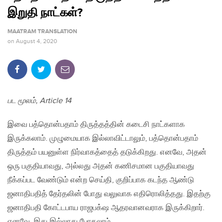
இறுதி நாட்கள்?
MAATRAM TRANSLATION
on
August 4, 2020
பட மூலம், Article 14
இவை பத்தொன்பதாம் திருத்தத்தின் கடைசி நாட்களாக
இருக்கலாம். முழுமையாக இல்லாவிட்டாலும், பத்தொன்பதாம்
திருத்தம் பயனுள்ள நிர்வாகத்தைத் தடுக்கிறது. எனவே, அதன்
ஒரு பகுதியாவது, அல்லது அதன் கணிசமான பகுதியாவது
நீக்கப்பட வேண்டும் என்ற செய்தி, குறிப்பாக கடந்த ஆண்டு
ஜனாதிபதித் தேர்தலின் போது வலுவாக எதிரொலித்தது. இதற்கு
ஜனாதிபதி கோட்டபாய ராஜபக்‌ஷ ஆதரவானவராக இருக்கிறார்.
எனவே, இது இல்லாது போகலாம்.