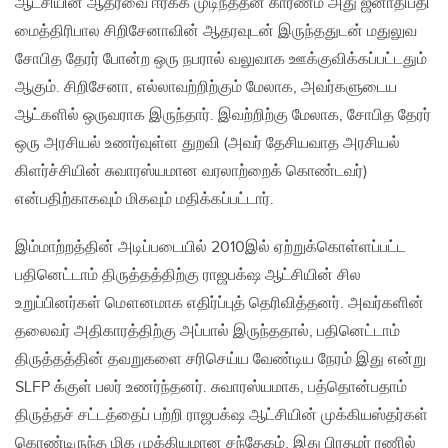
ஆட்சியின் ஆதரவை ஈர்க்க முடிந்ததன் காரணம் அது ஜனாதிபதி
மைத்திரிபால சிறிசேனாவின் ஆதரவுடன் இருந்ததுடன் மதுலுவ
சோபித தேரர் போன்ற ஒரு நபரால் வலுவாக ஊக்குவிக்கப்பட்டதும்
ஆகும். சிறிசேனா, எல்லாவற்றிற்கும் மேலாக, அவர்களுடைய
ஆட்களில் ஒருவராக இருந்தார். இவற்றிற்கு மேலாக, சோபித தேரர்
ஒரு அரசியல் உணர்வுள்ள துறவி (அவர் தேசியவாத அரசியல்
கிளர்ச்சியின் சுவாரஸ்யமான வரலாற்றைக் கொண்டவர்)
என்பதிற்காகவும் மிகவும் மதிக்கப்பட்டார்.
இம்மாற்றத்தின் அடிப்படையில் 2010இல் ஏற்றுக்கொள்ளப்பட்ட
பதினெட்டாம் திருத்தத்திற்கு ராஜபக்‌ஷ ஆட்சியின் சில
உறுப்பினர்கள் மௌனமாக எதிர்ப்புத் தெரிவித்தனர். அவர்களின்
தலைவர் அதிகாரத்திற்கு அப்பால் இருந்ததால், பதினெட்டாம்
திருத்தத்தின் தவறுகளை சரிசெய்ய வேண்டிய நேரம் இது என்று
SLFP க்குள் பலர் உணர்ந்தனர். சுவாரஸ்யமாக, பத்தொன்பதாம்
திருத்தச் சட்டத்தைப் பற்றி ராஜபக்‌ஷ ஆட்சியின் முக்கியஸ்தர்கள்
கொண்டிருந்த மிக முக்கியமான சந்தேகம், இது பிரதமர் ரணில்