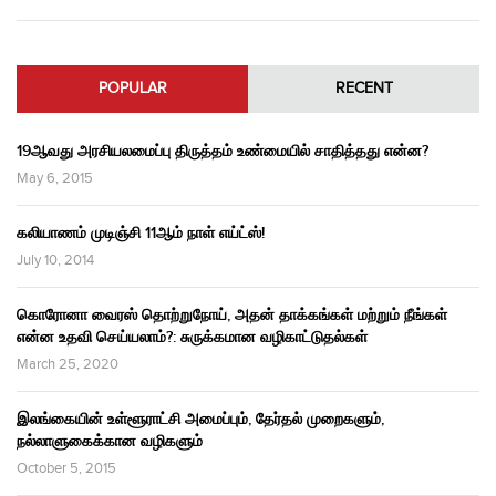
POPULAR
RECENT
19ஆவது அரசியலமைப்பு திருத்தம் உண்மையில் சாதித்தது என்ன?
May 6, 2015
கலியாணம் முடிஞ்சி 11ஆம் நாள் எய்ட்ஸ்!
July 10, 2014
கொரோனா வைரஸ் தொற்றுநோய், அதன் தாக்கங்கள் மற்றும் நீங்கள்
என்ன உதவி செய்யலாம்?: சுருக்கமான வழிகாட்டுதல்கள்
March 25, 2020
இலங்கையின் உள்ளூராட்சி அமைப்பும், தேர்தல் முறைகளும்,
நல்லாளுகைக்கான வழிகளும்
October 5, 2015