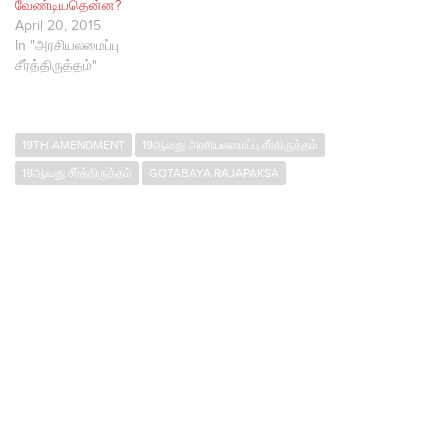
வேண்டியதென்ன?
April 20, 2015
In "அரசியலமைப்பு
சீர்த்திருத்தம்"
19TH AMENDMENT
19ஆவது அரசியலமைப்பு சீர்திருத்தம்
19ஆவது சீர்த்திருத்தம்
GOTABAYA RAJAPAKSA