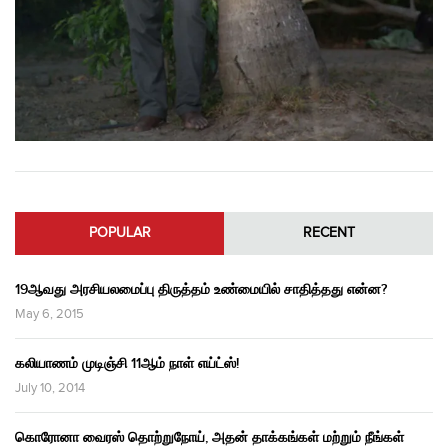
POPULAR
RECENT
19ஆவது அரசியலமைப்பு திருத்தம் உண்மையில் சாதித்தது என்ன?
May 6, 2015
கலியாணம் முடிஞ்சி 11ஆம் நாள் எய்ட்ஸ்!
July 10, 2014
கொரோனா வைரஸ் தொற்றுநோய், அதன் தாக்கங்கள் மற்றும் நீங்கள்