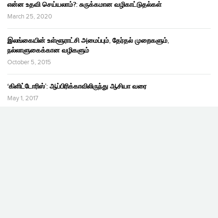
என்ன உதவி செய்யலாம்?: சுருக்கமான வழிகாட்டுதல்கள்
March 25, 2020
இலங்கையின் உள்ளூராட்சி அமைப்பும், தேர்தல் முறைகளும்,
நல்லாளுகைக்கான வழிகளும்
October 5, 2015
‘கிளிட்டோரிஸ்’: ஆப்பிரிக்காவிலிருந்து ஆசியா வரை
May 1, 2017
ஊடகங்கள்: மாயைகளும், மந்திரங்களும்
March 3, 2014
முடிவுறாத யுத்தம்…