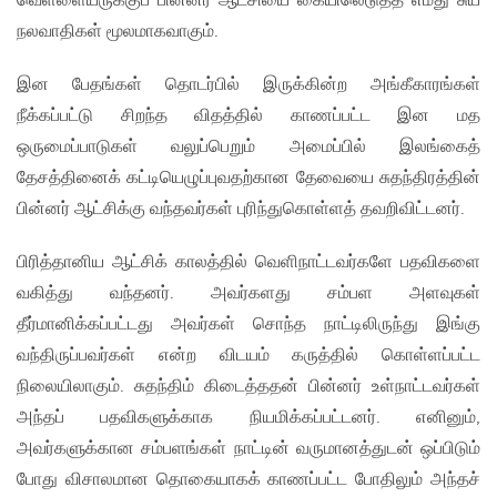
வெள்ளையருக்குப் பின்னர் ஆட்சியை கையிலெடுத்த எமது சுய
நலவாதிகள் மூலமாகவாகும்.
இன பேதங்கள் தொடர்பில் இருக்கின்ற அங்கீகாரங்கள்
நீக்கப்பட்டு சிறந்த விதத்தில் காணப்பட்ட இன மத
ஒருமைப்பாடுகள் வலுப்பெறும் அமைப்பில் இலங்கைத்
தேசத்தினைக் கட்டியெழுப்புவதற்கான தேவையை சுதந்திரத்தின்
பின்னர் ஆட்சிக்கு வந்தவர்கள் புரிந்துகொள்ளத் தவறிவிட்டனர்.
பிரித்தானிய ஆட்சிக் காலத்தில் வெளிநாட்டவர்களே பதவிகளை
வகித்து வந்தனர். அவர்களது சம்பள அளவுகள்
தீர்மானிக்கப்பட்டது அவர்கள் சொந்த நாட்டிலிருந்து இங்கு
வந்திருப்பவர்கள் என்ற விடயம் கருத்தில் கொள்ளப்பட்ட
நிலையிலாகும். சுதந்திம் கிடைத்ததன் பின்னர் உள்நாட்டவர்கள்
அந்தப் பதவிகளுக்காக நியமிக்கப்பட்டனர். எனினும்,
அவர்களுக்கான சம்பளங்கள் நாட்டின் வருமானத்துடன் ஒப்பிடும்
போது விசாலமான தொகையாகக் காணப்பட்ட போதிலும் அந்தச்