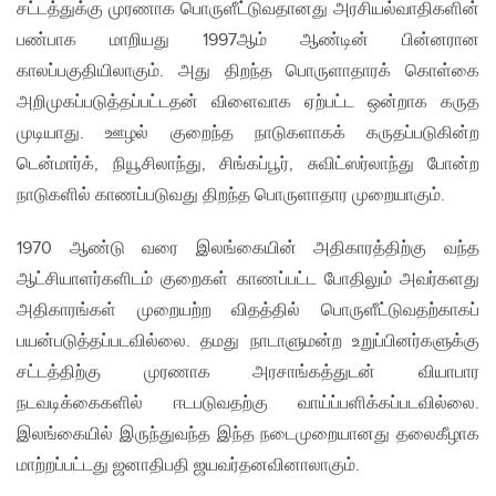
சட்டத்துக்கு முரணாக பொருளீட்டுவதானது அரசியல்வாதிகளின்
பண்பாக மாறியது 1997ஆம் ஆண்டின் பின்னரான
காலப்பகுதியிலாகும். அது திறந்த பொருளாதாரக் கொள்கை
அறிமுகப்படுத்தப்பட்டதன் விளைவாக ஏற்பட்ட ஒன்றாக கருத
முடியாது. ஊழல் குறைந்த நாடுகளாகக் கருதப்படுகின்ற
டென்மார்க், நியூசிலாந்து, சிங்கப்பூர், சுவிட்ஸர்லாந்து போன்ற
நாடுகளில் காணப்படுவது திறந்த பொருளாதார முறையாகும்.
1970 ஆண்டு வரை இலங்கையின் அதிகாரத்திற்கு வந்த
ஆட்சியாளர்களிடம் குறைகள் காணப்பட்ட போதிலும் அவர்களது
அதிகாரங்கள் முறையற்ற விதத்தில் பொருளீட்டுவதற்காகப்
பயன்படுத்தப்படவில்லை. தமது நாடாளுமன்ற உறுப்பினர்களுக்கு
சட்டத்திற்கு முரணாக அரசாங்கத்துடன் வியாபார
நடவடிக்கைகளில் ஈடபடுவதற்கு வாய்ப்பளிக்கப்படவில்லை.
இலங்கையில் இருந்துவந்த இந்த நடைமுறையானது தலைகீழாக
மாற்றப்பட்டது ஜனாதிபதி ஜயவர்தனவினாலாகும்.