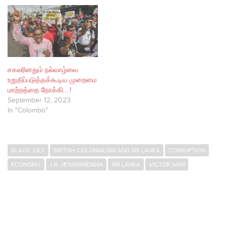
சகலரினதும் நல்வாழ்வை
உறுதிப்படுத்தக்கூடிய முறைமை
மாற்றத்தை நோக்கி….!
September 12, 2023
In "Colombo"
BLACK JULY
BRITISH COLONIALISM AND SRI LANKA
CORRUPTION
ECONOMY
J.R. JEYAWARDANA
SRI LANKA
VICTOR IVAN