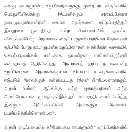
தனது நாடாளுமன்ற உறுப்பினர்களுக்கு முறையற்ற விதங்களில்
பொருளீட்டுவதற்கு இடமளிக்கும் அமைப்பிலான
நடைமுறையொன்றின் ஊடாக அவர்களை கட்டுப்படுத்தும்
இயலுமை ஜனாதிபதி என்ற அடிப்படையில் தனக்கு
கிடைக்கப்பெற்று அரசாங்கத்தைப் பாதுகாப்பதற்கான தேவைகள்
ஏற்படும் போது நாடாளுமன்ற உறுப்பினர்கள் அதற்கேற்ற வகையில்
செயற்படுவார்கள் என்பதாக ஜயவர்தன எண்ணியிருந்தார்
என்பதாகத் தெரிகின்றது. அரசாங்கத் தரப்பு நாடாளுமன்ற
உறுப்பினர்கள் அரசாங்கத்துடன் வியாபார நடவடிக்கைகளில்
ஈடுபடும் நிலைக்குத் தள்ளப்பட்டது இதன் பிரதிபலனாலாகும்.
அதன் பின்னர் ஆட்சிக்கு வந்த ஜனாதிபதிகள் அந்த
அலங்கோலமான முறைக்கு இன்னும் பல பகுதிகளைச் சேர்த்து
இன்னும் அசிங்கப்படுத்தி அவர்களும் அதனைப்
பயன்படுத்திக்கொண்டனர்.
அதன் அடிப்படையில் தற்போதைய நாடாளுமன்ற உறுப்பினர்களில்