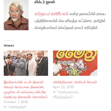
விக்டர் ஐவன்
අර්බුදයේ අත්තිවාරම්
என்ற தலைப்பில் ராவய
பத்திரிகையில் வெ ளிவந்த கட்டுரை. தமிழில்
மொழியாக்கம் செய்தவர் ராஃபி சரிப்தீன்.
Related
இலங்கையின் கடன் நிலவரம்
விசித்திரமான அரசியல் கோலம்
மிகவும் மோசமான நிலையில்;
April 22, 2015
முழுக்கடன் எவ்வளவு என்பதே
In "அரசியலமைப்பு
தெரியாத நிலையில் அரசாங்கம்
சீர்த்திருத்தம்"
October 7, 2016
In "அபிவிருத்தி"