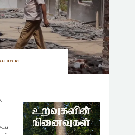
NAL JUSTICE
த
ுடைய