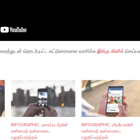
ரத்துடன் தொடர்புபட்ட கட்டுரைகளை வாசிக்க
இங்கு கிளிக்
செய்யவு
INFOGRAPHIC: புகைப்படத்தின்
INFOGRAPHIC: வீடியோவின்
உண்மைத் தன்மையை
உண்மைத் தன்மையை
உறுதிப்படுத்தல்
உறுதிப்படுத்தல்