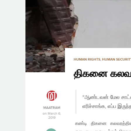
HUMAN RIGHTS
,
HUMAN SECURIT
திகனை கலவரம
“ஆண்டவன் மேல சாட்ச
எரிச்சாங்க, எப்ப இர
MAATRAM
on
March 6,
2019
கண்டி திகனை கலவரத்தின்