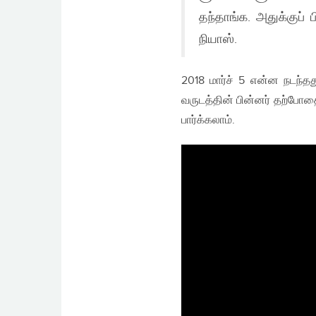
தந்தாங்க. அதுக்குப் 
நியாஸ்.
2018 மார்ச் 5 என்ன நடந்தது
வருடத்தின் பின்னர் தற்போத
பார்க்கலாம்.