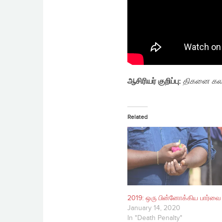
ஆசிரியர் குறிப்பு:
திகனை கலவ
Related
2019: ஒரு பின்னோக்கிய பார்வை
January 14, 2020
In "Death Penalty"