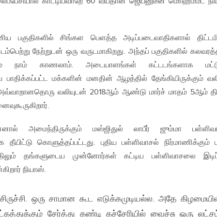
பேசியால் காட்டியவாறே 60 வயதான ஜெய்னுடீன் மொஹம்மட் நி
ய பகுதிகளில் சிங்கள பெளத்த அடிப்படைவாதிகளால் திட்டமி
ம்பெற்று நேற்றுடன் ஒரு வருடமாகிறது. அந்தப் பகுதிகளில் கலவரத்
் நாம் காணலாம். அடையாளங்கள் கட்டடங்களாக மட்ட
பாதிக்கப்பட்ட மக்களின் மனதின் ஆழத்தில் தேங்கியிருக்கும் வலி
 அவ்வாறானதொரு வலியுடன் 2018ஆம் ஆண்டு மார்ச் மாதம் 5ஆம் த
ைவுகூருகிறார்.
னால் அமைந்திருக்கும் மஸ்ஜிதுல் லாபீர் ஜும்மா பள்ளிவா
க தீயிட்டு கொளுத்தப்பட்டது. புதிய பள்ளிவாசல் நிர்மாணிக்கும்
திலும் தங்களுடைய முன்னோர்கள் கட்டிய பள்ளிவாசலை இடிப
ிறார் நியாஸ்.
்சிருச்சி. ஒரு சாமான கூட எடுக்கமுடியல்ல. அதே கிழமையி
த்துக்கும் சேர்த்து கண்டி கச்சேரியில் வைச்சு ஒரு லட்சம