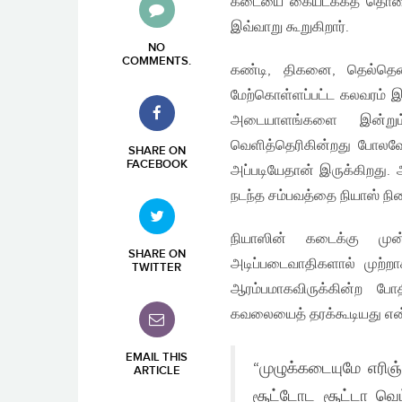
கடையை கையடக்கத் தொலைப்
இவ்வாறு கூறுகிறார்.
NO
COMMENTS
.
கண்டி, திகனை, தெல்தெனி
மேற்கொள்ளப்பட்ட கலவரம் இட
அடையாளங்களை இன்றும
வெளித்தெரிகின்றது போலவே 
SHARE ON
FACEBOOK
அப்படியேதான் இருக்கிறது.
நடந்த சம்பவத்தை நியாஸ் நின
நியாஸின் கடைக்கு முன்
SHARE ON
அடிப்படைவாதிகளால் முற்றா
TWITTER
ஆரம்பமாகவிருக்கின்ற போ
கவலையைத் தரக்கூடியது என்க
EMAIL THIS
“முழுக்கடையுமே எரிஞ
ARTICLE
சூட்டோட சூட்டா வெட்க