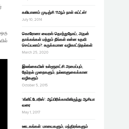
்
கலியாணம் முடிஞ்சி 11ஆம் நாள் எய்ட்ஸ்!
July 10, 2014
 ஒரு
கொரோனா வைரஸ் தொற்றுநோய், அதன்
தாக்கங்கள் மற்றும் நீங்கள் என்ன உதவி
வில்
செய்யலாம்?: சுருக்கமான வழிகாட்டுதல்கள்
March 25, 2020
இலங்கையின் உள்ளூராட்சி அமைப்பும்,
தேர்தல் முறைகளும், நல்லாளுகைக்கான
வழிகளும்
October 5, 2015
‘கிளிட்டோரிஸ்’: ஆப்பிரிக்காவிலிருந்து ஆசியா
வரை
May 1, 2017
ஊடகங்கள்: மாயைகளும், மந்திரங்களும்