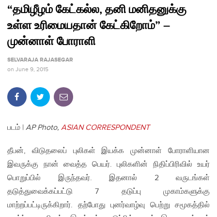
“தமிழீழம் கேட்கல்ல, தனி மனிதனுக்கு
உள்ள உரிமையதான் கேட்கிறோம்” –
முன்னாள் போராளி
SELVARAJA RAJASEGAR
on
June 9, 2015
படம் |
AP Photo,
ASIAN CORRESPONDENT
தீபன், விடுதலைப் புலிகள் இயக்க முன்னாள் போராளியான
இவருக்கு நான் வைத்த பெயர். புலிகளின் நிதிப்பிரிவில் உயர்
பொறுப்பில் இருந்தவர். இதனால் 2 வருடங்கள்
தடுத்துவைக்கப்பட்டு 7 தடுப்பு முகாம்களுக்கு
மாற்றப்பட்டிருக்கிறார். தற்போது புனர்வாழ்வு பெற்று சமூகத்தில்