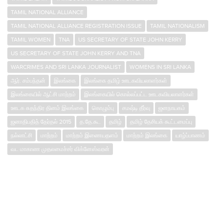
TAMIL NATIONAL ALLIANCE
TAMIL NATIONAL ALLIANCE REGISTRATION ISSUE
TAMIL NATIONALISM
TAMIL WOMEN
TNA
US SECRETARY OF STATE JOHN KERRY
US SECRETARY OF STATE JOHN KERRY AND TNA
WARCRIMES AND SRI LANKA JOURNALIST
WOMENS IN SRI LANKA
ஆர். சம்பந்தன்
இலங்கை
இலங்கை தமிழ் ஊடகவியலாளர்கள்
இலங்கையில் ஆட்சி மாற்றம்
இலங்கையில் கொல்லப்பட்ட ஊடகவியலாளர்கள்
ஊடக சுதந்திர தினம் இலங்கை
கொழும்பு
சமஷ்டி தீர்வு
ஜனநாயகம்
ஜனாதிபதித் தேர்தல் 2015
த.தே.கூ.
தமிழ்
தமிழ் தேசியக் கூட்டமைப்பு
நல்லாட்சி
மாற்றம்
மாற்றம் இணையதளம்
மாற்றம் இலங்கை
யாழ்ப்பாணம்
வட மாகாண முதலமைச்சர் விக்னேஸ்வரன்