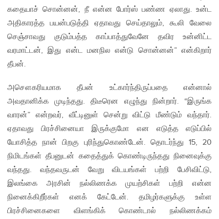
கதையாச் சொன்னன், நீ என்ன போர்ஸ் பண்ண ஏலாது. உன்ட
அதிகாரத்த பயன்படுத்தி ஏதாவது செய்தாலும், கூலி வேலை
செஞ்சாவது குடும்பத்த காப்பாத்துவேனே தவிர உன்னிட்ட
வரமாட்டன், இது என்ட மனநில என்டு சொன்னன்” என்கிறார்
தீபன்.
அசௌகரியமாக தீபன் உட்கார்ந்திருப்பதை என்னால்
அவதானிக்க முடிந்தது. திடீரென எழுந்து நின்றார். “இருங்க
வாரன்” என்றவர், வீட்டினுள் சென்று விட்டு மீண்டும் வந்தார்.
ஏதாவது பிரச்சினையா இருக்குமோ என எடுத்த எடுப்பில்
யோசித்த நான் பிறகு புரிந்துகொண்டேன். தொடர்ந்து 15, 20
நிமிடங்கள் தீபனுடன் கதைத்துக் கொண்டிருந்தது நினைவுக்கு
வந்தது. வந்தவருடன் வேறு விடயங்கள் பற்றி பேசிவிட்டு,
இலங்கை அரசின் நல்லிணக்க முயற்சிகள் பற்றி என்ன
நினைக்கிறீர்கள் எனக் கேட்டேன். தமிழர்களுக்கு உள்ள
பிரச்சினைகளை விளங்கிக் கொண்டால் நல்லிணக்கம்