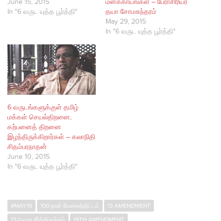
June 15, 2015
மனக்காயங்கள் – பேராசிரியர்
In "6 வருட யுத்த பூர்த்தி"
தயா சோமசுந்தரம்
May 29, 2015
In "6 வருட யுத்த பூர்த்தி"
6 வருடங்களுக்குள் தமிழ்
மக்கள் செயல்திறனை,
கற்பனைத் திறனை
இழந்திருக்கிறார்கள் – கலாநிதி
சிதம்பரநாதன்
June 10, 2015
In "6 வருட யுத்த பூர்த்தி"
#MAY18
100 நாள் வேலைத்திட்டம்
13 AMENDMENT
13ஆவது சீர்த்திருத்தம்
19TH AMENDMENT