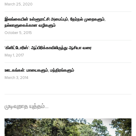
March 25, 2020
இலங்கையின் உள்ளூராட்சி அமைப்பும், தேர்தல் முறைகளும்,
நல்லாளுகைக்கான வழிகளும்
October 5, 2015
‘கிளிட்டோரிஸ்’: ஆப்பிரிக்காவிலிருந்து ஆசியா வரை
May 1, 2017
ஊடகங்கள்: மாயைகளும், மந்திரங்களும்
March 3, 2014
முடிவுறாத யுத்தம்…