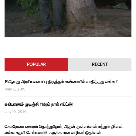
POPULAR
RECENT
19ஆவது அரசியலமைப்பு திருத்தம் உண்மையில் சாதித்தது என்ன?
May 6, 2015
கலியாணம் முடிஞ்சி 11ஆம் நாள் எய்ட்ஸ்!
July 10, 2014
கொரோனா வைரஸ் தொற்றுநோய், அதன் தாக்கங்கள் மற்றும் நீங்கள்
என்ன உதவி செய்யலாம்?: சுருக்கமான வழிகாட்டுதல்கள்