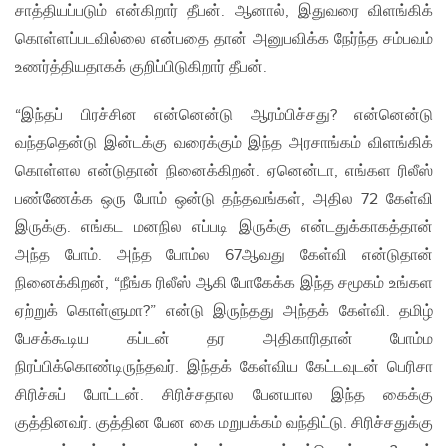
சாத்தியப்படும் என்கிறார் தீபன். ஆனால், இதுவரை விளங்கிக்
கொள்ளப்படவில்லை என்பதை தான் அனுபவிக்க நேர்ந்த சம்பவம்
உணர்த்தியதாகக் குறிப்பிடுகிறார் தீபன்.
“இந்தப் பிரச்சின என்னென்டு ஆரம்பிச்சது? என்னென்டு
வந்ததென்டு இன்டக்கு வரைக்கும் இந்த அரசாங்கம் விளங்கிக்
கொள்ளல என்டுதான் நினைக்கிறன். ஏனென்டா, எங்கள ரிலீஸ்
பண்ணேக்க ஒரு போம் ஒன்டு தந்தவங்கள், அதில 72 கேள்வி
இருக்கு. எங்கட மனநில எப்படி இருக்கு என்டதுக்காகத்தான்
அந்த போம். அந்த போம்ல 67ஆவது கேள்வி என்டுதான்
நினைக்கிறன், “நீங்க ரிலீஸ் ஆகி போகேக்க இந்த சமூகம் உங்கள
ஏற்றுக் கொள்ளுமா?” என்டு இருந்தது அந்தக் கேள்வி. தமிழ்
பேசக்கூடிய கப்டன் தர அதிகாரிதான் போம்ம
நிரப்பிக்கொண்டிருந்தவர். இந்தக் கேள்விய கேட்டவுடன் பெரிசா
சிரிச்சுப் போட்டன். சிரிச்சதால பேனயால இந்த கைக்கு
குத்தினவர். குத்தின பேன கை மறுபக்கம் வந்திட்டு. சிரிச்சதுக்கு