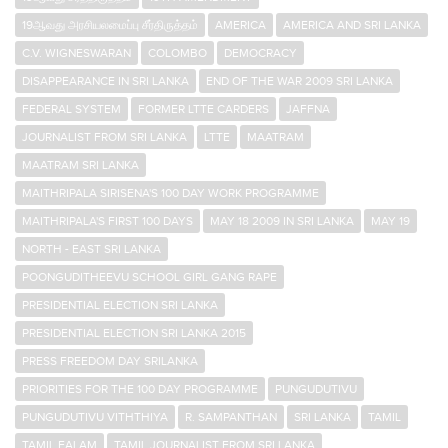
19ஆவது அரசியலமைப்பு சீர்திருத்தம்
AMERICA
AMERICA AND SRI LANKA
C.V. WIGNESWARAN
COLOMBO
DEMOCRACY
DISAPPEARANCE IN SRI LANKA
END OF THE WAR 2009 SRI LANKA
FEDERAL SYSTEM
FORMER LTTE CARDERS
JAFFNA
JOURNALIST FROM SRI LANKA
LTTE
MAATRAM
MAATRAM SRI LANKA
MAITHRIPALA SIRISENA'S 100 DAY WORK PROGRAMME
MAITHRIPALA'S FIRST 100 DAYS
MAY 18 2009 IN SRI LANKA
MAY 19
NORTH - EAST SRI LANKA
POONGUDITHEEVU SCHOOL GIRL GANG RAPE
PRESIDENTIAL ELECTION SRI LANKA
PRESIDENTIAL ELECTION SRI LANKA 2015
PRESS FREEDOM DAY SRILANKA
PRIORITIES FOR THE 100 DAY PROGRAMME
PUNGUDUTIVU
PUNGUDUTIVU VITHTHIYA
R. SAMPANTHAN
SRI LANKA
TAMIL
TAMIL EALAM
TAMIL JOURNALIST FROM SRI LANKA