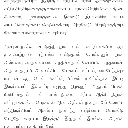
வாழ்ந்துவருகிறார். இருந்தும், தடுப்பில் தான் இராணுவத்தால்
கடும் சித்திரவதைக்கு உள்ளாக்கப்பட்டதாகத் தெரிவிக்கும் தீபன்,
அதனால், முள்ளந்தண்டில் இரண்டு இடங்களில் காயம்
ஏற்பட்டுள்ளதாகவும் தெரிவிக்கிறார். அத்தோடு, சிறுநீரகத்திலும்
கோளாறு உள்ளதாகவும் கூறுகிறார்.
“புனர்வாழ்வுக்கு உட்படுத்தியதால என்ட வாழ்க்கையில ஒரு
முன்னேற்றமும் ஏற்படல்ல என்டுதான் சொல்லனும். நான்
அவ்வளவு வேதனைகளை சந்திச்சுதான் வெளியில வந்தனான்.
அதால திருப்பி அவைக்கிட்ட போகவும் மாட்டன், கையேந்தவும்
மாட்டன். ஒரு டென் மினிட்ஸ், பிப்டீன் மினிட்ஸ்தான் இப்படி
இருக்கலாம். இல்லாட்டி எழுந்து நிற்கனும், அதுவும் பிப்டீன்
மினிட்ஸ்தான். என்ட உடல் நிலைய அப்படி ஆக்கிட்டுதான்
விட்டிருக்காங்க. பெரலைஸ் ஆன ஆக்கள் நிறைய பேர் வெளிய
வந்திருக்கினம். அவங்கட நாளாந்த வாழ்க்கைய கொண்டு
போறதே கஷ்டமா இருக்கு” இதுதான் இலங்கை அரசின்
புனர்வாழ்வு என்கிறார் தீபன்.