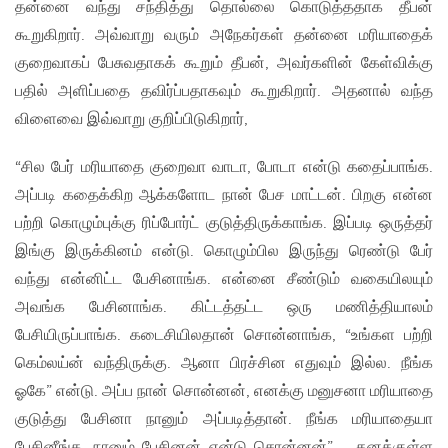
தன்னை வந்து சந்தித்து தொல்லை கொடுத்ததாக தீபன்
கூறுகிறார். அவ்வாறு வரும் அநேகர்கள் தன்னை மரியாதைக்
குறைவாகப் பேசுவதாகக் கூறும் தீபன், அவர்களின் கேள்விக்கு
பதில் அளிப்பதை தவிர்ப்பதாகவும் கூறுகிறார். அதனால் வந்த
விளைவை இவ்வாறு குறிப்பிடுகிறார்,
“சில பேர் மரியாதை குறைவா வாடா, போடா என்டு கதைப்பாங்க.
அப்படி கதைக்கிற ஆக்களோட நான் பேச மாட்டன். பிறகு என்ன
பற்றி கொழும்புக்கு ரிப்போர்ட் குடுத்திருக்காங்க. இப்படி ஒருத்தர்
இங்கு இருக்கினம் என்டு. கொழும்பில இருந்து ரெண்டு பேர்
வந்து என்னிட்ட பேசினாங்க. என்னை சீண்டும் வகையிலயும்
அவங்க பேசினாங்க. கிட்டத்தட்ட ஒரு மணித்தியாலம்
பேசியிருப்பாங்க. கடைசியிலதான் சொன்னாங்க, “உங்கள பற்றி
கெம்லய்ன் வந்திருக்கு. ஆனா பிரச்சின எதுவும் இல்ல. நீங்க
ஓகே” என்டு. அப்ப நான் சொன்னன், எனக்கு மனுசனா மரியாதை
குடுத்து பேசினா நானும் அப்படித்தான். நீங்க மரியாதையா
பேசினீங்க, நானும் பேசினன் என்டு சொன்னன்” – தனக்குள்ள