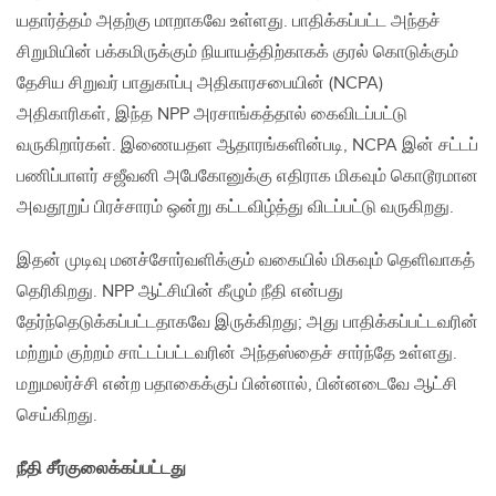
யதார்த்தம் அதற்கு மாறாகவே உள்ளது. பாதிக்கப்பட்ட அந்தச்
சிறுமியின் பக்கமிருக்கும் நியாயத்திற்காகக் குரல் கொடுக்கும்
தேசிய சிறுவர் பாதுகாப்பு அதிகாரசபையின் (NCPA)
அதிகாரிகள், இந்த NPP அரசாங்கத்தால் கைவிடப்பட்டு
வருகிறார்கள். இணையதள ஆதாரங்களின்படி, NCPA இன் சட்டப்
பணிப்பாளர் சஜீவனி அபேகோனுக்கு எதிராக மிகவும் கொடூரமான
அவதூறுப் பிரச்சாரம் ஒன்று கட்டவிழ்த்து விடப்பட்டு வருகிறது.
இதன் முடிவு மனச்சோர்வளிக்கும் வகையில் மிகவும் தெளிவாகத்
தெரிகிறது. NPP ஆட்சியின் கீழும் நீதி என்பது
தேர்ந்தெடுக்கப்பட்டதாகவே இருக்கிறது; அது பாதிக்கப்பட்டவரின்
மற்றும் குற்றம் சாட்டப்பட்டவரின் அந்தஸ்தைச் சார்ந்தே உள்ளது.
மறுமலர்ச்சி என்ற பதாகைக்குப் பின்னால், பின்னடைவே ஆட்சி
செய்கிறது.
நீதி சீர்குலைக்கப்பட்டது