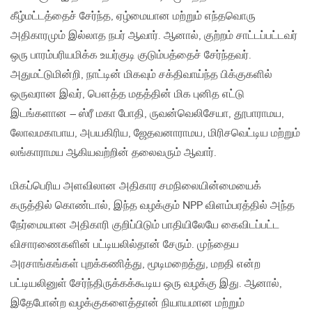
கீழ்மட்டத்தைச் சேர்ந்த, ஏழ்மையான மற்றும் எந்தவொரு
அதிகாரமும் இல்லாத நபர் ஆவார். ஆனால், குற்றம் சாட்டப்பட்டவர்
ஒரு பாரம்பரியமிக்க உயர்குடி குடும்பத்தைச் சேர்ந்தவர்.
அதுமட்டுமின்றி, நாட்டின் மிகவும் சக்திவாய்ந்த பிக்குகளில்
ஒருவரான இவர், பௌத்த மதத்தின் மிக புனித எட்டு
இடங்களான – ஸ்ரீ மகா போதி, ருவன்வெலிசேயா, தூபாராமய,
லோவமகாபாய, அபயகிரிய, ஜேதவனாராமய, மிரிசவெட்டிய மற்றும்
லங்காராமய ஆகியவற்றின் தலைவரும் ஆவார்.
மிகப்பெரிய அளவிலான அதிகார சமநிலையின்மையைக்
கருத்தில் கொண்டால், இந்த வழக்கும் NPP விளம்பரத்தில் அந்த
நேர்மையான அதிகாரி குறிப்பிடும் பாதியிலேயே கைவிடப்பட்ட
விசாரணைகளின் பட்டியலில்தான் சேரும். முந்தைய
அரசாங்கங்கள் புறக்கணித்து, மூடிமறைத்து, மறதி என்ற
பட்டியலினுள் சேர்ந்திருக்கக்கூடிய ஒரு வழக்கு இது. ஆனால்,
இதேபோன்ற வழக்குகளைத்தான் நியாயமான மற்றும்