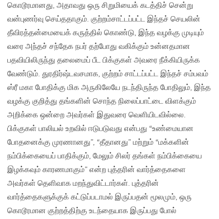
கொடூரமானது, அதாவது ஒரு சிறுமியைக் கடத்திச் சென்று
வன்புணர்வு செய்ததாகும். குற்றம்சாட்டப்பட்ட இந்தச் செயலின்
தீவிரத்தன்மையைக் கருத்தில் கொண்டு, இந்த வழக்கு முடியும்
வரை அந்தச் சந்தேக நபர் தற்போது வகிக்கும் உன்னதமான
பதவியிலிருந்து தலைமைப் பீட பிக்குகள் அவரை நீக்கியிருக்க
வேண்டும். துரதிர்ஷ்டவசமாக, குற்றம் சாட்டப்பட்ட இந்தச் சம்பவம்
ஸ்ரீ மகா போதிக்கு மிக அருகிலேயே நடந்திருந்த போதிலும், இந்த
வழக்கு குறித்து தங்களின் சொந்த நிலைப்பாட்டை விளக்கும்
அறிக்கை ஒன்றை அவர்கள் இதுவரை வெளியிடவில்லை.
பிக்குகள் பாலியல் உறவில் ஈடுபடுவது என்பது “உண்மையான
போதனைக்கு முரணானது”, “தீதானது” மற்றும் “மக்களின்
நம்பிக்கையைப் பாதிக்கும், மேலும் சிலர் தங்கள் நம்பிக்கையை
இழக்கவும் காரணமாகும்” என்ற புத்தரின் வார்த்தைகளை
அவர்கள் தெளிவாக மறந்துவிட்டார்கள். புத்தரின்
வார்த்தைகளுக்குக் கட்டுப்படாமல் இருப்பதன் மூலமும், ஒரு
கொடூரமான குற்றத்திற்கு உடந்தையாக இருப்பது போல்