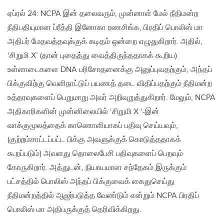
ஏப்ரல் 24: NCPA இன் தலைவரும், முன்னாள் மேல் நீதிமன்ற
நீதிபதியுமான ப்ரீத்தி இனோகா ரணசிங்க, பிரதிப் பொலிஸ் மா
அதிபர் மேதவத்தவுக்குக் கடிதம் ஒன்றை எழுதுகிறார். அதில்,
‘சிறுமி X’ (தான் புதைத்து வைத்திருந்ததாகக் கூறிய)
உள்ளாடைகளை DNA பரிசோதனைக்கு அனுப்புவதற்கும், அந்தப்
பிக்குவிற்கு வெளிநாட்டுப் பயணத் தடை விதிப்பதற்கும் நீதிமன்ற
உத்தரவுகளைப் பெறுமாறு அவர் அறிவுறுத்துகிறார். மேலும், NCPA
அதிகாரிகளின் முன்னிலையில் ‘சிறுமி X ‘-இன்
வாக்குமூலத்தைக் காணொளியாகப் பதிவு செய்யவும்,
(குற்றம்சாட்டப்பட்ட பிக்கு அவளுக்குக் கொடுத்ததாகக்
கூறப்படும்) அவளது தொலைபேசி பதிவுகளைப் பெறவும்
கோருகிறார். அத்துடன், நியாயமான சந்தேகம் இருக்கும்
பட்சத்தில் பொலிஸ் அந்தப் பிக்குவைக் கைதுசெய்து
நீதிமன்றத்தில் ஆஜர்படுத்த வேண்டும் என்றும் NCPA பிரதிப்
பொலிஸ் மா அதிபருக்குத் தெரிவிக்கிறது.