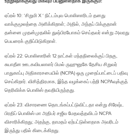
உற்றுநோக்குவது மிகவும் பயனுள்ளதாக இருக்கும்:
ஏப்ரல் 10: ‘சிறுமி X ‘ நிட்டம்புவ பொலிஸாரிடம் தனது
வாக்குமூலத்தை அளிக்கிறாள்; அதில், அந்தப் பிக்குதான்
தன்னை முதன்முதலில் துஷ்பிரயோகம் செய்தவர் என்று அவரது
பெயரைக் குறிப்பிடுகிறாள்.
ஏப்ரல் 22: பொலிஸாரின் 12 நாட்கள் மந்தநிலைக்குப் பிறகு,
சுயாதீன ஊடகவியலாளர் பிமல் ருஹுனுகே தேசிய சிறுவர்
பாதுகாப்பு அதிகாரசபையில் (NCPA) ஒரு முறைப்பாட்டைப் பதிவு
செய்கிறார். விசித்திரமாக, இந்த வழக்கைப் பற்றி NCPAவுக்குத்
தெரிவிக்க பொலிஸ் தவறியிருந்தது.
ஏப்ரல் 23: விசாரணை தொடங்கப்பட்டுவிட்டதா என்று சிரேஷ்ட
பிரதிப் பொலிஸ் மா அதிபர் சஜீவ மேதவத்தவிடம் NCPA
விசாரிக்கிறது; அதற்கு, தாமதம் ஏற்பட்டுள்ளதாக அவரிடம்
இருந்து பதில் கிடைக்கிறது.