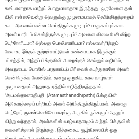
கசப்பானதாக மாற்றப் போதுமானதாக இருந்தது. ஒருவேளை தன்
விதி என்னவென்று அவளுக்கு முழுமையாகத் தெரிந்திருந்தாலும்
கூட, அவளால் என்ன செய்திருக்க முடியும்? பாதுகாப்புக்காக
அவள் யாரிடம் சென்றிருக்க முடியும்? அவளை விலை பேசி விற்ற
பெற்றோரிடமா? அல்லது பொலிஸாரிடமா? எல்லாவற்றிற்கும்
மேலாக, இந்தக் குற்றச்சாட்டுகள் உண்மையாக இருக்கும்
பட்சத்தில், அந்தப் பிக்குவின் அறைக்குச் செல்லும் வழியில்,
அவருடைய பொலிஸ் பாதுகாப்புப் பிரிவைக் கடந்துதானே அவள்
சென்றிருக்க வேண்டும். தனது குறுகிய கால வாழ்நாள்
முழுவதையும் அனுராதபுரத்தில் கழித்திருந்ததால்,
‘அடமஸ்தானாதிபதி’ (Atamasthanadhipathi) பிக்குவின்
அதிகாரத்தைப் பற்றியும் அவள் அறிந்திருந்திருப்பாள். அவளது
பெற்றோர் ருவன்வெலிசேயாவுக்கு அருகில் பூக்களும் தேனும்
விற்று வந்ததால், அவர்களின் வாழ்வாதாரமும் அந்தப் பிக்குவின்
கைகளில்தான் இருந்தது. இத்தகைய சூழ்நிலையில் ஒரு
சிறுமியால் அடிபணிவதையும், எப்படியாவது உயிர்