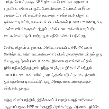
காந்தாவோ அல்லது NPP இன் பல பெண் நாடாளுமன்ற
உறுப்பினர்களோ யாருமே பேசவில்லை. அவர்களின் இந்த
மௌனம், எதிர்க்கட்சித் தலைவர், எதிர்க்கட்சியிலுள்ள
ஒவ்வொரு கட்சி, தலைமைப் பீட பிக்குகள் (Chief Prelates), பிற
முன்னணி பிக்குகள் மற்றும் முக்கிய ஊடகங்கள் (பாரம்பரிய
ஊடகங்கள்) ஆகியவற்றாலும் எதிரொலிக்கப்படுகிறது.
தேசிய சிறுவர் பாதுகாப்பு அதிகாரசபையில் (NCPA) புகார்
அளித்த சுயாதீன ஊடகவியலாளர் பிமல் ருஹுனுகே மற்றும் ஒரு
சில யூடியூபர்கள் (YouTubers), இணையதளங்கள் மட்டும்
இல்லாதிருந்திருந்தால், இந்த வழக்கு எதிர்க்கட்சி மற்றும்
பாரம்பரிய ஊடகங்களின் முழு ஆதரவோடு அரசாங்கத்தால்
மூச்சுத்திணறடிக்கப்பட்டு, ஒரு அசாதாரண மரணத்தைச்
சந்தித்திருக்கும்.
அந்த விளம்பரத்தில், நீதிக்காகப் போராடும் அதிகாரிகளைப்
பாதுகாப்பதாக NPP வாக்குறுதி அளிக்கிறது. ஆனால், இங்கே