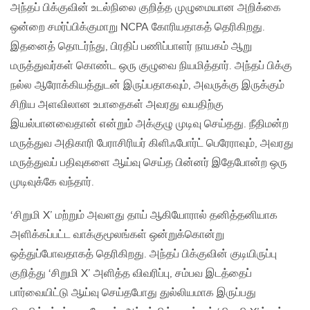
அந்தப் பிக்குவின் உடல்நிலை குறித்த முழுமையான அறிக்கை
ஒன்றை சமர்ப்பிக்குமாறு NCPA கோரியதாகத் தெரிகிறது.
இதனைத் தொடர்ந்து, பிரதிப் பணிப்பாளர் நாயகம் ஆறு
மருத்துவர்கள் கொண்ட ஒரு குழுவை நியமித்தார். அந்தப் பிக்கு
நல்ல ஆரோக்கியத்துடன் இருப்பதாகவும், அவருக்கு இருக்கும்
சிறிய அளவிலான உபாதைகள் அவரது வயதிற்கு
இயல்பானவைதான் என்றும் அக்குழு முடிவு செய்தது. நீதிமன்ற
மருத்துவ அதிகாரி பேராசிரியர் கிளிஃபோர்ட் பெரேராவும், அவரது
மருத்துவப் பதிவுகளை ஆய்வு செய்த பின்னர் இதேபோன்ற ஒரு
முடிவுக்கே வந்தார்.
‘சிறுமி X’ மற்றும் அவளது தாய் ஆகியோரால் தனித்தனியாக
அளிக்கப்பட்ட வாக்குமூலங்கள் ஒன்றுக்கொன்று
ஒத்துப்போவதாகத் தெரிகிறது. அந்தப் பிக்குவின் குடியிருப்பு
குறித்து ‘சிறுமி X’ அளித்த விவரிப்பு, சம்பவ இடத்தைப்
பார்வையிட்டு ஆய்வு செய்தபோது துல்லியமாக இருப்பது