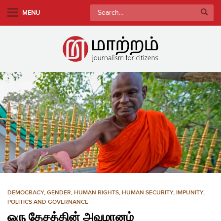
S
Search
MENU
k
for:
i
p
t
o
m
a
i
n
c
o
n
t
e
n
DEMOCRACY
,
GENDER
,
HUMAN RIGHTS
,
HUMAN SECURITY
,
IMPUNITY
,
t
POLITICS AND GOVERNANCE
ஒரு தேசத்தின் அவமானம்