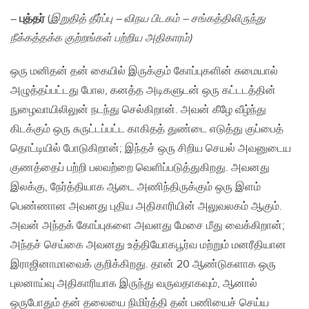
–
புத்தர்
(
இறுதித் தீர்ப்பு – விநய பிடகம் – சங்கத்திலிருந்து
நீக்கத்தக்க குற்றங்கள் பற்றிய அதிகாரம்)
ஒரு மனிதன் தன் கையில் இருக்கும் கோப்புகளின் சுமையால்
அழுத்தப்பட்டது போல, கனத்த அடிகளுடன் ஒரு கட்டடத்தின்
நுழைவாயிலிலுன் நடந்து செல்கிறான். அவன் கீழே வீழ்ந்து
கிடக்கும் ஒரு சுருட்டப்பட்ட காகிதத் துண்டை எடுத்து குப்பைத்
தொட்டியில் போடுகிறான்; இந்தச் ஒரு சிறிய செயல் அவனுடைய
குணத்தைப் பற்றி பலவற்றை வெளிப்படுத்துகிறது. அவனது
இலக்கு, நேர்த்தியாக ஆடை அணிந்திருக்கும் ஒரு இளம்
பெண்ணான அவனது புதிய அதிகாரியின் அலுவலகம் ஆகும்.
அவன் அந்தக் கோப்புகளை அவளது மேசை மீது வைக்கிறான்;
அந்தச் செய்கை அவனது உத்தியோகபூர்வ மற்றும் மனரீதியான
இராஜினாமாவைக் குறிக்கிறது. தான் 20 ஆண்டுகளாக ஒரு
புலனாய்வு அதிகாரியாக இருந்து வருவதாகவும், ஆனால்
ஒருபோதும் தன் தலையை நிமிர்த்தி தன் பணியைச் செய்ய