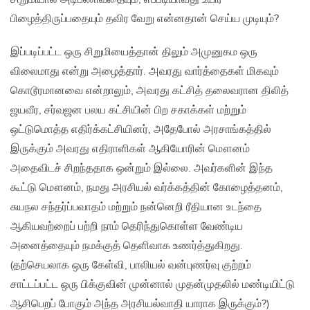
பிழைத்திருப்பதையும் தவிர வேறு என்னதான் செய்ய முடியும்?
இப்படிப்பட்ட ஒரு சிறுமியைத்தான் திலும் அமுனுகம ஒரு
விலைமாது என்று அழைத்தார். அவரது வார்த்தைகள் மிகவும்
கொடூரமானவை என்றாலும், அவரது கட்சித் தலைவரான திலித்
ஜயவீர, சர்வஜன பலய கட்சியின் பிற சகாக்கள் மற்றும்
ஒட்டுமொத்த எதிர்க்கட்சியினர், அதேபோல் அரசாங்கத்தில்
இருக்கும் அவரது எதிராளிகள் ஆகியோரின் மௌனம்
அதைவிடச் சிறந்ததாக ஒன்றும் இல்லை. அவர்களின் இந்த
கூட்டு மௌனம், நமது அரசியல் வர்க்கத்தின் கோழைத்தனம்,
சுயநல சந்தர்ப்பவாதம் மற்றும் நன்னெறி ரீதியான உடந்தை
ஆகியவற்றைப் பற்றி நாம் தெரிந்துகொள்ள வேண்டிய
அனைத்தையும் நமக்குத் தெளிவாக உணர்த்துகிறது.
(தற்செயலாக ஒரு கேள்வி, பாலியல் வன்புணர்வு குற்றம்
சாட்டப்பட்ட ஒரு பிக்குவின் முன்னால் முதன்முதலில் மண்டியிட்டு
ஆசிபெறப் போகும் அந்த அரசியல்வாதி யாராக இருக்கும்?)