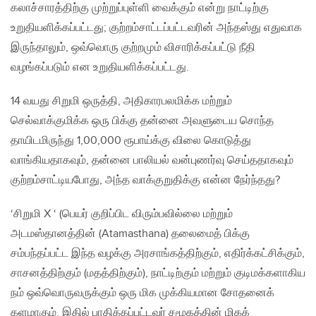
கலாச்சாரத்திற்கு முற்றுப்புள்ளி வைக்கும் என்று நாட்டிற்கு
உறுதியளிக்கப்பட்டது; குற்றம்சாட்டப்பட்டவரின் அந்தஸ்து எதுவாக
இருந்தாலும், ஒவ்வொரு குற்றமும் விசாரிக்கப்பட்டு நீதி
வழங்கப்படும் என உறுதியளிக்கப்பட்டது.
14 வயது சிறுமி ஒருத்தி, அதிகாரபலமிக்க மற்றும்
செல்வாக்குமிக்க ஒரு பிக்கு தன்னை அவளுடைய சொந்த
தாயிடமிருந்து 1,00,000 ரூபாய்க்கு விலை கொடுத்து
வாங்கியதாகவும், தன்னை பாலியல் வன்புணர்வு செய்ததாகவும்
குற்றம்சாட்டியபோது, அந்த வாக்குறுதிக்கு என்ன நேர்ந்தது?
‘சிறுமி X ‘ (பெயர் குறிப்பிட விரும்பவில்லை​ மற்றும்
அடமஸ்தானத்தின் (Atamasthana) தலைமைத் பிக்கு
சம்பந்தப்பட்ட இந்த வழக்கு அரசாங்கத்திற்கும், எதிர்க்கட்சிக்கும்,
சாசனத்திற்கும் (மதத்திற்கும்), நாட்டிற்கும் மற்றும் குடிமக்களாகிய
நம் ஒவ்வொருவருக்கும் ஒரு மிக முக்கியமான சோதனைக்
களமாகும். இதில் பாதிக்கப்பட்டவர் சமூகத்தின் மிகக்