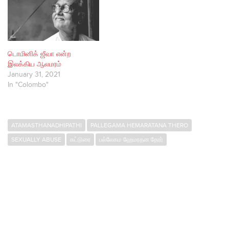
டொமினிக் ஜீவா என்ற
இலக்கிய ஆலமரம்
January 31, 2021
In "Colombo"
ATAMASTHANADHIPATHI
PALLEGAMA HEMARATANA THERO
SEXUALLY ABUSE
கட்டுரை
பல்லேகம ஹேமரதன தேரர்