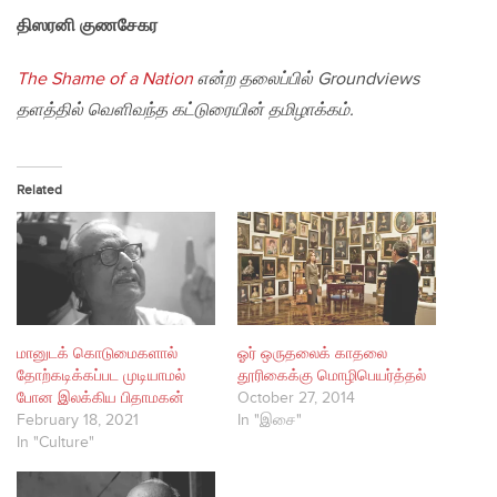
திஸரனி குணசேகர
The Shame of a Nation
என்ற தலைப்பில் Groundviews
தளத்தில் வௌிவந்த கட்டுரையின் தமிழாக்கம்.
Related
மானுடக் கொடுமைகளால்
ஓர் ஒருதலைக் காதலை
தோற்கடிக்கப்பட முடியாமல்
தூரிகைக்கு மொழிபெயர்த்தல்
போன இலக்கிய பிதாமகன்
October 27, 2014
February 18, 2021
In "இசை"
In "Culture"