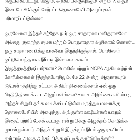
நிரூபிக்கப்பட்டது. மேலும், அந்தப் பிக்குவுக்கும் ‘சிறுமி X’க்கும்
இடையே 80க்கும் மேற்பட்ட தொலைபேசி அழைப்புகள்
பரிமாறப்பட்டுள்ளன.
ஒருவேளை இந்தச் சந்தேக நபர் ஒரு சாதாரண மனிதராகவோ
அல்லது குறைந்த சமூக மற்றும் பொருளாதார அதிகாரம் கொண்ட
ஒரு சாதாரண பிக்குவாகவோ இருந்திருந்தால், பொலிஸார்
ஒட்டுமொத்தமாக இப்படி இவ்வளவு காலம்
இழுத்தடித்திருப்பார்களா? பொலிஸ் மற்றும் NCPA ஆகியவற்றின்
கோரிக்கைகள் இருந்தபோதிலும், மே 22 அன்று அனுராதபுரம்
நீதிமன்றத்திற்கு சட்டமா அதிபர் திணைக்களம் ஏன் ஒரு
பிரதிநிதியைக் கூட அனுப்பவில்லை? ஊடக அறிக்கைகளின்படி,
அந்தச் சிறுமி தங்க வைக்கப்பட்டுள்ள மருத்துவமனைக்கு
தொலைபேசியில் அழைத்து, அங்குள்ள ஊழியர்கள் யாரும்
இதைப் பற்றிப் பேசக் கூடாது என்று பிக்கு அழுத்தம் கொடுக்க
முயன்றுள்ளார். அந்தச் சிறுமி இருக்கும் இடம் ஒரு ரகசியம்
என்றால், அதை அந்தப் பிக்கு எப்படிக் கண்டுபிடித்தார்?