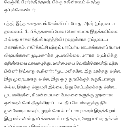
கெஞ்சிப் பிரார்த்தித்தனர். பிக்கு சுதின்னவும் அதற்கு
ஒப்புக்கொண்டார்.
புத்தர் இந்த கதையைக் கேள்விப்பட்டபோது, அவர் (நம்முடைய
தலைமைப் பீட பிக்குகளைப் போல) மௌனமாக இருக்கவில்லை
அல்லது சாசனத்தின் (மதத்தின்) நலனுக்காக (நம்முடைய
அரசாங்கம், எதிர்க்கட்சி மற்றும் பாரம்பரிய ஊடகங்களைப் போல)
விஷயங்களை மூடிமறைக்க முயலவில்லை. மாறாக, அவர் பிக்கு
சுதின்னவை வரவழைத்து, உண்மையை வெளிக்கொண்டு வந்த
பின்னர் இவ்வாறு கூறினார்: “மூட மனிதனே, இது உகந்தது அல்ல,
இது முறையானது அல்ல, இது ஒரு துறவிக்குத் தகுதியானது
அல்ல, இதற்கு அனுமதி இல்லை, இது செய்யத்தக்கது அல்ல…
மூட மனிதனே, நீ உண்மையான போதனைகளுக்கு முரணான
ஒன்றைச் செய்திருக்கிறாய்… பல தீய செயல்களுக்கு நீயே
முன்னோடியாகவும், முதல் செயல்பாட்டாளராகவும் இருக்கிறாய்.
இது மக்களின் நம்பிக்கையைப் பாதிக்கும், மேலும் சிலர் தங்கள்
நம்பிக்கையை இழக்கவும் காரணமாகும்.”