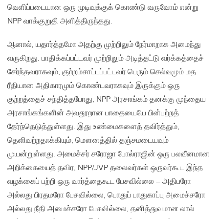
வெளிப்படையான ஒரு முடிவுக்குக் கொண்டு வருவோம் என்று
NPP வாக்குறுதி அளித்திருந்தது.
ஆனால், யதார்த்தமோ அதற்கு முற்றிலும் நேர்மாறாக அமைந்து
வருகிறது. பாதிக்கப்பட்டவர் முற்றிலும் அடித்தட்டு வர்க்கத்தைச்
சேர்ந்தவராகவும், குற்றம்சாட்டப்பட்டவர் பெரும் செல்வமும் மத
ரீதியான அதிகாரமும் கொண்டவராகவும் இருக்கும் ஒரு
குற்றத்தைச் சந்தித்தபோது, NPP அரசாங்கம் தனக்கு முந்தைய
அரசாங்கங்களின் அவதூறான பாதையையே பின்பற்றத்
தேர்ந்தெடுத்துள்ளது. இது உண்மைகளைத் தவிர்த்தும்,
தெளிவற்றதாக்கியும், மௌனத்தில் தஞ்சமடையவும்
முயன்றுள்ளது. அமைச்சர் சரோஜா போல்ராஜின் ஒரு பலவீனமான
அறிக்கையைத் தவிர, NPP/JVP தலைவர்கள் ஒருவர்கூட இந்த
வழக்கைப் பற்றி ஒரு வார்த்தைகூட பேசவில்லை – அதிபரோ
அல்லது பிரதமரோ பேசவில்லை, பொதுப் பாதுகாப்பு அமைச்சரோ
அல்லது நீதி அமைச்சரோ பேசவில்லை, தனித்துவமான லால்