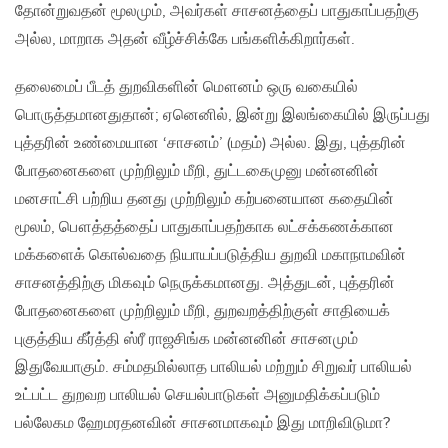
தோன்றுவதன் மூலமும், அவர்கள் சாசனத்தைப் பாதுகாப்பதற்கு
அல்ல, மாறாக அதன் வீழ்ச்சிக்கே பங்களிக்கிறார்கள்.
தலைமைப் பீடத் துறவிகளின் மௌனம் ஒரு வகையில்
பொருத்தமானதுதான்; ஏனெனில், இன்று இலங்கையில் இருப்பது
புத்தரின் உண்மையான ‘சாசனம்’ (மதம்) அல்ல. இது, புத்தரின்
போதனைகளை முற்றிலும் மீறி, துட்டகைமுனு மன்னனின்
மனசாட்சி பற்றிய தனது முற்றிலும் கற்பனையான கதையின்
மூலம், பௌத்தத்தைப் பாதுகாப்பதற்காக லட்சக்கணக்கான
மக்களைக் கொல்வதை நியாயப்படுத்திய துறவி மகாநாமவின்
சாசனத்திற்கு மிகவும் நெருக்கமானது. அத்துடன், புத்தரின்
போதனைகளை முற்றிலும் மீறி, துறவறத்திற்குள் சாதியைக்
புகுத்திய கீர்த்தி ஸ்ரீ ராஜசிங்க மன்னனின் சாசனமும்
இதுவேயாகும். சம்மதமில்லாத பாலியல் மற்றும் சிறுவர் பாலியல்
உட்பட்ட துறவற பாலியல் செயல்பாடுகள் அனுமதிக்கப்படும்
பல்லேகம ஹேமரதனவின் சாசனமாகவும் இது மாறிவிடுமா?