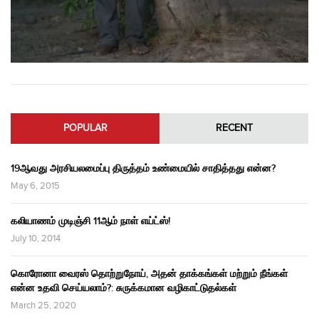
POPULAR
RECENT
19ஆவது அரசியலமைப்பு திருத்தம் உண்மையில் சாதித்தது என்ன?
May 6, 2015
கலியாணம் முடிஞ்சி 11ஆம் நாள் எய்ட்ஸ்!
July 10, 2014
கொரோனா வைரஸ் தொற்றுநோய், அதன் தாக்கங்கள் மற்றும் நீங்கள்
என்ன உதவி செய்யலாம்?: சுருக்கமான வழிகாட்டுதல்கள்
March 25, 2020