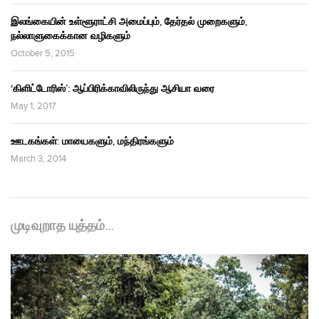
இலங்கையின் உள்ளூராட்சி அமைப்பும், தேர்தல் முறைகளும்,
நல்லாளுகைக்கான வழிகளும்
October 5, 2015
‘கிளிட்டோரிஸ்’: ஆப்பிரிக்காவிலிருந்து ஆசியா வரை
May 1, 2017
ஊடகங்கள்: மாயைகளும், மந்திரங்களும்
March 3, 2014
முடிவுறாத யுத்தம்…