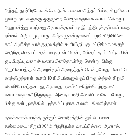
அந்தத் துஷ்பிரயோகக் கொடுங்கனவை (அந்தப் பிக்கு சிறுமியை
மூன்று நாட்களுக்கு ஒருமுறை அழைத்ததாகக் கூறப்படுகிறது)
அனுபவித்து வாழ்வது அவளுக்கு எப்படி இருந்திருக்கும் என்பதை
நம்மால் அறிய முடியாது. அந்த முதல் நாளைப் பற்றி சிறிமியின்
தாய் அளித்த வாக்குமூலத்தில் கூறியிருப்பது மட்டுமே நமக்குத்
தெரிந்த விஷயம். தன் மகளுடன் சென்ற அந்தத் தாய், பிக்குவின்
குடியிருப்பு வரை அவரைப் பின்தொடர்ந்து சென்று, பிக்கு
சிறுமியைத் தன் அறைக்குள் அழைத்துச் சென்றபோது வெளியே
காத்திருந்தாள். சுமார் 10 நிமிடங்களுக்குப் பிறகு அந்தச் சிறுமி
வெளியே வந்தபோது, அவளது முகம் “மகிழ்ச்சியற்றதாக/
கசப்பானதாக” இருந்தது. அதைப் பற்றி அவளிடம் கேட்டபோது,
பிக்கு தன் முகத்தில் முத்தமிட்டதாக அவள் பதிலளித்தாள்.
தனக்காகக் காத்திருக்கும் கொடூரத்தின் துல்லியமான
தன்மையை ‘சிறுமி X ‘ அறிந்திருக்க வாய்ப்பில்லை. ஆனால்,
அதன் முதல் அனுபவமே அவளது முகத்தை மகிழ்ச்சியற்றதாக/