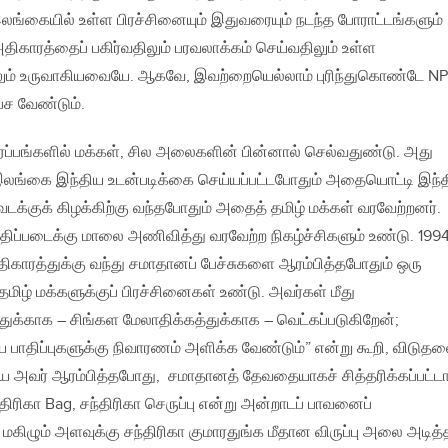
இலங்கையில் உள்ள பிரச்சினையும் இதுவரையும் நடந்த போராட்டங்களும்
திகாரத்தைப் பகிர்வதிலும் பரவலாக்கம் செய்வதிலும் உள்ள
ாலும் உருவாகியவையே. ஆகவே, இவற்றையெல்லாம் புரிந்துகொண்டே N
ேச வேண்டும்.
்ப்பங்களில் மக்கள், சில அலைகளின் பின்னால் செல்வதுண்டு. அது
இலங்கை இந்திய உடன்படிக்கை செய்யப்பட்டபோதும் அதையொட்டி இந்
்குக் கிழக்கிற்கு வந்தபோதும் அதைத் தமிழ் மக்கள் வரவேற்றனர்.
ிப்படைக்கு மாலை அணிவித்து வரவேற்ற நிகழ்ச்சிகளும் உண்டு. 199
திகாரத்துக்கு வந்து சமாதானப் பேச்சுகளை ஆரம்பித்தபோதும் ஒரு
மிழ் மக்களுக்குப் பிரச்சினைகள் உண்டு. அவர்கள் மீது
க்காக – சிங்கள மேலாதிக்கத்துக்காக – வெட்கப்படுகிறேன்;
 பாதிப்புகளுக்கு நிவாரணம் அளிக்க வேண்டும்” என்று கூறி, விடுதல
யை அவர் ஆரம்பித்தபோது, சமாதானத் தேவதையாகச் சித்தரிக்கப்பட்டார
 சந்திரிகா Bag, சந்திரிகா செருப்பு என்று அன்றாடப் பாவனைப்
ி மகிழும் அளவுக்கு சந்திரிகா குமாரதுங்க மீதான விருப்பு அலை அடித்