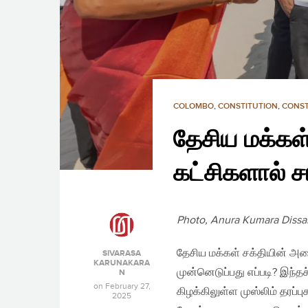
COLOMBO
,
CONSTITUTION
,
CONST
தேசிய மக்கள்
கட்சிகளால் ச
Photo, Anura Kumara Dissan
தேசிய மக்கள் சக்தியின் அலை
SIVARASA
KARUNAKARA
முன்னெடுப்பது எப்படி? இந்தச்
N
on
February 27,
கிழக்கிலுள்ள முஸ்லிம் தரப
2025