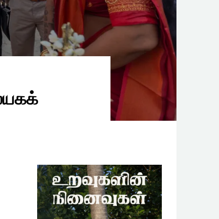
ையகக்