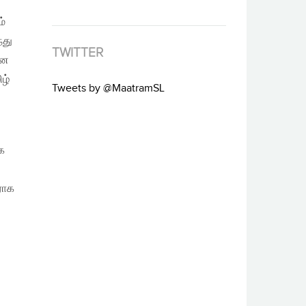
ம்
்து
TWITTER
என
ழ்
Tweets by @MaatramSL
ே
ராக