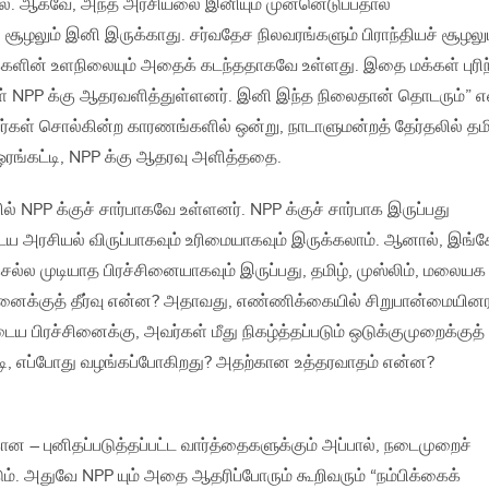
். ஆகவே, அந்த அரசியலை இனியும் முன்னெடுப்பதால்
ூழலும் இனி இருக்காது. சர்வதேச நிலவரங்களும் பிராந்தியச் சூழலு
மக்களின் உளநிலையும் அதைக் கடந்ததாகவே உள்ளது. இதை மக்கள் புரிந
் NPP க்கு ஆதரவளித்துள்ளனர். இனி இந்த நிலைதான் தொடரும்” 
ர்கள் சொல்கின்ற காரணங்களில் ஒன்று, நாடாளுமன்றத் தேர்தலில் தமி
ரங்கட்டி, NPP க்கு ஆதரவு அளித்ததை.
NPP க்குச் சார்பாகவே உள்ளனர். NPP க்குச் சார்பாக இருப்பது
 அரசியல் விருப்பாகவும் உரிமையாகவும் இருக்கலாம். ஆனால், இங்க
 செல்ல முடியாத பிரச்சினையாகவும் இருப்பது, தமிழ், முஸ்லிம், மலையக
ினைக்குத் தீர்வு என்ன? அதாவது, எண்ணிக்கையில் சிறுபான்மையின
 பிரச்சினைக்கு, அவர்கள் மீது நிகழ்த்தப்படும் ஒடுக்குமுறைக்குத்
படி, எப்போது வழங்கப்போகிறது? அதற்கான உத்தரவாதம் என்ன?
 – புனிதப்படுத்தப்பட்ட வார்த்தைகளுக்கும் அப்பால், நடைமுறைச்
. அதுவே NPP யும் அதை ஆதரிப்போரும் கூறிவரும் “நம்பிக்கைக்