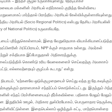
ியாக – இந்தச் சூழல் உருவாகியுள்ளது. நேரடியாகச்
, மலையக மக்களின் அரசியல் எதிர்காலம் குறித்த கேள்வியை
. மறுவளமாகப் பார்த்தால் பிராந்திய அரசியல் கேள்விக்குள்ளாகியுள்ளது
ந்திய அரசியல் (Socio Regional Politics) என்பது தேசிய அரசியலின்
of National Politics) உருவாகியதே.
ையைப் புரிந்துகொள்ளாமல், இதை வேறுவிதமாக வியாக்கியானப்படுத்
 தரப்பினரின் அபிப்பிராயம், NPP க்குச் சாதமாக உள்ளது. அவர்கள்
ற்றுச் சக்தியாக இப்போதுதான் அதிகாரத்துக்கு
ிலைப்படுத்திக் கொண்டு உரிய வேலைகளைச் செய்வதற்கு அவகாசம்
்டு, எல்லாவற்றையும் குழப்பக் கூடாது” என்று.
நியாயம், “ஏற்கனவே ஒடுக்குமுறையைச் செய்து வந்த ஐ.தே.கவுக்கும்
்‌ஷர்களுக்கும் தாராளமாகச் சந்தர்ப்பம் கொடுக்கப்பட்டது. இருந்தும் அந்
ங்களின் எந்தப் பிரச்சினையையும் தீர்க்கவில்லை. பதிலாக மேலும் மேலும்
ன. இறுதியில் ஊழல், அதிகார துஸ்பிரயோகம், பொருளாதார நெருக்கட
 தள்ளிவிட்டுள்ளன. இதையெல்லாம் ஒழித்துக் கட்டி, மாற்றமொன்றை