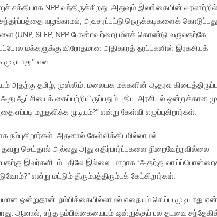
்றுச் சக்தியாக NPP வந்திருக்கிறது. அதுவும் இலங்கையின் வரலாற்றில
சந்தர்ப்பத்தை வழங்காமல், அவசரப்பட்டு நெருக்கடிகளைக் கொடுப்பத
களை (UNP, SLFP, NPP போன்றவற்றை) மீளக் கொண்டு வருவதற்கே
ப்போல மக்களுக்கு விரோதமான அதிகாரத் தரப்புகளின் இரகசியக்
க முடியாது” என.
ியும் அதற்கு தமிழ், முஸ்லிம், மலையக மக்களின் ஆதரவு கிடைத்திருப்ப
து ஆட்சியைக் கைப்பற்றியிருப்பதும் புதிய அரசியல் ஒன்றுக்கான மு
ை எப்படி மறுதலிக்க முடியும்?” என்று கேள்வி எழுப்புகிறார்கள்.
ாக நம்புகிறார்கள். அதனால் கேள்விக்கிடமில்லாமல்
தவறு செய்தால் அல்லது அது எதிர்பார்ப்புகளை நிறைவேற்றவில்லை
்பதற்கு இவர்களிடம் பதிலே இல்லை. மாறாக “அதற்கு வாய்ப்பொன்றைக
வோம்?” என்று மட்டும் திரும்பத்திரும்பக் கேட்கிறார்கள்.
ியமான ஒன்றுதான். நம்பிக்கையில்லாமல் எதையும் செய்ய முடியாது என
யாது. ஆனால், எந்த நம்பிக்கையையும் ஒன்றுக்குப் பல தடவை சந்தேகி