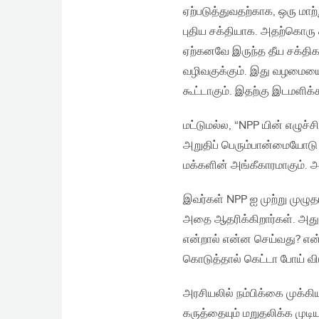
ஏற்படுத்துவதற்காக, ஒரு மாற
புதிய சக்தியாக. அதற்கொரு 
ஏற்கனவே இருந்த தீய சக்தி
வழிவகுக்கும். இது வழமையை
கூட்டாகும். இதற்கு இடமளிக்
மட்டுமல்ல, “NPP யின் எழுச்ச
அறுதிப் பெரும்பான்மையோடு அ
மக்களின் அங்கீகாரமாகும். அத
இவர்கள் NPP ஐ முற்று முழுத
அதை ஆதரிக்கிறார்கள். அது 
என்றால் என்ன செய்வது? என
கொடுத்தால் கெட்டா போய் விடு
அரசியலில் நம்பிக்கை முக்க
கருத்தையும் மறுதலிக்க முடி