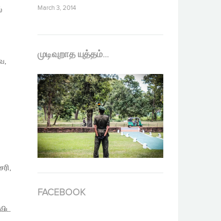
March 3, 2014
்
முடிவுறாத யுத்தம்…
ே,
சரி,
FACEBOOK
விட