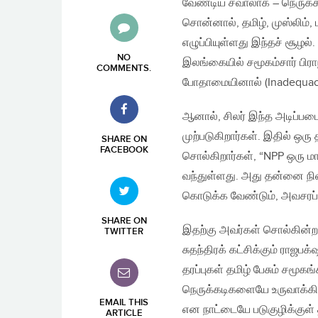
வேண்டிய சவாலாக – நெருக்கட
சொன்னால், தமிழ், முஸ்லிம்
எழுப்பியுள்ளது இந்தச் சூழல்
NO
இலங்கையில் சமூகம்சார் பிரா
COMMENTS
.
போதாமையினால் (Inadequacy 
ஆனால், சிலர் இந்த அடிப்பட
முற்படுகிறார்கள். இதில் ஒரு
SHARE ON
FACEBOOK
சொல்கிறார்கள், “NPP ஒரு மா
வந்துள்ளது. அது தன்னை ந
கொடுக்க வேண்டும், அவசரப்பட
SHARE ON
இதற்கு அவர்கள் சொல்கின்ற 
TWITTER
சுதந்திரக் கட்சிக்கும் ராஜபக
தரப்புகள் தமிழ் பேசும் சமூக
நெருக்கடிகளையே உருவாக்கி
EMAIL THIS
என நாட்டையே படுகுழிக்குள்
ARTICLE