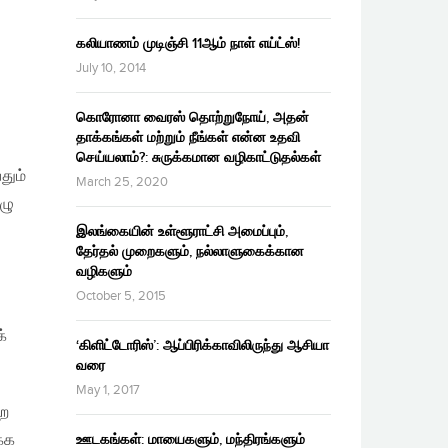
்
ு
கலியாணம் முடிஞ்சி 11ஆம் நாள் எய்ட்ஸ்!
July 10, 2014
கொரோனா வைரஸ் தொற்றுநோய், அதன்
தாக்கங்கள் மற்றும் நீங்கள் என்ன உதவி
செய்யலாம்?: சுருக்கமான வழிகாட்டுதல்கள்
தும்
March 25, 2020
ழு
இலங்கையின் உள்ளூராட்சி அமைப்பும்,
தேர்தல் முறைகளும், நல்லாளுகைக்கான
வழிகளும்
October 5, 2015
்
‘கிளிட்டோரிஸ்’: ஆப்பிரிக்காவிலிருந்து ஆசியா
வரை
May 1, 2017
்ற
க்க
ஊடகங்கள்: மாயைகளும், மந்திரங்களும்