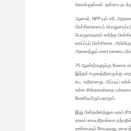
கொள்ளுங்கள். நன்மை நடக்கும
ஆனால், NPP யும் சரி, அதன
பிரச்சினையைப் பொதுமைப்படு
பொருளாதாரம் சார்ந்த பி
வாய்ப்புப் பிரச்சினை, அபிவி
அனைத்தும் என) ஏனைய பிரச்
75 ஆண்டுகளுக்கு மேலாக எர
இந்தச் சமூகத்தினருக்கு மா
கூட எதிரானது. அப்படிப் பா
உள்ள சிங்களரல்லாத மக்களாக
வேண்டியிருப்பதாகும்.
இது பின்நவீனத்துவ யுகம் (P
காலம் மையநோக்கை ஏற்பதில்ல
உண்மையும் கோருவது, மையத்