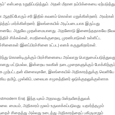
்” என்பதை உறுதிப்படுத்தும். அதன் மீதான நம்பிக்கையை ஏற்படுத்தும
ை ஆதரிப்போரும் சரி இதில் கவனம் கொள்ள மறுக்கின்றனர். அவர்கள்
த்தப் பார்க்கின்றனர். இலங்கையில் அடிப்படையாக இருப்பது
ரச்சினையே. அதுவே முதன்மையானது. அதனோடு இணைந்ததாகவே (வ
ருத்திச் சிக்கல்கள், சமநிலைக்குறைவு, முரண்பாடுகள் உள்ளிட்ட
சினைகள் (இனப்பிரச்சினை உட்பட) எனக் கருதுகிறார்கள்.
ிந்து கொண்டிருக்கும் பிரச்சினையை அவ்வாறு பொதுமைப்படுத்துவத
றானது மட்டுமல்ல, இன்றைய உலகின் நடைமுறைகளுக்கும் போக்கிற்கும
ர்க்க முற்பட்டதன் விளைவுகளே, இலங்கையில் அதிகாரத்துக்கு வெளியே
ிய தமிழ், முஸ்லிம், மலையக சமூகத்தினர் ஒடுக்குதலுக்குள்ளாக
ostmodern Era). இந்த யுகம் அதாவது பின்நவீனத்துவக்
ை. மையம், அதிகாரம் மூலம் உருவாக்கப்படுவது. யதார்த்தமும்
தைச் சிதைத்து அல்லது உடைத்து அதிகாரத்தைப் பகிருமாறும்