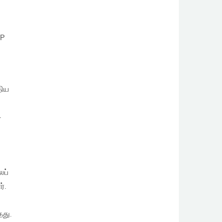
PP
திய
4
ைப்
்.
தது.