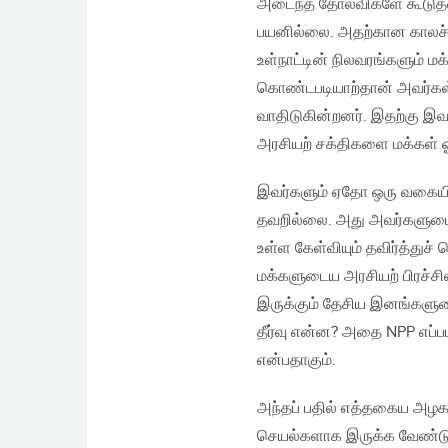
அடைந்த தோல்விகளே கூடுதல
பயனில்லை. அதற்கான காலச் ச
உள்நாட்டின் நிலவரங்களும் 
கொண்டபடியாற்தான் அவர்கள
வாதிடுகின்றனர். இதற்கு இவ
அரசியற் சக்திகளை மக்கள் ஓ
இவர்களும் ஏதோ ஒரு வகையில் 
தவறில்லை. அது அவர்களுடைய
உள்ள கேள்வியும் தவிர்த்துச்
மக்களுடைய அரசியற் பிரச்ச
இருக்கும் தேசிய இனங்களுடைய
தீர்வு என்ன? அதை NPP எப்
என்பதாகும்.
அந்தப் பதில் எத்தகைய அழகான
செயல்களாக இருக்க வேண்டும்