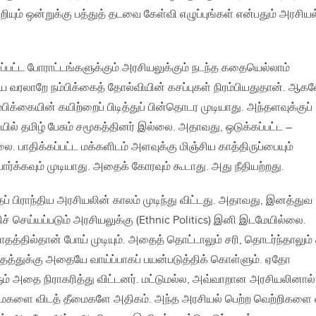
ியும் ஒன்றுக்கு பத்துத் தடவை கேள்வி எழுப்புங்கள் என்பதும் அரசியல
யப்பட்ட போராட்டங்களுக்கும் அரசியலுக்கும் நடந்த கதையெல்லாம்
ைய வரலாறே நம்பிக்கைத் தோல்வியின் கசப்புகள் நிரம்பியதுதான். ஆகவ
்கையின் கயிற்றைப் பிடித்துப் பின்தொடர முடியாது. அந்தளவுக்குப்
யில் தமிழ் பேசும் சமூகத்தினர் இல்லை. அதாவது, ஒடுக்கப்பட்ட –
ை. பாதிக்கப்பட்ட மக்களிடம் அளவுக்கு மிஞ்சிய காத்திருப்பையும்
ர்க்கவும் முடியாது. அதைக் கோரவும் கூடாது. அது நீதியற்றது.
 பிராந்திய அரசியலின் காலம் முடிந்து விட்டது. அதாவது, இனத்துவ
 செய்யப்படும் அரசியலுக்கு (Ethnic Politics) இனி இடமேயில்லை.
த்தில்தான் போய் முடியும். அதைத் தொட்டாலும் சரி, தொடர்ந்தாலும் 
ாதத்துக்கு அதையே வாய்ப்பாகப் பயன்படுத்திக் கொள்ளும். ஏதோ
் அதை நிராகரித்து விட்டனர். மட்டுமல்ல, அவ்வாறான அரசியலினால்
மைகளை விடத் தீமைகளே அதிகம். அந்த அரசியல் பெற்ற வெற்றிகளை 