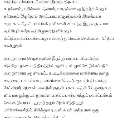
வந்திருக்கின்றன. அவற்றை இங்கு திரும்பக்
கூறவேண்டியதில்லை. ஆனால், எவருக்காவது இதற்கு மேலும்
சந்தேகம் இருந்தால் கோட்டபாய ராஜபக்‌ஷவின் இரண்டரை
வருடகால ஆட்சியும் விக்கிரமசிங்கவின் கடந்த இரு வருடகால
ஆட்சியும் அந்த ஆட்சிமுறை இனிமேலும்
விட்டுவைக்கப்படக்கூடாது என்பதற்கு மிகவும் தெளிவான பிந்திய
சான்றுகள்.
பொருளாதார நெருக்கடியில் இருந்து நாட்டை மீட்டெடுக்க
சர்வதேச நாணய நிதியத்தின் உதவியுடன் முன்னெடுக்கப்படும்
பொருளாதார மறுசீரமைப்பு நடவடிக்கைகளை மாத்திரமே தனது
சாதனையாக மக்கள் முன்னிலையில் கூறி ஜனாதிபதி வாக்கு
கேட்கிறார். ஆனால், அவரின் குறுகிய கால ஆட்சியில் ஜனநாயக
உரிமைகளுக்கு பாரதூரமான பாதிப்பை ஏற்படுத்தும் பல சட்டங்கள்
கொண்டுவரப்பட்டது குறித்தும் அவர் சிந்தித்துப்
பார்க்கவேண்டும். நீதித்துறையுடன் அவர் பதற்றமான ஒரு
உறவுமுறையையே கொண்டிருக்கிறார்.