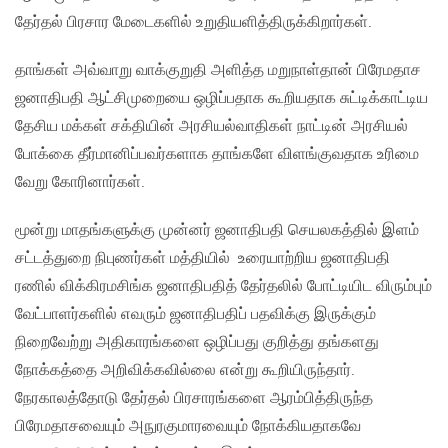
தேர்தல் பிரசார மேடைகளில் உறுதியளித்திருக்கிறார்கள்.
தாங்கள் அவ்வாறு வாக்குறுதி அளித்த மறுநாள்தான் பிரேமதாச
ஜனாதிபதி ஆட்சிமுறையை ஒழிப்பதாக கூறியதாக சுட்டிக்காட்டிய
தேசிய மக்கள் சக்தியின் அரசியல்வாதிகள் நாட்டின் அரசியல்
போக்கை தீர்மானிப்பவர்களாக தாங்களே விளங்குவதாக உரிமை
வேறு கோரினார்கள்.
மூன்று மாதங்களுக்கு முன்னர் ஜனாதிபதி செயலகத்தில் இளம்
சட்டத்துறை நிபுணர்கள் மத்தியில் உரையாற்றிய ஜனாதிபதி
ரணில் விக்கிரமசிங்க ஜனாதிபதித் தேர்தலில் போட்டியிட விரும்பும்
வேட்பாளர்களில் எவரும் ஜனாதிபதிப் பதவிக்கு இருக்கும்
நிறைவேற்று அதிகாரங்களை ஒழிப்பது குறித்து தங்களது
நோக்கத்தை அறிவிக்கவில்லை என்று கூறியிருந்தார்.
நேரகாலத்தோடு தேர்தல் பிரசாரங்களை ஆரம்பித்திருந்த
பிரேமதாசவையும் அநுரகுமாரவையும் நோக்கியதாகவே