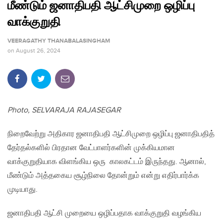
மீண்டும் ஜனாதிபதி ஆட்சிமுறை ஒழிப்பு
வாக்குறுதி
VEERAGATHY THANABALASINGHAM
on
August 26, 2024
Photo, SELVARAJA RAJASEGAR
நிறைவேற்று அதிகார ஜனாதிபதி ஆட்சிமுறை ஒழிப்பு ஜனாதிபதித்
தேர்தல்களில் பிரதான வேட்பாளர்களின் முக்கியமான
வாக்குறுதியாக விளங்கிய ஒரு காலகட்டம் இருந்தது. ஆனால்,
மீண்டும் அத்தகைய சூழ்நிலை தோன்றும் என்று எதிர்பார்க்க
முடியாது.
ஜனாதிபதி ஆட்சி முறையை ஒழிப்பதாக வாக்குறுதி வழங்கிய