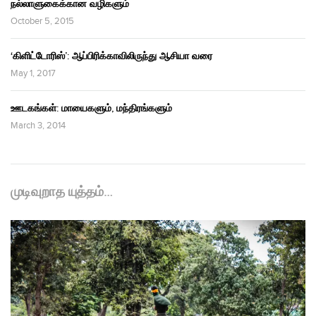
நல்லாளுகைக்கான வழிகளும்
October 5, 2015
‘கிளிட்டோரிஸ்’: ஆப்பிரிக்காவிலிருந்து ஆசியா வரை
May 1, 2017
ஊடகங்கள்: மாயைகளும், மந்திரங்களும்
March 3, 2014
முடிவுறாத யுத்தம்…