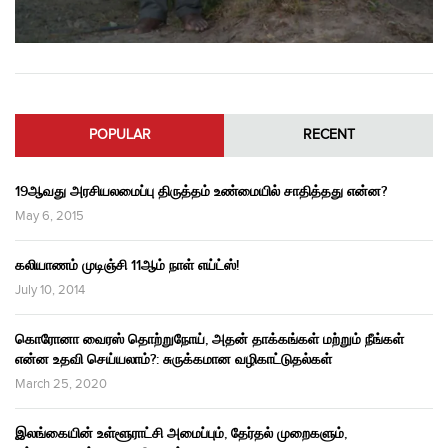
POPULAR
RECENT
19ஆவது அரசியலமைப்பு திருத்தம் உண்மையில் சாதித்தது என்ன?
May 6, 2015
கலியாணம் முடிஞ்சி 11ஆம் நாள் எய்ட்ஸ்!
July 10, 2014
கொரோனா வைரஸ் தொற்றுநோய், அதன் தாக்கங்கள் மற்றும் நீங்கள்
என்ன உதவி செய்யலாம்?: சுருக்கமான வழிகாட்டுதல்கள்
March 25, 2020
இலங்கையின் உள்ளூராட்சி அமைப்பும், தேர்தல் முறைகளும்,