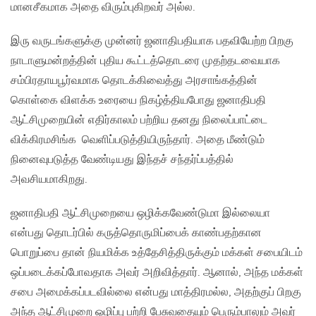
மானசீகமாக அதை விரும்புகிறவர் அல்ல.
இரு வருடங்களுக்கு முன்னர் ஜனாதிபதியாக பதவியேற்ற பிறகு
நாடாளுமன்றத்தின் புதிய கூட்டத்தொடரை முதற்தடவையாக
சம்பிரதாயபூர்வமாக தொடக்கிவைத்து அரசாங்கத்தின்
கொள்கை விளக்க உரையை நிகழ்த்தியபோது ஜனாதிபதி
ஆட்சிமுறையின் எதிர்காலம் பற்றிய தனது நிலைப்பாட்டை
விக்கிரமசிங்க வெளிப்படுத்தியிருந்தார். அதை மீண்டும்
நினைவுபடுத்த வேண்டியது இந்தச் சந்தர்ப்பத்தில்
அவசியமாகிறது.
ஜனாதிபதி ஆட்சிமுறையை ஒழிக்கவேண்டுமா இல்லையா
என்பது தொடர்பில் கருத்தொருமிப்பைக் காண்பதற்கான
பொறுப்பை தான் நியமிக்க உத்தேசித்திருக்கும் மக்கள் சபையிடம்
ஒப்படைக்கப்போவதாக அவர் அறிவித்தார். ஆனால், அந்த மக்கள்
சபை அமைக்கப்படவில்லை என்பது மாத்திரமல்ல, அதற்குப் பிறகு
அந்த ஆட்சிமுறை ஒழிப்பு பற்றி பேசுவதையும் பெரும்பாலும் அவர்