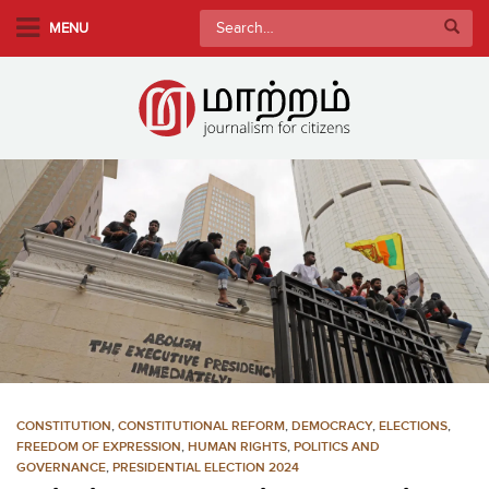
S
Search
MENU
k
for:
i
p
t
o
m
a
i
n
c
o
n
t
e
n
CONSTITUTION
,
CONSTITUTIONAL REFORM
,
DEMOCRACY
,
ELECTIONS
,
t
FREEDOM OF EXPRESSION
,
HUMAN RIGHTS
,
POLITICS AND
GOVERNANCE
,
PRESIDENTIAL ELECTION 2024