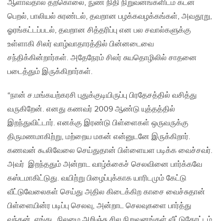
ஆளாவதால் தற்கொலை, நுண் நிதி நிறுவனங்களிடம் கடன்
பெறல், பாலியல் சுரண்டல், தவறான பழக்கவழக்கங்கள், அவதூறு,
ஓரங்கட்டப்படல், தவறான சித்தரிப்பு என பல சவால்களுக்கு
உள்ளாகி சிலர் வாழ்வாதாரத்தில் பின்னடைவை
சந்திக்கின்றார்கள். அதேநேரம் சிலர் சுயதொழிலில் சாதனை
படைத்தும் இருக்கிறார்கள்.
“நான் ச.மங்கயற்கரசி புதுக்குடியிருப்பு பிரதேசத்தில் வசித்து
வருகிறேன். எனது கணவர் 2009 ஆண்டு யுத்தத்தில்
இறந்துவிட்டார். எனக்கு இரண்டு பிள்ளைகள் ஒருவருக்கு
திருமணமாகிற்று, மற்றைய மகன் என்னுடனே இருக்கிறார்.
கணவன் கூலிவேலை செய்துதான் பிள்ளையள படிக்க வைச்சவர்.
அவர் இறந்ததும் அன்றாட வாழ்க்கைச் செலவினை பார்க்கவே
கஸ்டமாகிட்டுது. வயிற்று பிழைப்புக்காக யாரிடமும் கேட்டு
வீட்டுவேலைகள் செய்து அதில கிடைக்கிற காசை வைச்சுதான்
பிள்ளையின்ர படிப்பு செலவு, அன்றாட செலவுகளை பார்த்து
வந்தன். எங்கட நிலமை அறிஞ்சு சில நிறுவனங்கள் வீட்டுதோட்டம்