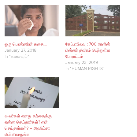
ஒரு பெண்ணின் கதை…
கேப்பாபிலவு : 700 நாளின்
January 27, 2018
பின்னர் தீவிரம் பெற்றுள்ள
In "கலாசாரம்"
போராட்டம்
January 23, 2019
In "HUMAN RIGHTS"
அவர்கள் எனது தந்தைக்கு
என்ன செய்தார்கள்? ஏன்
செய்தார்கள்? – அஹிம்சா
விக்கிரமதுங்க