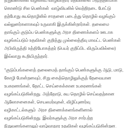
நிறுவனங்கள் வழங்கிய வாழ்வாதார உதவிகளை அடித்தளமாக
கொண்டு சில பெண்கள் வாழ்வியலில் வெற்றிநடை போட்டு
தற்போது சுயதொழிலில் சாதனை படைத்து தொழில் வழங்கும்
வல்லுனர்களாகவும் உருவாகி இருக்கின்றார்கள். தலைமை
தாங்கும் குடும்ப பெண்களுக்கு அரச திணைக்களம் ஊடாக
வழங்கப்படும் உதவிகள் குறித்து முல்லைத்தீவு மாவட்ட பெண்கள்
அபிவிருத்தி உத்தியோகத்தர் (பெயர் குறிப்பிட விரும்பவில்லை)
இவ்வாறு கூறியிருந்தார்.
“குடும்பங்களைத் தலைமைத் தாங்கும் பெண்களுக்கு ஆடு, மாடு,
கோழி போன்றனவும், சிறு கைத்தொழிலுக்குத் தேவையான
உபகரணங்கள், தோட்ட செய்கைக்கான உபகரணங்கள்
வழங்கப்படுகின்றது. அத்தோடு, சுய தொழில் செய்வதற்கான
ஆலோசனைகள், செயலமர்வுகள், விழிப்புணர்வு
வழிகாட்டல்களும் அரச திணைக்களங்களினால்
வழங்கப்படுகின்றது. இவர்களுக்கு அரச சார்பற்ற
நிறுவனங்களாலும் வாழ்வாதார உதவிகள் வழங்கப்படுகின்றன.