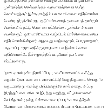
குடும்பத்தினை தலைமை தாங்கும் பெண்கள் வாழ்வியலை
முன்நகர்த்தி செல்வதற்கும், வருமானத்தினை பெற்று
கொள்வதற்கும் இச்சமூகத்தில் பல சவால்களை எதிர்கொள்ள
வேண்டி இருக்கின்றது. குடும்பங்களைத் தலைமைத் தாங்கும்
பெண்களில் தமிழ் பெண்கள் மட்டுமல்ல , முஸ்லிம், சிங்கள
பெண்களும் ஒரே மாதிரியான வாழ்வியல் பிரச்சினைகளையே
எதிர் கொள்கின்றனர். அதாவது வாழ்வாதாரம், பொருளாதாரம்,
பாதுகாப்பு, சமூக ஒடுக்குமுறை என பல இன்னல்களை
எதிர்கொண்டே இச்சமூகத்தில் வாழவேண்டிய நிலை
ஏற்பட்டுள்ளது.
“நான் ஏ.எஸ்.நசீரா நீராவிப்பிட்டி முள்ளியவளையில் வசித்து
வருகின்றேன். கணவர் என்னைவிட்டு வேறுதிருமணம் செய்து 15
வருடமாகிற்று. எனக்கு பிறப்பிலிருந்தே கால் ஏலாது, அப்படி
இருந்தும் கையாலே மா இடித்து வறுத்து, வீட்டுவேலைகள்
செய்தே என் மூன்று பிள்ளைகளையும் படிக்க வைத்தேன்.
ஆனால், என் பிள்ளைகளும் என்னை விட்டிற்று போட்டாங்க. எனது