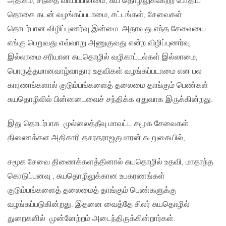
அதிகம், சந்தை வாய்ப்பின்மை, சுய தொழிலுக்கேற்ற போதிய
தொகை கடன் வழங்கப்படாமை, சட்டங்கள், சேவைகள்
தொடர்பான விழிப்புணர்வு இன்மை. அதாவது எந்த சேவையை
எங்கு பெறுவது எவ்வாறு அணுகுவது என்ற விழிப்புணர்வு
இல்லாமை சரியான சுயதொழில் வழிகாட்டல்கள் இல்லாமை,
பொருத்தமான​வாழ்வாதார உதவிகள் வழங்கப்படாமை என பல
காரணங்களால் குடும்பங்களைத் தலைமை தாங்கும் பெண்கள்
சுயதொழிலில் பின்னடைவைச் சந்திக்க ஏதுவாக இருக்கின்றது.
இது தொடர்பாக முல்லைத்தீவு மாவட்ட சமூக சேவைகள்
திணைக்கள அதிகாரி தசரதராஜகுமாரன் கூறுகையில்,
சமூக சேவை திணைக்களத்தினால் சுயதொழில் உதவி, மாதாந்த
கொடுப்பனவு , சுயதொழிலுக்கான உபகரணங்கள்
குடும்பங்களைத் தலைமைத் தாங்கும் பெண்களுக்கு
வழங்கப்படுகின்றது. இதனை வைத்தே சிலர் சுயதொழில்
துறைகளில் முன்னேற்றம் அடைந்திருக்கின்றார்கள்.