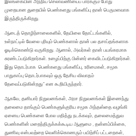
இலங்கையின் அந்நிய செலாவணியைப் பார்க்கும் போது
முறையான துறையில் பெண்களது பங்களிப்பு தான் பெருமளவாக
இருந்திருக்கிறது.
ஆடைத் தொழிற்சாலைகளில், தேயிலை தோட்டங்களில்,
உள்நாட்டில் வேலை புரியும் பெண்களால் தான் பல தசாப்தங்களாக
ஓடிக்கொண்டு வருகிறது. ஆனால், அவர்கள் தான் பயங்கரமாக
சுரண்டப்படுகிறார்கள். உழைப்பிற்கு பின்னர் கைவிடப்படுகிறார்கள்.
இது தொடர்பாக பெண்களது பங்களிப்பு, உரிமைகள், சமூக
பாதுகாப்பு தொடர்பாகவும் ஒரு தேசிய விவாதம்
தேவைப்படுகின்றது” என கூறியிருந்தார்.
ஆகவே, தனியார் நிறுவனங்கள், அரச நிறுவனங்கள் இணைந்து
தலைமை தாங்கும் பெண்களுக்குரிய சமூக அந்தஸ்தை வழங்கி
ஏனைய பெண்களை போல மதித்து நடக்கவும், தலைமைத்துவ
பெண்களின் மறைந்திருக்கக்கூடிய ஆளுமை , தன்னம்பிக்கை,
துணிவு என்பவற்றை வெளிக்கொணரும் பயிற்சிப் பட்டறைகள்,