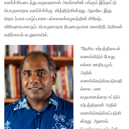
வளர்ச்சியடைந்து வருவதனால் அவர்களின் பங்கும் இந்நாட்டு
பொருளாதார வளர்ச்சிக்கு வித்திடுகின்றது. ஆகவே, இது
தொடர்பாக யாழ்ப்பாண பல்கலைக்கழகத்தின் சிரேஷ்ட
விரிவுரையாளரும், பொருளாதார நிபுணருமான கலாநிதி அகிலன்
கதிர்காமர் கூறுகையில்,
“தேசிய உற்பத்தியைக்
கணக்கிடும் போது
எல்லா ஊதியமும்
அதில்
கணக்கெடுக்கபடுவதி
ல்லை. பண
வருமானத்தை ஈட்டும்
உற்பத்திதான் அதில்
கணக்கெடுக்கப்படுகி
ன்றது. ஆனால்,