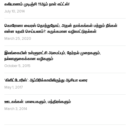
கலியாணம் முடிஞ்சி 11ஆம் நாள் எய்ட்ஸ்!
July 10, 2014
கொரோனா வைரஸ் தொற்றுநோய், அதன் தாக்கங்கள் மற்றும் நீங்கள்
என்ன உதவி செய்யலாம்?: சுருக்கமான வழிகாட்டுதல்கள்
March 25, 2020
இலங்கையின் உள்ளூராட்சி அமைப்பும், தேர்தல் முறைகளும்,
நல்லாளுகைக்கான வழிகளும்
October 5, 2015
‘கிளிட்டோரிஸ்’: ஆப்பிரிக்காவிலிருந்து ஆசியா வரை
May 1, 2017
ஊடகங்கள்: மாயைகளும், மந்திரங்களும்
March 3, 2014