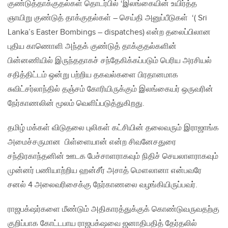
குண்டுத்தாக்குதல்கள் தொடர்பில் ‘இலங்கையின் உயிர்த்த
ஞாயிறு குண்டுத் தாக்குதல்கள் – செய்தி அனுப்பீடுகள் ‘( Sri
Lanka’s Easter Bombings – dispatches) என்ற தலைப்பிலான
புதிய காணொளி அந்தக் குண்டுத் தாக்குதல்களின்
பின்னணியில் இருந்ததாகச் சந்தேகிக்கப்படும் பெரிய அரசியல்
சதித்திட்டம் ஒன்று பற்றிய தகவல்களை பிரதானமாக
சுவிட்சர்லாந்தில் தஞ்சம் கோரியிருக்கும் இலங்கையர் ஒருவரின்
நேர்காணலின் மூலம் வெளிப்படுத்துகிறது.
தமிழ் மக்கள் விடுதலை புலிகள் கட்சியின் தலைவரும் இராஜாங்க
அமைச்சருமான பிள்ளையான் என்ற சிவனேசதுரை
சந்திரகாந்தனின் ஊடக பேச்சாளராகவும் நிதிச் செயலாளராகவும்
முன்னர் பணியாற்றிய ஹன்சீர் அசாத் மௌலானா என்பவரே
சனல் 4 அலைவரிசைக்கு நேர்காணலை வழங்கியிருப்பவர்.
ராஜபக்‌ஷர்களை மீண்டும் அதிகாரத்துக்குக் கொண்டுவருவதற்கு
குறிப்பாக கோட்டபாய ராஜபக்‌ஷவை ஜனாதிபதித் தேர்தலில்