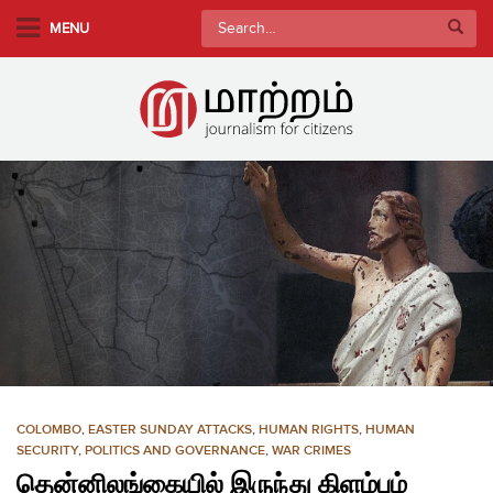
S
Search
MENU
k
for:
i
p
t
o
m
a
i
n
c
o
n
t
e
n
COLOMBO
,
EASTER SUNDAY ATTACKS
,
HUMAN RIGHTS
,
HUMAN
t
SECURITY
,
POLITICS AND GOVERNANCE
,
WAR CRIMES
தென்னிலங்கையில் இருந்து கிளம்பும்