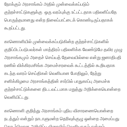
நோக்கும் அரசாங்கம் அதில் முன்வைக்கப்படும்
குற்றச்சாட்டுகளுக்கு ஒரு வரம்புக்கு உட்பட்டதாக பதிலளிப்பதே
பொருத்தமானது என்ற நிலைப்பாட்டைக் கொண்டிருப்பதாகக்
கூறப்பட்டது.
காணொளியில் முன்வைக்கப்படுகின்ற குற்றச்சாட்டுகளில்
குறிப்பிடப்படுபவர்கள் மாத்திரம் பதிலளிக்க வேண்டுமே தவிர முழு
அரசாங்கமும் அதைச் செய்யத் தேவையில்லை என்று ஜனாதிபதி
ரணில் விக்கிரமசிங்க அமைச்சரவைக் கூட்டத்தில் கூறியதாக
கடந்த வாரம் செய்திகள் வெளியான போதிலும், நேற்று
சனிக்கிழமை அரசாங்கத்தின் சார்பில் பாதுகாப்பு அமைச்சு
குற்றச்சாட்டுக்களை திடடவட்டமாக மறுத்து அறிக்கையொன்றை
வெளியிட்டது.
காணொளி குறித்து அரசாங்கம் புதிய விசாரணையொன்றை
நடத்தும் என்றும் நாடாளுமன்ற தெரிவுக்குழு ஒன்றை அமைப்பது
தொடர்பிலான அறிவிப்பு விரைவில் வெளியாகும் என்றும்