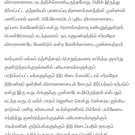
விசாரணையை நடத்திக்கொண்டிருந்தபோது அதில் இருந்து
நீக்கப்பட்ட குற்றவியல் புலனாய்வு திணைக்களத்தின் முன்னாள்
பணிப்பாளர் ஷானி அபேசேகரவிடம் புதிய விசாரணையை
ஒப்படைக்கவேண்டும் என்று அரசாங்கத்தை வலியுறுத்துகிறார்.
பொன்சேகாவும் கடந்தவாரம் நாடாளுமன்றத்தில் சர்வதேச
விசாரணையே வேண்டும் என்ற கோரிக்கையை முன்வைத்தார்.
கார்டினல் மல்கம் ரஞ்சித்தைப் பொறுத்தவரை உயிர்த்த ஞாயிறு
குண்டுத்தாக்குதல்களில் பலியானவர்களுக்கும்
பாதிக்கப்பட்டவர்களுக்கும் நீதி கிடைக்காவிட்டால் சர்வதேச
நீதிமன்றம் ஒன்றின் விசாரணையைக் கோரும் நிர்ப்பந்தம் ஏற்படும்
என்று இரு வருடங்களுக்கு முன்னரே கூறியிருந்தார் என்பதும்
கடந்த வருடம் மார்ச் மாதம் ஜெனீவா சென்று அன்றைய ஐக்கிய
நாடுகள் மனித உரிமைகள் உயர்ஸ்தானிகர் மிச்சேல் பாச்லேயை
சந்தித்து குண்டுத்தாக்குதலில் பலியானவர்களுக்கும்
அவர்களின் குடும்பங்களுக்கும் நீதி கிடைப்பதில் தாமதம்
ஏற்படுவது குறித்து தனது விசனத்தை வெளிப்படுத்தி