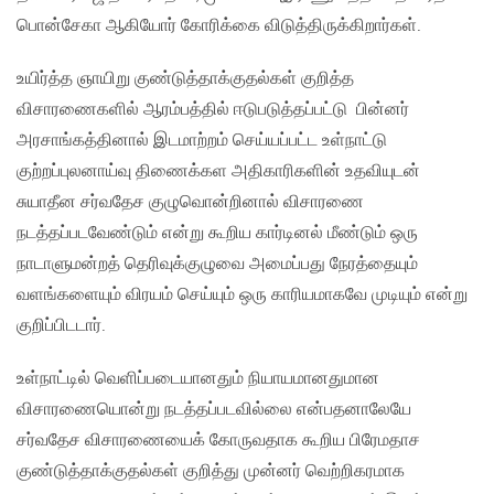
பொன்சேகா ஆகியோர் கோரிக்கை விடுத்திருக்கிறார்கள்.
உயிர்த்த ஞாயிறு குண்டுத்தாக்குதல்கள் குறித்த
விசாரணைகளில் ஆரம்பத்தில் ஈடுபடுத்தப்பட்டு பின்னர்
அரசாங்கத்தினால் இடமாற்றம் செய்யப்பட்ட உள்நாட்டு
குற்றப்புலனாய்வு திணைக்கள அதிகாரிகளின் உதவியுடன்
சுயாதீன சர்வதேச குழுவொன்றினால் விசாரணை
நடத்தப்படவேண்டும் என்று கூறிய கார்டினல் மீண்டும் ஒரு
நாடாளுமன்றத் தெரிவுக்குழுவை அமைப்பது நேரத்தையும்
வளங்களையும் விரயம் செய்யும் ஒரு காரியமாகவே முடியும் என்று
குறிப்பிடடார்.
உள்நாட்டில் வெளிப்படையானதும் நியாயமானதுமான
விசாரணையொன்று நடத்தப்படவில்லை என்பதனாலேயே
சர்வதேச விசாரணையைக் கோருவதாக கூறிய பிரேமதாச
குண்டுத்தாக்குதல்கள் குறித்து முன்னர் வெற்றிகரமாக