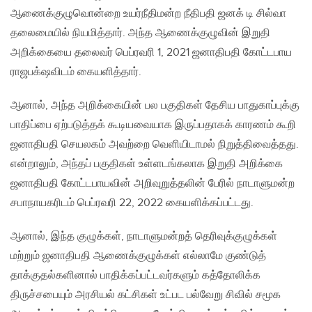
ஆணைக்குழுவொன்றை உயர்நீதிமன்ற நீதிபதி ஜனக் டி சில்வா
தலைமையில் நியமித்தார். அந்த ஆணைக்குழுவின் இறுதி
அறிக்கையை தலைவர் பெப்ரவரி 1, 2021 ஜனாதிபதி கோட்டபாய
ராஜபக்‌ஷவிடம் கையளித்தார்.
ஆனால், அந்த அறிக்கையின் பல பகுதிகள் தேசிய பாதுகாப்புக்கு
பாதிப்பை ஏற்படுத்தக் கூடியவையாக இருப்பதாகக் காரணம் கூறி
ஜனாதிபதி செயலகம் அவற்றை வெளியிடாமல் நிறுத்திவைத்தது.
என்றாலும், அந்தப் பகுதிகள் உள்ளடங்கலாக இறுதி அறிக்கை
ஜனாதிபதி கோட்டபாயவின் அறிவுறுத்தலின் பேரில் நாடாளுமன்ற
சபாநாயகரிடம் பெப்ரவரி 22, 2022 கையளிக்கப்பட்டது.
ஆனால், இந்த குழுக்கள், நாடாளுமன்றத் தெரிவுக்குழுக்கள்
மற்றும் ஜனாதிபதி ஆணைக்குழுக்கள் எல்லாமே குண்டுத்
தாக்குதல்களினால் பாதிக்கப்பட்டவர்களும் கத்தோலிக்க
திருச்சபையும் அரசியல் கட்சிகள் உட்பட பல்வேறு சிவில் சமூக