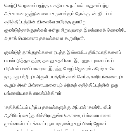
வெற்றி பெறவைப்பதற்கு வசதியாக நாட்டில் பாதுகாப்பற்ற
அச்சமான சூழ்நிலையை உருவாக்கும் நோக்குடன் தீட்டப்பட்ட
சதித்திட்டத்தின் விளைவே உயிர்த்த ஞாயிறு
குண்டுத்தாக்குதல்கள் என்று நிறுவுவதை இலக்காகக் கொண்டே
அசாத் மொலானா தகவல்களை கூறுகிறார்.
குண்டுத் தாக்குதல்களை நடத்த இஸ்லாமிய தீவிரவாதிகளைப்
பயன்படுத்துவதற்கு தனது உதவியை இராணுவ புலனாய்வுப்
பிரிவின் பணிப்பாளராக இருந்த மேஜர் ஜெனரல் சுரேஷ் சாலே
நாடியது பற்றியும் அதுவிடயத்தில் தான் செய்த காரியங்களையும்
கூறும் அவர் பிள்ளையானையும் அந்தத் சதித்திட்டத்தின் ஒரு
பங்காளியாகக் காண்பிக்கிறார்.
‘சதித்திட்டம் பற்றிய தகவல்களுக்கு அப்பால் ‘சண்டே லீடர்’
ஆசிரியர் லசந்த விக்கிரமதுங்க கொலை, பிள்ளையானை
முன்னாள் மட்டக்களப்பு நாடாளுமன்ற உறுப்பினர் ஜோஸப்