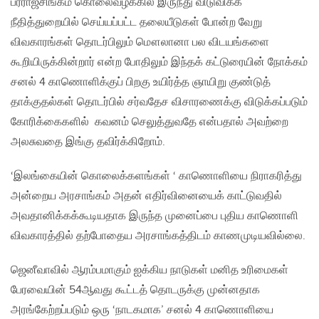
பரராஜசிங்கம் கொலைவழக்கில் இருந்து விடுவிக்க
நீதித்துறையில் செய்யப்பட்ட தலையீடுகள் போன்ற வேறு
விவகாரங்கள் தொடர்பிலும் மௌலானா பல விடயங்களை
கூறியிருக்கின்றார் என்ற போதிலும் இந்தக் கட்டுரையின் நோக்கம்
சனல் 4 காணொளிக்குப் பிறகு உயிர்த்த ஞாயிறு குண்டுத்
தாக்குதல்கள் தொடர்பில் சர்வதேச விசாரணைக்கு விடுக்கப்படும்
கோரிக்கைகளில் கவனம் செலுத்துவதே என்பதால் அவற்றை
அலசுவதை இங்கு தவிர்க்கிறோம்.
‘இலங்கையின் கொலைக்களங்கள் ‘ காணொளியை நிராகரித்து
அன்றைய அரசாங்கம் அதன் எதிர்வினையைக் காட்டுவதில்
அவதானிக்கக்கூடியதாக இருந்த முனைப்பை புதிய காணொளி
விவகாரத்தில் தற்போதைய அரசாங்கத்திடம் காணமுடியவில்லை.
ஜெனீவாவில் ஆரம்பமாகும் ஐக்கிய நாடுகள் மனித உரிமைகள்
பேரவையின் 54ஆவது கூட்டத் தொடருக்கு முன்னதாக
அரங்கேற்றப்படும் ஒரு ‘நாடகமாக’ சனல் 4 காணொளியை