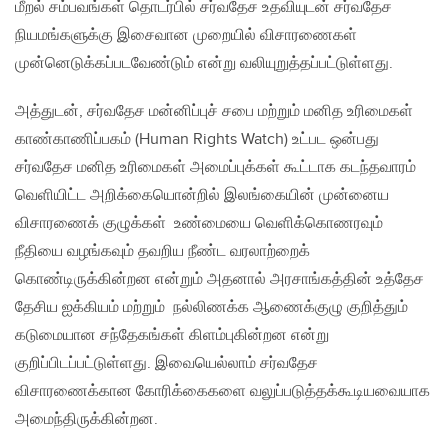
மீறல் சம்பவங்கள் தொடர்பில் சர்வதேச உதவியுடன் சர்வதேச
நியமங்களுக்கு இசைவான முறையில் விசாரணைகள்
முன்னெடுக்கப்படவேண்டும் என்று வலியுறுத்தப்பட்டுள்ளது.
அத்துடன், சர்வதேச மன்னிப்புச் சபை மற்றும் மனித உரிமைகள்
காண்காணிப்பகம் (Human Rights Watch) உட்பட ஒன்பது
சர்வதேச மனித உரிமைகள் அமைப்புக்கள் கூட்டாக கடந்தவாரம்
வெளியிட்ட அறிக்கையொன்றில் இலங்கையின் முன்னைய
விசாரணைக் குழுக்கள் உண்மையை வெளிக்கொணரவும்
நீதியை வழங்கவும் தவறிய நீண்ட வரலாற்றைக்
கொண்டிருக்கின்றன என்றும் அதனால் அரசாங்கத்தின் உத்தேச
தேசிய ஐக்கியம் மற்றும் நல்லிணக்க ஆணைக்குழு குறித்தும்
கடுமையான சந்தேகங்கள் கிளம்புகின்றன என்று
குறிப்பிடப்பட்டுள்ளது. இவையெல்லாம் சர்வதேச
விசாரணைக்கான கோரிக்கைகளை வலுப்படுத்தக்கூடியவையாக
அமைந்திருக்கின்றன.