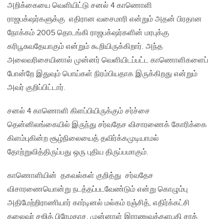
அறிக்கையை வெளியிட்டு சனல் 4 காணொளி
ராஜபக்‌ஷர்களுக்கு எதிரான வசைமாரி என்றும் அதன் பிரதான
நோக்கம் 2005 தொடங்கி ராஜபக்‌ஷர்களின் மரபுக்கு
கரிபூசுவதேயாகும் என்றும் கூறியிருக்கிறார். அந்த
அலைவரிசையினால் முன்னர் வெளியிடப்பட்ட காணொளிகளைப்
போன்றே இதுவும் பொய்கள் நிரம்பியதாக இருக்கிறது என்றும்
அவர் குறிப்பிட்டார்.
சனல் 4 காணொளி கிளப்பியிருக்கும் சர்ச்சை
தென்னிலங்கையில் இருந்து சர்வதேச விசாரணைக் கோரிக்கை
கிளம்புகின்ற சூழ்நிலையைத் தவிர்க்கமுடியாமல்
தோற்றுவித்திருப்பது ஒரு புதிய திருப்பமாகும்.
காணொளியின் தகவல்கள் குறித்து சர்வதேச
விசாரணையொன்று நடத்தப்படவேண்டும் என்று கொழும்பு
அதிமேற்றிராணியார் கார்டினல் மல்கம் ரஞ்சித், எதிர்க்கட்சி
தலைவர் சஜித் பிரேமதாச, முன்னாள் இராணுவத்தளபதி சரத்